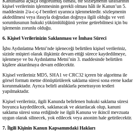
Kanunlarda açıkça öngörülmüş olması, bir sözleşmenin taraflarının
kişisel verilerinin işlenmesinin gerekli olması hâli ile Kanun’un 5.
maddesinin 2/a-c-ç-f bentleri uyarınca işlenmektedir. sözleşmenin
akdedilmesi veya ifasıyla doğrudan doğruya ilgili olduğu ve veri
sorumlusunun hukuki yükümlülüğünü yerine getirebilmesi için bu
işlemenin zorunlu olduğu.
6. Kişisel Verilerinizin Saklanması ve İmhası Süreci
İşbu Aydınlatma Metni’nde işleneceği belirtilen kişisel verileriniz,
sizinle müşteri olarak ilişkimiz devam ettiği sürece kaydedilmeye,
işlenmeye ve bu Aydınlatma Metni’nin 3. maddesinde belirtilen
kişilere aktarılmaya devam edilecektir.
Kişisel verileriniz MD5, SHA1 ve CRC32 içeren bir algoritma ile
görsel formatı metne dönüştürülerek saklama süresi sona erene kadar
korunmaktadır. Ayrıca belirli aralıklarla penetrasyon testleri
yapılmaktadır.
Kişisel verileriniz, ilgili Kanunda belirlenen hukuki saklama süresi
boyunca kaydedilecek, saklanacak ve aktarılacak olup, kanuni
saklama süresi sona erdiğinde ise ilgili Kanuna ve ikincil mevzuata
uygun olarak silinecek, yok edilecek veya anonim hale getirilecektir.
7. İlgili Kişinin Kanun Kapsamındaki Hakları