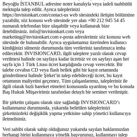
Beyoğlu İSTANBUL adresine noter kanalıyla veya iadeli taahhütlü
mektupla talep edilir. Ayrıca taleplerinizi
https://invisionkart.com/contact-us web sitesindeki iletişim bölümüne
yazabilir, söz konusu web sitesinde yer alan +90 212 945 54 45
numaralı telefondan bize ulaşabilir veya kullanarak bize
iletebilirsiniz. info@invisionkart.com veya
marketing@invisionkart.com e-posta adreslerimiz söz konusu web
sitesinde de bulunabilir. Ayrıca uygulamamız üzerinden kullanıcı
kimliğinizi silmeniz durumunda tüm verileriniz tarafımızca imha
edilecektir. INVISIONCARD, ilgili taleplere yazılı olarak cevap
verilmesi halinde on sayfaya kadar ücretsiz ve on sayfayı aşan her
sayfa için 1 Türk Lirası ücret karşılığında cevap verecektir. Bir
talebe cevabın CD veya flash bellek gibi bir kayıt ortamında
gönderilmesi halinde Şirket’in talep edebileceği ücret, bu kayıt
ortamının maliyetini geçemez. Tüm çalışanlarımız, talepleriniz ile
ilgili olarak hızlı hareket etmeleri konusunda uyarılmış ve bu konuda
Baş Hukuk Müşavirimiz tarafından detaylı bir seminer verilmiştir.
Bir şirketin çalışanı olarak size sağladığı INVISIONCARD’ı
kullanmanız durumunda, yukarıda belirtilen taleplerinizi
şirketinizdeki değişiklik yapma yetkisine sahip yönetici kullanıcıya
iletmelisiniz.
Veri sahibi olarak sahip olduğunuz yukarıda sayılan haklarınızdan
herhangi birini kullanmaya yönelik başvurunuz, kullanmayı talep