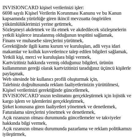
INVISIONCARD kişisel verilerinizi işler:
6698 sayılı Kişisel Verilerin Korunması Kanunu ve bu Kanun
kapsamında yürürlüğe giren ikincil mevzuatta öngörülen
yükümlülüklerimizi yerine getirmek,
Sözleşmeyi akdetmek ve ifa etmek ve akdedilecek sözleşmelerin
yetkili kişilerce imzalanmış olduğunun tespitini sağlamak,
Finans ve muhasebe süreçlerini yürütmek,
Gerektiğinde ilgili kamu kurum ve kuruluşları, adli veya idari
makamlar ve kolluk kuvvetlerince talep edilen bilgileri sağlamak,
Yetkili kişi, merci ve kuruluşlara bilgi vermek,
Kartvizitiniz hakkında vermiş olduğunuz bilgileri, ürünün
kullanımının gereği olarak kartvizitinizi taradığınız üçüncü kişilerle
paylaşmak,
Web sitesinde bir kullanıcı profili oluşturmak için,
Talebiniz doğrultusunda reklam faaliyetlerinizin yürütülmesi,
Kişisel verilerinizi gerektiğinde güncellemek,
INVISIONCARD’ınızın teslimatını gerçekleştirmek için lojistik ve
kargo işlem ve işlemlerini gerçekleştirmek,
Şirket konusuna giren faaliyetleri yönetmek ve denetlemek,
Faturalama süreçlerini yönetmek ve denetlemek,
Açık rızanızın olması durumunda güncellemeler ve takviyeler
hakkında bilgi vermek,
Açık rızanızın olması durumunda pazarlama ve reklam politikamızı
iyileştirmek,