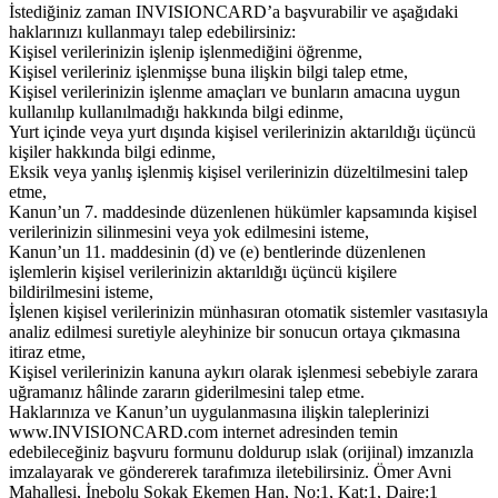
İstediğiniz zaman INVISIONCARD’a başvurabilir ve aşağıdaki
haklarınızı kullanmayı talep edebilirsiniz:
Kişisel verilerinizin işlenip işlenmediğini öğrenme,
Kişisel verileriniz işlenmişse buna ilişkin bilgi talep etme,
Kişisel verilerinizin işlenme amaçları ve bunların amacına uygun
kullanılıp kullanılmadığı hakkında bilgi edinme,
Yurt içinde veya yurt dışında kişisel verilerinizin aktarıldığı üçüncü
kişiler hakkında bilgi edinme,
Eksik veya yanlış işlenmiş kişisel verilerinizin düzeltilmesini talep
etme,
Kanun’un 7. maddesinde düzenlenen hükümler kapsamında kişisel
verilerinizin silinmesini veya yok edilmesini isteme,
Kanun’un 11. maddesinin (d) ve (e) bentlerinde düzenlenen
işlemlerin kişisel verilerinizin aktarıldığı üçüncü kişilere
bildirilmesini isteme,
İşlenen kişisel verilerinizin münhasıran otomatik sistemler vasıtasıyla
analiz edilmesi suretiyle aleyhinize bir sonucun ortaya çıkmasına
itiraz etme,
Kişisel verilerinizin kanuna aykırı olarak işlenmesi sebebiyle zarara
uğramanız hâlinde zararın giderilmesini talep etme.
Haklarınıza ve Kanun’un uygulanmasına ilişkin taleplerinizi
www.INVISIONCARD.com internet adresinden temin
edebileceğiniz başvuru formunu doldurup ıslak (orijinal) imzanızla
imzalayarak ve göndererek tarafımıza iletebilirsiniz. Ömer Avni
Mahallesi, İnebolu Sokak Ekemen Han, No:1, Kat:1, Daire:1