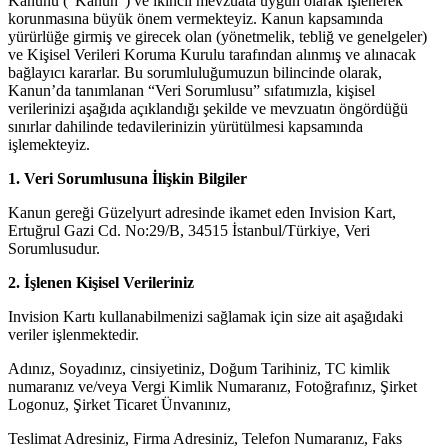
Kanunu (“Kanun”) ve ikincil mevzuata uygun olarak işlenerek
korunmasına büyük önem vermekteyiz. Kanun kapsamında
yürürlüğe girmiş ve girecek olan (yönetmelik, tebliğ ve genelgeler)
ve Kişisel Verileri Koruma Kurulu tarafından alınmış ve alınacak
bağlayıcı kararlar. Bu sorumluluğumuzun bilincinde olarak,
Kanun’da tanımlanan “Veri Sorumlusu” sıfatımızla, kişisel
verilerinizi aşağıda açıklandığı şekilde ve mevzuatın öngördüğü
sınırlar dahilinde tedavilerinizin yürütülmesi kapsamında
işlemekteyiz.
1. Veri Sorumlusuna İlişkin Bilgiler
Kanun gereği Güzelyurt adresinde ikamet eden Invision Kart,
Ertuğrul Gazi Cd. No:29/B, 34515 İstanbul/Türkiye, Veri
Sorumlusudur.
2. İşlenen Kişisel Verileriniz
Invision Kartı kullanabilmenizi sağlamak için size ait aşağıdaki
veriler işlenmektedir.
Adınız, Soyadınız, cinsiyetiniz, Doğum Tarihiniz, TC kimlik
numaranız ve/veya Vergi Kimlik Numaranız, Fotoğrafınız, Şirket
Logonuz, Şirket Ticaret Ünvanınız,
Teslimat Adresiniz, Firma Adresiniz, Telefon Numaranız, Faks