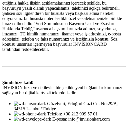
ettiğiniz hakka ilişkin açıklamalarınızı içerecek şekilde, bu
başvuruyu yazılı olarak yapacaksanız, talebinizi açıkça belirtmeli,
Şahsen sizi ilgilendiren bir hususta veya başkası adına hareket
ediyorsanız bu hususta noter tasdikli özel vekaletnamenizle birlikte
ibraz edilmelidir. “Veri Sorumlusuna Başvuru Usul ve Esasları
Hakkında Tebliğ” uyarınca başvurularınızda adınızı, soyadınızı,
imzanızı, TC kimlik numaranızı, ikamet veya iş adresinizi, e-posta
adresinizi, telefon ve faks numaranızı ve isteğinizin konusu. Söz
konusu unsurları içermeyen başvurular INVISIONCARD
tarafından reddedilecektir.
Şimdi bize katıl!
INVISION hızlı ve etkileyici bir şekilde yeni bağlantılar kurmanızı
sağlayan bir dijital kartvizit teknolojisidir.
Güzelyurt, Ertuğrul Gazi Cd. No:29/B,
34515 Istanbul/Türkiye
Telefon: +90 212 909 57 01
E-posta: info@invisionkart.com