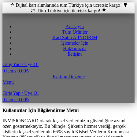
🌱 Dijital kart alımlarında tüm Türkiye için ücretsiz kargo! 🌳
🌱 Tüm Türkiye için ücretsiz kargo! 🌳
Anasayfa
Tüm Ürünler
Kart Satın Al
İNDİRİM
İşletmeler İçin
Hakkımızda
İletişim
Giriş Yap / Üye Ol
0
items
0.00
₺
Kartımı Düzenle
Menu
Giriş Yap / Üye Ol
0
items
0.00
₺
Kullanıcılar İçin Bilgilendirme Metni
INVISIONCARD olarak kişisel verilerinizin güvenliğine azami
özen göstermekteyiz. Bu bilinçle, Şirketin hizmet verdiği gerçek
kişilerin kişisel verilerinin 6698 sayılı Kişisel Verilerin Korunması