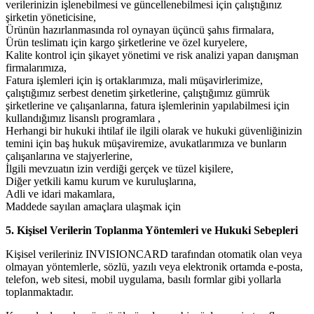
verilerinizin işlenebilmesi ve güncellenebilmesi için çalıştığınız
şirketin yöneticisine,
Ürünün hazırlanmasında rol oynayan üçüncü şahıs firmalara,
Ürün teslimatı için kargo şirketlerine ve özel kuryelere,
Kalite kontrol için şikayet yönetimi ve risk analizi yapan danışman
firmalarımıza,
Fatura işlemleri için iş ortaklarımıza, mali müşavirlerimize,
çalıştığımız serbest denetim şirketlerine, çalıştığımız gümrük
şirketlerine ve çalışanlarına, fatura işlemlerinin yapılabilmesi için
kullandığımız lisanslı programlara ,
Herhangi bir hukuki ihtilaf ile ilgili olarak ve hukuki güvenliğinizin
temini için baş hukuk müşaviremize, avukatlarımıza ve bunların
çalışanlarına ve stajyerlerine,
İlgili mevzuatın izin verdiği gerçek ve tüzel kişilere,
Diğer yetkili kamu kurum ve kuruluşlarına,
Adli ve idari makamlara,
Maddede sayılan amaçlara ulaşmak için
5. Kişisel Verilerin Toplanma Yöntemleri ve Hukuki Sebepleri
Kişisel verileriniz INVISIONCARD tarafından otomatik olan veya
olmayan yöntemlerle, sözlü, yazılı veya elektronik ortamda e-posta,
telefon, web sitesi, mobil uygulama, basılı formlar gibi yollarla
toplanmaktadır.