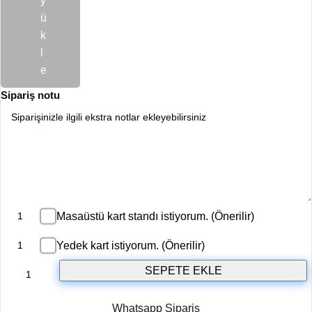
y
ü
k
l
e
Sipariş notu
Masaüstü kart standı istiyorum. (Önerilir)
Yedek kart istiyorum. (Önerilir)
SEPETE EKLE
Whatsapp Sipariş