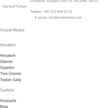
Güzelyurt, Ertuğrul Gazi Cd. No:29/B, 34515
Istanbul/Türkiye
Telefon: +90 212 909 57 01
E-posta: info@invisionkart.com
Sosyal Medya
Hesabım
Hesabım
Ödeme
Sepetim
Tüm Ürünler
Toptan Satış
Sayfalar
Anasayfa
Blog