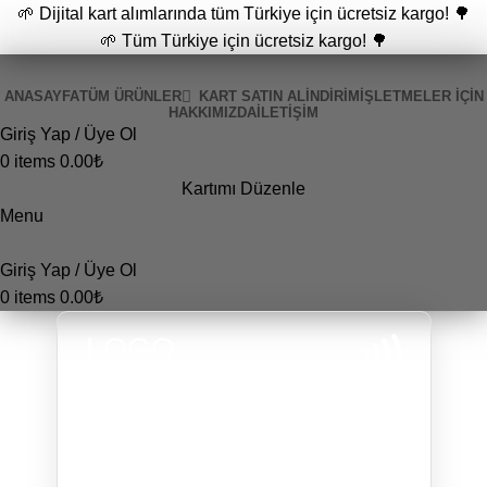
🌱 Dijital kart alımlarında tüm Türkiye için ücretsiz kargo! 🌳
🌱 Tüm Türkiye için ücretsiz kargo! 🌳
ANASAYFA
TÜM ÜRÜNLER
KART SATIN AL
İNDİRİM
İŞLETMELER İÇIN
HAKKIMIZDA
İLETIŞIM
Giriş Yap / Üye Ol
0
items
0.00
₺
Kartımı Düzenle
Menu
Giriş Yap / Üye Ol
0
items
0.00
₺
LOGO