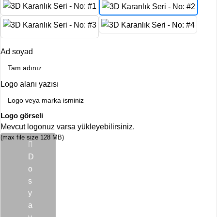
Ad soyad
Logo alanı yazısı
Logo görseli
Mevcut logonuz varsa yükleyebilirsiniz.
(max file size 128 MB)
D
o
s
y
a