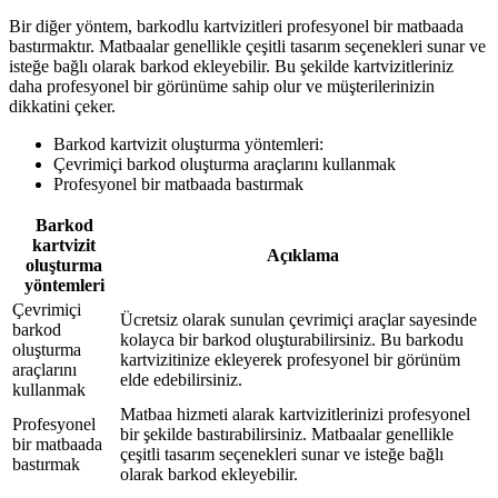
Bir diğer yöntem, barkodlu kartvizitleri profesyonel bir matbaada
bastırmaktır. Matbaalar genellikle çeşitli tasarım seçenekleri sunar ve
isteğe bağlı olarak barkod ekleyebilir. Bu şekilde kartvizitleriniz
daha profesyonel bir görünüme sahip olur ve müşterilerinizin
dikkatini çeker.
Barkod kartvizit oluşturma yöntemleri:
Çevrimiçi barkod oluşturma araçlarını kullanmak
Profesyonel bir matbaada bastırmak
Barkod
kartvizit
Açıklama
oluşturma
yöntemleri
Çevrimiçi
Ücretsiz olarak sunulan çevrimiçi araçlar sayesinde
barkod
kolayca bir barkod oluşturabilirsiniz. Bu barkodu
oluşturma
kartvizitinize ekleyerek profesyonel bir görünüm
araçlarını
elde edebilirsiniz.
kullanmak
Matbaa hizmeti alarak kartvizitlerinizi profesyonel
Profesyonel
bir şekilde bastırabilirsiniz. Matbaalar genellikle
bir matbaada
çeşitli tasarım seçenekleri sunar ve isteğe bağlı
bastırmak
olarak barkod ekleyebilir.