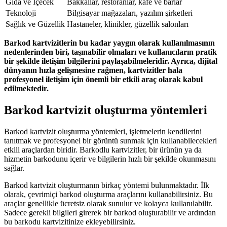
Gıda ve İçecek
Bakkallar, restoranlar, kafe ve barlar
Teknoloji
Bilgisayar mağazaları, yazılım şirketleri
Sağlık ve Güzellik
Hastaneler, klinikler, güzellik salonları
Barkod kartvizitlerin bu kadar yaygın olarak kullanılmasının
nedenlerinden biri, taşınabilir olmaları ve kullanıcıların pratik
bir şekilde iletişim bilgilerini paylaşabilmeleridir. Ayrıca, dijital
dünyanın hızla gelişmesine rağmen, kartvizitler hala
profesyonel iletişim için önemli bir etkili araç olarak kabul
edilmektedir.
Barkod kartvizit oluşturma yöntemleri
Barkod kartvizit oluşturma yöntemleri, işletmelerin kendilerini
tanıtmak ve profesyonel bir görüntü sunmak için kullanabilecekleri
etkili araçlardan biridir. Barkodlu kartvizitler, bir ürünün ya da
hizmetin barkodunu içerir ve bilgilerin hızlı bir şekilde okunmasını
sağlar.
Barkod kartvizit oluşturmanın birkaç yöntemi bulunmaktadır. İlk
olarak, çevrimiçi barkod oluşturma araçlarını kullanabilirsiniz. Bu
araçlar genellikle ücretsiz olarak sunulur ve kolayca kullanılabilir.
Sadece gerekli bilgileri girerek bir barkod oluşturabilir ve ardından
bu barkodu kartvizitinize ekleyebilirsiniz.