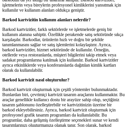
işletmelerin veya bireylerin profesyonel kimliklerini yansıtmak için
kullanılır ve kullanım alanları oldukça geniştir.
Barkod kartvizitin kullanım alanları nelerdir?
Barkod kartvizitler, farklı sektörlerde ve işletmelerde geniş bir
kullanım alanına sahiptir. Özellikle perakende satış sektöründe sıkça
karşılaşılır. Barkodlar, ürünlerin hızlı ve doğru bir şekilde
tanımlanmasını sağlar ve satış işlemlerini kolaylaştırır. Ayrıca,
barkod kartvizitler, hizmet sektöründe de kullanılır. Örneğin,
otellerde veya restoranlarda, müşteri bilgilerini takip etmek veya
sadakat programlarına katılmak için kullanılır. Barkod kartvizitler
ayrıca etkinliklerde veya konferanslarda dağıtılan kimlik kartları
olarak da kullanılabilir.
Barkod kartvizit nasıl oluşturulur?
Barkod kartvizit oluşturmak için çeşitli yöntemler bulunmaktadır.
Bunlardan biri, çevrimiçi kartvizit tasarım araçlarını kullanmaktır. Bu
araçlar genellikle kullanıcı dostu bir arayüze sahip olup, seçtiğiniz
tasarım şablonunu özelleştirebilir ve kartvizitinizin üzerine bir
barkod ekleyebilirsiniz. Ayrıca, barkod kartvizit oluşturmak için
profesyonel grafik tasarım programları da kullanılabilir. Bu
programlar, daha gelişmiş özelleştirme seçenekleri sunar ve kendi
tasarımlarınızı oluşturmanıza olanak tanır. Son olarak, barkod