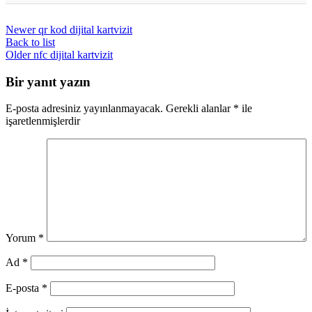
imajınızı vurgulayın, kullanıcı dostu bir tasarım
Barkod kartvizit oluşturmak için
yapın.
kullanabileceğiniz bazı popüler programlar
Newer
qr kod dijital kartvizit
şunlardır: Adobe Photoshop, Canva, Microsoft
Word, Illustrator, CorelDRAW.
Back to list
Older
nfc dijital kartvizit
Bir yanıt yazın
E-posta adresiniz yayınlanmayacak.
Gerekli alanlar
*
ile
işaretlenmişlerdir
Yorum
*
Ad
*
E-posta
*