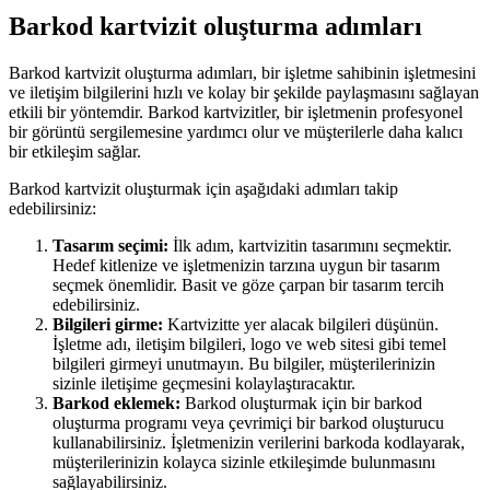
Barkod kartvizit oluşturma adımları
Barkod kartvizit oluşturma adımları, bir işletme sahibinin işletmesini
ve iletişim bilgilerini hızlı ve kolay bir şekilde paylaşmasını sağlayan
etkili bir yöntemdir. Barkod kartvizitler, bir işletmenin profesyonel
bir görüntü sergilemesine yardımcı olur ve müşterilerle daha kalıcı
bir etkileşim sağlar.
Barkod kartvizit oluşturmak için aşağıdaki adımları takip
edebilirsiniz:
Tasarım seçimi:
İlk adım, kartvizitin tasarımını seçmektir.
Hedef kitlenize ve işletmenizin tarzına uygun bir tasarım
seçmek önemlidir. Basit ve göze çarpan bir tasarım tercih
edebilirsiniz.
Bilgileri girme:
Kartvizitte yer alacak bilgileri düşünün.
İşletme adı, iletişim bilgileri, logo ve web sitesi gibi temel
bilgileri girmeyi unutmayın. Bu bilgiler, müşterilerinizin
sizinle iletişime geçmesini kolaylaştıracaktır.
Barkod eklemek:
Barkod oluşturmak için bir barkod
oluşturma programı veya çevrimiçi bir barkod oluşturucu
kullanabilirsiniz. İşletmenizin verilerini barkoda kodlayarak,
müşterilerinizin kolayca sizinle etkileşimde bulunmasını
sağlayabilirsiniz.