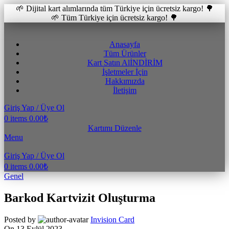
🌱 Dijital kart alımlarında tüm Türkiye için ücretsiz kargo! 🌳
🌱 Tüm Türkiye için ücretsiz kargo! 🌳
Anasayfa
Tüm Ürünler
Kart Satın Al
İNDİRİM
İşletmeler İçin
Hakkımızda
İletişim
Giriş Yap / Üye Ol
0
items
0.00
₺
Kartımı Düzenle
Menu
Giriş Yap / Üye Ol
0
items
0.00
₺
Genel
Barkod Kartvizit Oluşturma
Posted by
Invision Card
On 13 Eylül 2023