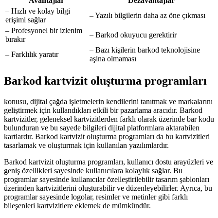
Avantajlar
Dezavantajlar
– Hızlı ve kolay bilgi
– Yazılı bilgilerin daha az öne çıkması
erişimi sağlar
– Profesyonel bir izlenim
– Barkod okuyucu gerektirir
bırakır
– Bazı kişilerin barkod teknolojisine
– Farklılık yaratır
aşina olmaması
Barkod kartvizit oluşturma programları
konusu, dijital çağda işletmelerin kendilerini tanıtmak ve markalarını
geliştirmek için kullandıkları etkili bir pazarlama aracıdır. Barkod
kartvizitler, geleneksel kartvizitlerden farklı olarak üzerinde bar kodu
bulunduran ve bu sayede bilgileri dijital platformlara aktarabilen
kartlardır. Barkod kartvizit oluşturma programları da bu kartvizitleri
tasarlamak ve oluşturmak için kullanılan yazılımlardır.
Barkod kartvizit oluşturma programları, kullanıcı dostu arayüzleri ve
geniş özellikleri sayesinde kullanıcılara kolaylık sağlar. Bu
programlar sayesinde kullanıcılar özelleştirilebilir tasarım şablonları
üzerinden kartvizitlerini oluşturabilir ve düzenleyebilirler. Ayrıca, bu
programlar sayesinde logolar, resimler ve metinler gibi farklı
bileşenleri kartvizitlere eklemek de mümkündür.