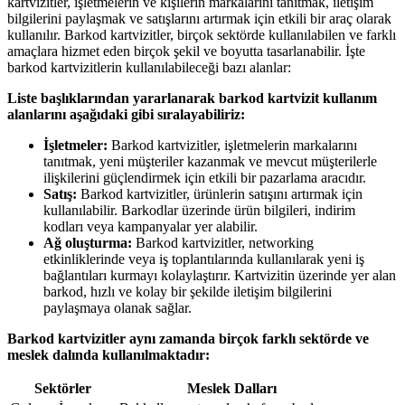
kartvizitler, işletmelerin ve kişilerin markalarını tanıtmak, iletişim
bilgilerini paylaşmak ve satışlarını artırmak için etkili bir araç olarak
kullanılır. Barkod kartvizitler, birçok sektörde kullanılabilen ve farklı
amaçlara hizmet eden birçok şekil ve boyutta tasarlanabilir. İşte
barkod kartvizitlerin kullanılabileceği bazı alanlar:
Liste başlıklarından yararlanarak barkod kartvizit kullanım
alanlarını aşağıdaki gibi sıralayabiliriz:
İşletmeler:
Barkod kartvizitler, işletmelerin markalarını
tanıtmak, yeni müşteriler kazanmak ve mevcut müşterilerle
ilişkilerini güçlendirmek için etkili bir pazarlama aracıdır.
Satış:
Barkod kartvizitler, ürünlerin satışını artırmak için
kullanılabilir. Barkodlar üzerinde ürün bilgileri, indirim
kodları veya kampanyalar yer alabilir.
Ağ oluşturma:
Barkod kartvizitler, networking
etkinliklerinde veya iş toplantılarında kullanılarak yeni iş
bağlantıları kurmayı kolaylaştırır. Kartvizitin üzerinde yer alan
barkod, hızlı ve kolay bir şekilde iletişim bilgilerini
paylaşmaya olanak sağlar.
Barkod kartvizitler aynı zamanda birçok farklı sektörde ve
meslek dalında kullanılmaktadır:
Sektörler
Meslek Dalları