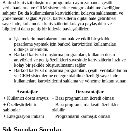
Barkod kartvizit oluşturma programları aynı zamanda çeşitli
veritabanlarına ve CRM sistemlerine entegre olabilme özelliğine
sahiptir. Bu da kullanıcıların kartvizitlerini kolayca saklamasını ve
yönetmesini sağlar. Ayrıca, kartvizitlerin dijital hale getirilmesi
sayesinde, kullanıcılar kartvizitlerini kolayca paylaşabilir ve
bilgilerini daha geniş bir kitleyle paylaşabilirler.
İşletmelerin markalarını tanıtmak ve etkili bir şekilde
pazarlama yapmak için barkod kartvizitleri kullanmaları
oldukça önemlidir.
Barkod kartvizit oluşturma programları, kullanıcı dostu
arayüzleri ve geniş özellikleri sayesinde kartvizitlerin hızlı ve
kolay bir şekilde oluşturulmasını sağlar.
Barkod kartvizit oluşturma programları, çeşitli veritabanlarına
ve CRM sistemlerine entegre olabilme özelliği sayesinde
kullanıcılara kartvizitlerini saklama ve yönetme imkanı sunar.
Avantajlar
Dezavantajlar
+ Kullanıcı dostu arayüz
– Bazı programların ücretli olması
+ Özelleştirilebilir
– Bazı programlarda kısıtlı özellikler
şablonlar
olabilir
+ Entegrasyon imkanı
– Programların karmaşık olması
Sık Sorulan Sorular