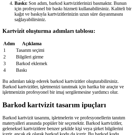
Baskı:
Son adım, barkod kartvizitlerinizi basmaktır. Bunun
için profesyonel bir baskı hizmeti kullanabilirsiniz. Kaliteli bir
kağıt ve baskıyla kartvizitlerinizin uzun süre dayanmasını
sağlayabilirsiniz.
Kartvizit oluşturma adımları tablosu:
Adım
Açıklama
1
Tasarım seçimi
2
Bilgileri girme
3
Barkod eklemek
4
Baskı
Bu adımları takip ederek barkod kartvizitler oluşturabilirsiniz.
Barkod kartvizitler, işletmenizi tanıtmak için harika bir araçtır ve
işletmenizin profesyonel bir imaj sergilemesine yardımcı olur.
Barkod kartvizit tasarım ipuçları
Barkod kartvizit tasarımı, işletmelerin ve profesyonellerin tanıtım
materyalleri arasında popüler bir seçenektir. Barkod kartvizitler,
geleneksel kartvizitlere benzer şekilde kişi veya şirket bilgilerini
içerir, ancak ek olarak barkod kodu da içerir. Bu barkod kodu,