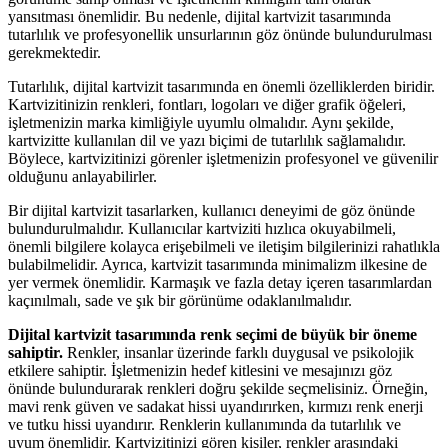
yansıtması önemlidir. Bu nedenle, dijital kartvizit tasarımında
tutarlılık ve profesyonellik unsurlarının göz önünde bulundurulması
gerekmektedir.
Tutarlılık, dijital kartvizit tasarımında en önemli özelliklerden biridir.
Kartvizitinizin renkleri, fontları, logoları ve diğer grafik öğeleri,
işletmenizin marka kimliğiyle uyumlu olmalıdır. Aynı şekilde,
kartvizitte kullanılan dil ve yazı biçimi de tutarlılık sağlamalıdır.
Böylece, kartvizitinizi görenler işletmenizin profesyonel ve güvenilir
olduğunu anlayabilirler.
Bir dijital kartvizit tasarlarken, kullanıcı deneyimi de göz önünde
bulundurulmalıdır. Kullanıcılar kartviziti hızlıca okuyabilmeli,
önemli bilgilere kolayca erişebilmeli ve iletişim bilgilerinizi rahatlıkla
bulabilmelidir. Ayrıca, kartvizit tasarımında minimalizm ilkesine de
yer vermek önemlidir. Karmaşık ve fazla detay içeren tasarımlardan
kaçınılmalı, sade ve şık bir görünüme odaklanılmalıdır.
Dijital kartvizit tasarımında renk seçimi de büyük bir öneme
sahiptir.
Renkler, insanlar üzerinde farklı duygusal ve psikolojik
etkilere sahiptir. İşletmenizin hedef kitlesini ve mesajınızı göz
önünde bulundurarak renkleri doğru şekilde seçmelisiniz. Örneğin,
mavi renk güven ve sadakat hissi uyandırırken, kırmızı renk enerji
ve tutku hissi uyandırır. Renklerin kullanımında da tutarlılık ve
uyum önemlidir. Kartvizitinizi gören kişiler, renkler arasındaki