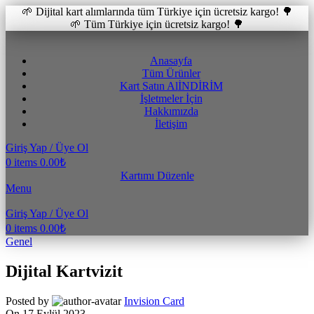
🌱 Dijital kart alımlarında tüm Türkiye için ücretsiz kargo! 🌳
🌱 Tüm Türkiye için ücretsiz kargo! 🌳
Anasayfa
Tüm Ürünler
Kart Satın Al
İNDİRİM
İşletmeler İçin
Hakkımızda
İletişim
Giriş Yap / Üye Ol
0
items
0.00
₺
Kartımı Düzenle
Menu
Giriş Yap / Üye Ol
0
items
0.00
₺
Genel
Dijital Kartvizit
Posted by
Invision Card
On 17 Eylül 2023