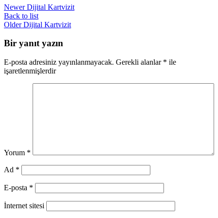
önemlidir çünkü renkler, marka imajınızı
Newer
Dijital Kartvizit
yansıtmanın yanı sıra duygusal tepkileri de
tetikleyebilir. Doğru renk seçimi, kartvizitinize
Back to list
etkileyici bir görünüm kazandırabilir ve hedef
Older
Dijital Kartvizit
kitlenizin ilgisini çekebilir.
Bir yanıt yazın
E-posta adresiniz yayınlanmayacak.
Gerekli alanlar
*
ile
işaretlenmişlerdir
Yorum
*
Ad
*
E-posta
*
İnternet sitesi