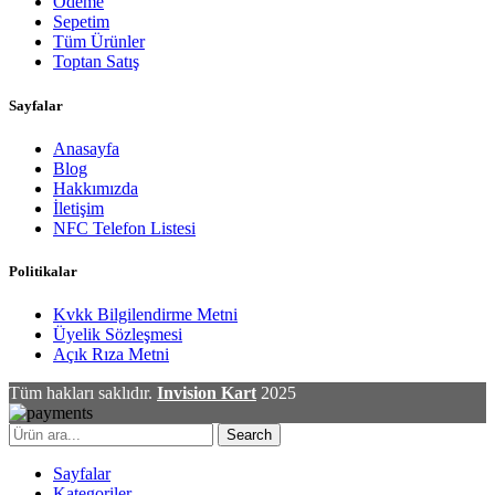
Ödeme
Sepetim
Tüm Ürünler
Toptan Satış
Sayfalar
Anasayfa
Blog
Hakkımızda
İletişim
NFC Telefon Listesi
Politikalar
Kvkk Bilgilendirme Metni
Üyelik Sözleşmesi
Açık Rıza Metni
Tüm hakları saklıdır.
Invision Kart
2025
Search
Sayfalar
Kategoriler