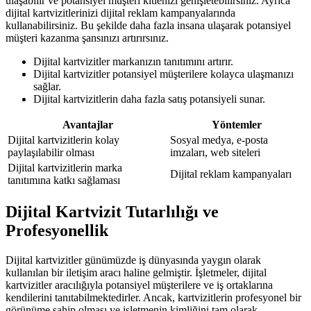
ulaşabilir ve potansiyel müşteri kitlenizi genişletebilirsiniz. Ayrıca
dijital kartvizitlerinizi dijital reklam kampanyalarında
kullanabilirsiniz. Bu şekilde daha fazla insana ulaşarak potansiyel
müşteri kazanma şansınızı artırırsınız.
Dijital kartvizitler markanızın tanıtımını artırır.
Dijital kartvizitler potansiyel müşterilere kolayca ulaşmanızı
sağlar.
Dijital kartvizitlerin daha fazla satış potansiyeli sunar.
Avantajlar
Yöntemler
Dijital kartvizitlerin kolay
Sosyal medya, e-posta
paylaşılabilir olması
imzaları, web siteleri
Dijital kartvizitlerin marka
Dijital reklam kampanyaları
tanıtımına katkı sağlaması
Dijital Kartvizit Tutarlılığı ve
Profesyonellik
Dijital kartvizitler günümüzde iş dünyasında yaygın olarak
kullanılan bir iletişim aracı haline gelmiştir. İşletmeler, dijital
kartvizitler aracılığıyla potansiyel müşterilere ve iş ortaklarına
kendilerini tanıtabilmektedirler. Ancak, kartvizitlerin profesyonel bir
görünüme sahip olması ve işletmenin kimliğini tam olarak