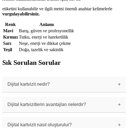
etiketini kullanabilir ve ilgili metni önemli anahtar kelimelerle
vurgulayabilirsiniz.
Renk
Anlamı
Mavi
Barış, güven ve profesyonellik
Kırmızı
Tutku, enerji ve hareketlilik
Sarı
Neşe, enerji ve dikkat çekme
Yeşil
Doğa, tazelik ve sakinlik
Sık Sorulan Sorular
Dijital kartvizit nedir?
Dijital kartvizit, geleneksel kartvizitlerin
dijital ortama uyarlanmış hali olarak
tanımlanabilir. İş bilgilerini içeren dijital bir
Dijital kartvizitlerin avantajları nelerdir?
kart şeklinde, akıllı telefonlar, tabletler veya
diğer dijital cihazlarla paylaşılabilir.
Dijital kartvizitler, kağıt bazlı kartvizitlere
kıyasla birçok avantaja sahiptir. Bunlar arasında
çevre dostu olmaları, kolay paylaşılabilir
Dijital kartvizit nasıl oluşturulur?
olmaları ve sürekli güncel tutulabilecek esneklik