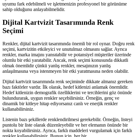
uyumu fark edebilmeli ve işletmenizin profesyonel bir görünüme
sahip olduğunu anlayabilmelidir.
Dijital Kartvizit Tasarımında Renk
Seçimi
Renkler, dijital kartvizit tasarımında önemli bir rol oynar. Doğru renk
seçimi, kartvizitin etkileyici ve unutulmaz olmasını sağlar. Ayrıca
renkler, marka imajını yansıtabilir ve potansiyel müşteriler üzerinde
olumlu bir etki yaratabilir. Ancak, renk seçimi konusunda dikkatli
olmak önemlidir çünkü yanlış renkler, mesajınızın yanlış
anlaşılmasına veya istenmeyen bir etki yaratmasına neden olabilir.
Dijital kartvizit tasarımında renk seçiminde dikkate almanız gereken
bazı faktörler vardır. İlk olarak, hedef kitlenizi anlamak önemlidir.
Hedef kitlenizin demografik özelliklerini ve tercihlerini göz önünde
bulundurarak, uygun renkler seçebilirsiniz. Örneğin, genç ve
dinamik bir kitleye hitap ediyorsanız canlı ve enerjik renkler
kullanabilirsiniz.
Listenin bazı şekillerde renklendirilmesi gerekebilir. Örneğin, listeyi
puntolu bir liste olarak düzenleyebilir ve her elemanın önünde bir
nokta koyabilirsiniz. Ayrıca, farklı maddeleri vurgulamak için farklı
renkler kullanabilirsiniz. Bunun için, her bir