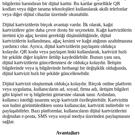
bilgilerini barındıran bir dijital karttır. Bu kartlar genellikle QR
kodları veya diğer tarama teknolojileri kullanılarak akıllı telefonlar
veya diğer dijital cihazlar üzerinde okunabilir.
Dijital kartvizitlerin birçok avantajı vardır. İlk olarak, kağıt
kartvizitlere göre daha çevre dostu bir seçenektir. Kağıt kartvizitlerin
üretimi için ağaç kesimi gerektiği düşünüldüğünde, dijital
kartvizitlerin kullanılması, ağaç kesimi ve kağıt atığının azaltılmasına
yardımcı olur. Ayrıca, dijital kartvizitlerin paylaşımı oldukça
kolaydır. QR kodu veya paylaşım linki kullanılarak, kartvizit hızlı
bir şekilde diğer kişilere iletilip kaydedilebilir. Bunun yanı sıra,
dijital kartvizitlerin güncellenmesi de oldukça kolaydır. İletişim
bilgilerinde veya iş bilgilerinde herhangi bir değişiklik olduğunda,
dijital kartvizit hızlı bir şekilde güncellenebilir.
Dijital kartvizit oluşturmak oldukça kolaydır. Birçok online platform
veya uygulama, kullanıcıların ad, soyad, firma adı, iletişim bilgileri
gibi kişisel ve iş bilgilerini girmesine olanak tanır. Ardından,
kullanıcı istediği tasarımı seçip kartviziti özelleştirebilir. Kartvizitin
son halini görüntüledikten sonra kullanıcılar, kartviziti indirebilir ve
paylaşabilirler. Bazı platformlar, kullanıcıların dijital kartvizitlerini
doğrudan e-posta, SMS veya sosyal medya üzerinden paylaşmasını
sağlar.
Avantajları