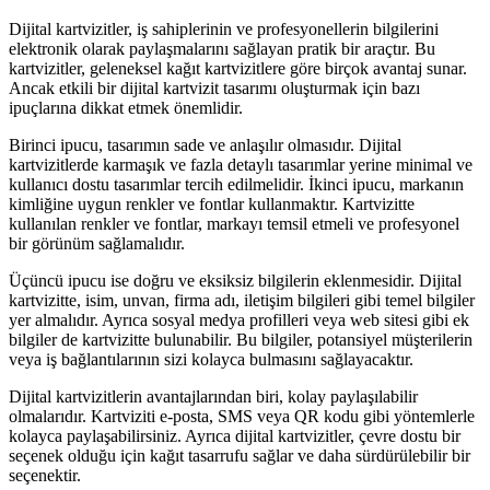
Dijital kartvizitler, iş sahiplerinin ve profesyonellerin bilgilerini
elektronik olarak paylaşmalarını sağlayan pratik bir araçtır. Bu
kartvizitler, geleneksel kağıt kartvizitlere göre birçok avantaj sunar.
Ancak etkili bir dijital kartvizit tasarımı oluşturmak için bazı
ipuçlarına dikkat etmek önemlidir.
Birinci ipucu, tasarımın sade ve anlaşılır olmasıdır. Dijital
kartvizitlerde karmaşık ve fazla detaylı tasarımlar yerine minimal ve
kullanıcı dostu tasarımlar tercih edilmelidir. İkinci ipucu, markanın
kimliğine uygun renkler ve fontlar kullanmaktır. Kartvizitte
kullanılan renkler ve fontlar, markayı temsil etmeli ve profesyonel
bir görünüm sağlamalıdır.
Üçüncü ipucu ise doğru ve eksiksiz bilgilerin eklenmesidir. Dijital
kartvizitte, isim, unvan, firma adı, iletişim bilgileri gibi temel bilgiler
yer almalıdır. Ayrıca sosyal medya profilleri veya web sitesi gibi ek
bilgiler de kartvizitte bulunabilir. Bu bilgiler, potansiyel müşterilerin
veya iş bağlantılarının sizi kolayca bulmasını sağlayacaktır.
Dijital kartvizitlerin avantajlarından biri, kolay paylaşılabilir
olmalarıdır. Kartviziti e-posta, SMS veya QR kodu gibi yöntemlerle
kolayca paylaşabilirsiniz. Ayrıca dijital kartvizitler, çevre dostu bir
seçenek olduğu için kağıt tasarrufu sağlar ve daha sürdürülebilir bir
seçenektir.