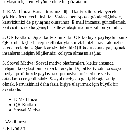
paylaşımı için en iyi yöntemlere bir göz atalım.
1. E-Mail İmza: E-mail imzanızı dijital kartvizitinizi ekleyecek
şekilde düzenleyebilirsiniz. Böylece her e-posta gönderdiğinizde,
kartvizitinizi de paylaşmış olursunuz. E-mail imzanızı güncellemek,
kartvizitinizi daha geniş bir kitleye ulaştırmanın etkili bir yoludur.
2. QR Kodları: Dijital kartvizitinizi bir QR koduyla paylaşabilirsiniz.
QR kodu, kişilerin cep telefonlarıyla kartvizitinizi tarayarak hızlıca
kaydetmelerini sağlar. Kartvizitinizi bir QR kodu olarak paylaşmak,
insanların iletişim bilgilerinizi kolayca almasını sağlar.
3. Sosyal Medya: Sosyal medya platformları, kişiler arasında
iletişimi kolaylaştıran harika bir araçtır. Dijital kartvizitinizi sosyal
medya profilinizde paylaşarak, potansiyel müşterilere ve iş
ortaklarına erişebilirsiniz. Sosyal medyada geniş bir ağa sahip
olmak, kartvizitinizi daha fazla kişiye ulaştırmak için büyük bir
avantajdır.
E-Mail İmza
QR Kodları
Sosyal Medya
E-Mail İmza
QR Kodları