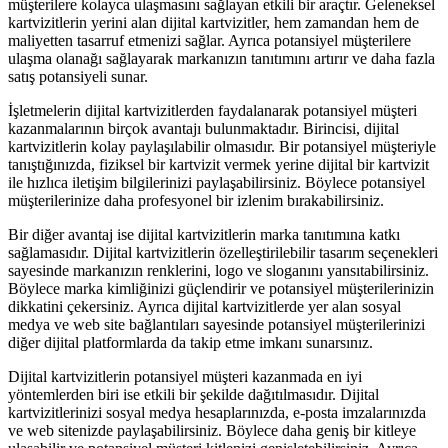
müşterilere kolayca ulaşmasını sağlayan etkili bir araçtır. Geleneksel
kartvizitlerin yerini alan dijital kartvizitler, hem zamandan hem de
maliyetten tasarruf etmenizi sağlar. Ayrıca potansiyel müşterilere
ulaşma olanağı sağlayarak markanızın tanıtımını artırır ve daha fazla
satış potansiyeli sunar.
İşletmelerin dijital kartvizitlerden faydalanarak potansiyel müşteri
kazanmalarının birçok avantajı bulunmaktadır. Birincisi, dijital
kartvizitlerin kolay paylaşılabilir olmasıdır. Bir potansiyel müşteriyle
tanıştığınızda, fiziksel bir kartvizit vermek yerine dijital bir kartvizit
ile hızlıca iletişim bilgilerinizi paylaşabilirsiniz. Böylece potansiyel
müşterilerinize daha profesyonel bir izlenim bırakabilirsiniz.
Bir diğer avantaj ise dijital kartvizitlerin marka tanıtımına katkı
sağlamasıdır. Dijital kartvizitlerin özelleştirilebilir tasarım seçenekleri
sayesinde markanızın renklerini, logo ve sloganını yansıtabilirsiniz.
Böylece marka kimliğinizi güçlendirir ve potansiyel müşterilerinizin
dikkatini çekersiniz. Ayrıca dijital kartvizitlerde yer alan sosyal
medya ve web site bağlantıları sayesinde potansiyel müşterilerinizi
diğer dijital platformlarda da takip etme imkanı sunarsınız.
Dijital kartvizitlerin potansiyel müşteri kazanmada en iyi
yöntemlerden biri ise etkili bir şekilde dağıtılmasıdır. Dijital
kartvizitlerinizi sosyal medya hesaplarınızda, e-posta imzalarınızda
ve web sitenizde paylaşabilirsiniz. Böylece daha geniş bir kitleye