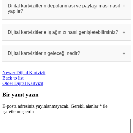
sadelikten ödün vermeyin.
Dijital kartvizitlerin depolanması ve paylaşılması nasıl
yapılır?
Dijital kartvizitler genellikle QR kodu veya
iletişim uygulamaları aracılığıyla depolanır ve
paylaşılır.
Dijital kartvizitlerle iş ağınızı nasıl genişletebilirsiniz?
Dijital kartvizitlerle iş ağınızı
genişletebilirsiniz çünkü dijital ortamda kolayca
paylaşılabilir ve daha geniş bir kitleye
Dijital kartvizitlerin geleceği nedir?
ulaşabilirsiniz.
Dijital kartvizitlerin geleceği oldukça parlak
görünmektedir, çünkü kağıt kullanımının
Newer
Dijital Kartvizit
azalmasıyla birlikte dijital kartvizitler daha da
yaygınlaşacaktır.
Back to list
Older
Dijital Kartvizit
Bir yanıt yazın
E-posta adresiniz yayınlanmayacak.
Gerekli alanlar
*
ile
işaretlenmişlerdir