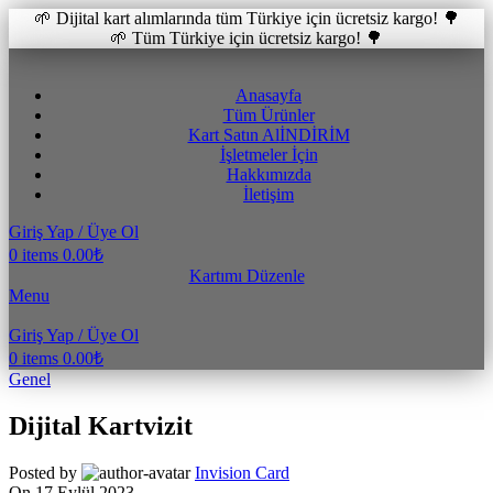
🌱 Dijital kart alımlarında tüm Türkiye için ücretsiz kargo! 🌳
🌱 Tüm Türkiye için ücretsiz kargo! 🌳
Anasayfa
Tüm Ürünler
Kart Satın Al
İNDİRİM
İşletmeler İçin
Hakkımızda
İletişim
Giriş Yap / Üye Ol
0
items
0.00
₺
Kartımı Düzenle
Menu
Giriş Yap / Üye Ol
0
items
0.00
₺
Genel
Dijital Kartvizit
Posted by
Invision Card
On 17 Eylül 2023