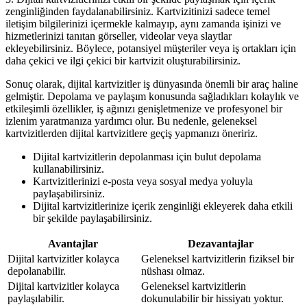
zenginliğinden faydalanabilirsiniz. Kartvizitinizi sadece temel
iletişim bilgilerinizi içermekle kalmayıp, aynı zamanda işinizi ve
hizmetlerinizi tanıtan görseller, videolar veya slaytlar
ekleyebilirsiniz. Böylece, potansiyel müşteriler veya iş ortakları için
daha çekici ve ilgi çekici bir kartvizit oluşturabilirsiniz.
Sonuç olarak, dijital kartvizitler iş dünyasında önemli bir araç haline
gelmiştir. Depolama ve paylaşım konusunda sağladıkları kolaylık ve
etkileşimli özellikler, iş ağınızı genişletmenize ve profesyonel bir
izlenim yaratmanıza yardımcı olur. Bu nedenle, geleneksel
kartvizitlerden dijital kartvizitlere geçiş yapmanızı öneririz.
Dijital kartvizitlerin depolanması için bulut depolama
kullanabilirsiniz.
Kartvizitlerinizi e-posta veya sosyal medya yoluyla
paylaşabilirsiniz.
Dijital kartvizitlerinize içerik zenginliği ekleyerek daha etkili
bir şekilde paylaşabilirsiniz.
Avantajlar
Dezavantajlar
Dijital kartvizitler kolayca
Geleneksel kartvizitlerin fiziksel bir
depolanabilir.
nüshası olmaz.
Dijital kartvizitler kolayca
Geleneksel kartvizitlerin
paylaşılabilir.
dokunulabilir bir hissiyatı yoktur.