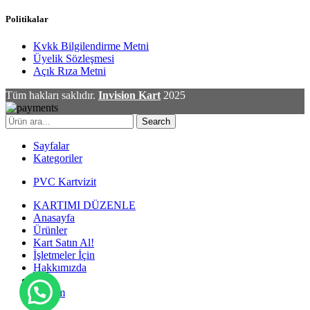
Politikalar
Kvkk Bilgilendirme Metni
Üyelik Sözleşmesi
Açık Rıza Metni
Tüm hakları saklıdır.
Invision Kart
2025
Search
Sayfalar
Kategoriler
PVC Kartvizit
KARTIMI DÜZENLE
Anasayfa
Ürünler
Kart Satın Al!
İşletmeler İçin
Hakkımızda
Blog
İletişim