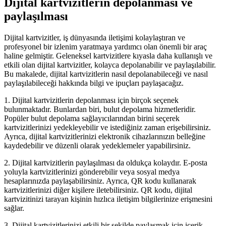
Dijital kartvizitlerin depolanması ve
paylaşılması
Dijital kartvizitler, iş dünyasında iletişimi kolaylaştıran ve
profesyonel bir izlenim yaratmaya yardımcı olan önemli bir araç
haline gelmiştir. Geleneksel kartvizitlere kıyasla daha kullanışlı ve
etkili olan dijital kartvizitler, kolayca depolanabilir ve paylaşılabilir.
Bu makalede, dijital kartvizitlerin nasıl depolanabileceği ve nasıl
paylaşılabileceği hakkında bilgi ve ipuçları paylaşacağız.
1. Dijital kartvizitlerin depolanması için birçok seçenek
bulunmaktadır. Bunlardan biri, bulut depolama hizmetleridir.
Popüler bulut depolama sağlayıcılarından birini seçerek
kartvizitlerinizi yedekleyebilir ve istediğiniz zaman erişebilirsiniz.
Ayrıca, dijital kartvizitlerinizi elektronik cihazlarınızın belleğine
kaydedebilir ve düzenli olarak yedeklemeler yapabilirsiniz.
2. Dijital kartvizitlerin paylaşılması da oldukça kolaydır. E-posta
yoluyla kartvizitlerinizi gönderebilir veya sosyal medya
hesaplarınızda paylaşabilirsiniz. Ayrıca, QR kodu kullanarak
kartvizitlerinizi diğer kişilere iletebilirsiniz. QR kodu, dijital
kartvizitinizi tarayan kişinin hızlıca iletişim bilgilerinize erişmesini
sağlar.
3. Dijital kartvizitlerinizi etkili bir şekilde paylaşmak için içerik