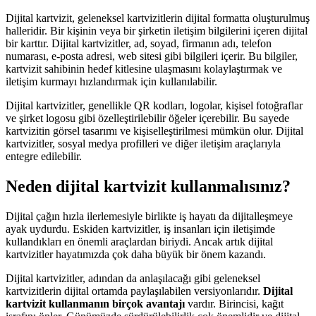
Dijital kartvizit, geleneksel kartvizitlerin dijital formatta oluşturulmuş
halleridir. Bir kişinin veya bir şirketin iletişim bilgilerini içeren dijital
bir karttır. Dijital kartvizitler, ad, soyad, firmanın adı, telefon
numarası, e-posta adresi, web sitesi gibi bilgileri içerir. Bu bilgiler,
kartvizit sahibinin hedef kitlesine ulaşmasını kolaylaştırmak ve
iletişim kurmayı hızlandırmak için kullanılabilir.
Dijital kartvizitler, genellikle QR kodları, logolar, kişisel fotoğraflar
ve şirket logosu gibi özelleştirilebilir öğeler içerebilir. Bu sayede
kartvizitin görsel tasarımı ve kişiselleştirilmesi mümkün olur. Dijital
kartvizitler, sosyal medya profilleri ve diğer iletişim araçlarıyla
entegre edilebilir.
Neden dijital kartvizit kullanmalısınız?
Dijital çağın hızla ilerlemesiyle birlikte iş hayatı da dijitalleşmeye
ayak uydurdu. Eskiden kartvizitler, iş insanları için iletişimde
kullandıkları en önemli araçlardan biriydi. Ancak artık dijital
kartvizitler hayatımızda çok daha büyük bir önem kazandı.
Dijital kartvizitler, adından da anlaşılacağı gibi geleneksel
kartvizitlerin dijital ortamda paylaşılabilen versiyonlarıdır.
Dijital
kartvizit kullanmanın birçok avantajı
vardır. Birincisi, kağıt