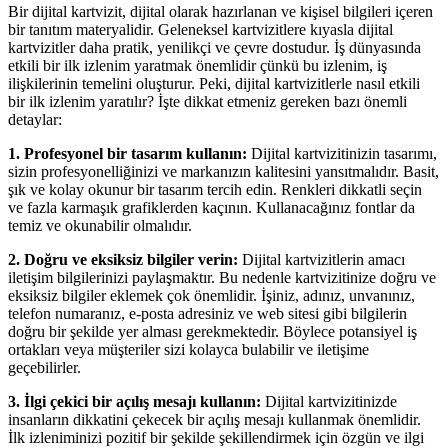
Bir dijital kartvizit, dijital olarak hazırlanan ve kişisel bilgileri içeren
bir tanıtım materyalidir. Geleneksel kartvizitlere kıyasla dijital
kartvizitler daha pratik, yenilikçi ve çevre dostudur. İş dünyasında
etkili bir ilk izlenim yaratmak önemlidir çünkü bu izlenim, iş
ilişkilerinin temelini oluşturur. Peki, dijital kartvizitlerle nasıl etkili
bir ilk izlenim yaratılır? İşte dikkat etmeniz gereken bazı önemli
detaylar:
1. Profesyonel bir tasarım kullanın:
Dijital kartvizitinizin tasarımı,
sizin profesyonelliğinizi ve markanızın kalitesini yansıtmalıdır. Basit,
şık ve kolay okunur bir tasarım tercih edin. Renkleri dikkatli seçin
ve fazla karmaşık grafiklerden kaçının. Kullanacağınız fontlar da
temiz ve okunabilir olmalıdır.
2. Doğru ve eksiksiz bilgiler verin:
Dijital kartvizitlerin amacı
iletişim bilgilerinizi paylaşmaktır. Bu nedenle kartvizitinize doğru ve
eksiksiz bilgiler eklemek çok önemlidir. İşiniz, adınız, unvanınız,
telefon numaranız, e-posta adresiniz ve web sitesi gibi bilgilerin
doğru bir şekilde yer alması gerekmektedir. Böylece potansiyel iş
ortakları veya müşteriler sizi kolayca bulabilir ve iletişime
geçebilirler.
3. İlgi çekici bir açılış mesajı kullanın:
Dijital kartvizitinizde
insanların dikkatini çekecek bir açılış mesajı kullanmak önemlidir.
İlk izleniminizi pozitif bir şekilde şekillendirmek için özgün ve ilgi