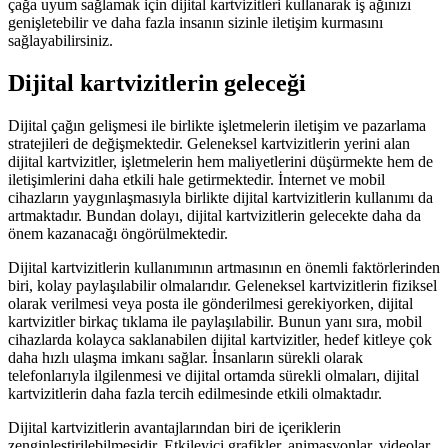
çağa uyum sağlamak için dijital kartvizitleri kullanarak iş ağınızı
genişletebilir ve daha fazla insanın sizinle iletişim kurmasını
sağlayabilirsiniz.
Dijital kartvizitlerin geleceği
Dijital çağın gelişmesi ile birlikte işletmelerin iletişim ve pazarlama
stratejileri de değişmektedir. Geleneksel kartvizitlerin yerini alan
dijital kartvizitler, işletmelerin hem maliyetlerini düşürmekte hem de
iletişimlerini daha etkili hale getirmektedir. İnternet ve mobil
cihazların yaygınlaşmasıyla birlikte dijital kartvizitlerin kullanımı da
artmaktadır. Bundan dolayı, dijital kartvizitlerin gelecekte daha da
önem kazanacağı öngörülmektedir.
Dijital kartvizitlerin kullanımının artmasının en önemli faktörlerinden
biri, kolay paylaşılabilir olmalarıdır. Geleneksel kartvizitlerin fiziksel
olarak verilmesi veya posta ile gönderilmesi gerekiyorken, dijital
kartvizitler birkaç tıklama ile paylaşılabilir. Bunun yanı sıra, mobil
cihazlarda kolayca saklanabilen dijital kartvizitler, hedef kitleye çok
daha hızlı ulaşma imkanı sağlar. İnsanların sürekli olarak
telefonlarıyla ilgilenmesi ve dijital ortamda sürekli olmaları, dijital
kartvizitlerin daha fazla tercih edilmesinde etkili olmaktadır.
Dijital kartvizitlerin avantajlarından biri de içeriklerin
zenginleştirilebilmesidir. Etkileyici grafikler, animasyonlar, videolar