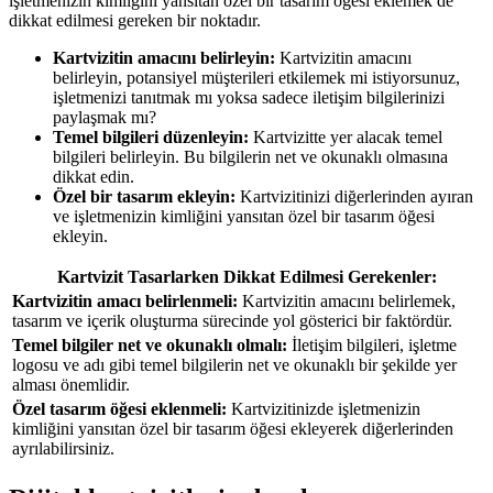
işletmenizin kimliğini yansıtan özel bir tasarım öğesi eklemek de
dikkat edilmesi gereken bir noktadır.
Kartvizitin amacını belirleyin:
Kartvizitin amacını
belirleyin, potansiyel müşterileri etkilemek mi istiyorsunuz,
işletmenizi tanıtmak mı yoksa sadece iletişim bilgilerinizi
paylaşmak mı?
Temel bilgileri düzenleyin:
Kartvizitte yer alacak temel
bilgileri belirleyin. Bu bilgilerin net ve okunaklı olmasına
dikkat edin.
Özel bir tasarım ekleyin:
Kartvizitinizi diğerlerinden ayıran
ve işletmenizin kimliğini yansıtan özel bir tasarım öğesi
ekleyin.
Kartvizit Tasarlarken Dikkat Edilmesi Gerekenler:
Kartvizitin amacı belirlenmeli:
Kartvizitin amacını belirlemek,
tasarım ve içerik oluşturma sürecinde yol gösterici bir faktördür.
Temel bilgiler net ve okunaklı olmalı:
İletişim bilgileri, işletme
logosu ve adı gibi temel bilgilerin net ve okunaklı bir şekilde yer
alması önemlidir.
Özel tasarım öğesi eklenmeli:
Kartvizitinizde işletmenizin
kimliğini yansıtan özel bir tasarım öğesi ekleyerek diğerlerinden
ayrılabilirsiniz.