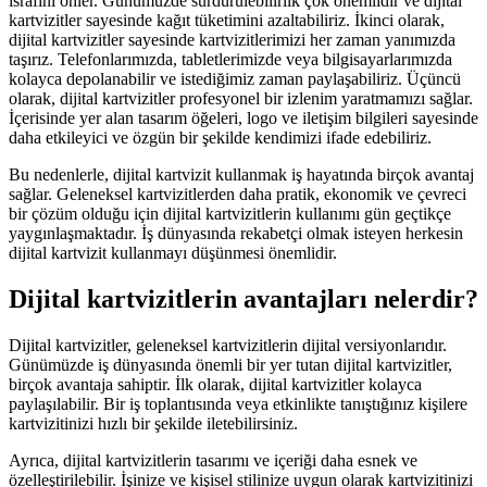
israfını önler. Günümüzde sürdürülebilirlik çok önemlidir ve dijital
kartvizitler sayesinde kağıt tüketimini azaltabiliriz. İkinci olarak,
dijital kartvizitler sayesinde kartvizitlerimizi her zaman yanımızda
taşırız. Telefonlarımızda, tabletlerimizde veya bilgisayarlarımızda
kolayca depolanabilir ve istediğimiz zaman paylaşabiliriz. Üçüncü
olarak, dijital kartvizitler profesyonel bir izlenim yaratmamızı sağlar.
İçerisinde yer alan tasarım öğeleri, logo ve iletişim bilgileri sayesinde
daha etkileyici ve özgün bir şekilde kendimizi ifade edebiliriz.
Bu nedenlerle, dijital kartvizit kullanmak iş hayatında birçok avantaj
sağlar. Geleneksel kartvizitlerden daha pratik, ekonomik ve çevreci
bir çözüm olduğu için dijital kartvizitlerin kullanımı gün geçtikçe
yaygınlaşmaktadır. İş dünyasında rekabetçi olmak isteyen herkesin
dijital kartvizit kullanmayı düşünmesi önemlidir.
Dijital kartvizitlerin avantajları nelerdir?
Dijital kartvizitler, geleneksel kartvizitlerin dijital versiyonlarıdır.
Günümüzde iş dünyasında önemli bir yer tutan dijital kartvizitler,
birçok avantaja sahiptir. İlk olarak, dijital kartvizitler kolayca
paylaşılabilir. Bir iş toplantısında veya etkinlikte tanıştığınız kişilere
kartvizitinizi hızlı bir şekilde iletebilirsiniz.
Ayrıca, dijital kartvizitlerin tasarımı ve içeriği daha esnek ve
özelleştirilebilir. İşinize ve kişisel stilinize uygun olarak kartvizitinizi