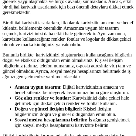
giderek yaygınlaşmakta ve birçok avantaj sunmaktadır. Ancak, etkili
bir dijital kartvizit tasarlamak için bazı önemli detaylara dikkat etmek
gerekmektedir.
Bir dijital kartvizit tasarlarken, ilk olarak kartvizitin amacını ve hedef
kitlenizi belirlemeniz önemlidir. Amacınıza uygun bir tasarım
seçmek, kartvizitinizi daha etkili hale getirecektir. Aynı zamanda,
kartvizitte kullanacağınız renkler, fontlar ve logolar da dikkat çekici
olmalı ve marka kimliğinizi yansıtmalıdır.
Bununla birlikte, kartvizitinizi oluştururken kullanacağınız bilgilerin
doğru ve eksiksiz olduğundan emin olmalısınız. Kişisel iletişim
bilgileriniz (adınız, telefon numaranız, e-posta adresiniz vb.) tam ve
güncel olmalıdır. Ayrıca, sosyal medya hesaplarınızı belirtmek de iş
ağınızı genişletmenize yardımcı olacaktır.
Amaca uygun tasarım:
Dijital kartvizitinizin amacını ve
hedef kitlenizi belirleyerek tasarımınızı buna göre oluşturun.
Göz alıcı renkler ve fontlar:
Kartvizitinizi daha çekici hale
getirmek için dikkat çekici renkler ve fontlar kullanın.
Doğru ve güncel iletişim bilgileri:
Kişisel iletişim
bilgilerinizin doğru ve güncel olduğundan emin olun.
Sosyal medya hesaplarınızı belirtin:
İş ağınızı genişletmek
için sosyal medya hesaplarınızı kartvizitte belirtin.
Dijital kartvizitlerin tasarımında dikkat etmeniz gereken detaylar