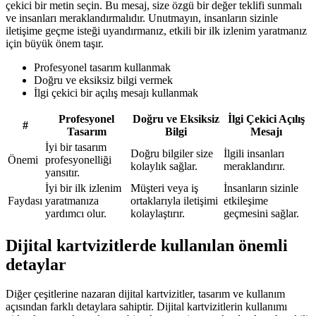
çekici bir metin seçin. Bu mesaj, size özgü bir değer teklifi sunmalı
ve insanları meraklandırmalıdır. Unutmayın, insanların sizinle
iletişime geçme isteği uyandırmanız, etkili bir ilk izlenim yaratmanız
için büyük önem taşır.
Profesyonel tasarım kullanmak
Doğru ve eksiksiz bilgi vermek
İlgi çekici bir açılış mesajı kullanmak
Profesyonel
Doğru ve Eksiksiz
İlgi Çekici Açılış
#
Tasarım
Bilgi
Mesajı
İyi bir tasarım
Doğru bilgiler size
İlgili insanları
Önemi
profesyonelliği
kolaylık sağlar.
meraklandırır.
yansıtır.
İyi bir ilk izlenim
Müşteri veya iş
İnsanların sizinle
Faydası
yaratmanıza
ortaklarıyla iletişimi
etkileşime
yardımcı olur.
kolaylaştırır.
geçmesini sağlar.
Dijital kartvizitlerde kullanılan önemli
detaylar
Diğer çeşitlerine nazaran dijital kartvizitler, tasarım ve kullanım
açısından farklı detaylara sahiptir. Dijital kartvizitlerin kullanımı