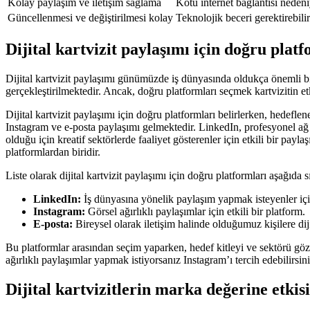
Kolay paylaşım ve iletişim sağlama
Kötü internet bağlantısı nedeniy
Güncellenmesi ve değiştirilmesi kolay
Teknolojik beceri gerektirebilir
Dijital kartvizit paylaşımı için doğru plat
Dijital kartvizit paylaşımı günümüzde iş dünyasında oldukça önemli bir h
gerçekleştirilmektedir. Ancak, doğru platformları seçmek kartvizitin e
Dijital kartvizit paylaşımı için doğru platformları belirlerken, hedefl
Instagram ve e-posta paylaşımı gelmektedir. LinkedIn, profesyonel ağ ku
olduğu için kreatif sektörlerde faaliyet gösterenler için etkili bir payl
platformlardan biridir.
Liste olarak dijital kartvizit paylaşımı için doğru platformları aşağıda sı
LinkedIn:
İş dünyasına yönelik paylaşım yapmak isteyenler için
Instagram:
Görsel ağırlıklı paylaşımlar için etkili bir platform.
E-posta:
Bireysel olarak iletişim halinde olduğumuz kişilere dij
Bu platformlar arasından seçim yaparken, hedef kitleyi ve sektörü göz
ağırlıklı paylaşımlar yapmak istiyorsanız Instagram’ı tercih edebilirsin
Dijital kartvizitlerin marka değerine etkisi