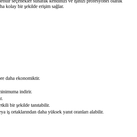
rilebilir seçenekler sunarak kendinizi ve işinizi profesyonel olarak
aha kolay bir şekilde erişim sağlar.
göre daha ekonomiktir.
 minimuma indirir.
r.
tkili bir şekilde tanıtabilir.
veya iş ortaklarından daha yüksek yanıt oranları alabilir.