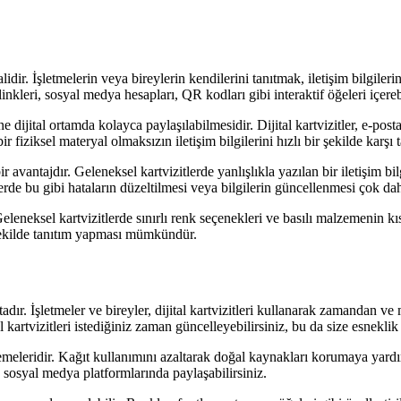
halidir. İşletmelerin veya bireylerin kendilerini tanıtmak, iletişim bilgiler
i linkleri, sosyal medya hesapları, QR kodları gibi interaktif öğeleri içerebi
rine dijital ortamda kolayca paylaşılabilmesidir. Dijital kartvizitler, e-
r fiziksel materyal olmaksızın iletişim bilgilerini hızlı bir şekilde karşı t
bir avantajdır. Geleneksel kartvizitlerde yanlışlıkla yazılan bir iletişim 
tlerde bu gibi hataların düzeltilmesi veya bilgilerin güncellenmesi çok da
 Geleneksel kartvizitlerde sınırlı renk seçenekleri ve basılı malzemenin kı
 şekilde tanıtım yapması mümkündür.
adır. İşletmeler ve bireyler, dijital kartvizitleri kullanarak zamandan ve m
 kartvizitleri istediğiniz zaman güncelleyebilirsiniz, bu da size esneklik 
irgemeleridir. Kağıt kullanımını azaltarak doğal kaynakları korumaya yardı
a sosyal medya platformlarında paylaşabilirsiniz.