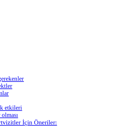
gerekenler
ektler
mlar
k etkileri
r olması
tvizitler İçin Öneriler: