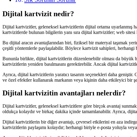
Dijital kartvizit nedir?
Dijital kartvizitler, geleneksel kartvizitlerin dijital ortama uyarlanmış 
kartvizitlerde bulunan bilgilerin yanı sıra dijital kartvizitler; web sites
Bu dijital aracın avantajlarından biri, fiziksel bir materyal taşımak ye
çeşitli yöntemlerle paylaşılabilir. Böylece kartvizit sahipleri, herhangi bi
Bununla birlikte, dijital kartvizitlerin düzenlenebilir olması da büyük 
kartvizitlerin yeniden basılmasını gerektirebilir. Ancak dijital kartvizi
Ayrıca, dijital kartvizitlerin yaratıcı tasarım seçenekleri daha geniştir.
ve özel efektler kullanarak markanın veya kişinin daha etkileyici bir
Dijital kartvizitin avantajları nelerdir?
Dijital kartvizitler, geleneksel kartvizitlere göre birçok avantaj sunmakt
oldukça kolaydır ve birkaç dakika içinde tamamlanabilir. Ayrıca, dijital
Dijital kartvizitlerin bir diğer avantajı, çevresel etkilerini en aza ind
kartvizitlerin paylaşımı kolaydır; herhangi biriyle e-posta yoluyla vey