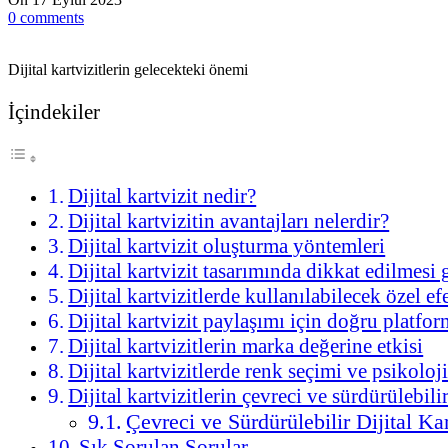
0
comments
Dijital kartvizitlerin gelecekteki önemi
İçindekiler
Dijital kartvizit nedir?
Dijital kartvizitin avantajları nelerdir?
Dijital kartvizit oluşturma yöntemleri
Dijital kartvizit tasarımında dikkat edilmesi 
Dijital kartvizitlerde kullanılabilecek özel ef
Dijital kartvizit paylaşımı için doğru platfor
Dijital kartvizitlerin marka değerine etkisi
Dijital kartvizitlerde renk seçimi ve psikoloji
Dijital kartvizitlerin çevreci ve sürdürülebili
Çevreci ve Sürdürülebilir Dijital Kar
Sık Sorulan Sorular