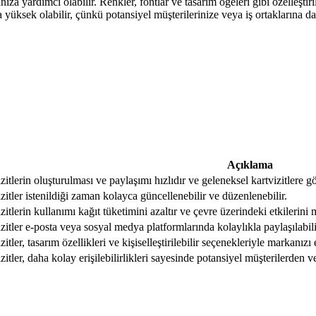
anıza yardımcı olabilir. Renkler, fontlar ve tasarım öğeleri gibi özelleşti
aha yüksek olabilir, çünkü potansiyel müşterilerinize veya iş ortaklarına d
Açıklama
vizitlerin oluşturulması ve paylaşımı hızlıdır ve geleneksel kartvizitlere 
izitler istenildiği zaman kolayca güncellenebilir ve düzenlenebilir.
izitlerin kullanımı kağıt tüketimini azaltır ve çevre üzerindeki etkilerini
vizitler e-posta veya sosyal medya platformlarında kolaylıkla paylaşılabili
izitler, tasarım özellikleri ve kişiselleştirilebilir seçenekleriyle markanızı e
izitler, daha kolay erişilebilirlikleri sayesinde potansiyel müşterilerden 