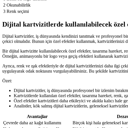
2
Okunabilirlik
3
Renk seçimi
Dijital kartvizitlerde kullanılabilecek özel 
Dijital kartvizitler, iş dünyasında kendinizi tanıtmak ve profesyonel bir 
çekici olmalıdır. Bunun için özel efektler kullanmak, kartvizitlerinizi da
Bir dijital kartvizitte kullanılabilecek özel efektler, tasarıma hareket, r
Örneğin, animasyonlu bir logo veya geçiş efektleri kullanarak kartviziti
Ayrıca, renk ve ışık efektleriyle de dijital kartvizitlerinizi daha ilgi çe
uygulayarak odak noktasını vurgulayabilirsiniz. Bu şekilde kartviziti
Özet:
Dijital kartvizitler, iş dünyasında profesyonel bir izlenim bırakma
Kartvizitlerde kullanılan özel efektler, tasarıma hareket, renk, ış
Özel efektler kartvizitleri daha etkileyici ve akılda kalıcı hale get
Analistler, kök salmış dijital kartvizitlerin, geleneksel kartvizit
Avantajlar
Dezav
Çevrede daha az kağıt kullanımı
Birçok kişi hala geleneksel ka