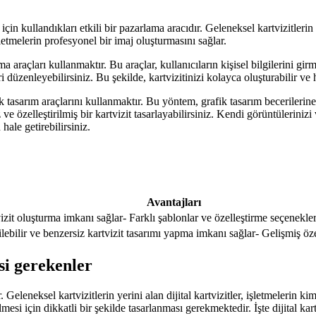
çin kullandıkları etkili bir pazarlama aracıdır. Geleneksel kartvizitlerin y
letmelerin profesyonel bir imaj oluşturmasını sağlar.
a araçları kullanmaktır. Bu araçlar, kullanıcıların kişisel bilgilerini girm
 düzenleyebilirsiniz. Bu şekilde, kartvizitinizi kolayca oluşturabilir ve h
fik tasarım araçlarını kullanmaktır. Bu yöntem, grafik tasarım becerileri
özelleştirilmiş bir kartvizit tasarlayabilirsiniz. Kendi görüntülerinizi ve
ale getirebilirsiniz.
Avantajları
izit oluşturma imkanı sağlar- Farklı şablonlar ve özelleştirme seçenekler
ebilir ve benzersiz kartvizit tasarımı yapma imkanı sağlar- Gelişmiş özel
si gerekenler
tir. Geleneksel kartvizitlerin yerini alan dijital kartvizitler, işletmelerin
bilmesi için dikkatli bir şekilde tasarlanması gerekmektedir. İşte dijital 