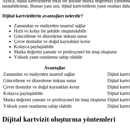
Ayrıca, dijital kartvizitlerin etkili bir şekilde marka değerinizi yansıtm
tanıtabilirsiniz. Bunun yanı sıra, dijital kartvizitlerin yanıt oranları d
Dijital kartvizitlerin avantajları nelerdir?
Zamandan ve maliyetten tasarruf sağlar
Hızlı ve kolay bir şekilde oluşturulabilir
Güncelleme ve düzenleme imkanı sunar
Çevre dostudur ve doğal kaynakları korur
Kolayca paylaşılabilir
Marka değerini yansıtır ve profesyonel bir imaj oluşturur
Yüksek yanıt oranlarına sahip olabilir
Avantajlar
Zamandan ve maliyetten tasarruf sağlar
Dijital kart
Güncelleme ve düzenleme imkanı sunar
Dijital kartv
Çevre dostudur ve doğal kaynakları korur
Dijital kartv
Kolayca paylaşılabilir
Dijital kart
Marka değerini yansıtır ve profesyonel bir imaj oluşturur
Dijital kartv
Yüksek yanıt oranlarına sahip olabilir
Dijital kartv
Dijital kartvizit oluşturma yöntemleri