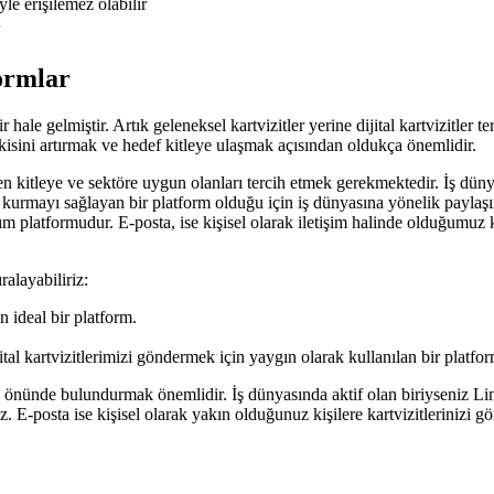
le erişilemez olabilir
formlar
ale gelmiştir. Artık geleneksel kartvizitler yerine dijital kartvizitler t
tkisini artırmak ve hedef kitleye ulaşmak açısından oldukça önemlidir.
enen kitleye ve sektöre uygun olanları tercih etmek gerekmektedir. İş dün
rmayı sağlayan bir platform olduğu için iş dünyasına yönelik paylaşımlar
aşım platformudur. E-posta, ise kişisel olarak iletişim halinde olduğumuz 
ralayabiliriz:
 ideal bir platform.
ital kartvizitlerimizi göndermek için yaygın olarak kullanılan bir platfor
 önünde bulundurmak önemlidir. İş dünyasında aktif olan biriyseniz Lin
iz. E-posta ise kişisel olarak yakın olduğunuz kişilere kartvizitlerinizi 