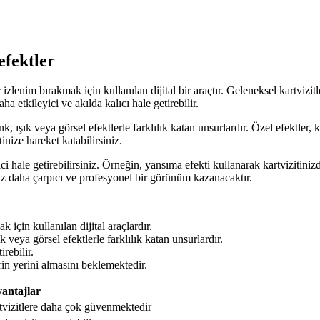
efektler
izlenim bırakmak için kullanılan dijital bir araçtır. Geleneksel kartvizitle
ha etkileyici ve akılda kalıcı hale getirebilir.
enk, ışık veya görsel efektlerle farklılık katan unsurlardır. Özel efektler, 
nize hareket katabilirsiniz.
kici hale getirebilirsiniz. Örneğin, yansıma efekti kullanarak kartvizitinizd
niz daha çarpıcı ve profesyonel bir görünüm kazanacaktır.
k için kullanılan dijital araçlardır.
ık veya görsel efektlerle farklılık katan unsurlardır.
irebilir.
lerin yerini almasını beklemektedir.
antajlar
rtvizitlere daha çok güvenmektedir