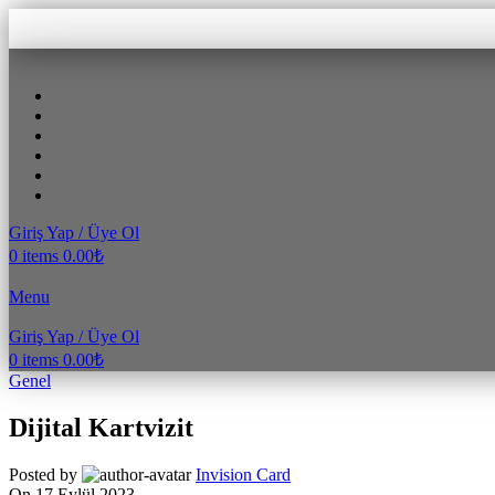
Giriş Yap / Üye Ol
0
items
0.00
₺
Menu
Giriş Yap / Üye Ol
0
items
0.00
₺
Genel
Dijital Kartvizit
Posted by
Invision Card
On 17 Eylül 2023