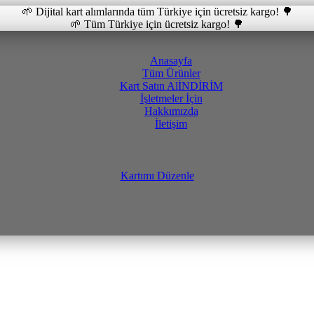
🌱 Dijital kart alımlarında tüm Türkiye için ücretsiz kargo! 🌳
🌱 Tüm Türkiye için ücretsiz kargo! 🌳
Anasayfa
Tüm Ürünler
Kart Satın Al
İNDİRİM
İşletmeler İçin
Hakkımızda
İletişim
Kartımı Düzenle