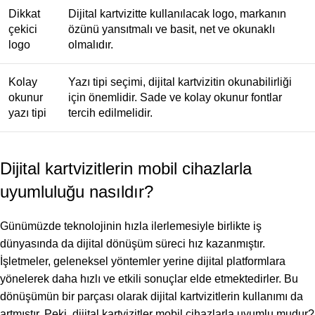
Dikkat
Dijital kartvizitte kullanılacak logo, markanın
çekici
özünü yansıtmalı ve basit, net ve okunaklı
logo
olmalıdır.
Kolay
Yazı tipi seçimi, dijital kartvizitin okunabilirliği
okunur
için önemlidir. Sade ve kolay okunur fontlar
yazı tipi
tercih edilmelidir.
Dijital kartvizitlerin mobil cihazlarla
uyumluluğu nasıldır?
Günümüzde teknolojinin hızla ilerlemesiyle birlikte iş
dünyasında da dijital dönüşüm süreci hız kazanmıştır.
İşletmeler, geleneksel yöntemler yerine dijital platformlara
yönelerek daha hızlı ve etkili sonuçlar elde etmektedirler. Bu
dönüşümün bir parçası olarak dijital kartvizitlerin kullanımı da
artmıştır. Peki, dijital kartvizitler mobil cihazlarla uyumlu mudur?