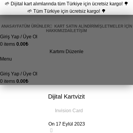
🌱 Dijital kart alımlarında tüm Türkiye için ücretsiz kargo! 🌳
🌱 Tüm Türkiye için ücretsiz kargo! 🌳
ANASAYFA
TÜM ÜRÜNLER
KART SATIN AL
İNDİRİM
İŞLETMELER İÇIN
HAKKIMIZDA
İLETIŞIM
Giriş Yap / Üye Ol
0
items
0.00
₺
Kartımı Düzenle
Menu
Giriş Yap / Üye Ol
0
items
0.00
₺
GENEL
Dijital Kartvizit
Invision Card
On 17 Eylül 2023
0