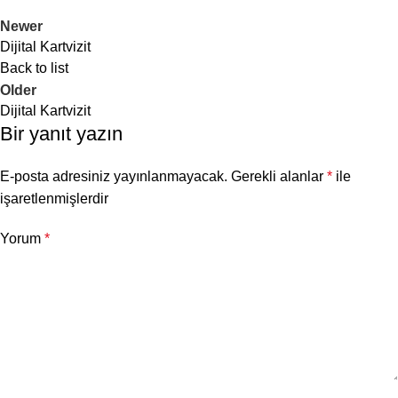
üzerinden: Dijital kartvizit
Newer
uygulamaları aracılığıyla,
Dijital Kartvizit
kartvizitinizi doğrudan uygulama
Back to list
üzerinden kişiye gönderebilirsiniz.
Older
Dijital Kartvizit
Bir yanıt yazın
E-posta adresiniz yayınlanmayacak.
Gerekli alanlar
*
ile
işaretlenmişlerdir
Yorum
*