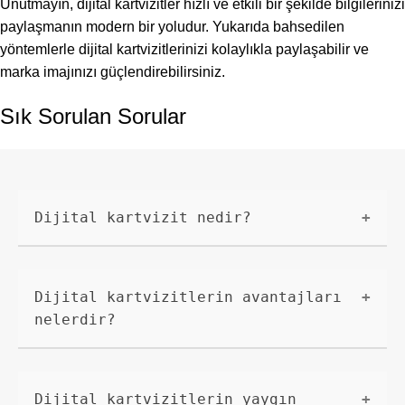
Unutmayın, dijital kartvizitler hızlı ve etkili bir şekilde bilgilerinizi
paylaşmanın modern bir yoludur. Yukarıda bahsedilen
yöntemlerle dijital kartvizitlerinizi kolaylıkla paylaşabilir ve
marka imajınızı güçlendirebilirsiniz.
Sık Sorulan Sorular
Dijital kartvizit nedir?
Dijital kartvizitler, geleneksel
kağıt tabanlı kartvizitlerin dijital
Dijital kartvizitlerin avantajları
ortama taşınmış halidir. İş
nelerdir?
bilgilerinizi elektronik olarak
depolayarak, hızlı ve kolay bir
Dijital kartvizitlerin avantajları
şekilde paylaşmanızı sağlar.
şunlardır:\n- Her zaman yanınızda
Dijital kartvizitlerin yaygın
taşınabilir ve kolayca