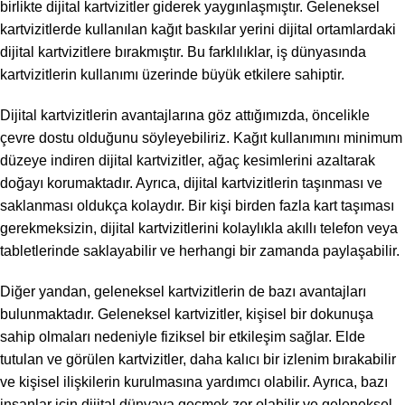
birlikte dijital kartvizitler giderek yaygınlaşmıştır. Geleneksel
kartvizitlerde kullanılan kağıt baskılar yerini dijital ortamlardaki
dijital kartvizitlere bırakmıştır. Bu farklılıklar, iş dünyasında
kartvizitlerin kullanımı üzerinde büyük etkilere sahiptir.
Dijital kartvizitlerin avantajlarına göz attığımızda, öncelikle
çevre dostu olduğunu söyleyebiliriz. Kağıt kullanımını minimum
düzeye indiren dijital kartvizitler, ağaç kesimlerini azaltarak
doğayı korumaktadır. Ayrıca, dijital kartvizitlerin taşınması ve
saklanması oldukça kolaydır. Bir kişi birden fazla kart taşıması
gerekmeksizin, dijital kartvizitlerini kolaylıkla akıllı telefon veya
tabletlerinde saklayabilir ve herhangi bir zamanda paylaşabilir.
Diğer yandan, geleneksel kartvizitlerin de bazı avantajları
bulunmaktadır. Geleneksel kartvizitler, kişisel bir dokunuşa
sahip olmaları nedeniyle fiziksel bir etkileşim sağlar. Elde
tutulan ve görülen kartvizitler, daha kalıcı bir izlenim bırakabilir
ve kişisel ilişkilerin kurulmasına yardımcı olabilir. Ayrıca, bazı
insanlar için dijital dünyaya geçmek zor olabilir ve geleneksel