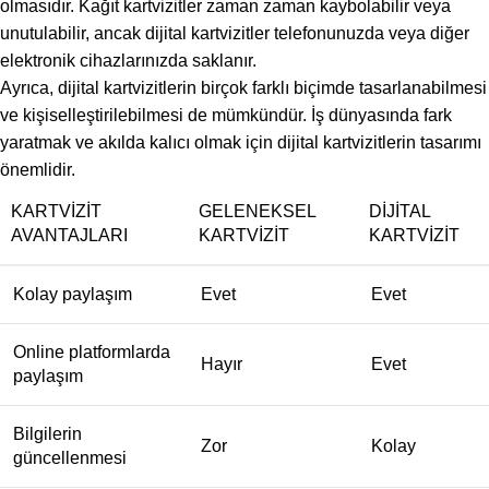
olmasıdır. Kağıt kartvizitler zaman zaman kaybolabilir veya
unutulabilir, ancak dijital kartvizitler telefonunuzda veya diğer
elektronik cihazlarınızda saklanır.
Ayrıca, dijital kartvizitlerin birçok farklı biçimde tasarlanabilmesi
ve kişiselleştirilebilmesi de mümkündür. İş dünyasında fark
yaratmak ve akılda kalıcı olmak için dijital kartvizitlerin tasarımı
önemlidir.
KARTVIZIT
GELENEKSEL
DIJITAL
AVANTAJLARI
KARTVIZIT
KARTVIZIT
Kolay paylaşım
Evet
Evet
Online platformlarda
Hayır
Evet
paylaşım
Bilgilerin
Zor
Kolay
güncellenmesi