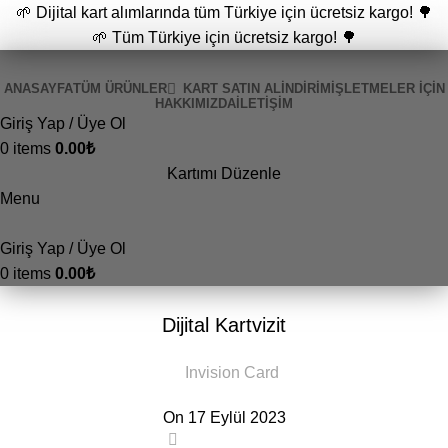
🌱 Dijital kart alımlarında tüm Türkiye için ücretsiz kargo! 🌳
🌱 Tüm Türkiye için ücretsiz kargo! 🌳
ANASAYFA
TÜM ÜRÜNLER
KART SATIN AL
İNDİRİM
İŞLETMELER İÇIN
HAKKIMIZDA
İLETIŞIM
Giriş Yap / Üye Ol
0
items
0.00
₺
Kartımı Düzenle
Menu
Giriş Yap / Üye Ol
0
items
0.00
₺
GENEL
Dijital Kartvizit
Invision Card
On 17 Eylül 2023
0