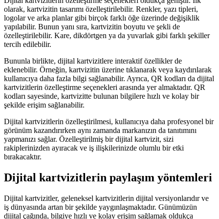
Dijital kartvizitlerin özelleştirme seçenekleri oldukça geniştir. İlk
olarak, kartvizitin tasarımı özelleştirilebilir. Renkler, yazı tipleri,
logolar ve arka planlar gibi birçok farklı öğe üzerinde değişiklik
yapılabilir. Bunun yanı sıra, kartvizitin boyutu ve şekli de
özelleştirilebilir. Kare, dikdörtgen ya da yuvarlak gibi farklı şekiller
tercih edilebilir.
Bununla birlikte, dijital kartvizitlere interaktif özellikler de
eklenebilir. Örneğin, kartvizitin üzerine tıklanarak veya kaydırılarak
kullanıcıya daha fazla bilgi sağlanabilir. Ayrıca, QR kodları da dijital
kartvizitlerin özelleştirme seçenekleri arasında yer almaktadır. QR
kodları sayesinde, kartvizitte bulunan bilgilere hızlı ve kolay bir
şekilde erişim sağlanabilir.
Dijital kartvizitlerin özelleştirilmesi, kullanıcıya daha profesyonel bir
görünüm kazandırırken aynı zamanda markanızın da tanıtımını
yapmanızı sağlar. Özelleştirilmiş bir dijital kartvizit, sizi
rakiplerinizden ayıracak ve iş ilişkilerinizde olumlu bir etki
bırakacaktır.
Dijital kartvizitlerin paylaşım yöntemleri
Dijital kartvizitler, geleneksel kartvizitlerin dijital versiyonlarıdır ve
iş dünyasında artan bir şekilde yaygınlaşmaktadır. Günümüzün
dijital çağında, bilgiye hızlı ve kolay erişim sağlamak oldukça