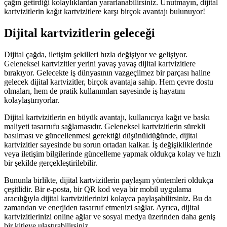
çağın getirdiği kolaylıklardan yararlanabilirsiniz. Unutmayın, dijital
kartvizitlerin kağıt kartvizitlere karşı birçok avantajı bulunuyor!
Dijital kartvizitlerin geleceği
Dijital çağda, iletişim şekilleri hızla değişiyor ve gelişiyor.
Geleneksel kartvizitler yerini yavaş yavaş dijital kartvizitlere
bırakıyor. Gelecekte iş dünyasının vazgeçilmez bir parçası haline
gelecek dijital kartvizitler, birçok avantaja sahip. Hem çevre dostu
olmaları, hem de pratik kullanımları sayesinde iş hayatını
kolaylaştırıyorlar.
Dijital kartvizitlerin en büyük avantajı, kullanıcıya kağıt ve baskı
maliyeti tasarrufu sağlamasıdır. Geleneksel kartvizitlerin sürekli
basılması ve güncellenmesi gerektiği düşünüldüğünde, dijital
kartvizitler sayesinde bu sorun ortadan kalkar. İş değişikliklerinde
veya iletişim bilgilerinde güncelleme yapmak oldukça kolay ve hızlı
bir şekilde gerçekleştirilebilir.
Bununla birlikte, dijital kartvizitlerin paylaşım yöntemleri oldukça
çeşitlidir. Bir e-posta, bir QR kod veya bir mobil uygulama
aracılığıyla dijital kartvizitlerinizi kolayca paylaşabilirsiniz. Bu da
zamandan ve enerjiden tasarruf etmenizi sağlar. Ayrıca, dijital
kartvizitlerinizi online ağlar ve sosyal medya üzerinden daha geniş
bir kitleye ulaştırabilirsiniz.