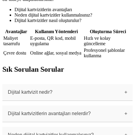
Dijital kartvizitlerin avantajları
Neden dijital kartvizitler kullanmalısınız?
Dijital kartvizitler nasıl oluşturulur?
Avantajlar
Kullanım Yöntemleri
Oluşturma Süreci
Maliyet
E-posta, QR kod, mobil
Hızlı ve kolay
tasarrufu
uygulama
güncelleme
Profesyonel şablonlar
Çevre dostu
Online ağlar, sosyal medya
kullanma
Sık Sorulan Sorular
Dijital kartvizit nedir?
Dijital kartvizitler, geleneksel kağıt
kartvizitlerin dijital ortama aktarılmış halidir.
İş bilgilerinizi dijital olarak paylaşmanızı
Dijital kartvizitlerin avantajları nelerdir?
sağlar.
Dijital kartvizitlerin avantajları arasında hızlı
paylaşım, kolay güncelleme, çevre dostu olma,
daha fazla bilgi içerebilme gibi özellikler
Neden dijital kartvizitler kullanmalısınız?