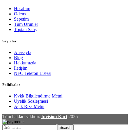
Hesabım
Ödeme
Sepetim
Tüm Ürünler
Toptan Satış
Sayfalar
Anasayfa
Blog
Hakkımızda
İletişim
NFC Telefon Listesi
Politikalar
Kvkk Bilgilendirme Metni
Üyelik Sözleşmesi
Açık Rıza Metni
Tüm hakları saklıdır.
Invision Kart
2025
Search