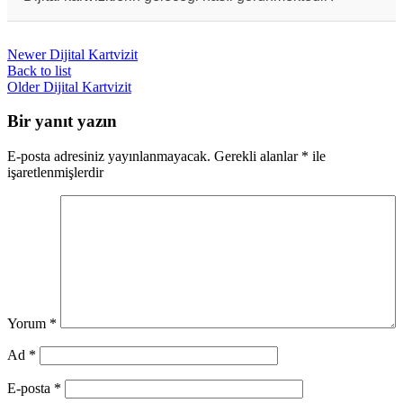
güncellenebilmeleri ve hızlı paylaşılabilme
özellikleri bulunmaktadır.
Dijitalleşmeyle birlikte dijital kartvizitlerin
kullanımının daha da yaygınlaşması ve kağıt
Newer
Dijital Kartvizit
kartvizitlerin yerini daha fazla alması
beklenmektedir. Daha gelişmiş özelliklere sahip
Back to list
dijital kartvizitlerin kullanımının artması
Older
Dijital Kartvizit
öngörülmektedir.
Bir yanıt yazın
E-posta adresiniz yayınlanmayacak.
Gerekli alanlar
*
ile
işaretlenmişlerdir
Yorum
*
Ad
*
E-posta
*