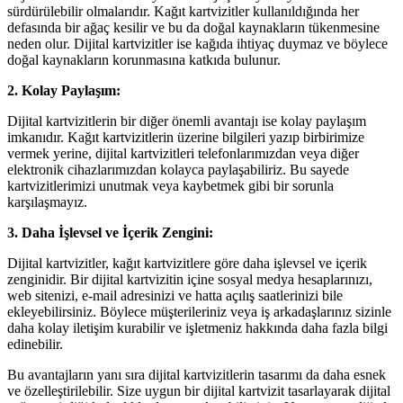
sürdürülebilir olmalarıdır. Kağıt kartvizitler kullanıldığında her
defasında bir ağaç kesilir ve bu da doğal kaynakların tükenmesine
neden olur. Dijital kartvizitler ise kağıda ihtiyaç duymaz ve böylece
doğal kaynakların korunmasına katkıda bulunur.
2. Kolay Paylaşım:
Dijital kartvizitlerin bir diğer önemli avantajı ise kolay paylaşım
imkanıdır. Kağıt kartvizitlerin üzerine bilgileri yazıp birbirimize
vermek yerine, dijital kartvizitleri telefonlarımızdan veya diğer
elektronik cihazlarımızdan kolayca paylaşabiliriz. Bu sayede
kartvizitlerimizi unutmak veya kaybetmek gibi bir sorunla
karşılaşmayız.
3. Daha İşlevsel ve İçerik Zengini:
Dijital kartvizitler, kağıt kartvizitlere göre daha işlevsel ve içerik
zenginidir. Bir dijital kartvizitin içine sosyal medya hesaplarınızı,
web sitenizi, e-mail adresinizi ve hatta açılış saatlerinizi bile
ekleyebilirsiniz. Böylece müşterileriniz veya iş arkadaşlarınız sizinle
daha kolay iletişim kurabilir ve işletmeniz hakkında daha fazla bilgi
edinebilir.
Bu avantajların yanı sıra dijital kartvizitlerin tasarımı da daha esnek
ve özelleştirilebilir. Size uygun bir dijital kartvizit tasarlayarak dijital