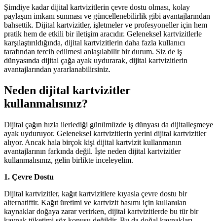
Şimdiye kadar dijital kartvizitlerin çevre dostu olması, kolay
paylaşım imkanı sunması ve güncellenebilirlik gibi avantajlarından
bahsettik. Dijital kartvizitler, işletmeler ve profesyoneller için hem
pratik hem de etkili bir iletişim aracıdır. Geleneksel kartvizitlerle
karşılaştırıldığında, dijital kartvizitlerin daha fazla kullanıcı
tarafından tercih edilmesi anlaşılabilir bir durum. Siz de iş
dünyasında dijital çağa ayak uydurarak, dijital kartvizitlerin
avantajlarından yararlanabilirsiniz.
Neden dijital kartvizitler
kullanmalısınız?
Dijital çağın hızla ilerlediği günümüzde iş dünyası da dijitalleşmeye
ayak uyduruyor. Geleneksel kartvizitlerin yerini dijital kartvizitler
alıyor. Ancak hala birçok kişi dijital kartvizit kullanmanın
avantajlarının farkında değil. İşte neden dijital kartvizitler
kullanmalısınız, gelin birlikte inceleyelim.
1. Çevre Dostu
Dijital kartvizitler, kağıt kartvizitlere kıyasla çevre dostu bir
alternatiftir. Kağıt üretimi ve kartvizit basımı için kullanılan
kaynaklar doğaya zarar verirken, dijital kartvizitlerde bu tür bir
kaynak tüketimi söz konusu değildir. Bu da doğal kaynakları