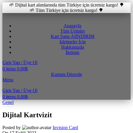
🌱 Dijital kart alımlarında tüm Türkiye için ücretsiz kargo! 🌳
🌱 Tüm Türkiye için ücretsiz kargo! 🌳
Anasayfa
Tüm Ürünler
Kart Satın Al
İNDİRİM
İşletmeler İçin
Hakkımızda
İletişim
Giriş Yap / Üye Ol
0
items
0.00
₺
Kartımı Düzenle
Menu
Giriş Yap / Üye Ol
0
items
0.00
₺
Genel
Dijital Kartvizit
Posted by
Invision Card
On 17 Eylül 2023