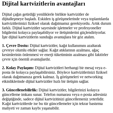
Dijital kartvizitlerin avantajları
Dijital çağın getirdiği yeniliklerle birlikte kartvizitler de
dijitalleşmeye başladı. Eskiden iş görüşmelerinde veya toplantılarda
kartvizitlerimizi fiziksel olarak dağıtmamız gerekiyordu. Artık durum
farklı. Dijital kartvizitler sayesinde işletmeler ve profesyoneller
bilgilerini kolayca paylaşabiliyor ve iletişimlerini güçlendiriyorlar.
İşte dijital kartvizitlerin sunduğu avantajlara bir göz atalım.
1. Çevre Dostu:
Dijital kartvizitler, kağıt kullanımını azaltarak
çevreye olumlu etkiler sağlar. Kağıt atıklarının azalması, ağaç
kesimlerinin önlenmesi ve enerji tüketiminin azalması gibi faktörler
çevre için önemli avantajlardır.
2. Kolay Paylaşım:
Dijital kartvizitleri herhangi bir mesaj veya e-
posta ile kolayca paylaşabilirsiniz. Böylece kartvizitlerinizi fiziksel
olarak dağıtmanıza gerek kalmaz. İş görüşmeleri ve networking
etkinliklerinde dijital kartvizitler hızlı bir iletişim sağlar.
3. Güncellenebilirlik:
Dijital kartvizitler, bilgilerinizi kolayca
güncelleme imkanı sunar. Telefon numarası veya e-posta adresiniz
değiştiğinde, sadece dijital kartvizitinizi güncellemeniz yeterlidir.
Kağıt kartvizitlerde ise bu tür güncellemeler için tekrar bastırma
maliyeti ve zaman kaybı yaşanabilir.