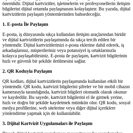
önemlidir. Dijital kartvizitler, işletmelerin ve profesyonellerin iletişim
bilgilerini dijital ortamda paylaşmasını kolaylaştırır. Bu yazıda, dijital
kartvizitlerin paylaşım yöntemlerinden bahsedeceğiz.
1. E-posta İle Paylaşım
E-posta, iş dünyasında sıkça kullanılan iletişim araçlarından biridir
ve dijital kartvizitlerin paylaşımında da sıkça tercih edilen bir
yöntemdir. Dijital kartvizitlerinizi e-posta eklerine dahil ederek, iş
arkadaşlarınız, müşterileriniz veya potansiyel iş ortaklarınızla
kolayca paylaşabilirsiniz. E-posta ile paylaşım, kartvizit bilgilerinin
hızlı ve güvenli bir şekilde iletilmesini sağlar.
2. QR Koduyla Paylaşım
QR kodları, dijital kartvizitlerin paylaşımında kullanılan etkili bir
yöntemdir. QR kodu, kartvizit bilgilerini şifreler ve bir mobil cihazın
kamerasıyla tarandığında, kartvizit bilgileri otomatik olarak okunur
ve kaydedilir. Bu sayede, kartvizit bilgilerini el ile girmek yerine,
hızlı ve doğru bir şekilde kaydetmek mümkün olur. QR kodu, sosyal
medya profillerine, web sitelerine veya diğer dijital içeriklere
yönlendirme yapmak için de kullanılabilir.
3. Dijital Kartvizit Uygulamaları ile Paylaşım