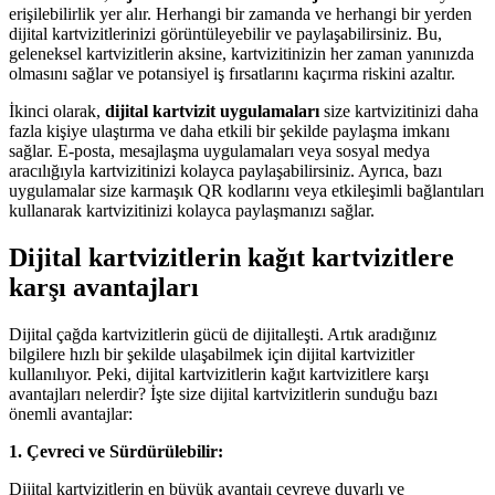
erişilebilirlik yer alır. Herhangi bir zamanda ve herhangi bir yerden
dijital kartvizitlerinizi görüntüleyebilir ve paylaşabilirsiniz. Bu,
geleneksel kartvizitlerin aksine, kartvizitinizin her zaman yanınızda
olmasını sağlar ve potansiyel iş fırsatlarını kaçırma riskini azaltır.
İkinci olarak,
dijital kartvizit uygulamaları
size kartvizitinizi daha
fazla kişiye ulaştırma ve daha etkili bir şekilde paylaşma imkanı
sağlar. E-posta, mesajlaşma uygulamaları veya sosyal medya
aracılığıyla kartvizitinizi kolayca paylaşabilirsiniz. Ayrıca, bazı
uygulamalar size karmaşık QR kodlarını veya etkileşimli bağlantıları
kullanarak kartvizitinizi kolayca paylaşmanızı sağlar.
Dijital kartvizitlerin kağıt kartvizitlere
karşı avantajları
Dijital çağda kartvizitlerin gücü de dijitalleşti. Artık aradığınız
bilgilere hızlı bir şekilde ulaşabilmek için dijital kartvizitler
kullanılıyor. Peki, dijital kartvizitlerin kağıt kartvizitlere karşı
avantajları nelerdir? İşte size dijital kartvizitlerin sunduğu bazı
önemli avantajlar:
1. Çevreci ve Sürdürülebilir:
Dijital kartvizitlerin en büyük avantajı çevreye duyarlı ve