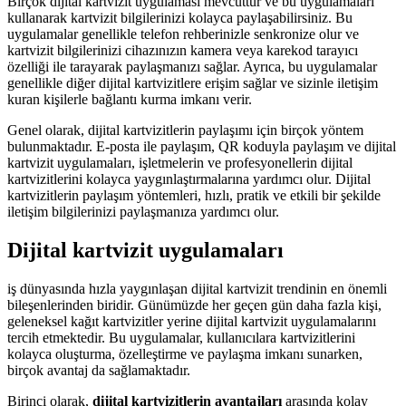
Birçok dijital kartvizit uygulaması mevcuttur ve bu uygulamaları
kullanarak kartvizit bilgilerinizi kolayca paylaşabilirsiniz. Bu
uygulamalar genellikle telefon rehberinizle senkronize olur ve
kartvizit bilgilerinizi cihazınızın kamera veya karekod tarayıcı
özelliği ile tarayarak paylaşmanızı sağlar. Ayrıca, bu uygulamalar
genellikle diğer dijital kartvizitlere erişim sağlar ve sizinle iletişim
kuran kişilerle bağlantı kurma imkanı verir.
Genel olarak, dijital kartvizitlerin paylaşımı için birçok yöntem
bulunmaktadır. E-posta ile paylaşım, QR koduyla paylaşım ve dijital
kartvizit uygulamaları, işletmelerin ve profesyonellerin dijital
kartvizitlerini kolayca yaygınlaştırmalarına yardımcı olur. Dijital
kartvizitlerin paylaşım yöntemleri, hızlı, pratik ve etkili bir şekilde
iletişim bilgilerinizi paylaşmanıza yardımcı olur.
Dijital kartvizit uygulamaları
iş dünyasında hızla yaygınlaşan dijital kartvizit trendinin en önemli
bileşenlerinden biridir. Günümüzde her geçen gün daha fazla kişi,
geleneksel kağıt kartvizitler yerine dijital kartvizit uygulamalarını
tercih etmektedir. Bu uygulamalar, kullanıcılara kartvizitlerini
kolayca oluşturma, özelleştirme ve paylaşma imkanı sunarken,
birçok avantaj da sağlamaktadır.
Birinci olarak,
dijital kartvizitlerin avantajları
arasında kolay