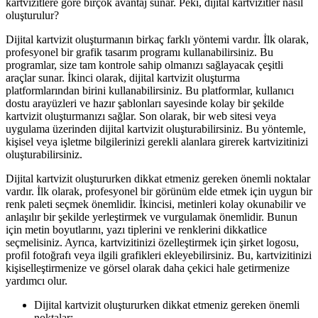
kartvizitlere göre birçok avantaj sunar. Peki, dijital kartvizitler nasıl
oluşturulur?
Dijital kartvizit oluşturmanın birkaç farklı yöntemi vardır. İlk olarak,
profesyonel bir grafik tasarım programı kullanabilirsiniz. Bu
programlar, size tam kontrole sahip olmanızı sağlayacak çeşitli
araçlar sunar. İkinci olarak, dijital kartvizit oluşturma
platformlarından birini kullanabilirsiniz. Bu platformlar, kullanıcı
dostu arayüzleri ve hazır şablonları sayesinde kolay bir şekilde
kartvizit oluşturmanızı sağlar. Son olarak, bir web sitesi veya
uygulama üzerinden dijital kartvizit oluşturabilirsiniz. Bu yöntemle,
kişisel veya işletme bilgilerinizi gerekli alanlara girerek kartvizitinizi
oluşturabilirsiniz.
Dijital kartvizit oluştururken dikkat etmeniz gereken önemli noktalar
vardır. İlk olarak, profesyonel bir görünüm elde etmek için uygun bir
renk paleti seçmek önemlidir. İkincisi, metinleri kolay okunabilir ve
anlaşılır bir şekilde yerleştirmek ve vurgulamak önemlidir. Bunun
için metin boyutlarını, yazı tiplerini ve renklerini dikkatlice
seçmelisiniz. Ayrıca, kartvizitinizi özelleştirmek için şirket logosu,
profil fotoğrafı veya ilgili grafikleri ekleyebilirsiniz. Bu, kartvizitinizi
kişiselleştirmenize ve görsel olarak daha çekici hale getirmenize
yardımcı olur.
Dijital kartvizit oluştururken dikkat etmeniz gereken önemli
noktalar: