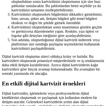
oluşturduktan sonra kartvizitinizi oluşturmanız için size bazı
şablonlar sunulacaktır. Bu şablonlardan birini seçebilir ya da
kartvizitinizi tamamen özelleştirebilirsiniz.
Kartvizitinizi oluştururken bilgilerinizi dikkatlice girmelisiniz.
İsim, unvan, şirket adı, iletişim bilgileri gibi temel bilgileri
eksiksiz ve doğru bir şekilde girmek önemlidir.
Kartvizitinizi oluşturduktan sonra tasarımınızı gözden geçirin
ve gerekiyorsa düzenlemeler yapın. Renkler, yazı tipleri ve
logolar gibi detayları isteğinize göre ayarlayabilirsiniz.
Son adımda, oluşturduğunuz dijital kartviziti indirerek veya
platformun size sunduğu paylaşma seçeneklerini kullanarak
kartvizitinizi paylaşabilirsiniz.
Dijital kartvizit oluşturma süreci oldukça kolay ve hızlıdır. Bu
kartvizitleri oluşturarak potansiyel müşterilerinizle ve iş ortaklarınızla
daha etkili iletişim kurabilirsiniz. Ayrıca dijital kartvizitlerin kağıt
kartvizitlere göre birçok avantajı bulunmaktadır. Bu avantajları bir
sonraki yazımızda ele alacağız.
En etkili dijital kartvizit örnekleri
Dijital kartvizitler, işletmelerin veya profesyonellerin dijital
kimliklerini oluşturmak ve paylaşmak için kullanılan modern bir
iletişim aracıdır. Geleneksel kartvizitlerin yerini alan dijital