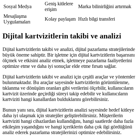
Geniş kitlelere
Sosyal Medya
Marka bilinirliğini artırmak
erişim
Mesajlaşma
Kolay paylaşım
Hızlı bilgi transferi
Uygulamaları
Dijital kartvizitlerin takibi ve analizi
Dijital kartvizitlerin takibi ve analizi, dijital pazarlama stratejilerinde
büyük öneme sahiptir. Bir işletme için dijital kartvizitlerin başarısını
ölçmek ve etkisini analiz etmek, işletmeye pazarlama faaliyetlerini
optimize etme ve daha iyi sonuçlar elde etme fırsatı sağlar.
Dijital kartvizitlerin takibi ve analizi için çeşitli araçlar ve yöntemler
bulunmaktadır. Bu araçlar sayesinde kartvizitlerin görüntülenme,
tıklanma ve dönüşüm oranları gibi verilerini ölçebilir, kullanıcıların
kartvizit üzerinde geçirdiği süreyi takip edebilir ve kullanıcıların
kartviziti hangi kanallardan bulduklarını görebilirsiniz.
Bunun yanı sıra, dijital kartvizitlerin analizi sayesinde hedef kitleye
daha iyi ulaşmak için stratejiler geliştirebilirsiniz. Müşterilerin
kartviziti hangi cihazlardan kullandığını, hangi saatlerde daha fazla
etkileşim yaşandığını ve hangi içeriklerin daha çok ilgi gördüğünü
analiz ederek pazarlama stratejilerinizi optimize edebilirsiniz.