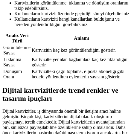
Kartvizitlerin görüntülenme, tıklanma ve dönüşüm oranlarını
takip edebilirsiniz.
Kullanıcıların kartvizit üzerinde geçirdiği süreyi ölçebilirsiniz.
Kullanıcıların kartviziti hangi kanallardan bulduğunu ve
nereden yönlendirildiğini görebilirsiniz.
Analiz Veri
Anlamı
Türü
Görüntülenme
Kartvizitin kaç kez görüntülendiğini gösterir.
Sayısı
Tıklanma
Kartvizitte yer alan bağlantılara kaç kez tıklandığını
Sayısı
gösterir.
Dönüşüm
Kartvizitteki çağrı toplama, e-posta aboneliği gibi
Oranı
hedefe yönlendiren eylemlerin sayısını gösterir.
Dijital kartvizitlerde trend renkler ve
tasarım ipuçları
Dijital kartvizitler, iş dünyasında önemli bir iletişim aracı haline
gelmiştir. Birçok kişi, kartvizitlerini dijital olarak oluşturup
paylaşmayı tercih etmektedir. Dijital kartvizitlerin avantajlarından
biri, sınırsızca paylaşılabilme özelliklerine sahip olmalarıdır. Daha
önce kartvizitlerin bastırılıp dağıtılması gerekiyordu ancak artık bir