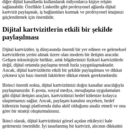
diğer dijital kanallarda kullanılarak milyonlarca kişiye erişim
sağlanabilir. Özellikle LinkedIn gibi profesyonel ağlarda dijital
kartvizit paylaşmak, iş bağlantıları kurmak ve profesyonel imajınızı
güçlendirmek için önemlidir.
Dijital kartvizitlerin etkili bir şekilde
paylaşılması
Dijital kartvizitler, iş dünyasında önemli bir yer edinen ve geleneksel
kartvizitlerin yerini almak üzere olan modern bir iletişim aracıdır.
Gelişen teknolojiyle birlikte, artık bilgilerimizi fiziksel kartvizitlerle
değil, dijital ortamda paylaşma trendi hızla yaygınlaşmaktadır.
Ancak, dijital kartvizitlerin etkili bir şekilde paylaşılması ve dikkat
çekmesi için bazı önemli faktörlere dikkat etmek gerekmektedir.
Birinci önemli nokta, dijital kartvizitinizi doğru kanallar aracılığıyla
paylaşmanızdır. E-posta, sosyal medya, mesajlaşma uygulamaları
gibi dijital iletişim araçları, kartvizitinizi hedef kitlenize kolayca
ulaştırmanızı sağlar. Ancak, paylaşım kanalını seçerken, hedef
kitlenizin hangi platformda daha aktif olduğunu analiz etmeli ve ona
göre bir strateji oluşturmalısınız.
İkinci olarak, dijital kartvizitinizi görsel açıdan etkileyici hale
getirmeniz önemlidir. İyi tasarlanmış bir kartvizit, alıcının dikkatini