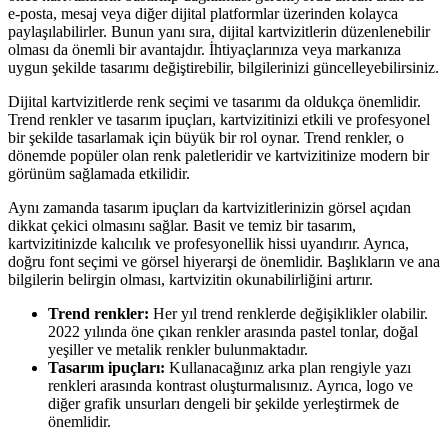
e-posta, mesaj veya diğer dijital platformlar üzerinden kolayca
paylaşılabilirler. Bunun yanı sıra, dijital kartvizitlerin düzenlenebilir
olması da önemli bir avantajdır. İhtiyaçlarınıza veya markanıza
uygun şekilde tasarımı değiştirebilir, bilgilerinizi güncelleyebilirsiniz.
Dijital kartvizitlerde renk seçimi ve tasarımı da oldukça önemlidir.
Trend renkler ve tasarım ipuçları, kartvizitinizi etkili ve profesyonel
bir şekilde tasarlamak için büyük bir rol oynar. Trend renkler, o
dönemde popüler olan renk paletleridir ve kartvizitinize modern bir
görünüm sağlamada etkilidir.
Aynı zamanda tasarım ipuçları da kartvizitlerinizin görsel açıdan
dikkat çekici olmasını sağlar. Basit ve temiz bir tasarım,
kartvizitinizde kalıcılık ve profesyonellik hissi uyandırır. Ayrıca,
doğru font seçimi ve görsel hiyerarşi de önemlidir. Başlıkların ve ana
bilgilerin belirgin olması, kartvizitin okunabilirliğini artırır.
Trend renkler:
Her yıl trend renklerde değişiklikler olabilir.
2022 yılında öne çıkan renkler arasında pastel tonlar, doğal
yeşiller ve metalik renkler bulunmaktadır.
Tasarım ipuçları:
Kullanacağınız arka plan rengiyle yazı
renkleri arasında kontrast oluşturmalısınız. Ayrıca, logo ve
diğer grafik unsurları dengeli bir şekilde yerleştirmek de
önemlidir.