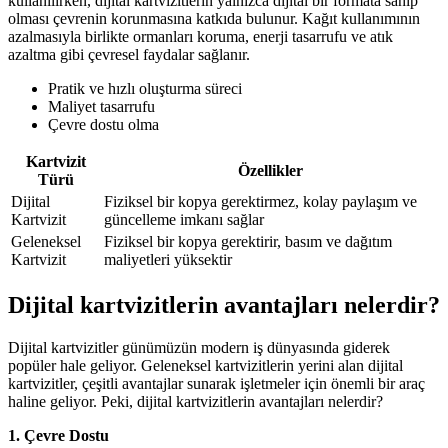
kullanılırken, dijital kartvizitlerin yalnızca dijital bir formata sahip
olması çevrenin korunmasına katkıda bulunur. Kağıt kullanımının
azalmasıyla birlikte ormanları koruma, enerji tasarrufu ve atık
azaltma gibi çevresel faydalar sağlanır.
Pratik ve hızlı oluşturma süreci
Maliyet tasarrufu
Çevre dostu olma
Kartvizit
Özellikler
Türü
Dijital
Fiziksel bir kopya gerektirmez, kolay paylaşım ve
Kartvizit
güncelleme imkanı sağlar
Geleneksel
Fiziksel bir kopya gerektirir, basım ve dağıtım
Kartvizit
maliyetleri yüksektir
Dijital kartvizitlerin avantajları nelerdir?
Dijital kartvizitler günümüzün modern iş dünyasında giderek
popüler hale geliyor. Geleneksel kartvizitlerin yerini alan dijital
kartvizitler, çeşitli avantajlar sunarak işletmeler için önemli bir araç
haline geliyor. Peki, dijital kartvizitlerin avantajları nelerdir?
1. Çevre Dostu