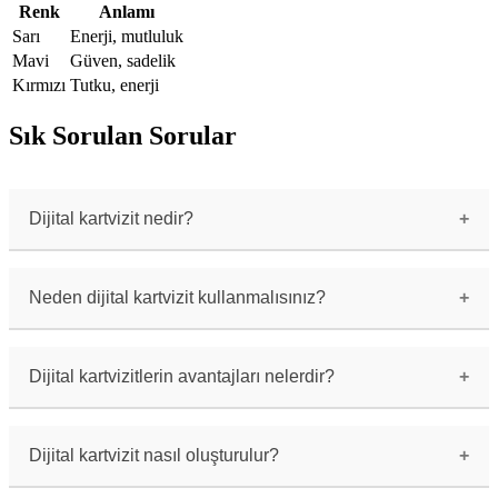
Renk
Anlamı
Sarı
Enerji, mutluluk
Mavi
Güven, sadelik
Kırmızı
Tutku, enerji
Sık Sorulan Sorular
Dijital kartvizit nedir?
Dijital kartvizit, geleneksel fiziksel
kartvizitlerin dijital formudur. İş ve iletişim
bilgilerinizi içeren bir dijital dosyadır.
Neden dijital kartvizit kullanmalısınız?
Dijital kartvizit kullanmanın birçok avantajı
vardır. Hem çevre dostu bir seçenek olduğu için
doğaya olan etkisi düşer hem de kartvizitlerinizi
Dijital kartvizitlerin avantajları nelerdir?
her zaman yanınızda taşımanız gerekmez.
Dijital kartvizitlerin birçok avantajı vardır.
Bunlar arasında hızlı paylaşım, kolay güncelleme,
çevre dostu olma, geniş depolama kapasitesi gibi
Dijital kartvizit nasıl oluşturulur?
özellikler bulunmaktadır.
Dijital kartvizit oluşturmak için birçok farklı