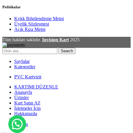
Politikalar
Kvkk Bilgilendirme Metni
Üyelik Sözleşmesi
Açık Rıza Metni
Tüm hakları saklıdır.
Invision Kart
2025
Search
Sayfalar
Kategoriler
PVC Kartvizit
KARTIMI DÜZENLE
Anasayfa
Ürünler
Kart Satın Al!
İşletmeler İçin
Hakkımızda
Blog
İletişim