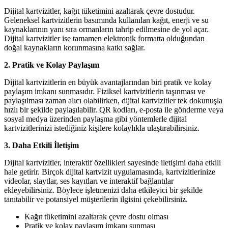
Dijital kartvizitler, kağıt tüketimini azaltarak çevre dostudur.
Geleneksel kartvizitlerin basımında kullanılan kağıt, enerji ve su
kaynaklarının yanı sıra ormanların tahrip edilmesine de yol açar.
Dijital kartvizitler ise tamamen elektronik formatta olduğundan
doğal kaynakların korunmasına katkı sağlar.
2. Pratik ve Kolay Paylaşım
Dijital kartvizitlerin en büyük avantajlarından biri pratik ve kolay
paylaşım imkanı sunmasıdır. Fiziksel kartvizitlerin taşınması ve
paylaşılması zaman alıcı olabilirken, dijital kartvizitler tek dokunuşla
hızlı bir şekilde paylaşılabilir. QR kodları, e-posta ile gönderme veya
sosyal medya üzerinden paylaşma gibi yöntemlerle dijital
kartvizitlerinizi istediğiniz kişilere kolaylıkla ulaştırabilirsiniz.
3. Daha Etkili İletişim
Dijital kartvizitler, interaktif özellikleri sayesinde iletişimi daha etkili
hale getirir. Birçok dijital kartvizit uygulamasında, kartvizitlerinize
videolar, slaytlar, ses kayıtları ve interaktif bağlantılar
ekleyebilirsiniz. Böylece işletmenizi daha etkileyici bir şekilde
tanıtabilir ve potansiyel müşterilerin ilgisini çekebilirsiniz.
Kağıt tüketimini azaltarak çevre dostu olması
Pratik ve kolay paylaşım imkanı sunması