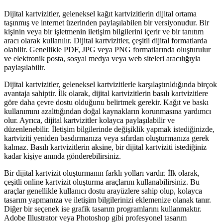
Dijital kartvizitler, geleneksel kağıt kartvizitlerin dijital ortama
taşınmış ve internet üzerinden paylaşılabilen bir versiyonudur. Bir
kişinin veya bir işletmenin iletişim bilgilerini içerir ve bir tanıtım
aracı olarak kullanılır. Dijital kartvizitler, çeşitli dijital formatlarda
olabilir. Genellikle PDF, JPG veya PNG formatlarında oluşturulur
ve elektronik posta, sosyal medya veya web siteleri aracılığıyla
paylaşılabilir.
Dijital kartvizitler, geleneksel kartvizitlerle karşılaştırıldığında birçok
avantaja sahiptir. İlk olarak, dijital kartvizitlerin basılı kartvizitlere
göre daha çevre dostu olduğunu belirtmek gerekir. Kağıt ve baskı
kullanımını azalttığından doğal kaynakların korunmasına yardımcı
olur. Ayrıca, dijital kartvizitler kolayca paylaşılabilir ve
düzenlenebilir. İletişim bilgilerinde değişiklik yapmak istediğinizde,
kartviziti yeniden basdırmanıza veya sıfırdan oluşturmanıza gerek
kalmaz. Basılı kartvizitlerin aksine, bir dijital kartviziti istediğiniz
kadar kişiye anında gönderebilirsiniz.
Bir dijital kartvizit oluşturmanın farklı yolları vardır. İlk olarak,
çeşitli online kartvizit oluşturma araçlarını kullanabilirsiniz. Bu
araçlar genellikle kullanıcı dostu arayüzlere sahip olup, kolayca
tasarım yapmanıza ve iletişim bilgilerinizi eklemenize olanak tanır.
Diğer bir seçenek ise grafik tasarım programlarını kullanmaktır.
Adobe Illustrator veya Photoshop gibi profesyonel tasarım