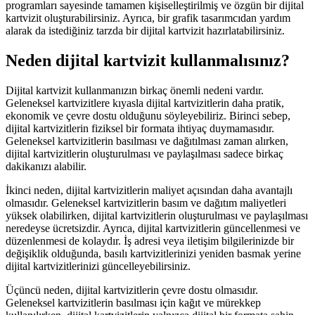
programları sayesinde tamamen kişiselleştirilmiş ve özgün bir dijital
kartvizit oluşturabilirsiniz. Ayrıca, bir grafik tasarımcıdan yardım
alarak da istediğiniz tarzda bir dijital kartvizit hazırlatabilirsiniz.
Neden dijital kartvizit kullanmalısınız?
Dijital kartvizit kullanmanızın birkaç önemli nedeni vardır.
Geleneksel kartvizitlere kıyasla dijital kartvizitlerin daha pratik,
ekonomik ve çevre dostu olduğunu söyleyebiliriz. Birinci sebep,
dijital kartvizitlerin fiziksel bir formata ihtiyaç duymamasıdır.
Geleneksel kartvizitlerin basılması ve dağıtılması zaman alırken,
dijital kartvizitlerin oluşturulması ve paylaşılması sadece birkaç
dakikanızı alabilir.
İkinci neden, dijital kartvizitlerin maliyet açısından daha avantajlı
olmasıdır. Geleneksel kartvizitlerin basım ve dağıtım maliyetleri
yüksek olabilirken, dijital kartvizitlerin oluşturulması ve paylaşılması
neredeyse ücretsizdir. Ayrıca, dijital kartvizitlerin güncellenmesi ve
düzenlenmesi de kolaydır. İş adresi veya iletişim bilgilerinizde bir
değişiklik olduğunda, basılı kartvizitlerinizi yeniden basmak yerine
dijital kartvizitlerinizi güncelleyebilirsiniz.
Üçüncü neden, dijital kartvizitlerin çevre dostu olmasıdır.
Geleneksel kartvizitlerin basılması için kağıt ve mürekkep