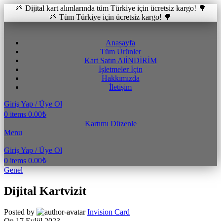
🌱 Dijital kart alımlarında tüm Türkiye için ücretsiz kargo! 🌳
🌱 Tüm Türkiye için ücretsiz kargo! 🌳
Anasayfa
Tüm Ürünler
Kart Satın Al
İNDİRİM
İşletmeler İçin
Hakkımızda
İletişim
Giriş Yap / Üye Ol
0
items
0.00
₺
Kartımı Düzenle
Menu
Giriş Yap / Üye Ol
0
items
0.00
₺
Genel
Dijital Kartvizit
Posted by
Invision Card
On 17 Eylül 2023