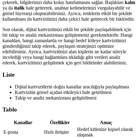
çekerek, bilgilerinizi daha kolay hatırlamasını sağlar. Başlıkları
kalın
ya da
italik
hale getirerek, anahtar kelimelerinizi vurgulayabilir ve
görsel hiyerarşi oluşturabilirsiniz. Ayrıca, renklerin etkili bir şekilde
kullanılması da kartvizitinizi daha çekici hale getirecek bir faktördür.
Son olarak, dijital kartvizitinizi etkili bir şekilde paylaşabilmek için
bir takip ve analiz mekanizması geliştirmeniz gerekmektedir. Hangi
kanaldan, hangi zamanlarda ve hangi hedef kitleye kartvizitinizi
gönderdiğinizi takip ederek, paylaşım stratejinizi optimize
edebilirsiniz. Ayrıca, kartvizitinizi alan kişilerin ne kadar süreyle
incelediği veya hangi bağlantılara tıkladığı gibi verileri analiz
ederek, kartvizitinizi geliştirmek için geri bildirimler alabilirsiniz.
Liste
Dijital kartvizitlerin doğru kanallar aracılığıyla paylaşılması
Kartvizitin görsel açıdan etkileyici hale getirilmesi
Takip ve analiz mekanizması geliştirilmesi
Tablo
Kanallar
Özellikler
Amaç
Hedef kitlenize kişisel olarak
E-posta
Hızlı iletişim
ulaşmak