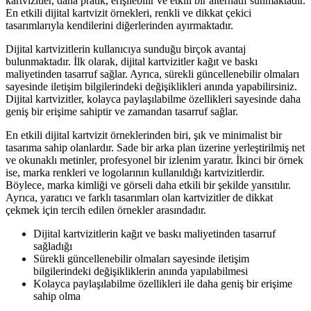
kartvizitler, daha pratik, erişilebilir ve etkili bir alternatif sunmaktadır.
En etkili dijital kartvizit örnekleri, renkli ve dikkat çekici
tasarımlarıyla kendilerini diğerlerinden ayırmaktadır.
Dijital kartvizitlerin kullanıcıya sunduğu birçok avantaj
bulunmaktadır. İlk olarak, dijital kartvizitler kağıt ve baskı
maliyetinden tasarruf sağlar. Ayrıca, sürekli güncellenebilir olmaları
sayesinde iletişim bilgilerindeki değişiklikleri anında yapabilirsiniz.
Dijital kartvizitler, kolayca paylaşılabilme özellikleri sayesinde daha
geniş bir erişime sahiptir ve zamandan tasarruf sağlar.
En etkili dijital kartvizit örneklerinden biri, şık ve minimalist bir
tasarıma sahip olanlardır. Sade bir arka plan üzerine yerleştirilmiş net
ve okunaklı metinler, profesyonel bir izlenim yaratır. İkinci bir örnek
ise, marka renkleri ve logolarının kullanıldığı kartvizitlerdir.
Böylece, marka kimliği ve görseli daha etkili bir şekilde yansıtılır.
Ayrıca, yaratıcı ve farklı tasarımları olan kartvizitler de dikkat
çekmek için tercih edilen örnekler arasındadır.
Dijital kartvizitlerin kağıt ve baskı maliyetinden tasarruf
sağladığı
Sürekli güncellenebilir olmaları sayesinde iletişim
bilgilerindeki değişikliklerin anında yapılabilmesi
Kolayca paylaşılabilme özellikleri ile daha geniş bir erişime
sahip olma