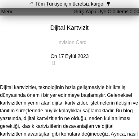
🌱 Tüm Türkiye için ücretsiz kargo! 🌳
Menu
Giriş Yap / Üye Ol
0
items
0.0
GENEL
Dijital Kartvizit
Invision Card
On 17 Eylül 2023
0
Dijital kartvizitler, teknolojinin hızla gelişmesiyle birlikte iş
dünyasında önemli bir yer edinmeye başlamıştır. Geleneksel
kartvizitlerin yerini alan dijital kartvizitler, işletmelerin iletişim ve
tanıtım süreçlerinde büyük kolaylıklar sağlamaktadır. Bu blog
yazısında, dijital kartvizitlerin ne olduğu, neden kullanılması
gerektiği, klasik kartvizitlerin dezavantajları ve dijital
kartvizitlerin avantajları gibi konulara değineceğiz. Ayrıca, nasıl