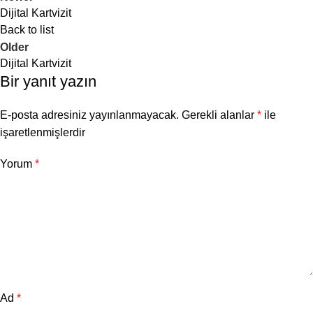
dijital kartvizitlerin kullanılması
Dijital Kartvizit
beklenmektedir.
Back to list
Older
Dijital Kartvizit
Bir yanıt yazın
E-posta adresiniz yayınlanmayacak.
Gerekli alanlar
*
ile
işaretlenmişlerdir
Yorum
*
Ad
*