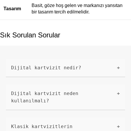
Basit, göze hoş gelen ve markanızı yansıtan
Tasarım
bir tasarım tercih edilmelidir.
Sık Sorulan Sorular
Dijital kartvizit nedir?
Dijital kartvizit, geleneksel kağıt
kartvizitlerin dijital ortama
Dijital kartvizit neden
taşınmış halidir. İçerisinde kişisel
kullanılmalı?
bilgilerin, iletişim bilgilerinin ve
firma logosunun bulunduğu bir dijital
Dijital kartvizitler, kağıt
dosyadır.
kartvizitlere göre daha pratik,
Klasik kartvizitlerin
ekonomik ve çevre dostudur. Tek bir