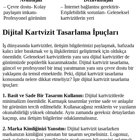
– Çevre dostu- Kolay
– İnternet bağlantısı gerektirir-
paylaşım imkanı-
Erişilebilirlik sorunları- Geleneksel
Profesyonel görünüm
kartvizitlerin yeri
Dijital Kartvizit Tasarlama İpuçları
İş dünyasında kartvizitler, iletişim bilgilerimizi paylaşmak, hafızada
kalıcı izler bırakmak ve iş ilişkilerimizi geliştirmek için oldukça
önemlidir. Geleneksel kartvizitlerin yanı sıra dijital kartvizitler de
günümüzde popülerlik kazanmaktadır. Dijital kartvizit tasarlama,
güncel ve profesyonel bir imaj yaratmanın yanı sıra çevre dostu bir
yaklaşımı da temsil etmektedir. Peki, dijital kartvizit tasarlama
konusunda nelere dikkat etmeliyiz? İşte dijital kartvizit tasarlama
ipuçları:
1. Basit ve Sade Bir Tasarım Kullanın:
Dijital kartvizitlerde
minimalizm önemlidir. Karmaşık tasarımlar yerine sade ve anlaşılır
bir görünüm tercih edilmelidir. Kullanacağınız renklerin ve yazıların
okunabilirliği yüksek olmalıdır. Aynı zamanda gereksiz detaylardan
kaçınıp, ana iletişim bilgilerine odaklanmalısınız.
2. Marka Kimliğinizi Yansıtın:
Dijital kartvizit tasarlarken
markanızın kimliğini yansıtan bir tasarım seçmelisiniz. Logonuz,
renk paletiniz ve font tercihleriniz markanızın hikayesini anlatmalı