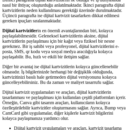
nasıl bir ihtiyaç oluşturduğu anlatılmaktadır. İkinci paragrafta dijital
kartvizitlerin neden kullanılması gerektiği üzerinde durulmaktadır.
Üçüncü paragrafta ise dijital kartvizit tasarlarken dikkat edilmesi
gereken ipuçları sıralanmaktadır.
Dijital kartvizitler
in en önemli avantajlarından biri, kolayca
paylaşılabilmesidir. Geleneksel kartvizitlerin aksine, dijital
kartvizitlerin paylaşılması için bir kağıt veya fiziksel bir nesne
gerekmez. Bir iş sahibi veya profesyonel, dijital kartvizitlerini e-
posta, SMS, qr kodu veya sosyal medya aracılığıyla kolayca
paylaşabilir. Bu, hızlı ve etkili bir iletişim sağlar.
Diğer bir avantaj ise dijital kartvizitlerin kolayca güncellenebilir
olmasıdır. İş bilgilerinizde herhangi bir değişiklik olduğunda,
kartvizitinizi basılı hale getirmeden dijital versiyonunu kolayca
güncelleyebilirsiniz. Bu da zaman ve maliyet tasarrufu sağlar.
Dijital kartvizit uygulamaları ve araçları, dijital kartvizitlerin
tasarlanması ve paylaşılması için kullanılan çeşitli platformları içerir.
Örneğin, Canva gibi tasarım araçları, kullanıcıların kolayca
özelleştirilebilir kartvizitler oluşturmasını sağlar. Ayrıca, Bump veya
CamCard gibi uygulamalar, diğer kişilerle kartvizit bilgilerini
kolayca paylaşmanıza yardımcı olur.
Dijital kartvizit uygulamaları ve araçları, kartvizit tasarlama