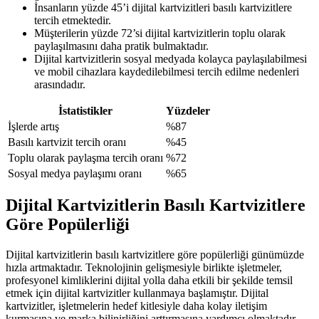
İnsanların yüzde 45’i dijital kartvizitleri basılı kartvizitlere
tercih etmektedir.
Müşterilerin yüzde 72’si dijital kartvizitlerin toplu olarak
paylaşılmasını daha pratik bulmaktadır.
Dijital kartvizitlerin sosyal medyada kolayca paylaşılabilmesi
ve mobil cihazlara kaydedilebilmesi tercih edilme nedenleri
arasındadır.
İstatistikler
Yüzdeler
İşlerde artış
%87
Basılı kartvizit tercih oranı
%45
Toplu olarak paylaşma tercih oranı
%72
Sosyal medya paylaşımı oranı
%65
Dijital Kartvizitlerin Basılı Kartvizitlere
Göre Popülerliği
Dijital kartvizitlerin basılı kartvizitlere göre popülerliği günümüzde
hızla artmaktadır. Teknolojinin gelişmesiyle birlikte işletmeler,
profesyonel kimliklerini dijital yolla daha etkili bir şekilde temsil
etmek için dijital kartvizitler kullanmaya başlamıştır. Dijital
kartvizitler, işletmelerin hedef kitlesiyle daha kolay iletişim
kurmasına ve marka bilinirliğini arttırmasına yardımcı olmaktadır.