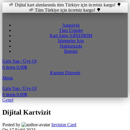
🌱 Dijital kart alımlarında tüm Türkiye için ücretsiz kargo! 🌳
🌱 Tüm Türkiye için ücretsiz kargo! 🌳
Anasayfa
Tüm Ürünler
Kart Satın Al
İNDİRİM
İşletmeler İçin
Hakkımızda
İletişim
Giriş Yap / Üye Ol
0
items
0.00
₺
Kartımı Düzenle
Menu
Giriş Yap / Üye Ol
0
items
0.00
₺
Genel
Dijital Kartvizit
Posted by
Invision Card
On 17 Eylül 2023