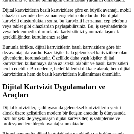
Dijital kartvizitlerin basılı kartvizitlere göre en büyük avantajı, mobil
cihazlar üzerinden her zaman erişilebilir olmalarıdır. Bir dijital
kartviziti oluşturduktan sonra, bu kartviziti her zaman cep telefonu
veya tablet gibi cihazlardan paylaşabilirsiniz. Bu, iş seyahatlerinde
veya beklenmedik durumlarda kartvizitinizi yanınızda taşımak
gerekliliğinden kurtulmanızı sağlar.
Bununla birlikte, dijital kartvizitlerin basılı kartvizitlere göre bir
dezavantajı da vardır. Bazı kişiler hala geleneksel kartvizitlere olan
güvenlerini korumaktadır. Özellikle daha yaşlı kişiler, dijital
kartvizitleri kullanmaya daha az istekli olabilir ve basılı kartvizitleri
tercih edebilir. Bu nedenle, hedef kitlenizi dikkate alarak, hem dijital
kartvizitlerin hem de basılı kartvizitlerin kullanılması önemlidir.
Dijital Kartvizit Uygulamaları ve
Araçları
Dijital kartvizitler, iş dünyasında geleneksel kartvizitlerin yerini
almak üzere geliştirilen modern bir iletişim aracıdır. İş dünyasında
hızlı bir şekilde yaygınlaşan dijital kartvizitler, iş sahiplerine ve
profesyonellere birçok avantaj sunmaktadır.
Birinci paragrafta dijital kartvizitlerin ne olduğu ve iş dünyasında