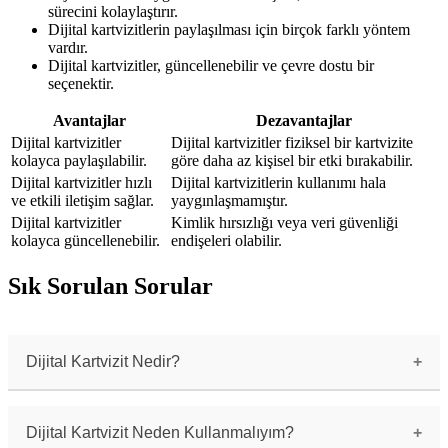
sürecini kolaylaştırır.
Dijital kartvizitlerin paylaşılması için birçok farklı yöntem
vardır.
Dijital kartvizitler, güncellenebilir ve çevre dostu bir
seçenektir.
Avantajlar
Dezavantajlar
Dijital kartvizitler
Dijital kartvizitler fiziksel bir kartvizite
kolayca paylaşılabilir.
göre daha az kişisel bir etki bırakabilir.
Dijital kartvizitler hızlı
Dijital kartvizitlerin kullanımı hala
ve etkili iletişim sağlar.
yaygınlaşmamıştır.
Dijital kartvizitler
Kimlik hırsızlığı veya veri güvenliği
kolayca güncellenebilir.
endişeleri olabilir.
Sık Sorulan Sorular
Dijital Kartvizit Nedir?
Dijital kartvizit, kişisel veya iş iletişim
bilgilerini dijital formatta saklamak ve
paylaşmak için kullanılan bir elektronik
Dijital Kartvizit Neden Kullanmalıyım?
dokümandır.