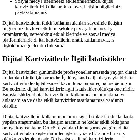
Sosyal medya üzerindeki etkileşimlerinizde, dijital
kartvizitlerinizi kullanarak kolayca iletişim bilgilerinizi
paylaşabilirsiniz.
Dijital kartvizitlerin farklı kullanım alanları sayesinde iletişim
bilgilerinizi hızlı ve etkili bir şekilde paylaşabilirsiniz. İş
ortamlarında, networking etkinliklerinde ve sosyal medya
platformlarında dijital kartvizitlerin pratik kullanımıyla, iş
ilişkilerinizi güçlendirebilirsiniz.
Dijital Kartvizitlerle İlgili İstatistikler
Dijital kartvizitler, günümüzde profesyoneller arasında yaygın olarak
kullanılan bir iletişim aracıdır. İş dünyasında dijitalleşmeyle birlikte
kartvizitlerin de dijitalleşmesi kaçınılmaz bir süreç haline gelmiştir.
Bu nedenle, dijital kartvizitlerle ilgili istatistikler oldukça önemlidir.
Bu istatistikler, dijital kartvizitlerin kullanım alanlarını daha iyi
anlamamıza ve daha etkili kartvizitler tasarlamamıza yardımcı
olabilir.
Dijital kartvizitlerin kullanımının artmasıyla birlikte farklı alanlarda
yapılan araştırmalar, bu iletişim aracının ne kadar etkili olduğunu
ortaya koymaktadır. Örneğin, yapılan bir araştırmaya göre, dijital
kartvizitleri alan kişile rindirilen işlerin yüzde 87’sinde bir artış
olduğu gözlemlenmiştir. Bu istatistik, dijital kartvizitlerin