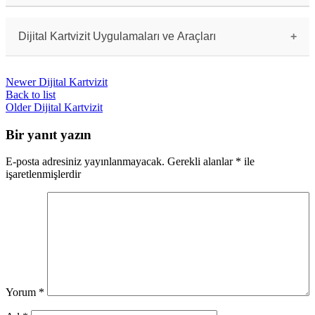
Dijital kartvizitlerin popülaritesi gün geçtikçe
artmaktadır ve birçok kişi ve işletme, basılı
kartvizitlerin yerine dijital kartvizitleri
Dijital Kartvizit Uygulamaları ve Araçları
tercih etmektedir.
Dijital kartvizit oluşturmak için birçok farklı
uygulama ve araç bulunmaktadır. Örnek olarak,
Newer
Dijital Kartvizit
Bump, CamCard ve Haystack gibi uygulamalar tercih
edilebilir.
Back to list
Older
Dijital Kartvizit
Bir yanıt yazın
E-posta adresiniz yayınlanmayacak.
Gerekli alanlar
*
ile
işaretlenmişlerdir
Yorum
*