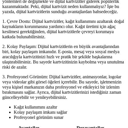
yöntemleri de değişmekte ve dijital kartvizitler giderek popülerlik
kazanmaktadır. Peki, dijital kartvizit neden kullanmalıyız? İşte bu
yazıda, dijital kartvizitlerin sunduğu avantajlardan bahsedeceğiz.
1. Çevre Dostu: Dijital kartvizitler, kağıt kullanımını azaltarak doğal
kaynakların korunmasına yardımcı olur. Kağıt üretimi için ağaç
kesilmesi gerektiğinden, dijital kartvizitlerle çevreyi korumaya
katkıda bulunabilirsiniz.
2. Kolay Paylaşım: Dijital kartvizitlerin en büyük avantajlarından
biri, kolay paylaşım imkanıdır. E-posta, mesaj veya sosyal medya
aracılığıyla kartvizitinizi hızlı ve pratik bir şekilde başkalarına
ulaştırabilirsiniz. Bu sayede kartvizitinizin kaybolma veya unutulma
riski de azalır.
3. Profesyonel Görünüm: Dijital kartvizitler, animasyonlar, logolar
veya videolar gibi görsel öğeleri içerebilir. Bu sayede, işletmenizin
veya kişisel markanızın daha profesyonel ve etkileyici bir izlenim
bırakmasını sağlar. Ayrıca, dijital kartvizitlerinizi istediğiniz zaman
güncelleyebilir ve yenileyebilirsiniz.
Kağıt kullanımını azaltır
Kolay paylaşım imkanı sağlar
Profesyonel görünüm sunar
Avantajlar
Dezavantajlar