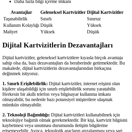
Daha fazla bilgi içerme imkanı
Avantajlar
Geleneksel Kartvizitler
Dijital Kartvizitler
Taşınabilirlik
Sınırlı
Sınırsız
Kullanım Kolaylığı
Düşük
Yüksek
Maliyet
Yüksek
Düşük
Dijital Kartvizitlerin Dezavantajları
Dijital kartvizitler, geleneksel kartvizitlere kıyasla birçok avantaja
sahip olsa da, bazı dezavantajları da beraberinde getirmektedir. Bu
makalede, dijital kartvizitlerin dezavantajlarından birkaçına
değinmek istiyoruz.
1. Sınırlı Erişilebilirlik:
Dijital kartvizitler, internet erişimi olan
kişilere ulaşabildiği için sınırlı erişilebilirlik sorunu yaratabilir.
Herkesin bir akıllı telefon veya bilgisayar kullanma imkanı
olmayabilir, bu nedenle bazı potansiyel müşterilere ulaşmak
mümkün olmayabilir.
2. Teknoloji Bağımlılığı:
Dijital kartvizitleri kullanabilmek için
teknolojiye bağımlı olmak gerekmektedir. Bir kişi, kartvizit bilgisini
kaybetmesi veya unutması durumunda iletişim bilgilerine
erişemeyebilir. Ayrıca, teknolojik araçların arızalanması veya şarj