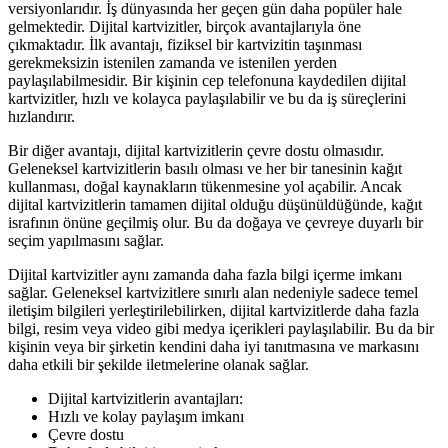
versiyonlarıdır. İş dünyasında her geçen gün daha popüler hale
gelmektedir. Dijital kartvizitler, birçok avantajlarıyla öne
çıkmaktadır. İlk avantajı, fiziksel bir kartvizitin taşınması
gerekmeksizin istenilen zamanda ve istenilen yerden
paylaşılabilmesidir. Bir kişinin cep telefonuna kaydedilen dijital
kartvizitler, hızlı ve kolayca paylaşılabilir ve bu da iş süreçlerini
hızlandırır.
Bir diğer avantajı, dijital kartvizitlerin çevre dostu olmasıdır.
Geleneksel kartvizitlerin basılı olması ve her bir tanesinin kağıt
kullanması, doğal kaynakların tükenmesine yol açabilir. Ancak
dijital kartvizitlerin tamamen dijital olduğu düşünüldüğünde, kağıt
israfının önüne geçilmiş olur. Bu da doğaya ve çevreye duyarlı bir
seçim yapılmasını sağlar.
Dijital kartvizitler aynı zamanda daha fazla bilgi içerme imkanı
sağlar. Geleneksel kartvizitlere sınırlı alan nedeniyle sadece temel
iletişim bilgileri yerleştirilebilirken, dijital kartvizitlerde daha fazla
bilgi, resim veya video gibi medya içerikleri paylaşılabilir. Bu da bir
kişinin veya bir şirketin kendini daha iyi tanıtmasına ve markasını
daha etkili bir şekilde iletmelerine olanak sağlar.
Dijital kartvizitlerin avantajları:
Hızlı ve kolay paylaşım imkanı
Çevre dostu