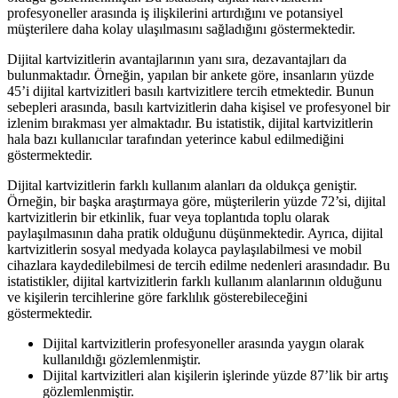
profesyoneller arasında iş ilişkilerini artırdığını ve potansiyel
müşterilere daha kolay ulaşılmasını sağladığını göstermektedir.
Dijital kartvizitlerin avantajlarının yanı sıra, dezavantajları da
bulunmaktadır. Örneğin, yapılan bir ankete göre, insanların yüzde
45’i dijital kartvizitleri basılı kartvizitlere tercih etmektedir. Bunun
sebepleri arasında, basılı kartvizitlerin daha kişisel ve profesyonel bir
izlenim bırakması yer almaktadır. Bu istatistik, dijital kartvizitlerin
hala bazı kullanıcılar tarafından yeterince kabul edilmediğini
göstermektedir.
Dijital kartvizitlerin farklı kullanım alanları da oldukça geniştir.
Örneğin, bir başka araştırmaya göre, müşterilerin yüzde 72’si, dijital
kartvizitlerin bir etkinlik, fuar veya toplantıda toplu olarak
paylaşılmasının daha pratik olduğunu düşünmektedir. Ayrıca, dijital
kartvizitlerin sosyal medyada kolayca paylaşılabilmesi ve mobil
cihazlara kaydedilebilmesi de tercih edilme nedenleri arasındadır. Bu
istatistikler, dijital kartvizitlerin farklı kullanım alanlarının olduğunu
ve kişilerin tercihlerine göre farklılık gösterebileceğini
göstermektedir.
Dijital kartvizitlerin profesyoneller arasında yaygın olarak
kullanıldığı gözlemlenmiştir.
Dijital kartvizitleri alan kişilerin işlerinde yüzde 87’lik bir artış
gözlemlenmiştir.