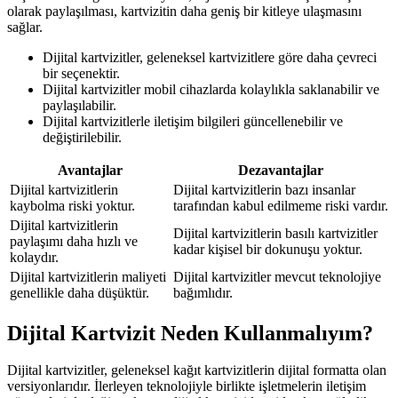
olarak paylaşılması, kartvizitin daha geniş bir kitleye ulaşmasını
sağlar.
Dijital kartvizitler, geleneksel kartvizitlere göre daha çevreci
bir seçenektir.
Dijital kartvizitler mobil cihazlarda kolaylıkla saklanabilir ve
paylaşılabilir.
Dijital kartvizitlerle iletişim bilgileri güncellenebilir ve
değiştirilebilir.
Avantajlar
Dezavantajlar
Dijital kartvizitlerin
Dijital kartvizitlerin bazı insanlar
kaybolma riski yoktur.
tarafından kabul edilmeme riski vardır.
Dijital kartvizitlerin
Dijital kartvizitlerin basılı kartvizitler
paylaşımı daha hızlı ve
kadar kişisel bir dokunuşu yoktur.
kolaydır.
Dijital kartvizitlerin maliyeti
Dijital kartvizitler mevcut teknolojiye
genellikle daha düşüktür.
bağımlıdır.
Dijital Kartvizit Neden Kullanmalıyım?
Dijital kartvizitler, geleneksel kağıt kartvizitlerin dijital formatta olan
versiyonlarıdır. İlerleyen teknolojiyle birlikte işletmelerin iletişim