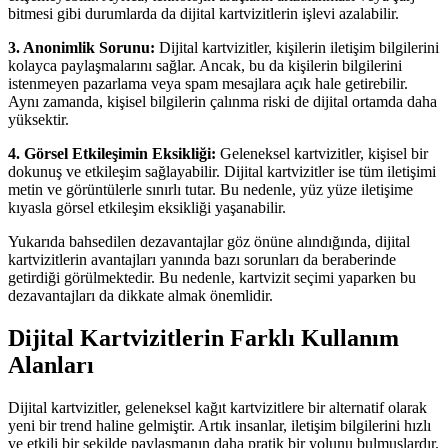
bitmesi gibi durumlarda da dijital kartvizitlerin işlevi azalabilir.
3. Anonimlik Sorunu:
Dijital kartvizitler, kişilerin iletişim bilgilerini
kolayca paylaşmalarını sağlar. Ancak, bu da kişilerin bilgilerini
istenmeyen pazarlama veya spam mesajlara açık hale getirebilir.
Aynı zamanda, kişisel bilgilerin çalınma riski de dijital ortamda daha
yüksektir.
4. Görsel Etkileşimin Eksikliği:
Geleneksel kartvizitler, kişisel bir
dokunuş ve etkileşim sağlayabilir. Dijital kartvizitler ise tüm iletişimi
metin ve görüntülerle sınırlı tutar. Bu nedenle, yüz yüze iletişime
kıyasla görsel etkileşim eksikliği yaşanabilir.
Yukarıda bahsedilen dezavantajlar göz önüne alındığında, dijital
kartvizitlerin avantajları yanında bazı sorunları da beraberinde
getirdiği görülmektedir. Bu nedenle, kartvizit seçimi yaparken bu
dezavantajları da dikkate almak önemlidir.
Dijital Kartvizitlerin Farklı Kullanım
Alanları
Dijital kartvizitler, geleneksel kağıt kartvizitlere bir alternatif olarak
yeni bir trend haline gelmiştir. Artık insanlar, iletişim bilgilerini hızlı
ve etkili bir şekilde paylaşmanın daha pratik bir yolunu bulmuşlardır.