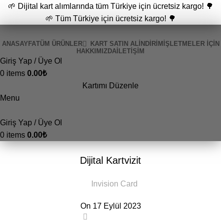
🌱 Dijital kart alımlarında tüm Türkiye için ücretsiz kargo! 🌳
🌱 Tüm Türkiye için ücretsiz kargo! 🌳
ANASAYFA
TÜM ÜRÜNLER
KART SATIN AL
İNDİRİM
İŞLETMELER İÇIN
HAKKIMIZDA
İLETIŞIM
Giriş Yap / Üye Ol
0
items
0.00
₺
Kartımı Düzenle
Menu
Giriş Yap / Üye Ol
0
items
0.00
₺
GENEL
Dijital Kartvizit
Invision Card
On 17 Eylül 2023
0