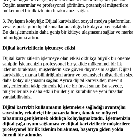
Özgün tasarımlar ve profesyonel görünüm, potansiyel müşterilere
mükemmel bir ilk izlenim bırakmanızı sağlar.
3. Paylaşım kolaylığı: Dijital kartvizitler, sosyal medya platformları
veya e-posta gibi dijital kanallar aracılığıyla kolayca paylaşılabilir.
Bu da işletmenizin daha geniş bir kitleye ulaşmasını sağlar ve marka
bilinirliğinizi artırır.
Dijital kartvizitlerin işletmeye etkisi
Dijital kartvizitlerin işletmeye olan etkisi oldukça büyük bir öneme
sahiptir. İşletmenizin profesyonel bir şekilde mükemmel bir ilk
izlenim bırakması, müşterilerin size güven duymasını sağlar. Dijital
kartvizitler, marka bilinirliğinizi artırır ve potansiyel müşterilerin size
daha kolay ulaşmasını sağlar. Ayrıca dijital kartvizitler, mevcut
müşterilerinizi takip etmeniz için de bir fırsat sunar. Bu sayede,
müşterilerinizle daha etkili bir iletişim kurabilir ve yeni fırsatlar
yaratabilirsiniz.
Dijital kartvizit kullanmanın işletmelere sağladığı avantajlar
sayesinde, rekabetçi bir pazarda öne çıkmak ve müşteri
tabanınızı genişletmek oldukça kolaylaşmaktadır. İşletmenizin
dijital çağa uyum sağlaması ve dijital kartvizitlerle müşterilere
profesyonel bir ilk izlenim bırakması, başarıya giden yolda
önemli bir adımdır.