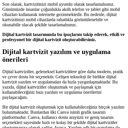
Son olarak, kartvizitinizi mobil uyumlu olarak tasarlamalısınız.
Günümüzde insanlar çoğunlukla akıllı telefon ve tablet gibi mobil
cihazları kullanarak internette gezinmektedir. Bu nedenle, dijital
kartvizitinizi mobil cihazlarda rahatlıkla görüntülenebilir ve
okunabilir olacak şekilde tasarlamalısınız.
Dijital kartvizit tasarımında bu ipuçlarını takip ederek, etkili ve
profesyonel bir dijital kartvizit oluşturabilirsiniz.
Dijital kartvizit yazılım ve uygulama
önerileri
Dijital kartvizitler, geleneksel kartvizitlere göre daha modern, pratik
ve çevre dostu bir seçenektir. Gelişen teknoloji ile birlikte dijital
kartvizit yazılım ve uygulamaları da hızla yaygınlaşmaktadır. Bu
yazıda, dijital kartvizitler oluşturmak ve paylaşmak için
kullanabileceğiniz bazı yazılım ve uygulama önerilerini
paylaşacağım.
Bir dijital kartvizit oluşturmak için kullanabileceğiniz birçok yazılım
bulunmaktadır. Bunlardan ilki Canva isimli grafik tasarım
platformudur. Canva, kullanıcı dostu arayüzü ve geniş tasarım
seçenekleri sayesinde hızlı ve kolay bir şekilde dijital kartvizitler
oluşturmanıza olanak sağlar. Ayrıca, Yazılım adlı bir uygulama da