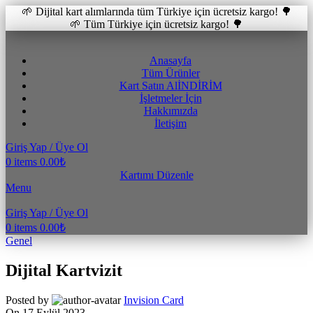
🌱 Dijital kart alımlarında tüm Türkiye için ücretsiz kargo! 🌳
🌱 Tüm Türkiye için ücretsiz kargo! 🌳
Anasayfa
Tüm Ürünler
Kart Satın Al
İNDİRİM
İşletmeler İçin
Hakkımızda
İletişim
Giriş Yap / Üye Ol
0
items
0.00
₺
Kartımı Düzenle
Menu
Giriş Yap / Üye Ol
0
items
0.00
₺
Genel
Dijital Kartvizit
Posted by
Invision Card
On 17 Eylül 2023