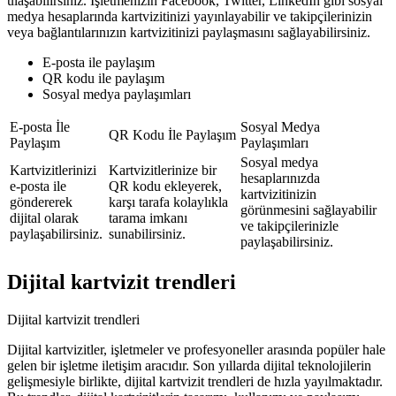
ulaşabilirsiniz. İşletmenizin Facebook, Twitter, LinkedIn gibi sosyal
medya hesaplarında kartvizitinizi yayınlayabilir ve takipçilerinizin
veya bağlantılarınızın kartvizitinizi paylaşmasını sağlayabilirsiniz.
E-posta ile paylaşım
QR kodu ile paylaşım
Sosyal medya paylaşımları
E-posta İle
Sosyal Medya
QR Kodu İle Paylaşım
Paylaşım
Paylaşımları
Sosyal medya
Kartvizitlerinizi
Kartvizitlerinize bir
hesaplarınızda
e-posta ile
QR kodu ekleyerek,
kartvizitinizin
göndererek
karşı tarafa kolaylıkla
görünmesini sağlayabilir
dijital olarak
tarama imkanı
ve takipçilerinizle
paylaşabilirsiniz.
sunabilirsiniz.
paylaşabilirsiniz.
Dijital kartvizit trendleri
Dijital kartvizit trendleri
Dijital kartvizitler, işletmeler ve profesyoneller arasında popüler hale
gelen bir işletme iletişim aracıdır. Son yıllarda dijital teknolojilerin
gelişmesiyle birlikte, dijital kartvizit trendleri de hızla yayılmaktadır.