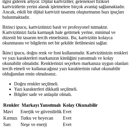
ilgisi giderek artıyor. Dijital kartvizitler, geleneksel fiziksel
kartvizitlerin yerini alarak işletmelere birçok avantaj sağlamaktadır.
Ancak, etkili bir dijital kartvizit tasarımı oluşturmanın bazı ipuçları
bulunmaktadır.
Birinci ipucu, kartvizitinizi basit ve profesyonel tutmaktır.
Kartvizitinizi fazla karmaşık hale getirmek yerine, minimal ve
düzenli bir tasarım tercih etmelisiniz. Bu, kartvizitin kolayca
okunmasını ve bilgilerin net bir şekilde iletilmesini sağlar.
İkinci ipucu, doğru renk ve font kullanımıdır. Kartvizitinizin renkleri
ve yazı karakterleri markanızın kimliğini yansıtmalı ve kolay
okunabilir olmalıdır. Renklerinizi seçerken markanıza uygun olanları
tercih etmeli ve kullanacağınız yazı karakterinin rahat okunabilir
olduğundan emin olmalısınız.
Doğru renkler seçilmeli.
Yazı karakterleri dikkatli seçilmeli.
Bilgiler sade ve anlaşılır olmalı.
Renkler
Markayı Yansıtmalı
Kolay Okunabilir
Mavi
Enerjik ve güvenilirlik
Evet
Kırmızı
Tutku ve heyecan
Evet
Sarı
Neşe ve enerji
Evet