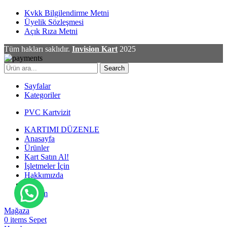
Kvkk Bilgilendirme Metni
Üyelik Sözleşmesi
Açık Rıza Metni
Tüm hakları saklıdır.
Invision Kart
2025
Search
Sayfalar
Kategoriler
PVC Kartvizit
KARTIMI DÜZENLE
Anasayfa
Ürünler
Kart Satın Al!
İşletmeler İçin
Hakkımızda
Blog
İletişim
Mağaza
0
items
Sepet