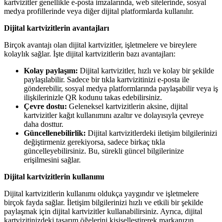
kartvizitler genellikle e-posta imzalarında, web sitelerinde, sosyal
medya profillerinde veya diğer dijital platformlarda kullanılır.
Dijital kartvizitlerin avantajları
Birçok avantajı olan dijital kartvizitler, işletmelere ve bireylere
kolaylık sağlar. İşte dijital kartvizitlerin bazı avantajları:
Kolay paylaşım:
Dijital kartvizitler, hızlı ve kolay bir şekilde
paylaşılabilir. Sadece bir tıkla kartvizitinizi e-posta ile
gönderebilir, sosyal medya platformlarında paylaşabilir veya iş
ilişkilerinizle QR kodunu takas edebilirsiniz.
Çevre dostu:
Geleneksel kartvizitlerin aksine, dijital
kartvizitler kağıt kullanımını azaltır ve dolayısıyla çevreye
daha dosttur.
Güncellenebilirlik:
Dijital kartvizitlerdeki iletişim bilgilerinizi
değiştirmeniz gerekiyorsa, sadece birkaç tıkla
güncelleyebilirsiniz. Bu, sürekli güncel bilgilerinize
erişilmesini sağlar.
Dijital kartvizitlerin kullanımı
Dijital kartvizitlerin kullanımı oldukça yaygındır ve işletmelere
birçok fayda sağlar. İletişim bilgilerinizi hızlı ve etkili bir şekilde
paylaşmak için dijital kartvizitler kullanabilirsiniz. Ayrıca, dijital
kartvizitinizdeki tasarım öğelerini kişiselleştirerek markanızın