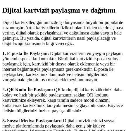
Dijital kartvizit paylaşımı ve dağıtımı
Dijital kartvizitler, günümüzde iş dünyasında büyük bir popülarite
kazanmıştır. Artık kartvizitlerin fiziksel olarak elden ele dolaşması
yerine, dijital olarak paylaşılması ve dağıtılması daha yaygın hale
gelmiştir. Bu yazıda, dijital kartvizitlerin nasıl paylaşılacağı ve
dağıtılacağı konusunda bilgi vereceğiz.
1. E-posta İle Paylaşım:
Dijital kartvizitlerin en yaygın paylaşım
yöntemi e-posta kullanmaktır. Bir dijital kartviziti e-posta yoluyla
paylaşmak için, kartviziti bir dosya olarak eklemeniz veya bir
internet bağlantısıyla paylaşmanız gerekmektedir. E-posta ile
paylaşırken, kartvizitinizi tanıtmak ve iletişim bilgilerinizi
vurgulamak için bir kısa mesaj eklemeyi unutmayın.
2. QR Kodu İle Paylaşım:
QR kodu, dijital kartvizitlerinizi daha
kolay ve hızlı bir şekilde paylaşmanızı sağlar. QR kodunu
kartvizitinize ekleyerek, karşı tarafın sadece mobil cihazını
kullanarak kartvizitinizi tarayabilmesini sağlayabilirsiniz. Böylece
iletişim bilgilerinizi hızlıca paylaşabilirsiniz.
3. Sosyal Medya Paylaşımları:
Dijital kartvizitlerinizi sosyal
medya platformlarında paylaşarak daha geniş bir kitleye