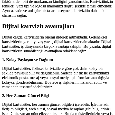
faktörlerden biri de markanızın kimliğini yansıtmaktır. Kartvizitinizin
renkleri, yazı tipi ve logosu markanızı doğru şekilde temsil etmelidir.
Ayrıca, sade ve anlaşılır bir tasarım seçmek, kartvizitin daha etkili
olmasını sağlar.
Dijital kartvizit avantajları
Dijital çağda kartvizitlerin önemi giderek artmaktadır. Geleneksel
kartvizitlerin yerini yavaş yavaş dijital kartvizitler almaktadır. Dijital
kartvizitler, iş dünyasında birçok avantaja sahiptir. Bu yazıda, dijital
kartvizitlerin sunabileceği avantajlara odaklanacağız.
1. Kolay Paylaşım ve Dağıtım
Dijital kartvizitler, fiziksel kartvizitlere göre çok daha kolay bir
şekilde paylaşılabilir ve dağıtılabilir. Sadece bir tık ile kartvizitinizi
elektronik posta, mesaj veya sosyal medya platformları aracılığıyla
kolayca gönderebilirsiniz. Böylece iş ilişkilerini hızlandırabilir ve
zamandan tasarruf edebilirsiniz.
2. Her Zaman Güncel Bilgi
Dijital kartvizitler, her zaman güncel bilgileri içerebilir. İşletme adı,
iletişim bilgileri, web sitesi, sosyal medya hesapları gibi bilgilerinizi
istediğiniz zaman güncelleyebilirsiniz. Bu da müşterilerinizin veya iş