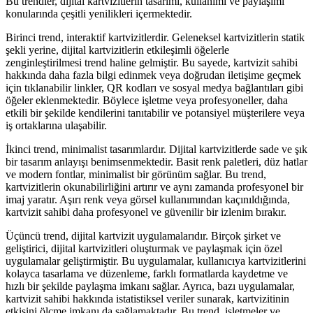
Bu trendler, dijital kartvizitlerin tasarımı, kullanımı ve paylaşımı
konularında çeşitli yenilikleri içermektedir.
Birinci trend, interaktif kartvizitlerdir. Geleneksel kartvizitlerin statik
şekli yerine, dijital kartvizitlerin etkileşimli öğelerle
zenginleştirilmesi trend haline gelmiştir. Bu sayede, kartvizit sahibi
hakkında daha fazla bilgi edinmek veya doğrudan iletişime geçmek
için tıklanabilir linkler, QR kodları ve sosyal medya bağlantıları gibi
öğeler eklenmektedir. Böylece işletme veya profesyoneller, daha
etkili bir şekilde kendilerini tanıtabilir ve potansiyel müşterilere veya
iş ortaklarına ulaşabilir.
İkinci trend, minimalist tasarımlardır. Dijital kartvizitlerde sade ve şık
bir tasarım anlayışı benimsenmektedir. Basit renk paletleri, düz hatlar
ve modern fontlar, minimalist bir görünüm sağlar. Bu trend,
kartvizitlerin okunabilirliğini artırır ve aynı zamanda profesyonel bir
imaj yaratır. Aşırı renk veya görsel kullanımından kaçınıldığında,
kartvizit sahibi daha profesyonel ve güvenilir bir izlenim bırakır.
Üçüncü trend, dijital kartvizit uygulamalarıdır. Birçok şirket ve
geliştirici, dijital kartvizitleri oluşturmak ve paylaşmak için özel
uygulamalar geliştirmiştir. Bu uygulamalar, kullanıcıya kartvizitlerini
kolayca tasarlama ve düzenleme, farklı formatlarda kaydetme ve
hızlı bir şekilde paylaşma imkanı sağlar. Ayrıca, bazı uygulamalar,
kartvizit sahibi hakkında istatistiksel veriler sunarak, kartvizitinin
etkisini ölçme imkanı da sağlamaktadır. Bu trend, işletmeler ve