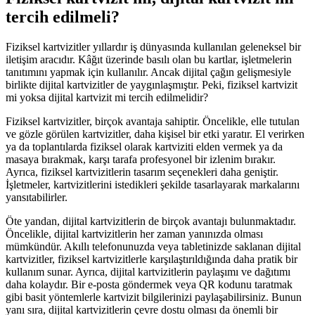
tercih edilmeli?
Fiziksel kartvizitler yıllardır iş dünyasında kullanılan geleneksel bir
iletişim aracıdır. Kâğıt üzerinde basılı olan bu kartlar, işletmelerin
tanıtımını yapmak için kullanılır. Ancak dijital çağın gelişmesiyle
birlikte dijital kartvizitler de yaygınlaşmıştır. Peki, fiziksel kartvizit
mi yoksa dijital kartvizit mi tercih edilmelidir?
Fiziksel kartvizitler, birçok avantaja sahiptir. Öncelikle, elle tutulan
ve gözle görülen kartvizitler, daha kişisel bir etki yaratır. El verirken
ya da toplantılarda fiziksel olarak kartviziti elden vermek ya da
masaya bırakmak, karşı tarafa profesyonel bir izlenim bırakır.
Ayrıca, fiziksel kartvizitlerin tasarım seçenekleri daha geniştir.
İşletmeler, kartvizitlerini istedikleri şekilde tasarlayarak markalarını
yansıtabilirler.
Öte yandan, dijital kartvizitlerin de birçok avantajı bulunmaktadır.
Öncelikle, dijital kartvizitlerin her zaman yanınızda olması
mümkündür. Akıllı telefonunuzda veya tabletinizde saklanan dijital
kartvizitler, fiziksel kartvizitlerle karşılaştırıldığında daha pratik bir
kullanım sunar. Ayrıca, dijital kartvizitlerin paylaşımı ve dağıtımı
daha kolaydır. Bir e-posta göndermek veya QR kodunu taratmak
gibi basit yöntemlerle kartvizit bilgilerinizi paylaşabilirsiniz. Bunun
yanı sıra, dijital kartvizitlerin çevre dostu olması da önemli bir