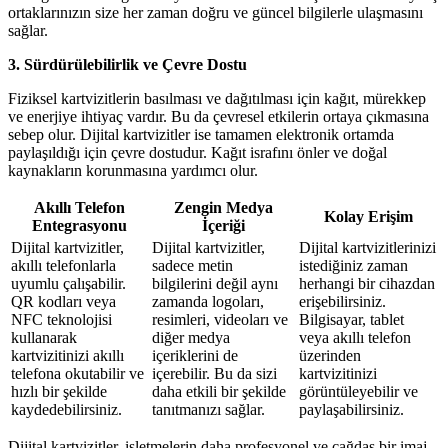
ortaklarınızın size her zaman doğru ve güncel bilgilerle ulaşmasını
sağlar.
3. Sürdürülebilirlik ve Çevre Dostu
Fiziksel kartvizitlerin basılması ve dağıtılması için kağıt, mürekkep
ve enerjiye ihtiyaç vardır. Bu da çevresel etkilerin ortaya çıkmasına
sebep olur. Dijital kartvizitler ise tamamen elektronik ortamda
paylaşıldığı için çevre dostudur. Kağıt israfını önler ve doğal
kaynakların korunmasına yardımcı olur.
Akıllı Telefon
Zengin Medya
Kolay Erişim
Entegrasyonu
İçeriği
Dijital kartvizitler,
Dijital kartvizitler,
Dijital kartvizitlerinizi
akıllı telefonlarla
sadece metin
istediğiniz zaman
uyumlu çalışabilir.
bilgilerini değil aynı
herhangi bir cihazdan
QR kodları veya
zamanda logoları,
erişebilirsiniz.
NFC teknolojisi
resimleri, videoları ve
Bilgisayar, tablet
kullanarak
diğer medya
veya akıllı telefon
kartvizitinizi akıllı
içeriklerini de
üzerinden
telefona okutabilir ve
içerebilir. Bu da sizi
kartvizitinizi
hızlı bir şekilde
daha etkili bir şekilde
görüntüleyebilir ve
kaydedebilirsiniz.
tanıtmanızı sağlar.
paylaşabilirsiniz.
Dijital kartvizitler, işletmelerin daha profesyonel ve çağdaş bir imaj