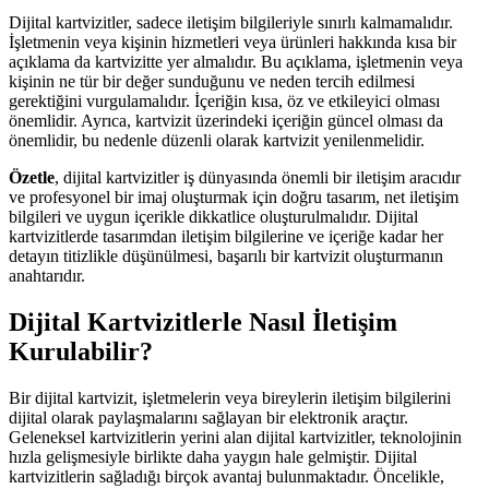
Dijital kartvizitler, sadece iletişim bilgileriyle sınırlı kalmamalıdır.
İşletmenin veya kişinin hizmetleri veya ürünleri hakkında kısa bir
açıklama da kartvizitte yer almalıdır. Bu açıklama, işletmenin veya
kişinin ne tür bir değer sunduğunu ve neden tercih edilmesi
gerektiğini vurgulamalıdır. İçeriğin kısa, öz ve etkileyici olması
önemlidir. Ayrıca, kartvizit üzerindeki içeriğin güncel olması da
önemlidir, bu nedenle düzenli olarak kartvizit yenilenmelidir.
Özetle
, dijital kartvizitler iş dünyasında önemli bir iletişim aracıdır
ve profesyonel bir imaj oluşturmak için doğru tasarım, net iletişim
bilgileri ve uygun içerikle dikkatlice oluşturulmalıdır. Dijital
kartvizitlerde tasarımdan iletişim bilgilerine ve içeriğe kadar her
detayın titizlikle düşünülmesi, başarılı bir kartvizit oluşturmanın
anahtarıdır.
Dijital Kartvizitlerle Nasıl İletişim
Kurulabilir?
Bir dijital kartvizit, işletmelerin veya bireylerin iletişim bilgilerini
dijital olarak paylaşmalarını sağlayan bir elektronik araçtır.
Geleneksel kartvizitlerin yerini alan dijital kartvizitler, teknolojinin
hızla gelişmesiyle birlikte daha yaygın hale gelmiştir. Dijital
kartvizitlerin sağladığı birçok avantaj bulunmaktadır. Öncelikle,