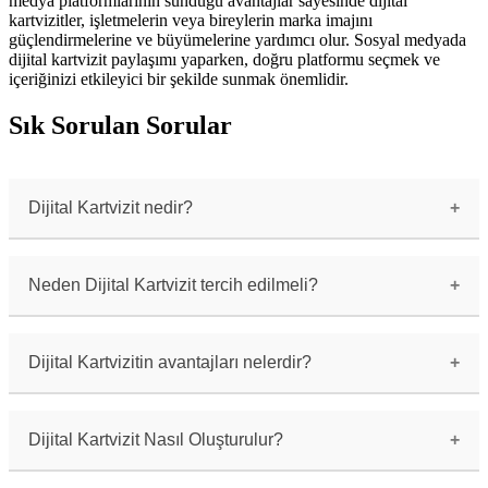
medya platformlarının sunduğu avantajlar sayesinde dijital
kartvizitler, işletmelerin veya bireylerin marka imajını
güçlendirmelerine ve büyümelerine yardımcı olur. Sosyal medyada
dijital kartvizit paylaşımı yaparken, doğru platformu seçmek ve
içeriğinizi etkileyici bir şekilde sunmak önemlidir.
Sık Sorulan Sorular
Dijital Kartvizit nedir?
Dijital kartvizit, geleneksel kartvizitlerin
dijital formattaki halidir. İş bilgileri,
iletişim bilgileri ve diğer önemli bilgileri
Neden Dijital Kartvizit tercih edilmeli?
içerir.
Dijital kartvizitler, pratik, kolay
paylaşılabilir ve çevre dostudur. Ayrıca,
çevrimiçi olarak daha geniş bir kitleye ulaşma
Dijital Kartvizitin avantajları nelerdir?
imkanı sunar.
Dijital kartvizitler, her zaman yanınızda
taşınabilir, güncellenebilir, interaktif
özelliklere sahip olabilir ve çevrimiçi
Dijital Kartvizit Nasıl Oluşturulur?
platformlarda kolayca paylaşılabilir.
Dijital kartvizit oluşturmak için çeşitli online