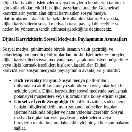
Dijital kartvizitler, işletmelerin veya bireylerin kendilerini tanıtmak
için kullandıkları etkili bir dijital pazarlama aracıdır. Geleneksel
kartvizitlerin yerini alan dijital kartvizitler, sosyal medya
platformlarında da aktif bir şekilde kullanılmaktadır. Bu yazıda,
dijital kartvizitlerin sosyal medyada nasıl paylaşılabileceğine ve
neden bu yöntemin tercih edilmesi gerektiğine değineceğiz.
Dijital Kartvizitlerin Sosyal Medyada Paylaşımının Avantajları
Sosyal medya, günümüzde birçok insanın vakit geçirdiği ve
haberleştiği en önemli platformlardan biridir. İşletmeler ve bireyler,
dijital kartvizitleri sosyal medyada paylaşarak potansiyel müşterilere
veya ilişki kurmak istedikleri kişilere ulaşabilirler. Dijital
kartvizitlerin sosyal medyada paylaşımının avantajları şunlardır:
Hızlı ve Kolay Erişim:
Sosyal medya platformları,
milyonlarca aktif kullanıcıya sahiptir ve paylaşımlar hızlı bir
şekilde yayılır. Dijital kartvizitleri sosyal medyada paylaşmak,
potansiyel müşterilere veya iş ortaklarına kolay erişim sağlar.
Görsel ve İçerik Zenginliği:
Dijital kartvizitler, sadece temel
iletişim bilgilerini değil, aynı zamanda görseller, logolar,
işletme hakkında bilgiler ve hatta videolar içerebilir. Sosyal
medyada dijital kartvizit paylaşımı, işletmelerin veya
bireylerin marka imajını daha etkileyici bir şekilde sunmalarını
sağlar.