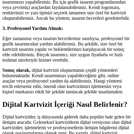
tasarımınızı yapabilirsiniz. Bu için grafik tasarım programlarından
veya çevrimiçi araçlardan faydalanabilirsiniz. Kendi logonuzu,
renklerinizi ve yazı tipinizi seçerek tamamen size özel bir kartvizit
oluşturabilirsiniz. Ancak bu yöntem, tasarım becerileri gerektirebilir.
3. Profesyonel Yardım Almak:
Eğer zamanınız veya tasarım becerileriniz sınırlıysa, profesyonel bir
grafik tasarımcıdan yardım alabilirsiniz. Bu şekilde, size özel bir
kartvizit tasarımı yapılır ve beklentilerinizi karşılayacak bir sonuç
elde edebilirsiniz. Birçok tasarımcı, size uygun fiyatlarla ve hızlı
teslimat süreleriyle hizmet verebilir.
Sonuç olarak,
dijital kartvizit oluşturmanın çeşitli yöntemleri
bulunmaktadır. Kendi tasarımınızı yapabileceğiniz gibi, online
araçlar veya profesyonel yardım da alabilirsiniz. Hangi yöntemi
tercih ederseniz edin, önemli olan kartvizitinizi işletmenizi veya
kişisel markanızı etkili bir şekilde tanıtacak şekilde tasarlamaktır.
Dijital Kartvizit İçeriği Nasıl Belirlenir?
Dijital kartvizitler, iş dünyasında giderek daha popüler hale gelen bir
iletişim aracıdır. Geleneksel kartvizitlerin dijital versiyonu olan dijital
kartvizitler, işletmelerin ve profesyonellerin iletişim bilgilerini dijital
olarak paylaşmalarına olanak tanır. Bu yazıda, dijital kartvizit