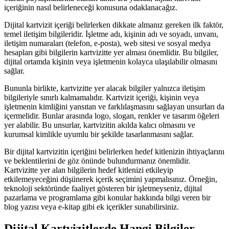
içeriğinin nasıl belirleneceği konusuna odaklanacağız.
Dijital kartvizit içeriği belirlerken dikkate almanız gereken ilk faktör,
temel iletişim bilgileridir. İşletme adı, kişinin adı ve soyadı, unvanı,
iletişim numaraları (telefon, e-posta), web sitesi ve sosyal medya
hesapları gibi bilgilerin kartvizitte yer alması önemlidir. Bu bilgiler,
dijital ortamda kişinin veya işletmenin kolayca ulaşılabilir olmasını
sağlar.
Bununla birlikte, kartvizitte yer alacak bilgiler yalnızca iletişim
bilgileriyle sınırlı kalmamalıdır. Kartvizit içeriği, kişinin veya
işletmenin kimliğini yansıtan ve farklılaşmasını sağlayan unsurları da
içermelidir. Bunlar arasında logo, slogan, renkler ve tasarım öğeleri
yer alabilir. Bu unsurlar, kartvizitin akılda kalıcı olmasını ve
kurumsal kimlikle uyumlu bir şekilde tasarlanmasını sağlar.
Bir dijital kartvizitin içeriğini belirlerken hedef kitlenizin ihtiyaçlarını
ve beklentilerini de göz önünde bulundurmanız önemlidir.
Kartvizitte yer alan bilgilerin hedef kitlenizi etkileyip
etkilemeyeceğini düşünerek içerik seçimini yapmalısınız. Örneğin,
teknoloji sektöründe faaliyet gösteren bir işletmeyseniz, dijital
pazarlama ve programlama gibi konular hakkında bilgi veren bir
blog yazısı veya e-kitap gibi ek içerikler sunabilirsiniz.
Dijital Kartvizitlerde Hangi Bilgiler