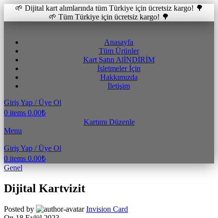
🌱 Dijital kart alımlarında tüm Türkiye için ücretsiz kargo! 🌳
🌱 Tüm Türkiye için ücretsiz kargo! 🌳
Anasayfa
Tüm Ürünler
Kart Satın Al
İNDİRİM
İşletmeler İçin
Hakkımızda
İletişim
Giriş Yap / Üye Ol
0
items
0.00
₺
Kartımı Düzenle
Menu
Giriş Yap / Üye Ol
0
items
0.00
₺
Genel
Dijital Kartvizit
Posted by
Invision Card
On 18 Eylül 2023