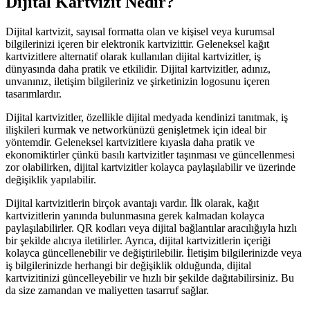
Dijital Kartvizit Nedir?
Dijital kartvizit, sayısal formatta olan ve kişisel veya kurumsal
bilgilerinizi içeren bir elektronik kartvizittir. Geleneksel kağıt
kartvizitlere alternatif olarak kullanılan dijital kartvizitler, iş
dünyasında daha pratik ve etkilidir. Dijital kartvizitler, adınız,
unvanınız, iletişim bilgileriniz ve şirketinizin logosunu içeren
tasarımlardır.
Dijital kartvizitler, özellikle dijital medyada kendinizi tanıtmak, iş
ilişkileri kurmak ve networkünüzü genişletmek için ideal bir
yöntemdir. Geleneksel kartvizitlere kıyasla daha pratik ve
ekonomiktirler çünkü basılı kartvizitler taşınması ve güncellenmesi
zor olabilirken, dijital kartvizitler kolayca paylaşılabilir ve üzerinde
değişiklik yapılabilir.
Dijital kartvizitlerin birçok avantajı vardır. İlk olarak, kağıt
kartvizitlerin yanında bulunmasına gerek kalmadan kolayca
paylaşılabilirler. QR kodları veya dijital bağlantılar aracılığıyla hızlı
bir şekilde alıcıya iletilirler. Ayrıca, dijital kartvizitlerin içeriği
kolayca güncellenebilir ve değiştirilebilir. İletişim bilgilerinizde veya
iş bilgilerinizde herhangi bir değişiklik olduğunda, dijital
kartvizitinizi güncelleyebilir ve hızlı bir şekilde dağıtabilirsiniz. Bu
da size zamandan ve maliyetten tasarruf sağlar.