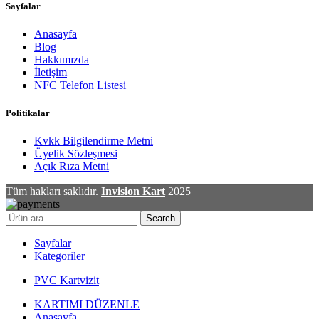
Sayfalar
Anasayfa
Blog
Hakkımızda
İletişim
NFC Telefon Listesi
Politikalar
Kvkk Bilgilendirme Metni
Üyelik Sözleşmesi
Açık Rıza Metni
Tüm hakları saklıdır.
Invision Kart
2025
Search
Sayfalar
Kategoriler
PVC Kartvizit
KARTIMI DÜZENLE
Anasayfa