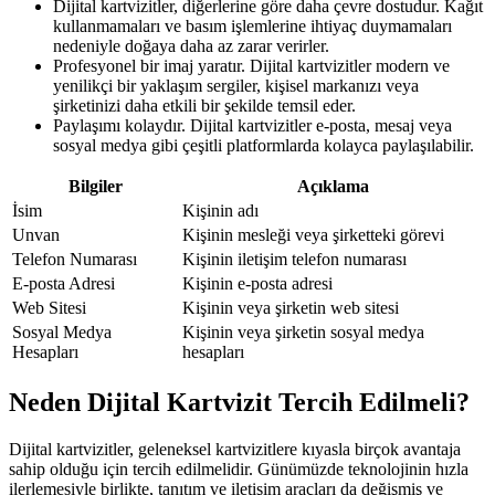
Dijital kartvizitler, diğerlerine göre daha çevre dostudur. Kağıt
kullanmamaları ve basım işlemlerine ihtiyaç duymamaları
nedeniyle doğaya daha az zarar verirler.
Profesyonel bir imaj yaratır. Dijital kartvizitler modern ve
yenilikçi bir yaklaşım sergiler, kişisel markanızı veya
şirketinizi daha etkili bir şekilde temsil eder.
Paylaşımı kolaydır. Dijital kartvizitler e-posta, mesaj veya
sosyal medya gibi çeşitli platformlarda kolayca paylaşılabilir.
Bilgiler
Açıklama
İsim
Kişinin adı
Unvan
Kişinin mesleği veya şirketteki görevi
Telefon Numarası
Kişinin iletişim telefon numarası
E-posta Adresi
Kişinin e-posta adresi
Web Sitesi
Kişinin veya şirketin web sitesi
Sosyal Medya
Kişinin veya şirketin sosyal medya
Hesapları
hesapları
Neden Dijital Kartvizit Tercih Edilmeli?
Dijital kartvizitler, geleneksel kartvizitlere kıyasla birçok avantaja
sahip olduğu için tercih edilmelidir. Günümüzde teknolojinin hızla
ilerlemesiyle birlikte, tanıtım ve iletişim araçları da değişmiş ve