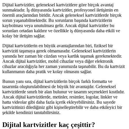
Dijital kartvizitler, geleneksel kartvizitlere göre birçok avantaj
sunmaktadır. İş dünyasında kartvizitler, profesyonel iletişimin en
önemli araçlarından biridir. Ancak geleneksel kartvizitlerde birçok
sorun yaşanabilmektedir. Bu sorunların başında kartvizitlerin
kaybolması veya unutulması gelir. Ancak dijital kartvizitler bu
sorunları ortadan kaldırır ve özellikle iş dünyasında daha etkili ve
kolay bir iletişim sağlar.
Dijital kartvizitlerin en büyük avantajlarından biri, fiziksel bir
kartviziti taşımaya gerek olmamasıdır. Geleneksel kartvizitlerin
yanında her zaman bir cüzdan veya kartlık taşımak gerekmektedir.
Ancak dijital kartvizitler, mobil cihazlar veya diğer elektronik
cihazlar aracılığıyla her zaman yanımızda taşınabilir. Bu da kartvizit
kullanmanın daha pratik ve kolay olmasını sağlar.
Bunun yanı sıra, dijital kartvizitlerin birçok farklı formatta ve
tasarımla oluşturulabilmesi de büyük bir avantajdır. Geleneksel
kartvizitlerde sınırlı bir alan bulunur ve tasarım seçenekleri kısıtlıdır.
Ancak dijital kartvizitlerde, metinler, resimler, logolar, linkler ve
hatta videolar gibi daha fazla içerik ekleyebilirsiniz. Bu sayede
kartvizitinizi dilediğiniz gibi kişiselleştirebilir ve daha etkileyici bir
şekilde kendinizi tanıtabilirsiniz.
Dijital kartvizitler kaç çeşittir?