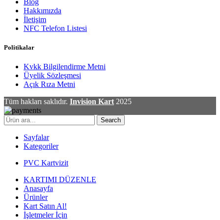
Blog
Hakkımızda
İletişim
NFC Telefon Listesi
Politikalar
Kvkk Bilgilendirme Metni
Üyelik Sözleşmesi
Açık Rıza Metni
Tüm hakları saklıdır.
Invision Kart
2025
Search
Sayfalar
Kategoriler
PVC Kartvizit
KARTIMI DÜZENLE
Anasayfa
Ürünler
Kart Satın Al!
İşletmeler İçin