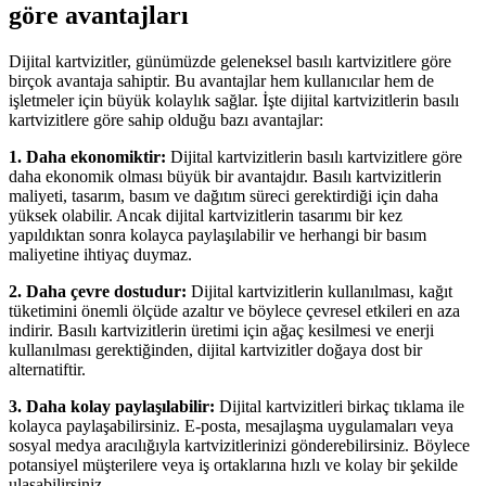
göre avantajları
Dijital kartvizitler, günümüzde geleneksel basılı kartvizitlere göre
birçok avantaja sahiptir. Bu avantajlar hem kullanıcılar hem de
işletmeler için büyük kolaylık sağlar. İşte dijital kartvizitlerin basılı
kartvizitlere göre sahip olduğu bazı avantajlar:
1. Daha ekonomiktir:
Dijital kartvizitlerin basılı kartvizitlere göre
daha ekonomik olması büyük bir avantajdır. Basılı kartvizitlerin
maliyeti, tasarım, basım ve dağıtım süreci gerektirdiği için daha
yüksek olabilir. Ancak dijital kartvizitlerin tasarımı bir kez
yapıldıktan sonra kolayca paylaşılabilir ve herhangi bir basım
maliyetine ihtiyaç duymaz.
2. Daha çevre dostudur:
Dijital kartvizitlerin kullanılması, kağıt
tüketimini önemli ölçüde azaltır ve böylece çevresel etkileri en aza
indirir. Basılı kartvizitlerin üretimi için ağaç kesilmesi ve enerji
kullanılması gerektiğinden, dijital kartvizitler doğaya dost bir
alternatiftir.
3. Daha kolay paylaşılabilir:
Dijital kartvizitleri birkaç tıklama ile
kolayca paylaşabilirsiniz. E-posta, mesajlaşma uygulamaları veya
sosyal medya aracılığıyla kartvizitlerinizi gönderebilirsiniz. Böylece
potansiyel müşterilere veya iş ortaklarına hızlı ve kolay bir şekilde
ulaşabilirsiniz.