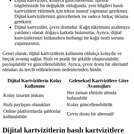
Dijital kartvizitler, kolayca güncellenebilir. İşletme
bilgilerinizde bir değişiklik olduğunda, yeni bilgileri basılı
kartvizitlere ekletmek için tekrar masraf yapmanız gerekmez.
Dijital kartvizitlerinizi güncellemek ise sadece birkaç tıklama
gerektirir.
Dijital kartvizitler, çevre dostudur. Kağıt tüketimini azaltmaya
yardımcı olarak doğaya katkıda bulunurlar. Ayrıca, dijital
kartvizitlerinizi kullanırken herhangi bir kağıt israfı sorunu
yaşamazsınız.
Genel olarak, dijital kartvizitlerin kullanımı oldukça kolaydır ve
birçok avantaj sağlar. Hızlı ve pratik bir şekilde oluşturulabilir,
paylaşılabilir ve güncellenebilirler. Ayrıca, çevre dostu bir alternatif
olmaları da tercih edilmelerinin nedenlerinden biridir.
Dijital Kartvizitlerin Kolay
Geleneksel Kartvizitlere Göre
Kullanımı
Avantajları
Her zaman elinizin altında
Kolay tasarım imkanı
bulunabilir
Hızlı paylaşım olanakları
Kolay güncellenebilirlik
Online platformlarda şablonlar
Çevre dostu bir alternatif
kullanılabilir
Dijital kartvizitlerin basılı kartvizitlere