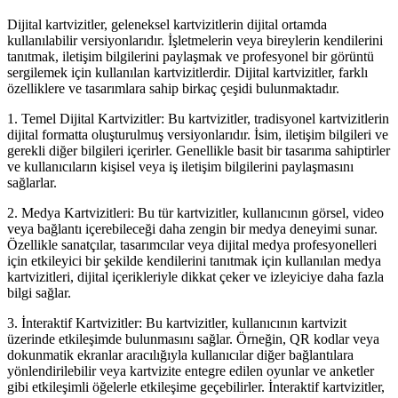
Dijital kartvizitler, geleneksel kartvizitlerin dijital ortamda
kullanılabilir versiyonlarıdır. İşletmelerin veya bireylerin kendilerini
tanıtmak, iletişim bilgilerini paylaşmak ve profesyonel bir görüntü
sergilemek için kullanılan kartvizitlerdir. Dijital kartvizitler, farklı
özelliklere ve tasarımlara sahip birkaç çeşidi bulunmaktadır.
1. Temel Dijital Kartvizitler: Bu kartvizitler, tradisyonel kartvizitlerin
dijital formatta oluşturulmuş versiyonlarıdır. İsim, iletişim bilgileri ve
gerekli diğer bilgileri içerirler. Genellikle basit bir tasarıma sahiptirler
ve kullanıcıların kişisel veya iş iletişim bilgilerini paylaşmasını
sağlarlar.
2. Medya Kartvizitleri: Bu tür kartvizitler, kullanıcının görsel, video
veya bağlantı içerebileceği daha zengin bir medya deneyimi sunar.
Özellikle sanatçılar, tasarımcılar veya dijital medya profesyonelleri
için etkileyici bir şekilde kendilerini tanıtmak için kullanılan medya
kartvizitleri, dijital içerikleriyle dikkat çeker ve izleyiciye daha fazla
bilgi sağlar.
3. İnteraktif Kartvizitler: Bu kartvizitler, kullanıcının kartvizit
üzerinde etkileşimde bulunmasını sağlar. Örneğin, QR kodlar veya
dokunmatik ekranlar aracılığıyla kullanıcılar diğer bağlantılara
yönlendirilebilir veya kartvizite entegre edilen oyunlar ve anketler
gibi etkileşimli öğelerle etkileşime geçebilirler. İnteraktif kartvizitler,