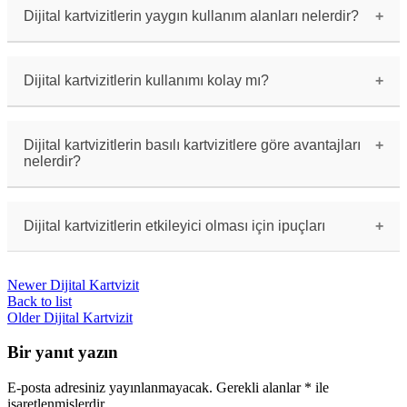
işletme logoları gibi çeşitli özellikler
Dijital kartvizitlerin yaygın kullanım alanları nelerdir?
içerebilir.
Dijital kartvizitler, iş toplantıları, fuarlar,
networking etkinlikleri ve diğer profesyonel
ortamlarda sıkça kullanılmaktadır.
Dijital kartvizitlerin kullanımı kolay mı?
Evet, dijital kartvizitlerin kullanımı oldukça
kolaydır. Sadece bir dokunuşla kartvizit
bilgileri paylaşılabilir veya QR kod okutularak
Dijital kartvizitlerin basılı kartvizitlere göre avantajları
bilgilere erişilebilir.
nelerdir?
Dijital kartvizitler, daha güncel bilgiler
içerebilir, paylaşımı kolaydır, çevreci ve
interaktif öğeler ekleyebilme imkanı sunar.
Dijital kartvizitlerin etkileyici olması için ipuçları
Dijital kartvizitlerin etkileyici olması için
özgün bir tasarım tercih edilmeli, net ve kısa
Newer
Dijital Kartvizit
bilgiler sunulmalı, dikkat çekici öğeler
kullanılmalıdır.
Back to list
Older
Dijital Kartvizit
Bir yanıt yazın
E-posta adresiniz yayınlanmayacak.
Gerekli alanlar
*
ile
işaretlenmişlerdir