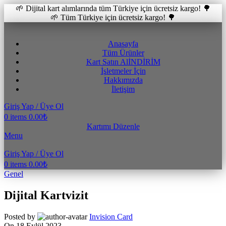
🌱 Dijital kart alımlarında tüm Türkiye için ücretsiz kargo! 🌳
🌱 Tüm Türkiye için ücretsiz kargo! 🌳
Anasayfa
Tüm Ürünler
Kart Satın Al
İNDİRİM
İşletmeler İçin
Hakkımızda
İletişim
Giriş Yap / Üye Ol
0
items
0.00
₺
Kartımı Düzenle
Menu
Giriş Yap / Üye Ol
0
items
0.00
₺
Genel
Dijital Kartvizit
Posted by
Invision Card
On 18 Eylül 2023