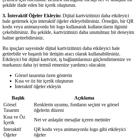
şekilde ifade eden bir içerik oluşturun.
3. İnteraktif Öğeler Ekleyin:
Dijital kartvizitinizi daha etkileyici
hale getirmek için interaktif öğeler ekleyebilirsiniz. Örneğin, bir QR
kodu veya animasyonlu bir logo kullanarak kullanıcıların ilgisini
çekebilirsiniz. Bu şekilde, kartvizitinizi daha unutulmaz bir deneyim
haline getirebilirsiniz.
Bu ipuçları sayesinde dijital kartvizitinizi daha etkileyici hale
getirebilir ve başarılı bir iletişim aracı olarak kullanabilirsiniz.
Etkileyici bir dijital kartvizit, iş bağlantılarınızı güçlendirmenize ve
markanızı daha iyi temsil etmenize yardımcı olacaktır.
Görsel tasarıma özen gösterin
Kısa ve öz bir içerik oluşturun
İnteraktif öğeler ekleyin
Başlık
Açıklama
Görsel
Renklerin uyumu, fontların seçimi ve görsel
Tasarım
öğelerin düzeni
Kısa ve Öz
Net ve anlaşılır mesajlar içeren metinler
İçerik
İnteraktif
QR kodu veya animasyonlu logo gibi etkileyici
Öğeler
öğeler