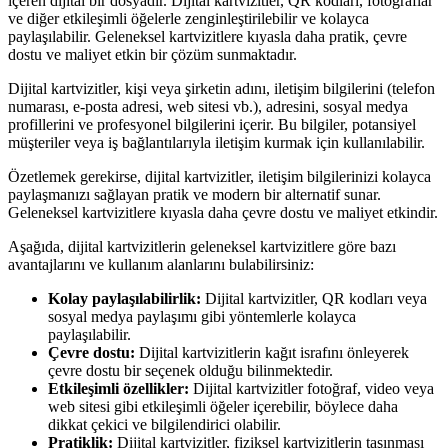
içeren dijital bir dosyadır. Dijital kartvizitler, QR kodları, fotoğraflar
ve diğer etkileşimli öğelerle zenginleştirilebilir ve kolayca
paylaşılabilir. Geleneksel kartvizitlere kıyasla daha pratik, çevre
dostu ve maliyet etkin bir çözüm sunmaktadır.
Dijital kartvizitler, kişi veya şirketin adını, iletişim bilgilerini (telefon
numarası, e-posta adresi, web sitesi vb.), adresini, sosyal medya
profillerini ve profesyonel bilgilerini içerir. Bu bilgiler, potansiyel
müşteriler veya iş bağlantılarıyla iletişim kurmak için kullanılabilir.
Özetlemek gerekirse, dijital kartvizitler, iletişim bilgilerinizi kolayca
paylaşmanızı sağlayan pratik ve modern bir alternatif sunar.
Geleneksel kartvizitlere kıyasla daha çevre dostu ve maliyet etkindir.
Aşağıda, dijital kartvizitlerin geleneksel kartvizitlere göre bazı
avantajlarını ve kullanım alanlarını bulabilirsiniz:
Kolay paylaşılabilirlik:
Dijital kartvizitler, QR kodları veya
sosyal medya paylaşımı gibi yöntemlerle kolayca
paylaşılabilir.
Çevre dostu:
Dijital kartvizitlerin kağıt israfını önleyerek
çevre dostu bir seçenek olduğu bilinmektedir.
Etkileşimli özellikler:
Dijital kartvizitler fotoğraf, video veya
web sitesi gibi etkileşimli öğeler içerebilir, böylece daha
dikkat çekici ve bilgilendirici olabilir.
Pratiklik:
Dijital kartvizitler, fiziksel kartvizitlerin taşınması