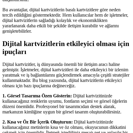
Bu avantajlar, dijital kartvizitlerin basılı kartvizitlere göre neden
tercih edildiğini göstermektedir. Hem kullanıcılar hem de işletmeler,
dijital kartvizitlerin sağladığı kolaylık ve ekonomiklikten
yararlanarak daha etkili bir şekilde iletişim kurabilir ve ağlarını
genişletebilirler.
Dijital kartvizitlerin etkileyici olması için
ipuçları
Dijital kartvizitler, iş dünyasında önemli bir iletişim aracı haline
gelmiştir. İşletmeler, dijital kartvizitleri ile daha etkileyici bir izlenim
yaratmak ve iş bağlantılarını güçlendirmek amacıyla çeşitli stratejiler
kullanmaktadır. Bu blog yazısında, dijital kartvizitlerin etkileyici
olması için bazı ipuçlarına değineceğiz.
1. Görsel Tasarıma Özen Gösterin:
Dijital kartvizitinizde
kullanacağınız renklerin uyumu, fontların seçimi ve görsel öğelerin
düzeni önemlidir. Profesyonel bir tasarımcıdan destek alarak,
markanızın kimliğine uygun bir görsel tasarım oluşturabilirsiniz.
2. Kısa ve Öz Bir İçerik Oluşturun:
Dijital kartvizitinizde
kullanacağınız metinlerin kısa ve öz olması, okuyucunun dikkatini
çekmek için önemlidir. İletmek istediğiniz mesajı net ve anlaşılır bir