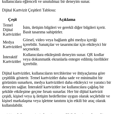
kullanıcılara eğlenceli ve unutulmaz bir deneyim sunar.
Dijital Kartvizit Çeşitleri Tablosu:
Çeşit
Açıklama
Temel
İsim, iletişim bilgileri ve gerekli diğer bilgileri içerir.
Dijital
Basit tasarıma sahiptirler.
Kartvizitler
Görsel, video veya bağlantı gibi medya içeriği
Medya
içerebilir. Sanatçılar ve tasarımcılar için etkileyici bir
Kartvizitleri
seçenektir.
Kullanıcılara etkileşimli deneyim sunar. QR kodlar
İnteraktif
veya dokunmatik ekranlarla entegre edilmiş özellikler
Kartvizitler
içerebilir.
Dijital kartvizitler, kullanıcıların tercihlerine ve ihtiyaçlarına göre
çeşitlilik gösterir. Temel kartvizitler daha sade ve minimalist bir
görünüm sunarken, medya kartvizitleri daha etkileyici ve yaratıcı bir
deneyim sağlar. İnteraktif kartvizitler ise kullanıcılara çağdaş bir
şekilde etkileşime geçme fırsatı sunarlar. Her bir dijital kartvizit
çeşidi, kişisel veya iş iletişim hedeflerine uygun olarak seçilebilir ve
kişisel markalaşma veya işletme tanıtımı için etkili bir araç olarak
kullanılabilir.