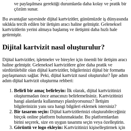
ve paylaşılması gerektiği durumlarda daha kolay ve pratik bir
çözüm sunar.
Bu avantajlar sayesinde dijital kartvizitler, günümüzde iş dünyasında
sıklıkla tercih edilen bir iletişim aracı haline gelmiştir. Geleneksel
kartvizitlerin yerini almaya başlamış ve iletişimi daha hızlı hale
getirmiştir.
Dijital kartvizit nasıl oluşturulur?
Dijital kartvizitler, işletmeler ve bireyler için önemli bir iletişim aracı
haline gelmiştir. Geleneksel kartvizitlere göre daha pratik ve
sürdürülebilir olan dijital kartvizitler, bilgilerinizi dijital bir formatta
paylaşmanızı sağlar. Peki, dijital kartvizit nasıl oluşturulur? İşte adım
adım dijital kartvizit oluşturma rehberi:
Belirli bir amaç belirleyin:
İlk olarak, dijital kartvizitinizi
oluşturmadan önce amacınızı belirlemelisiniz. Kartvizitinizi
hangi alanlarda kullanmayı planlıyorsunuz? İletişim
bilgilerinizin yanı sıra hangi bilgileri eklemek istersiniz?
Bir tasarım seçin:
Dijital kartvizitlerinizi oluşturabileceğiniz
birçok online platform bulunmaktadır. Bu platformlardan
birini seçerek, size en uygun tasarımı seçin veya özelleştirin.
Görüntü ve logo ekleyin:
Kartvizitinizi kişiselleştirmek için