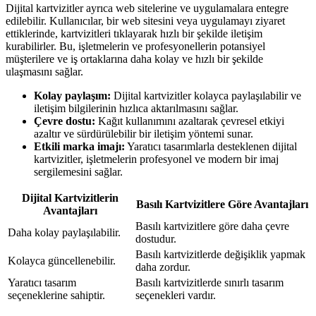
Dijital kartvizitler ayrıca web sitelerine ve uygulamalara entegre
edilebilir. Kullanıcılar, bir web sitesini veya uygulamayı ziyaret
ettiklerinde, kartvizitleri tıklayarak hızlı bir şekilde iletişim
kurabilirler. Bu, işletmelerin ve profesyonellerin potansiyel
müşterilere ve iş ortaklarına daha kolay ve hızlı bir şekilde
ulaşmasını sağlar.
Kolay paylaşım:
Dijital kartvizitler kolayca paylaşılabilir ve
iletişim bilgilerinin hızlıca aktarılmasını sağlar.
Çevre dostu:
Kağıt kullanımını azaltarak çevresel etkiyi
azaltır ve sürdürülebilir bir iletişim yöntemi sunar.
Etkili marka imajı:
Yaratıcı tasarımlarla desteklenen dijital
kartvizitler, işletmelerin profesyonel ve modern bir imaj
sergilemesini sağlar.
Dijital Kartvizitlerin
Basılı Kartvizitlere Göre Avantajları
Avantajları
Basılı kartvizitlere göre daha çevre
Daha kolay paylaşılabilir.
dostudur.
Basılı kartvizitlerde değişiklik yapmak
Kolayca güncellenebilir.
daha zordur.
Yaratıcı tasarım
Basılı kartvizitlerde sınırlı tasarım
seçeneklerine sahiptir.
seçenekleri vardır.