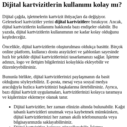
Dijital kartvizitlerin kullanımı kolay mı?
Dijital çağda, işletmelerin kartvizit ihtiyaçları da değişiyor.
Geleneksel kartvizitler yerini
dijital kartvizitler
e bırakıyor. Ancak,
dijital kartvizitlerin kullanımı hakkında bazı endişeler olabilir. Bu
yazıda, dijital kartvizitlerin kullanımının ne kadar kolay olduğunu
keşfedeceğiz.
Öncelikle, dijital kartvizitlerin oluşturulması oldukça basittir. Birçok
online platform, kullanıcı dostu arayüzleri ve şablonları sayesinde
hızlı bir şekilde dijital kartvizitlerinizi tasarlamanızı sağlar. İşletme
adınızı, logo ve iletişim bilgilerinizi kolaylıkla ekleyebilir ve
düzenleyebilirsiniz.
Bununla birlikte, dijital kartvizitlerinizi paylaşmanın da basit
olduğunu söyleyebiliriz. E-posta, mesaj veya sosyal medya
aracılığıyla hızlıca kartvizitinizi başkalarına iletebilirsiniz. Ayrıca,
bazı dijital kartvizit uygulamaları, kartvizitlerinizi kolayca taramaya
ve kişilerinize eklemeye olanak tanır.
Dijital kartvizitler, her zaman elinizin altında bulunabilir. Kağıt
tabanlı kartvizitleri unutmak veya kaybetmek mümkünken,
dijital kartvizitlerinizi her zaman akıllı telefonunuzda veya
bilgisayarınızda saklayabilirsiniz.