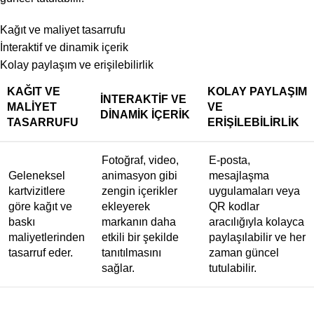
Kağıt ve maliyet tasarrufu
İnteraktif ve dinamik içerik
Kolay paylaşım ve erişilebilirlik
KAĞIT VE
KOLAY PAYLAŞIM
İNTERAKTIF VE
MALIYET
VE
DINAMIK İÇERIK
TASARRUFU
ERIŞILEBILIRLIK
Fotoğraf, video,
E-posta,
Geleneksel
animasyon gibi
mesajlaşma
kartvizitlere
zengin içerikler
uygulamaları veya
göre kağıt ve
ekleyerek
QR kodlar
baskı
markanın daha
aracılığıyla kolayca
maliyetlerinden
etkili bir şekilde
paylaşılabilir ve her
tasarruf eder.
tanıtılmasını
zaman güncel
sağlar.
tutulabilir.