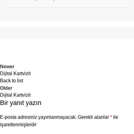
sahibinin bilgilerini kolayca
Dijital kartvizitlerin etkili olması
kaydedebilir veya iletişim kurabilir.
için bazı temel tasarım prensiplerine
dikkat etmek gerekir. Bunlar arasında
basitlik, uyumlu renk seçimi, net ve
okunaklı yazı tipleri, marka
kimliğine uygunluk gibi faktörler yer
alır.
Newer
Dijital Kartvizit
Back to list
Older
Dijital Kartvizit
Bir yanıt yazın
E-posta adresiniz yayınlanmayacak.
Gerekli alanlar
*
ile
işaretlenmişlerdir