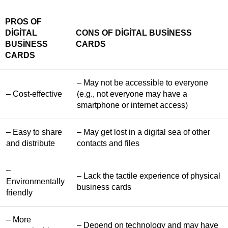
PROS OF
DIGITAL
CONS OF DIGITAL BUSINESS
BUSINESS
CARDS
CARDS
– May not be accessible to everyone
– Cost-effective
(e.g., not everyone may have a
smartphone or internet access)
– Easy to share
– May get lost in a digital sea of other
and distribute
contacts and files
–
– Lack the tactile experience of physical
Environmentally
business cards
friendly
– More
– Depend on technology and may have