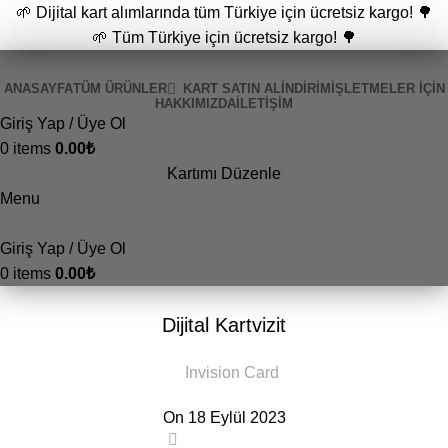
🌱 Dijital kart alımlarında tüm Türkiye için ücretsiz kargo! 🌳
🌱 Tüm Türkiye için ücretsiz kargo! 🌳
ANASAYFA
TÜM ÜRÜNLER
KART SATIN AL
İNDİRİM
İŞLETMELER İÇIN
HAKKIMIZDA
İLETIŞIM
Giriş Yap / Üye Ol
0
items
0.00
₺
Kartımı Düzenle
Menu
Giriş Yap / Üye Ol
0
items
0.00
₺
GENEL
Dijital Kartvizit
Invision Card
On 18 Eylül 2023
0