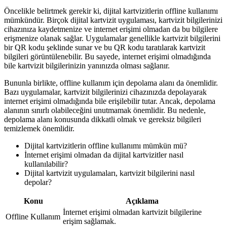
Öncelikle belirtmek gerekir ki, dijital kartvizitlerin offline kullanımı
mümkündür. Birçok dijital kartvizit uygulaması, kartvizit bilgilerinizi
cihazınıza kaydetmenize ve internet erişimi olmadan da bu bilgilere
erişmenize olanak sağlar. Uygulamalar genellikle kartvizit bilgilerini
bir QR kodu şeklinde sunar ve bu QR kodu taratılarak kartvizit
bilgileri görüntülenebilir. Bu sayede, internet erişimi olmadığında
bile kartvizit bilgilerinizin yanınızda olması sağlanır.
Bununla birlikte, offline kullanım için depolama alanı da önemlidir.
Bazı uygulamalar, kartvizit bilgilerinizi cihazınızda depolayarak
internet erişimi olmadığında bile erişilebilir tutar. Ancak, depolama
alanının sınırlı olabileceğini unutmamak önemlidir. Bu nedenle,
depolama alanı konusunda dikkatli olmak ve gereksiz bilgileri
temizlemek önemlidir.
Dijital kartvizitlerin offline kullanımı mümkün mü?
İnternet erişimi olmadan da dijital kartvizitler nasıl
kullanılabilir?
Dijital kartvizit uygulamaları, kartvizit bilgilerini nasıl
depolar?
Konu
Açıklama
İnternet erişimi olmadan kartvizit bilgilerine
Offline Kullanım
erişim sağlamak.