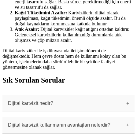
enerji tasarrufu sağlar. Baskı süreci gerektirmediği için enerji
ve su tasarrufu da sağlar.
Kağıt Tüketimini Azaltır:
Kartvizitlerin dijital olarak
paylaşılması, kağıt tüketimini önemli ölçüde azaltır. Bu da
doğal kaynakların korunmasına katkıda bulunur.
Atık Azalır:
Dijital kartvizitler kağıt atığını ortadan kaldırır.
Geleneksel kartvizitlerin kullanılmadığı durumlarda atık
oluşmaz ve çöp miktarı azalır.
Dijital kartvizitler ile iş dünyasında iletişim dönemi de
değişmektedir. Hem çevre dostu hem de kullanımı kolay olan bu
yöntem, işletmelerin daha sürdürülebilir bir şekilde faaliyet
göstermesine olanak sağlar.
Sık Sorulan Sorular
Dijital kartvizit nedir?
Dijital kartvizit, geleneksel kartvizitlerin
dijital ortamda oluşturulan versiyonudur.
İçerisinde işletme veya kişisel bilgileri
Dijital kartvizit kullanmanın avantajları nelerdir?
barındıran, paylaşılabilen, güncellenebilen ve
offline olarak kullanılabilen bir dijital
Dijital kartvizit kullanmanın avantajları