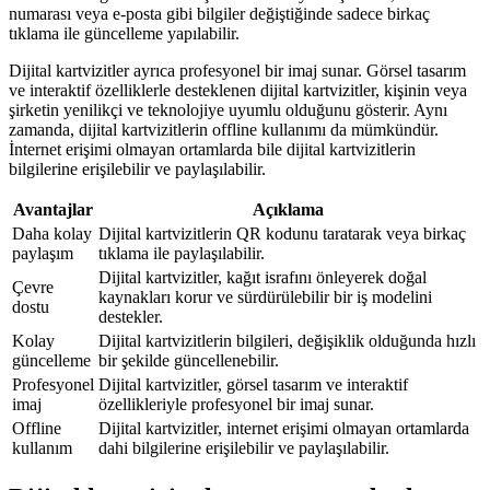
numarası veya e-posta gibi bilgiler değiştiğinde sadece birkaç
tıklama ile güncelleme yapılabilir.
Dijital kartvizitler ayrıca profesyonel bir imaj sunar. Görsel tasarım
ve interaktif özelliklerle desteklenen dijital kartvizitler, kişinin veya
şirketin yenilikçi ve teknolojiye uyumlu olduğunu gösterir. Aynı
zamanda, dijital kartvizitlerin offline kullanımı da mümkündür.
İnternet erişimi olmayan ortamlarda bile dijital kartvizitlerin
bilgilerine erişilebilir ve paylaşılabilir.
Avantajlar
Açıklama
Daha kolay
Dijital kartvizitlerin QR kodunu taratarak veya birkaç
paylaşım
tıklama ile paylaşılabilir.
Dijital kartvizitler, kağıt israfını önleyerek doğal
Çevre
kaynakları korur ve sürdürülebilir bir iş modelini
dostu
destekler.
Kolay
Dijital kartvizitlerin bilgileri, değişiklik olduğunda hızlı
güncelleme
bir şekilde güncellenebilir.
Profesyonel
Dijital kartvizitler, görsel tasarım ve interaktif
imaj
özellikleriyle profesyonel bir imaj sunar.
Offline
Dijital kartvizitler, internet erişimi olmayan ortamlarda
kullanım
dahi bilgilerine erişilebilir ve paylaşılabilir.