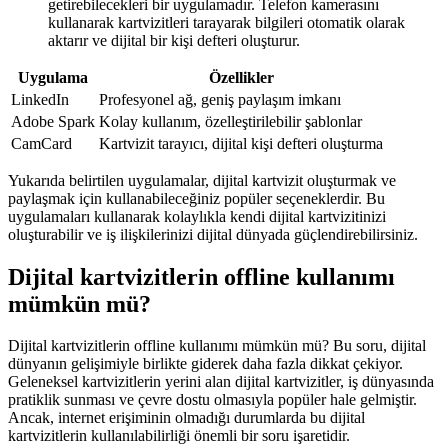
getirebilecekleri bir uygulamadır. Telefon kamerasını
kullanarak kartvizitleri tarayarak bilgileri otomatik olarak
aktarır ve dijital bir kişi defteri oluşturur.
Uygulama
Özellikler
LinkedIn
Profesyonel ağ, geniş paylaşım imkanı
Adobe Spark
Kolay kullanım, özelleştirilebilir şablonlar
CamCard
Kartvizit tarayıcı, dijital kişi defteri oluşturma
Yukarıda belirtilen uygulamalar, dijital kartvizit oluşturmak ve
paylaşmak için kullanabileceğiniz popüler seçeneklerdir. Bu
uygulamaları kullanarak kolaylıkla kendi dijital kartvizitinizi
oluşturabilir ve iş ilişkilerinizi dijital dünyada güçlendirebilirsiniz.
Dijital kartvizitlerin offline kullanımı
mümkün mü?
Dijital kartvizitlerin offline kullanımı mümkün mü? Bu soru, dijital
dünyanın gelişimiyle birlikte giderek daha fazla dikkat çekiyor.
Geleneksel kartvizitlerin yerini alan dijital kartvizitler, iş dünyasında
pratiklik sunması ve çevre dostu olmasıyla popüler hale gelmiştir.
Ancak, internet erişiminin olmadığı durumlarda bu dijital
kartvizitlerin kullanılabilirliği önemli bir soru işaretidir.