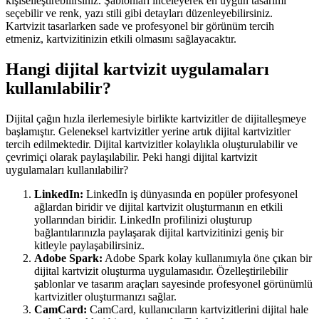
kişiselleştirebilirsiniz. Şablonları inceleyerek en uygun tasarımı
seçebilir ve renk, yazı stili gibi detayları düzenleyebilirsiniz.
Kartvizit tasarlarken sade ve profesyonel bir görünüm tercih
etmeniz, kartvizitinizin etkili olmasını sağlayacaktır.
Hangi dijital kartvizit uygulamaları
kullanılabilir?
Dijital çağın hızla ilerlemesiyle birlikte kartvizitler de dijitalleşmeye
başlamıştır. Geleneksel kartvizitler yerine artık dijital kartvizitler
tercih edilmektedir. Dijital kartvizitler kolaylıkla oluşturulabilir ve
çevrimiçi olarak paylaşılabilir. Peki hangi dijital kartvizit
uygulamaları kullanılabilir?
LinkedIn:
LinkedIn iş dünyasında en popüler profesyonel
ağlardan biridir ve dijital kartvizit oluşturmanın en etkili
yollarından biridir. LinkedIn profilinizi oluşturup
bağlantılarınızla paylaşarak dijital kartvizitinizi geniş bir
kitleyle paylaşabilirsiniz.
Adobe Spark:
Adobe Spark kolay kullanımıyla öne çıkan bir
dijital kartvizit oluşturma uygulamasıdır. Özelleştirilebilir
şablonlar ve tasarım araçları sayesinde profesyonel görünümlü
kartvizitler oluşturmanızı sağlar.
CamCard:
CamCard, kullanıcıların kartvizitlerini dijital hale