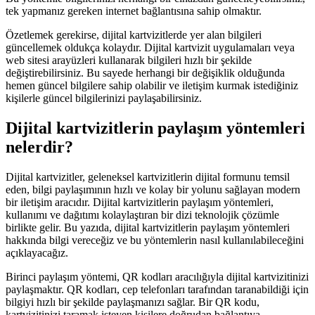
tek yapmanız gereken internet bağlantısına sahip olmaktır.
Özetlemek gerekirse, dijital kartvizitlerde yer alan bilgileri
güncellemek oldukça kolaydır. Dijital kartvizit uygulamaları veya
web sitesi arayüzleri kullanarak bilgileri hızlı bir şekilde
değiştirebilirsiniz. Bu sayede herhangi bir değişiklik olduğunda
hemen güncel bilgilere sahip olabilir ve iletişim kurmak istediğiniz
kişilerle güncel bilgilerinizi paylaşabilirsiniz.
Dijital kartvizitlerin paylaşım yöntemleri
nelerdir?
Dijital kartvizitler, geleneksel kartvizitlerin dijital formunu temsil
eden, bilgi paylaşımının hızlı ve kolay bir yolunu sağlayan modern
bir iletişim aracıdır. Dijital kartvizitlerin paylaşım yöntemleri,
kullanımı ve dağıtımı kolaylaştıran bir dizi teknolojik çözümle
birlikte gelir. Bu yazıda, dijital kartvizitlerin paylaşım yöntemleri
hakkında bilgi vereceğiz ve bu yöntemlerin nasıl kullanılabileceğini
açıklayacağız.
Birinci paylaşım yöntemi, QR kodları aracılığıyla dijital kartvizitinizi
paylaşmaktır. QR kodları, cep telefonları tarafından taranabildiği için
bilgiyi hızlı bir şekilde paylaşmanızı sağlar. Bir QR kodu,
kartvizitinizi taramak isteyen kişilere doğrudan bağlantıya