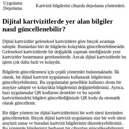
Uygulama
Kartvizit bilgilerini cihazda depolama yöntemleri.
Depolama
Dijital kartvizitlerde yer alan bilgiler
nasıl güncellenebilir?
Dijital kartvizitler geleneksel kartvizitlere göre birçok avantaja
sahiptir. Bunlardan biri de bilgilerin kolaylıkla güncellenebilmesidir.
Geleneksel kartvizitlerde bir değişiklik yapmak istediğinizde yeni
kartvizitler bastırmanız gerekmektedir. Ancak dijital kartvizitlerde bu
işlem çok daha hızlı ve kolaydır.
Bilgilerin güncellenmesi için çeşitli yöntemler bulunmaktadır. İlk
olarak, bir dijital kartvizit uygulaması kullanarak bilgilerinizi
güncelleyebilirsiniz. Bu uygulamalar genellikle kullanıcı dostu bir
arayüze sahiptir ve kolaylıkla bilgilerinizi değiştirebilirsiniz. Ayrıca,
bazı uygulamalar QR kodlarını destekler ve bu sayede
kartvizitinizdeki bilgileri güncellediğinizde QR kodu da otomatik
olarak güncellenir.
Bir diğer yöntem ise dijital kartvizitlerinizi bir web sitesi üzerinden
güncellemektir. Birçok dijital kartvizit uygulaması size bir web sitesi
arayüzü sunar ve buradan kartvizit bilgilerinizi düzenleyebilirsiniz.
Bu yöntemle bilgilerinizi herhangi bir cihazdan güncelleyebilirsiniz,