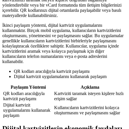
yönlendirebilir veya bir vCard formatında tüm iletişim bilgilerinizi
içerebilir. QR kodlarınızı dijital ortamlarda paylaşabilir veya basılı
materyallerde kullanabilirsiniz.
İkinci paylaşım yöntemi, dijital kartvizit uygulamalarını
kullanmaktır. Birçok mobil uygulama, kullanıcıların kartvizitlerini
oluşturmasını, yönetmesini ve paylaşmasını sağlar. Bu uygulamalar
genellikle kullanıcıların kartvizitlerini birbirleriyle paylaşmasını
kolaylaştıracak özelliklere sahiptir. Kullanıcılar, uygulama içinde
kartvizitlerini aramak veya kolayca paylaşmak için diğer
kullanıcıların telefon numaralarını veya e-posta adreslerini
kullanabilir.
QR kodları aracılığıyla kartvizit paylaşımı
Dijital kartvizit uygulamalarını kullanarak paylaşım
Paylaşım Yöntemi
Açıklama
QR kodları aracılığıyla
Kartviziti taramak isteyen kişilere hızlı
kartvizit paylaşımı
erişim sağlar
Dijital kartvizit
Kullanıcıların kartvizitlerini kolayca
uygulamalarını kullanarak
oluşturmasını ve paylaşmasını sağlar
paylaşım
Dijital kartvizitlerin ekonomik faydaları