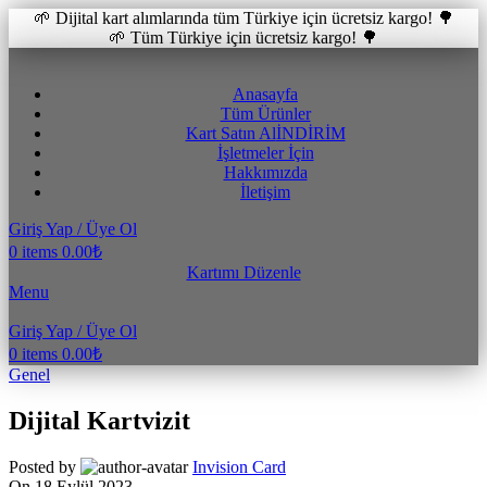
🌱 Dijital kart alımlarında tüm Türkiye için ücretsiz kargo! 🌳
🌱 Tüm Türkiye için ücretsiz kargo! 🌳
Anasayfa
Tüm Ürünler
Kart Satın Al
İNDİRİM
İşletmeler İçin
Hakkımızda
İletişim
Giriş Yap / Üye Ol
0
items
0.00
₺
Kartımı Düzenle
Menu
Giriş Yap / Üye Ol
0
items
0.00
₺
Genel
Dijital Kartvizit
Posted by
Invision Card
On 18 Eylül 2023