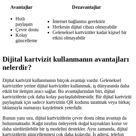
Avantajlar
Dezavantajlar
Hızlı
İnternet bağlantısı gerektirir
paylaşım
Herkesin dijital cihazı olmayabilir
Çevre dostu
Geleneksel kartvizitler kadar kişisel bir
Kolay
etkisi olmayabilir
güncelleme
Dijital kartvizit kullanmanın avantajları
nelerdir?
Dijital kartvizit kullanmanın birçok avantajı vardır. Geleneksel
kartvizitler yerine dijital kartvizitler kullanmak, iş dünyasında daha
etkili bir iletişim aracı sağlar. Bu avantajlarından biri, dijital
kartvizitlerin çok daha kolay paylaşılabilmesidir. Bir dijital kartviziti
paylaşmak için sadece kartvizitin QR kodunu taratmak veya birkaç
tıklamayla numarayı kaydetmek yeterlidir.
Bunun yanı sıra, dijital kartvizitlerin çevre dostu olma avantajı da
bulunmaktadır. Kağıt israfını önleyerek doğal kaynakları korur ve
daha sürdürülebilir bir iş modelini destekler. Aynı zamanda, dijital
kartvizitlerin güncellenmesi çok daha kolaydır. İş adresi, telefon