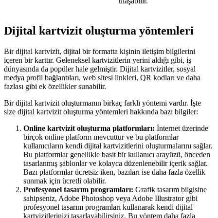
ulaşabilir.
Dijital kartvizit oluşturma yöntemleri
Bir dijital kartvizit, dijital bir formatta kişinin iletişim bilgilerini
içeren bir karttır. Geleneksel kartvizitlerin yerini aldığı gibi, iş
dünyasında da popüler hale gelmiştir. Dijital kartvizitler, sosyal
medya profil bağlantıları, web sitesi linkleri, QR kodları ve daha
fazlası gibi ek özellikler sunabilir.
Bir dijital kartvizit oluşturmanın birkaç farklı yöntemi vardır. İşte
size dijital kartvizit oluşturma yöntemleri hakkında bazı bilgiler:
Online kartvizit oluşturma platformları:
İnternet üzerinde
birçok online platform mevcuttur ve bu platformlar
kullanıcıların kendi dijital kartvizitlerini oluşturmalarını sağlar.
Bu platformlar genellikle basit bir kullanıcı arayüzü, önceden
tasarlanmış şablonlar ve kolayca düzenlenebilir içerik sağlar.
Bazı platformlar ücretsiz iken, bazıları ise daha fazla özellik
sunmak için ücretli olabilir.
Profesyonel tasarım programları:
Grafik tasarım bilgisine
sahipseniz, Adobe Photoshop veya Adobe Illustrator gibi
profesyonel tasarım programları kullanarak kendi dijital
kartvizitlerinizi tasarlayabilirsiniz. Bu yöntem daha fazla