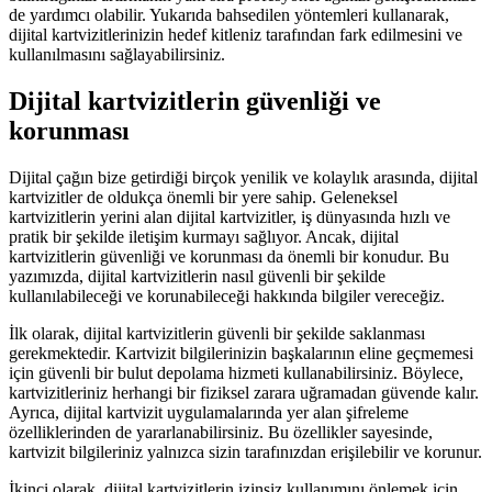
de yardımcı olabilir. Yukarıda bahsedilen yöntemleri kullanarak,
dijital kartvizitlerinizin hedef kitleniz tarafından fark edilmesini ve
kullanılmasını sağlayabilirsiniz.
Dijital kartvizitlerin güvenliği ve
korunması
Dijital çağın bize getirdiği birçok yenilik ve kolaylık arasında, dijital
kartvizitler de oldukça önemli bir yere sahip. Geleneksel
kartvizitlerin yerini alan dijital kartvizitler, iş dünyasında hızlı ve
pratik bir şekilde iletişim kurmayı sağlıyor. Ancak, dijital
kartvizitlerin güvenliği ve korunması da önemli bir konudur. Bu
yazımızda, dijital kartvizitlerin nasıl güvenli bir şekilde
kullanılabileceği ve korunabileceği hakkında bilgiler vereceğiz.
İlk olarak, dijital kartvizitlerin güvenli bir şekilde saklanması
gerekmektedir. Kartvizit bilgilerinizin başkalarının eline geçmemesi
için güvenli bir bulut depolama hizmeti kullanabilirsiniz. Böylece,
kartvizitleriniz herhangi bir fiziksel zarara uğramadan güvende kalır.
Ayrıca, dijital kartvizit uygulamalarında yer alan şifreleme
özelliklerinden de yararlanabilirsiniz. Bu özellikler sayesinde,
kartvizit bilgileriniz yalnızca sizin tarafınızdan erişilebilir ve korunur.
İkinci olarak, dijital kartvizitlerin izinsiz kullanımını önlemek için