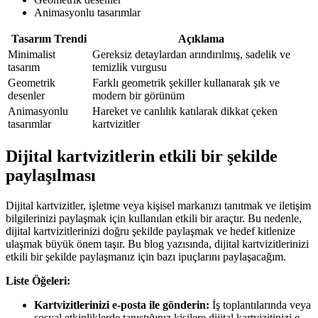
Animasyonlu tasarımlar
Tasarım Trendi
Açıklama
Minimalist
Gereksiz detaylardan arındırılmış, sadelik ve
tasarım
temizlik vurgusu
Geometrik
Farklı geometrik şekiller kullanarak şık ve
desenler
modern bir görünüm
Animasyonlu
Hareket ve canlılık katılarak dikkat çeken
tasarımlar
kartvizitler
Dijital kartvizitlerin etkili bir şekilde
paylaşılması
Dijital kartvizitler, işletme veya kişisel markanızı tanıtmak ve iletişim
bilgilerinizi paylaşmak için kullanılan etkili bir araçtır. Bu nedenle,
dijital kartvizitlerinizi doğru şekilde paylaşmak ve hedef kitlenize
ulaşmak büyük önem taşır. Bu blog yazısında, dijital kartvizitlerinizi
etkili bir şekilde paylaşmanız için bazı ipuçlarını paylaşacağım.
Liste Öğeleri:
Kartvizitlerinizi e-posta ile gönderin:
İş toplantılarında veya
sosyal etkinliklerde tanıştığınız kişilere dijital kartvizitinizi e-