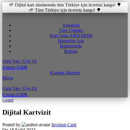
🌱 Dijital kart alımlarında tüm Türkiye için ücretsiz kargo! 🌳
🌱 Tüm Türkiye için ücretsiz kargo! 🌳
Anasayfa
Tüm Ürünler
Kart Satın Al
İNDİRİM
İşletmeler İçin
Hakkımızda
İletişim
Giriş Yap / Üye Ol
0
items
0.00
₺
Kartımı Düzenle
Menu
Giriş Yap / Üye Ol
0
items
0.00
₺
Genel
Dijital Kartvizit
Posted by
Invision Card
On 18 Eylül 2023