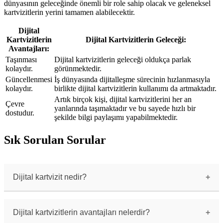
dünyasının geleceğinde önemli bir role sahip olacak ve geleneksel
kartvizitlerin yerini tamamen alabilecektir.
Dijital
Kartvizitlerin
Dijital Kartvizitlerin Geleceği:
Avantajları:
Taşınması
Dijital kartvizitlerin geleceği oldukça parlak
kolaydır.
görünmektedir.
Güncellenmesi
İş dünyasında dijitalleşme sürecinin hızlanmasıyla
kolaydır.
birlikte dijital kartvizitlerin kullanımı da artmaktadır.
Artık birçok kişi, dijital kartvizitlerini her an
Çevre
yanlarında taşımaktadır ve bu sayede hızlı bir
dostudur.
şekilde bilgi paylaşımı yapabilmektedir.
Sık Sorulan Sorular
Dijital kartvizit nedir?
Dijital kartvizit, fiziksel bir kartvizitin
dijital bir versiyonudur ve kişisel veya iş
bilgilerinizi elektronik olarak paylaşmanızı
Dijital kartvizitlerin avantajları nelerdir?
sağlar.