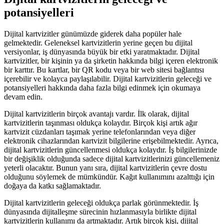
potansiyelleri
Dijital kartvizitler günümüzde giderek daha popüler hale
gelmektedir. Geleneksel kartvizitlerin yerine geçen bu dijital
versiyonlar, iş dünyasında büyük bir etki yaratmaktadır. Dijital
kartvizitler, bir kişinin ya da şirketin hakkında bilgi içeren elektronik
bir karttır. Bu kartlar, bir QR kodu veya bir web sitesi bağlantısı
içerebilir ve kolayca paylaşılabilir. Dijital kartvizitlerin geleceği ve
potansiyelleri hakkında daha fazla bilgi edinmek için okumaya
devam edin.
Dijital kartvizitlerin birçok avantajı vardır. İlk olarak, dijital
kartvizitlerin taşınması oldukça kolaydır. Birçok kişi artık ağır
kartvizit cüzdanları taşımak yerine telefonlarından veya diğer
elektronik cihazlarından kartvizit bilgilerine erişebilmektedir. Ayrıca,
dijital kartvizitlerin güncellenmesi oldukça kolaydır. İş bilgilerinizde
bir değişiklik olduğunda sadece dijital kartvizitlerinizi güncellemeniz
yeterli olacaktır. Bunun yanı sıra, dijital kartvizitlerin çevre dostu
olduğunu söylemek de mümkündür. Kağıt kullanımını azalttığı için
doğaya da katkı sağlamaktadır.
Dijital kartvizitlerin geleceği oldukça parlak görünmektedir. İş
dünyasında dijitalleşme sürecinin hızlanmasıyla birlikte dijital
kartvizitlerin kullanımı da artmaktadır. Artık birçok kişi, dijital