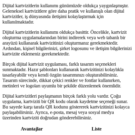
Dijital kartvizitlerin kullanımı günümüzde oldukça yaygınlaşmıştır.
Geleneksel kartvizitlere göre daha pratik ve kullanışlı olan dijital
kartvizitler, iş dünyasında iletişimi kolaylaştırmak için
kullanılmaktadır.
Dijital kartvizitlerin kullanımı oldukça basittir. Öncelikle, kartvizit
oluşturma uygulamalarından birini indirerek veya web tabanlı bir
arayüzü kullanarak kartvizitinizi oluşturmanız gerekmektedir.
Ardından, kişisel bilgilerinizi, şirket logosunu ve iletişim bilgilerinizi
kartvizite eklemeniz gerekmektedir.
Birçok dijital kartvizit uygulaması, farklı tasarım seçenekleri
sunmaktadır. Hazır şablonları kullanarak kartvizitinizi kolaylıkla
tasarlayabilir veya kendi özgün tasarımınızı oluşturabilirsiniz.
Tasarım sürecinde, dikkat çekici renkler ve fontlar kullanırken,
metinleri ve logoları uyumlu bir şekilde düzenlemek önemlidir.
Dijital kartvizitleri paylaşmanın birçok farklı yolu vardır. Çoğu
uygulama, kartviziti bir QR kodu olarak kaydetme seçeneği sunar.
Bu sayede karşı tarafa QR kodunu göstererek kartvizitinizi kolayca
paylaşabilirsiniz. Ayrıca, e-posta, mesaj veya sosyal medya
üzerinden kartviziti doğrudan gönderebilirsiniz.
Avantajlar
Liste