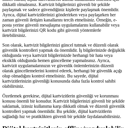
dikkatli olmalısınız. Kartvizit bilgilerinizi güvenli bir şekilde
paylaşmak ve sadece güvendiğiniz kişilerle paylaşmak önemlidir.
Ayrıca, dijital kartvizitlerinizi gönderirken veya paylaşırken her
zaman güvenli iletişim kanallarını tercih etmelisiniz. Örneğin, e-
posta yerine güvenli mesajlaşma uygulamalarını kullanabilir veya
kartvizit bilgilerinizi QR kodu gibi güvenli yöntemlerle
iletebilirsiniz.
Son olarak, kartvizit bilgilerinizi güncel tutmak ve düzenli olarak
güvenlik kontrolleri yapmak da önemlidir. İş bilgilerinizde değişiklik
olduğunda veya kartvizit bilgilerinizde herhangi bir hata veya
eksiklik olduğunda hemen güncelleme yapmalısınız. Ayrıca,
kartvizit uygulamalarınızın ve güvenlik önlemlerinizin düzenli
olarak güncellemelerini kontrol ederek, herhangi bir güvenlik açığı
olup olmadığını kontrol etmelisiniz. Bu sayede, dijital
kartvizitlerinizin güvenliği konusunda daha fazla kontrol sahibi
olabilirsiniz.
Özetlemek gerekirse, dijital kartvizitlerin güvenliği ve korunması
konusu önemli bir konudur. Kartvizit bilgilerinizi güvenli bir şekilde
saklamak, izinsiz kullanıma karşı dikkatli olmak ve düzenli güvenlik
kontrolleri yapmak önemlidir. Bu şekilde, dijital kartvizitlerin
sağladığı hız ve pratiklikten güvenli bir şekilde faydalanabilirsiniz.