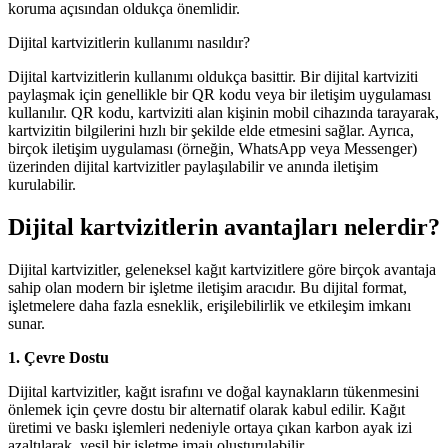
koruma açısından oldukça önemlidir.
Dijital kartvizitlerin kullanımı nasıldır?
Dijital kartvizitlerin kullanımı oldukça basittir. Bir dijital kartviziti
paylaşmak için genellikle bir QR kodu veya bir iletişim uygulaması
kullanılır. QR kodu, kartviziti alan kişinin mobil cihazında tarayarak,
kartvizitin bilgilerini hızlı bir şekilde elde etmesini sağlar. Ayrıca,
birçok iletişim uygulaması (örneğin, WhatsApp veya Messenger)
üzerinden dijital kartvizitler paylaşılabilir ve anında iletişim
kurulabilir.
Dijital kartvizitlerin avantajları nelerdir?
Dijital kartvizitler, geleneksel kağıt kartvizitlere göre birçok avantaja
sahip olan modern bir işletme iletişim aracıdır. Bu dijital format,
işletmelere daha fazla esneklik, erişilebilirlik ve etkileşim imkanı
sunar.
1. Çevre Dostu
Dijital kartvizitler, kağıt israfını ve doğal kaynakların tükenmesini
önlemek için çevre dostu bir alternatif olarak kabul edilir. Kağıt
üretimi ve baskı işlemleri nedeniyle ortaya çıkan karbon ayak izi
azaltılarak, yeşil bir işletme imajı oluşturulabilir.