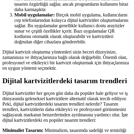
tasarım özgürlüğü sağlar, ancak programların kullanımı biraz
daha karmaşıktır.
Mobil uygulamalar:
Birçok mobil uygulama, kullanıcıların
cep telefonlarından kolayca dijital kartvizitler oluşturmalarını
sağlar. Bu uygulamalar genellikle kullanıcı dostu arayüzler
sunar ve çeşitli özellikler içerir. Bazı uygulamalar QR
kodlarını otomatik olarak oluşturabilir ve kartvizitleri
doğrudan diğer cihazlara gönderebilir.
Dijital kartvizit oluşturma yöntemleri sizin beceri düzeyinize,
zamanınıza ve ihtiyaçlarınıza bağlı olarak değişebilir. Önemli olan,
profesyonel ve etkileyici bir kartvizit oluşturmak için ihtiyaçlarınıza
en uygun yöntemi seçmektir.
Dijital kartvizitlerdeki tasarım trendleri
Dijital kartvizitler her geçen gün daha da popüler hale geliyor ve iş
dünyasında geleneksel kartvizitlere alternatif olarak tercih ediliyor.
Peki, dijital kartvizitlerdeki tasarım trendleri nelerdir? Tasarım
trendleri, kartvizitlerin daha etkileyici ve profesyonel görünmesini
sağlayarak markanın benzerlerinden ayrılmasına yardımcı olur. İşte
dijital kartvizitlerdeki en popüler tasarım trendleri:
Minimalist Tasarım:
Minimalizm, tasarımda sadeliği ve temizliği