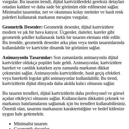
vurgular. Bu tasarım trendi, dijital kartvizitlerdeki gereksiz detayları
ortadan kaldırır ve daha sade bir görünüm elde edilmesini sağlar.
Minimalist tasarımlar, net ve okunması kolay metinler ve basit renk
paletleri kullanarak markanın mesajını vurgular.
Geometrik Desenler:
Geometrik desenler, dijital kartvizitlere
modern ve şık bir hava katıyor. Üçgenler, daireler, kareler gibi
geometrik şekiller kullanarak farklı bir tasarım elemanı elde edilir.
Bu trendde, geometrik desenler arka plan veya metin tasarımlarında
kullanılabilir ve kartvizite dinamik bir görünüm sağlar.
Animasyonlu Tasarımlar:
Son zamanlarda animasyonlu dijital
kartvizitler oldukça popüler hale geldi. Animasyonlar, kartvizitlere
hareket ve canlılık katarken aynı zamanda markanın dikkat
çekmesini sağlar. Animasyonlu kartvizitlerde, basit geçiş efektleri
veya hareketli logolar gibi animasyonlar kullanılabilir. Bu trend,
kartvizitlerin dijital dünyada daha akılda kalıcı olmasını sağlar.
Bu tasarım trendleri, dijital kartvizitlerin daha profesyonel ve görsel
açıdan etkileyici olmasını sağlar. Kullanıcıların dikkatini çekmek ve
markanızı hatırlamalarını sağlamak için bu trendleri kullanabilirsiniz.
Önemli olan, tasarımı markanızın karakteristiğine ve hedef kitlenize
uygun hale getirmektir.
Minimalist tasarım
Geometrik desenler