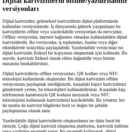
Dijital kartvizitlerin offline/yazdırılabilir
versiyonları
Dijital kartvizitler, geleneksel kartvizitlerin dijital platformlarda
kullanılan versiyonlarıdır. İş dünyasında giderek yaygınlaşan bu
kartvizitlerin offline veya yazdırılabilir versiyonları da mevcuttur.
Offline versiyonlar, internet bağlantısı olmadan kullanılabilen dijital
kartvizitlerdir. Bu versiyonlar, iş toplantıları, fuarlar veya diğer
etkinliklerde kolaylıkla paylaşılabilir. Yazdırılabilir versiyonlar ise,
dijital kartvizitin fiziksel bir kopyasını oluşturmak için kullanılır. Bu
sayede, kartviziti fiziksel olarak elden dağıtabilir veya birinin
masasına bırakabilirsiniz.
Dijital kartvizitlerin offline versiyonları, QR kodları veya NFC
teknolojisi kullanılarak oluşturulur. Bir dijital kartvizitin offline
versiyonunu paylaşmak istediğinizde, karşıdaki kişiye kartvizitinizi
göndermek yerine, bu teknolojileri kullanabilirsiniz. Karşıdaki kişi,
telefonunun kamerasıyla QR kodunu tarayarak veya NFC
teknolojisini kullanarak kartvizitinizi kaydedebilir. Bu yöntem, her
iki tarafın da kartvizit bilgilerini hızlı ve doğru bir şekilde
paylaşmasına olanak tanır.
Yazdırılabilir dijital kartvizitlerin oluşturulması ise daha basit bir
süreçtir. Çoğu dijital kartvizit oluşturma platformu, kartviziti indirme
veya yazdırma seçeneği sunar. Bu seçeneği kullanarak, dijital