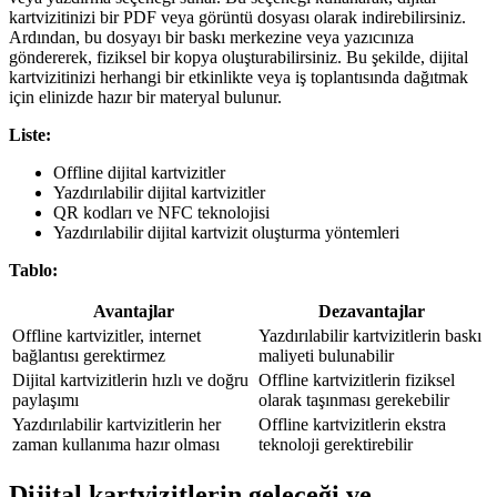
kartvizitinizi bir PDF veya görüntü dosyası olarak indirebilirsiniz.
Ardından, bu dosyayı bir baskı merkezine veya yazıcınıza
göndererek, fiziksel bir kopya oluşturabilirsiniz. Bu şekilde, dijital
kartvizitinizi herhangi bir etkinlikte veya iş toplantısında dağıtmak
için elinizde hazır bir materyal bulunur.
Liste:
Offline dijital kartvizitler
Yazdırılabilir dijital kartvizitler
QR kodları ve NFC teknolojisi
Yazdırılabilir dijital kartvizit oluşturma yöntemleri
Tablo:
Avantajlar
Dezavantajlar
Offline kartvizitler, internet
Yazdırılabilir kartvizitlerin baskı
bağlantısı gerektirmez
maliyeti bulunabilir
Dijital kartvizitlerin hızlı ve doğru
Offline kartvizitlerin fiziksel
paylaşımı
olarak taşınması gerekebilir
Yazdırılabilir kartvizitlerin her
Offline kartvizitlerin ekstra
zaman kullanıma hazır olması
teknoloji gerektirebilir
Dijital kartvizitlerin geleceği ve