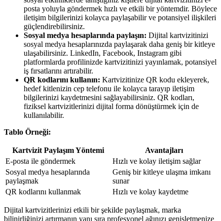
posta yoluyla göndermek hızlı ve etkili bir yöntemdir. Böylece
iletişim bilgilerinizi kolayca paylaşabilir ve potansiyel ilişkileri
güçlendirebilirsiniz.
Sosyal medya hesaplarında paylaşın:
Dijital kartvizitinizi
sosyal medya hesaplarınızda paylaşarak daha geniş bir kitleye
ulaşabilirsiniz. LinkedIn, Facebook, Instagram gibi
platformlarda profilinizde kartvizitinizi yayınlamak, potansiyel
iş fırsatlarını artırabilir.
QR kodlarını kullanın:
Kartvizitinize QR kodu ekleyerek,
hedef kitlenizin cep telefonu ile kolayca tarayıp iletişim
bilgilerinizi kaydetmesini sağlayabilirsiniz. QR kodları,
fiziksel kartvizitlerinizi dijital forma dönüştürmek için de
kullanılabilir.
Tablo Örneği:
Kartvizit Paylaşım Yöntemi
Avantajları
E-posta ile göndermek
Hızlı ve kolay iletişim sağlar
Sosyal medya hesaplarında
Geniş bir kitleye ulaşma imkanı
paylaşmak
sunar
QR kodlarını kullanmak
Hızlı ve kolay kaydetme
Dijital kartvizitlerinizi etkili bir şekilde paylaşmak, marka
bilinirliğinizi artırmanın yanı sıra profesyonel ağınızı genişletmenize