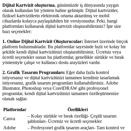
Dijital Kartvizit oluşturma
, günümüzde iş dünyasında yaygın
olarak kullanılan bir yöntem haline gelmiştir. Dijital kartvizitler,
fiziksel kartvizitlerin elektronik ortama aktarılmış ve mobil
cihazlarda kolayca paylaşılabilen bir versiyonudur. Peki, hangi
platformları kullanarak dijital kartvizit oluşturabilirsiniz? İşte size
bazı seçenekler:
1. Online Dijital Kartvizit Oluşturucular:
İnternet üzerinde birçok
platform bulunmaktadır. Bu platformlar sayesinde hızlı ve kolay bir
şekilde kendi dijital kartvizitinizi oluşturabilirsiniz. Ücretsiz veya
ücretli seçenekler sunan bu platformlar, genellikle sürükle ve bırak
yöntemiyle çalışır ve kullanıcı dostu arayüzleri vardır.
2. Grafik Tasarım Programları:
Eğer daha fazla kontrol
istiyorsanız ve dijital kartvizitinizi tamamen kendiniz tasarlamak
istiyorsanız, grafik tasarım programları kullanabilirsiniz. Adobe
Illustrator, Photoshop veya CorelDRAW gibi profesyonel
programlar, kendi dijital kartvizitinizi tamamen özelleştirmenize
olanak sağlar.
Platformlar
Özellikleri
– Kolay sürükle ve bırak özelliği- Çeşitli tasarım
Canva
şablonları- Ücretsiz ve ücretli seçenekler
Adobe
– Profesyonel grafik tasarım araçları- Tam kontrol ve