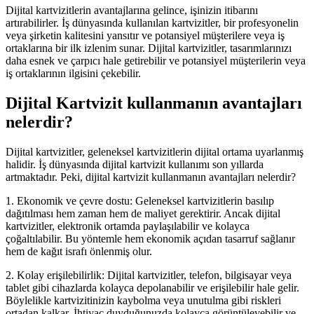
Dijital kartvizitlerin avantajlarına gelince, işinizin itibarını
artırabilirler. İş dünyasında kullanılan kartvizitler, bir profesyonelin
veya şirketin kalitesini yansıtır ve potansiyel müşterilere veya iş
ortaklarına bir ilk izlenim sunar. Dijital kartvizitler, tasarımlarınızı
daha esnek ve çarpıcı hale getirebilir ve potansiyel müşterilerin veya
iş ortaklarının ilgisini çekebilir.
Dijital Kartvizit kullanmanın avantajları
nelerdir?
Dijital kartvizitler, geleneksel kartvizitlerin dijital ortama uyarlanmış
halidir. İş dünyasında dijital kartvizit kullanımı son yıllarda
artmaktadır. Peki, dijital kartvizit kullanmanın avantajları nelerdir?
1. Ekonomik ve çevre dostu: Geleneksel kartvizitlerin basılıp
dağıtılması hem zaman hem de maliyet gerektirir. Ancak dijital
kartvizitler, elektronik ortamda paylaşılabilir ve kolayca
çoğaltılabilir. Bu yöntemle hem ekonomik açıdan tasarruf sağlanır
hem de kağıt israfı önlenmiş olur.
2. Kolay erişilebilirlik: Dijital kartvizitler, telefon, bilgisayar veya
tablet gibi cihazlarda kolayca depolanabilir ve erişilebilir hale gelir.
Böylelikle kartvizitinizin kaybolma veya unutulma gibi riskleri
ortadan kalkar. İhtiyaç duyduğunuzda kolayca görüntüleyebilir ve