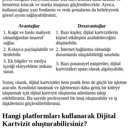
benzersiz kılacak ve marka imajınızı güçlendirecektir. Ayrıca,
kullanacağınız yazı fontlarını ve renk şemalarını da belirleyerek
görsel uyum sağlayabilirsiniz.
Avantajlar
Dezavantajlar
1. Kağıt ve baskı maliyeti
1. Bazı kişiler, dijital kartvizitlerin
olmadığından tasarruf
kişisel etkileşimi azaltabileceğini
sağlar.
düşünebilir.
2. Kolayca paylaşılabilir ve
2. İnternet bağlantısı olmadığı
iletilebilir.
durumlarda ulaşılabilirliği sınırlıdır.
3. Ek bilgiler ve medya
3. Bazı potansiyel müşteriler, dijital
içeriği ekleyebilme imkanı
kartvizitleri spam olarak algılayabilir.
sunar.
Sonuç olarak, dijital kartvizitler hem pratik hem de güçlü bir işletme
aracıdır. Kendinizi tanıtmak ve işletmenizi daha geniş bir kitleye
ulaştırmak için dijital kartvizit oluşturma adımlarını takip
edebilirsiniz. Bu sayede profesyonel bir imaj oluşturabilir ve iş
ilişkilerinizi güçlendirebilirsiniz.
Hangi platformları kullanarak Dijital
Kartvizit oluşturabilirsiniz?