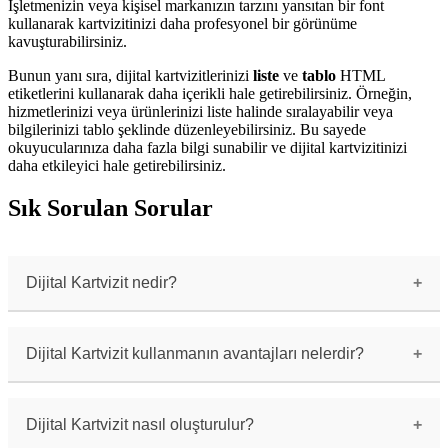
İşletmenizin veya kişisel markanızın tarzını yansıtan bir font
kullanarak kartvizitinizi daha profesyonel bir görünüme
kavuşturabilirsiniz.
Bunun yanı sıra, dijital kartvizitlerinizi
liste
ve
tablo
HTML
etiketlerini kullanarak daha içerikli hale getirebilirsiniz. Örneğin,
hizmetlerinizi veya ürünlerinizi liste halinde sıralayabilir veya
bilgilerinizi tablo şeklinde düzenleyebilirsiniz. Bu sayede
okuyucularınıza daha fazla bilgi sunabilir ve dijital kartvizitinizi
daha etkileyici hale getirebilirsiniz.
Sık Sorulan Sorular
Dijital Kartvizit nedir?
Dijital kartvizit, geleneksel kartvizitlerin
dijital ortamda oluşturulmuş halidir. İş adamları
ve profesyoneller, dijital kartvizitleri ile
Dijital Kartvizit kullanmanın avantajları nelerdir?
iletişim bilgilerini kolayca paylaşabilirler.
Dijital kartvizit kullanmanın birçok avantajı
vardır. Bunlar arasında taşıma kolaylığı, sürekli
güncelleme imkanı, yeşil çözüm olması,
Dijital Kartvizit nasıl oluşturulur?
verimlilik, online paylaşım ve etkileyici tasarım