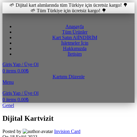
🌱 Dijital kart alımlarında tüm Türkiye için ücretsiz kargo! 🌳
🌱 Tüm Türkiye için ücretsiz kargo! 🌳
Anasayfa
Tüm Ürünler
Kart Satın Al
İNDİRİM
İşletmeler İçin
Hakkımızda
İletişim
Giriş Yap / Üye Ol
0
items
0.00
₺
Kartımı Düzenle
Menu
Giriş Yap / Üye Ol
0
items
0.00
₺
Genel
Dijital Kartvizit
Posted by
Invision Card
On 18 Eylül 2023