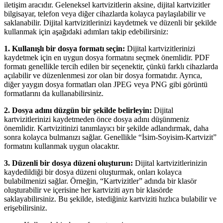
iletişim aracıdır. Geleneksel kartvizitlerin aksine, dijital kartvizitler
bilgisayar, telefon veya diğer cihazlarda kolayca paylaşılabilir ve
saklanabilir. Dijital kartvizitlerinizi kaydetmek ve düzenli bir şekilde
kullanmak için aşağıdaki adımları takip edebilirsiniz:
1. Kullanışlı bir dosya formatı seçin:
Dijital kartvizitlerinizi
kaydetmek için en uygun dosya formatını seçmek önemlidir. PDF
formatı genellikle tercih edilen bir seçenektir, çünkü farklı cihazlarda
açılabilir ve düzenlenmesi zor olan bir dosya formatıdır. Ayrıca,
diğer yaygın dosya formatları olan JPEG veya PNG gibi görüntü
formatlarını da kullanabilirsiniz.
2. Dosya adını düzgün bir şekilde belirleyin:
Dijital
kartvizitlerinizi kaydetmeden önce dosya adını düşünmeniz
önemlidir. Kartvizitinizi tanımlayıcı bir şekilde adlandırmak, daha
sonra kolayca bulmanızı sağlar. Genellikle “İsim-Soyisim-Kartvizit”
formatını kullanmak uygun olacaktır.
3. Düzenli bir dosya düzeni oluşturun:
Dijital kartvizitlerinizin
kaydedildiği bir dosya düzeni oluşturmak, onları kolayca
bulabilmenizi sağlar. Örneğin, “Kartvizitler” adında bir klasör
oluşturabilir ve içerisine her kartviziti ayrı bir klasörde
saklayabilirsiniz. Bu şekilde, istediğiniz kartviziti hızlıca bulabilir ve
erişebilirsiniz.