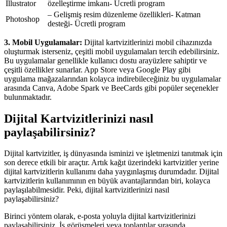
Illustrator
özelleştirme imkanı- Ücretli program
– Gelişmiş resim düzenleme özellikleri- Katman
Photoshop
desteği- Ücretli program
3. Mobil Uygulamalar:
Dijital kartvizitlerinizi mobil cihazınızda
oluşturmak isterseniz, çeşitli mobil uygulamaları tercih edebilirsiniz.
Bu uygulamalar genellikle kullanıcı dostu arayüzlere sahiptir ve
çeşitli özellikler sunarlar. App Store veya Google Play gibi
uygulama mağazalarından kolayca indirebileceğiniz bu uygulamalar
arasında Canva, Adobe Spark ve BeeCards gibi popüler seçenekler
bulunmaktadır.
Dijital Kartvizitlerinizi nasıl
paylaşabilirsiniz?
Dijital kartvizitler, iş dünyasında isminizi ve işletmenizi tanıtmak için
son derece etkili bir araçtır. Artık kağıt üzerindeki kartvizitler yerine
dijital kartvizitlerin kullanımı daha yaygınlaşmış durumdadır. Dijital
kartvizitlerin kullanımının en büyük avantajlarından biri, kolayca
paylaşılabilmesidir. Peki, dijital kartvizitlerinizi nasıl
paylaşabilirsiniz?
Birinci yöntem olarak, e-posta yoluyla dijital kartvizitlerinizi
paylaşabilirsiniz. İş görüşmeleri veya toplantılar sırasında,