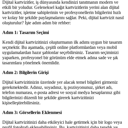
Dijital kartvizitler, iş dünyasında kendinizi tanıtmanın modern ve
etkili bir yoludur. Geleneksel kağıt kartvizitlerin yerini alan dijital
kartvizitler, işletme sahiplerinin ve profesyonellerin bilgilerini hızlı
ve kolay bir şekilde paylaşmalarını sağlar. Peki, dijital kartvizit nasıl
oluşturulur? İşte adım adım bir rehber:
Adım 1: Tasarım Seçimi
Kendi dijital kartvizitinizi oluşturmanın ilk adımı uygun bir tasarım
seçmektir. Bu aşamada, çeşitli online platformlardan veya mobil
uygulamalardan hazır şablonlar seçebilirsiniz. Tasarım seçiminizi
yaparken, profesyonel bir görünüm elde etmek adına sade ve şık
tasarımlara yönelmek önemlidir.
Adım 2: Bilgilerin Girişi
Dijital kartvizitinizin üzerinde yer alacak temel bilgileri girmeniz
gerekmektedir. Adınız, soyadınız, iş pozisyonunuz, şirket adı,
telefon numarası, e-posta adresi ve sosyal medya hesaplarınız gibi
bilgilerinizi düzenli bir şekilde girerek kartvizitinizi
kişiselleştirebilirsiniz.
Adım 3: Görsellerin Eklenmesi
Dijital kartvizitinizi daha etkileyici hale getirmek için bir logo veya
profil fotoğrafı ekleyebilirsiniz. Bu, kartvizitinizi daha tanıdık ve