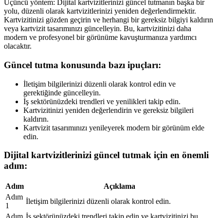
Üçüncü yöntem: Dijital kartvizitlerinizi güncel tutmanın başka bir
yolu, düzenli olarak kartvizitlerinizi yeniden değerlendirmektir.
Kartvizitinizi gözden geçirin ve herhangi bir gereksiz bilgiyi kaldırın
veya kartvizit tasarımınızı güncelleyin. Bu, kartvizitinizi daha
modern ve profesyonel bir görünüme kavuşturmanıza yardımcı
olacaktır.
Güncel tutma konusunda bazı ipuçları:
İletişim bilgilerinizi düzenli olarak kontrol edin ve
gerektiğinde güncelleyin.
İş sektörünüzdeki trendleri ve yenilikleri takip edin.
Kartvizitinizi yeniden değerlendirin ve gereksiz bilgileri
kaldırın.
Kartvizit tasarımınızı yenileyerek modern bir görünüm elde
edin.
Dijital kartvizitlerinizi güncel tutmak için en önemli
adım:
Adım
Açıklama
Adım
İletişim bilgilerinizi düzenli olarak kontrol edin.
1
Adım
İş sektörünüzdeki trendleri takip edin ve kartvizitinizi bu