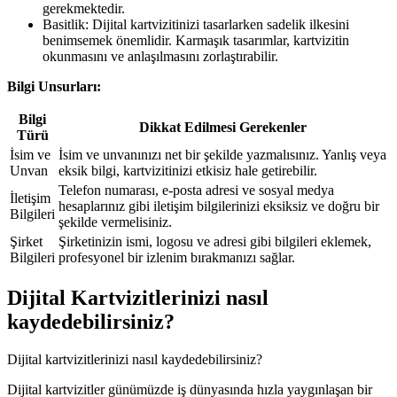
gerekmektedir.
Basitlik: Dijital kartvizitinizi tasarlarken sadelik ilkesini
benimsemek önemlidir. Karmaşık tasarımlar, kartvizitin
okunmasını ve anlaşılmasını zorlaştırabilir.
Bilgi Unsurları:
Bilgi
Dikkat Edilmesi Gerekenler
Türü
İsim ve
İsim ve unvanınızı net bir şekilde yazmalısınız. Yanlış veya
Unvan
eksik bilgi, kartvizitinizi etkisiz hale getirebilir.
Telefon numarası, e-posta adresi ve sosyal medya
İletişim
hesaplarınız gibi iletişim bilgilerinizi eksiksiz ve doğru bir
Bilgileri
şekilde vermelisiniz.
Şirket
Şirketinizin ismi, logosu ve adresi gibi bilgileri eklemek,
Bilgileri
profesyonel bir izlenim bırakmanızı sağlar.
Dijital Kartvizitlerinizi nasıl
kaydedebilirsiniz?
Dijital kartvizitlerinizi nasıl kaydedebilirsiniz?
Dijital kartvizitler günümüzde iş dünyasında hızla yaygınlaşan bir