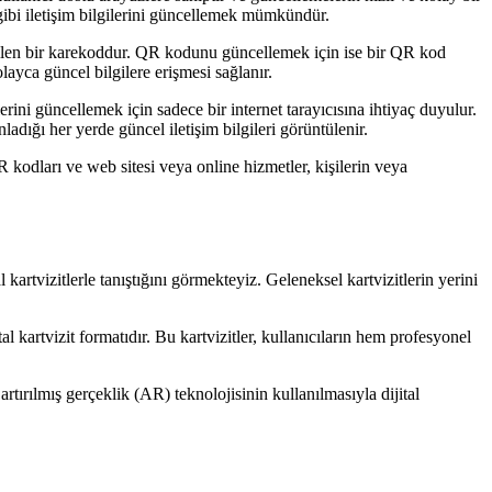
gibi iletişim bilgilerini güncellemek mümkündür.
yabilen bir karekoddur. QR kodunu güncellemek için ise bir QR kod
olayca güncel bilgilere erişmesi sağlanır.
ilerini güncellemek için sadece bir internet tarayıcısına ihtiyaç duyulur.
ladığı her yerde güncel iletişim bilgileri görüntülenir.
QR kodları ve web sitesi veya online hizmetler, kişilerin veya
l kartvizitlerle tanıştığını görmekteyiz. Geleneksel kartvizitlerin yerini
tal kartvizit formatıdır. Bu kartvizitler, kullanıcıların hem profesyonel
rtırılmış gerçeklik (AR) teknolojisinin kullanılmasıyla dijital