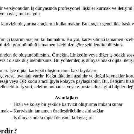
bir versiyonudur. İş dünyasında profesyonel ilişkiler kurmak ve iletişimi ko
r ve paylaşımı kolaydır.
e kartvizit oluşturma araçlarını kullanmaktır. Bu araçlar genellikle basit v
imiçi tasarım araçları kullanmaktır. Bu yol, kartvizitinizi tamamen özel
izitinizin görünümünü tamamen isteğinize göre şekillendirebilirsiniz.
rinden de oluşturabilirsiniz. Örneğin, LinkedIn veya diğer iş odaklı sosy
rtvizit olarak düşünebilirsiniz. Bu yöntemler, iş dünyasındaki dijital ilet
unar. İşte dijital kartvizit oluşturmanın bazı faydaları:
k çevresel avantajı vardır. Kağıt tüketimi azaltılır ve doğal kaynaklar kor
ajı veya QR kodu aracılığıyla kolayca paylaşılabilir. Bu, iletişimi hızland
ellenebilir. İş yeri, telefon numarası veya e-posta adresi gibi bilgiler değ
Avantajları
– Hızlı ve kolay bir şekilde kartvizit oluşturma imkanı sunar
anmak
– Kartvizitin tamamen özelleştirilebilmesini sağlar
– İş dünyasındaki dijital iletişimi kolaylaştırır
erdir?