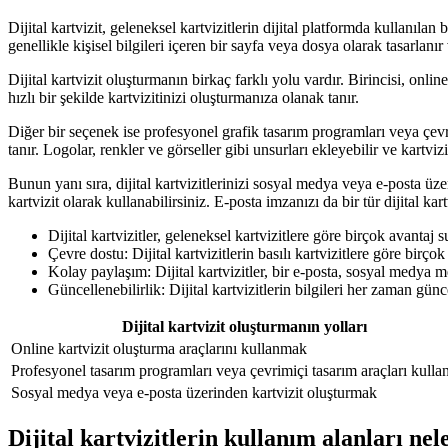
Dijital kartvizit, geleneksel kartvizitlerin dijital platformda kullanılan 
genellikle kişisel bilgileri içeren bir sayfa veya dosya olarak tasarlanı
Dijital kartvizit oluşturmanın birkaç farklı yolu vardır. Birincisi, onlin
hızlı bir şekilde kartvizitinizi oluşturmanıza olanak tanır.
Diğer bir seçenek ise profesyonel grafik tasarım programları veya çevr
tanır. Logolar, renkler ve görseller gibi unsurları ekleyebilir ve kartv
Bunun yanı sıra, dijital kartvizitlerinizi sosyal medya veya e-posta üze
kartvizit olarak kullanabilirsiniz. E-posta imzanızı da bir tür dijital ka
Dijital kartvizitler, geleneksel kartvizitlere göre birçok avantaj s
Çevre dostu: Dijital kartvizitlerin basılı kartvizitlere göre birço
Kolay paylaşım: Dijital kartvizitler, bir e-posta, sosyal medya mes
Güncellenebilirlik: Dijital kartvizitlerin bilgileri her zaman günc
Dijital kartvizit oluşturmanın yolları
Online kartvizit oluşturma araçlarını kullanmak
Profesyonel tasarım programları veya çevrimiçi tasarım araçları kull
Sosyal medya veya e-posta üzerinden kartvizit oluşturmak
Dijital kartvizitlerin kullanım alanları nel