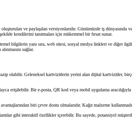
amda oluşturulan ve paylaşılan versiyonlarıdır. Günümüzde iş dünyasında ve
r şekilde kendilerini tanıtmaları için mükemmel bir fırsat sunar.
ibi temel bilgilerin yanı sıra, web sitesi, sosyal medya linkleri ve diğer ilgi
n alınmasını sağlar.
ip olabilir. Geleneksel kartvizitlerin yerini alan dijital kartvizitler, birço
ayca erişilebilir. Bir e-posta, QR kod veya mobil uygulama aracılığıyla dij
yük avantajlarından biri çevre dostu olmalarıdır. Kağıt malzeme kullanma
antılar gibi interaktif özellikler içerebilir. Bu sayede, potansiyel müşteril