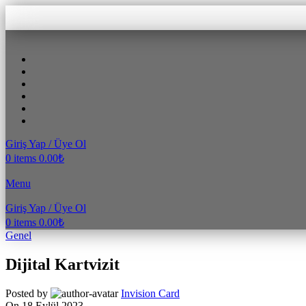
Giriş Yap / Üye Ol
0
items
0.00
₺
Menu
Giriş Yap / Üye Ol
0
items
0.00
₺
Genel
Dijital Kartvizit
Posted by
Invision Card
On 18 Eylül 2023