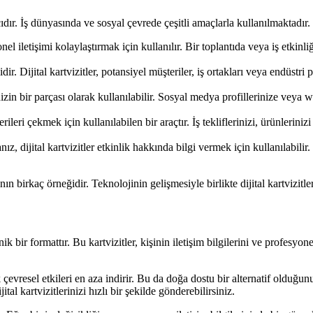
dır. İş dünyasında ve sosyal çevrede çeşitli amaçlarla kullanılmaktadır. İş
el iletişimi kolaylaştırmak için kullanılır. Bir toplantıda veya iş etkinliği
 Dijital kartvizitler, potansiyel müşteriler, iş ortakları veya endüstri p
jinizin bir parçası olarak kullanılabilir. Sosyal medya profillerinize veya
ileri çekmek için kullanılabilen bir araçtır. İş tekliflerinizi, ürünlerinizi
z, dijital kartvizitler etkinlik hakkında bilgi vermek için kullanılabilir. T
ının birkaç örneğidir. Teknolojinin gelişmesiyle birlikte dijital kartvizi
nik bir formattır. Bu kartvizitler, kişinin iletişim bilgilerini ve profesyonel
k çevresel etkileri en aza indirir. Bu da doğa dostu bir alternatif olduğunu
l kartvizitlerinizi hızlı bir şekilde gönderebilirsiniz.