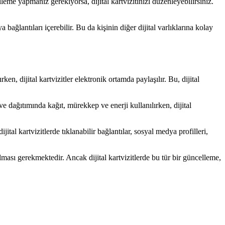
lleme yapmanız gerekiyorsa, dijital kartvizitinizi düzenleyebilirsiniz.
ya bağlantıları içerebilir. Bu da kişinin diğer dijital varlıklarına kolay
lırken, dijital kartvizitler elektronik ortamda paylaşılır. Bu, dijital
i ve dağıtımında kağıt, mürekkep ve enerji kullanılırken, dijital
 dijital kartvizitlerde tıklanabilir bağlantılar, sosyal medya profilleri,
sılması gerekmektedir. Ancak dijital kartvizitlerde bu tür bir güncelleme,