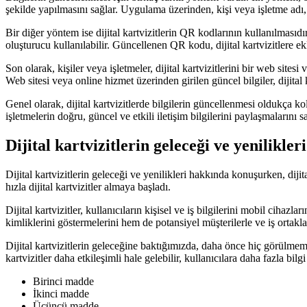
şekilde yapılmasını sağlar. Uygulama üzerinden, kişi veya işletme adı,
Bir diğer yöntem ise dijital kartvizitlerin QR kodlarının kullanılması
oluşturucu kullanılabilir. Güncellenen QR kodu, dijital kartvizitlere ekl
Son olarak, kişiler veya işletmeler, dijital kartvizitlerini bir web sites
Web sitesi veya online hizmet üzerinden girilen güncel bilgiler, dijital 
Genel olarak, dijital kartvizitlerde bilgilerin güncellenmesi oldukça kol
işletmelerin doğru, güncel ve etkili iletişim bilgilerini paylaşmalarını sa
Dijital kartvizitlerin geleceği ve yenilikler
Dijital kartvizitlerin geleceği ve yenilikleri hakkında konuşurken, dijita
hızla dijital kartvizitler almaya başladı.
Dijital kartvizitler, kullanıcıların kişisel ve iş bilgilerini mobil cihaz
kimliklerini göstermelerini hem de potansiyel müşterilerle ve iş ortakla
Dijital kartvizitlerin geleceğine baktığımızda, daha önce hiç görülmemiş
kartvizitler daha etkileşimli hale gelebilir, kullanıcılara daha fazla bil
Birinci madde
İkinci madde
Üçüncü madde