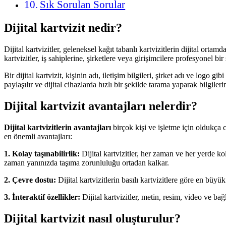
Sık Sorulan Sorular
Dijital kartvizit nedir?
Dijital kartvizitler, geleneksel kağıt tabanlı kartvizitlerin dijital ort
kartvizitler, iş sahiplerine, şirketlere veya girişimcilere profesyonel bi
Bir dijital kartvizit, kişinin adı, iletişim bilgileri, şirket adı ve logo g
paylaşılır ve dijital cihazlarda hızlı bir şekilde tarama yaparak bilgileri
Dijital kartvizit avantajları nelerdir?
Dijital kartvizitlerin avantajları
birçok kişi ve işletme için oldukça caz
en önemli avantajları:
1. Kolay taşınabilirlik:
Dijital kartvizitler, her zaman ve her yerde kol
zaman yanınızda taşıma zorunluluğu ortadan kalkar.
2. Çevre dostu:
Dijital kartvizitlerin basılı kartvizitlere göre en bü
3. İnteraktif özellikler:
Dijital kartvizitler, metin, resim, video ve bağl
Dijital kartvizit nasıl oluşturulur?