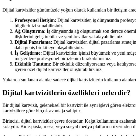
Dijital kartvizitler günümüzde yoğun olarak kullanılan bir iletişim aracı
Profesyonel İletişim:
Dijital kartvizitler, iş dünyasında profesyon
bilgilerinizi sunabilirsiniz.
Ağ Oluşturma:
İş dünyasında ağ oluşturmak son derece önemlidir.
ilişkilerini geliştirebilir ve yeni fırsatlar yakalayabilirsiniz.
Dijital Pazarlama:
Dijital kartvizitler, dijital pazarlama strate
daha geniş bir kitleye ulaşabilirsiniz.
İş Geliştirme:
Dijital kartvizitler, işinizi büyütmek ve yeni müşter
müşterilere profesyonel bir izlenim bırakabilirsiniz.
Etkinlik Tanıtımı:
Bir etkinlik düzenliyorsanız veya katılıyorsanı
içeren özel dijital kartvizitler oluşturabilirsiniz.
Yukarıda sıralanan alanlar sadece dijital kartvizitlerin kullanım alanlar
Dijital kartvizitlerin özellikleri nelerdir?
Bir dijital kartvizit, geleneksel bir kartvizit ile aynı işlevi gören elektro
kartvizitlere göre birçok avantaja sahiptir.
Birincisi, dijital kartvizitler çevre dostudur. Kağıt kullanımını azaltara
kolaydır. Bir e-posta, mesaj veya sosyal medya platformu üzerinden dijita