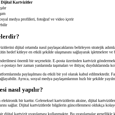
Dijital Kartvizitler
ılır
aşım
sosyal medya profilleri, fotoğraf ve video içerir
bilir
elerdir?
tvizitlerini dijital ortamda nasıl paylaşacaklarını belirleyen stratejik ad
vizitin hedef kitleye en etkili şekilde ulaşmasını sağlayarak işletmelere ve
önderilmesi önemli bir seçenektir. E-posta üzerinden kartvizit göndermek, 
rın e-postayı her zaman yanlarında taşımaları ve ihtiyaç duyduklarında kol
platformlarında paylaşılması da etkili bir yol olarak kabul edilmektedir.
ğlayabilir. Ayrıca, sosyal medya paylaşımlarının hızlı bir şekilde yayılm
esi nasıl yapılır?
en elektronik bir karttır. Geleneksel kartvizitlerin aksine, dijital kartvizit
rını sağlar. Dijital kartvizitlerde bilgilerin güncellenmesi oldukça kolayd
ir dijital kartvizit uygulaması kullanmaktır. Bu uygulamalar genellikle k