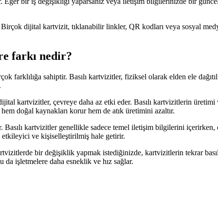
. Eğer bir iş değişikliği yaparsanız veya iletişim bilgilerinizde bir günce
r. Birçok dijital kartvizit, tıklanabilir linkler, QR kodları veya sosyal med
öre farkı nedir?
rçok farklılığa sahiptir. Basılı kartvizitler, fiziksel olarak elden ele dağıtı
.
dijital kartvizitler, çevreye daha az etki eder. Basılı kartvizitlerin üretim
da hem doğal kaynakları korur hem de atık üretimini azaltır.
ir. Basılı kartvizitler genellikle sadece temel iletişim bilgilerini içerirken,
tkileyici ve kişiselleştirilmiş hale getirir.
rtvizitlerde bir değişiklik yapmak istediğinizde, kartvizitlerin tekrar ba
Bu da işletmelere daha esneklik ve hız sağlar.