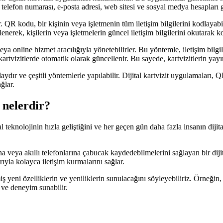
 telefon numarası, e-posta adresi, web sitesi ve sosyal medya hesapları 
dır. QR kodu, bir kişinin veya işletmenin tüm iletişim bilgilerini kodla
enerek, kişilerin veya işletmelerin güncel iletişim bilgilerini okutarak k
i veya online hizmet aracılığıyla yönetebilirler. Bu yöntemle, iletişim bilg
kartvizitlerde otomatik olarak güncellenir. Bu sayede, kartvizitlerin yayın
aydır ve çeşitli yöntemlerle yapılabilir. Dijital kartvizit uygulamaları, 
ğlar.
i nelerdir?
l teknolojinin hızla geliştiğini ve her geçen gün daha fazla insanın dijita
larına veya akıllı telefonlarına çabucak kaydedebilmelerini sağlayan bir diji
rıyla kolayca iletişim kurmalarını sağlar.
 yeni özelliklerin ve yeniliklerin sunulacağını söyleyebiliriz. Örneğin, a
gi ve deneyim sunabilir.