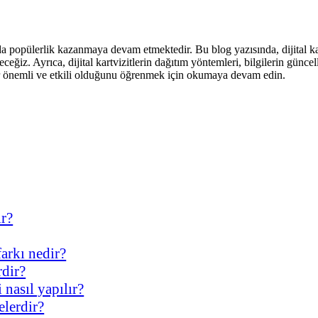
ında popülerlik kazanmaya devam etmektedir. Bu blog yazısında, dijital ka
edeceğiz. Ayrıca, dijital kartvizitlerin dağıtım yöntemleri, bilgilerin günc
adar önemli ve etkili olduğunu öğrenmek için okumaya devam edin.
ir?
 farkı nedir?
rdir?
 nasıl yapılır?
elerdir?