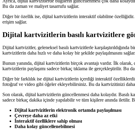
Ayrıca, dijital kartvizitlerde bilgilerin güncellenmesi çok daha kolaydır
Bu da zaman ve maliyet tasarrufu sağlar.
Diğer bir özellik ise, dijital kartvizitlerin interaktif olabilme özelliğidi
erişim sağlar.
Dijital kartvizitlerin basılı kartvizitlere g
Dijital kartvizitler, geleneksel basılı kartvizitlerle karşılaştırıldığında bi
kartvizitlerin daha hızlı ve daha kolay bir şekilde paylaşılmasını sağlar
Bunun yanında, dijital kartvizitlerin birçok avantajı vardır. İlk olarak, 
kartvizitlerin paylaşımı sadece birkaç tıklama ile gerçekleştirilir. Bu 
Diğer bir farklılık ise dijital kartvizitlerin içerdiği interaktif özelliklerd
fotoğraf ve video gibi öğeler ekleyebilirsiniz. Bu da kartvizitinizi daha e
Son olarak, dijital kartvizitlerin güncellenmesi daha kolaydır. Basılı ka
sadece birkaç dakika içinde yapılabilir ve tüm kişilere anında iletilir. 
Dijital kartvizitlerin elektronik ortamda paylaşılması
Çevreye daha az etki
İnteraktif özelliklere sahip olması
Daha kolay güncellenebilmesi