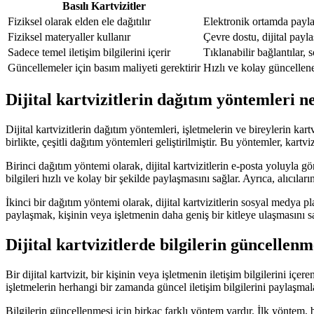
Basılı Kartvizitler
Fiziksel olarak elden ele dağıtılır
Elektronik ortamda paylaş
Fiziksel materyaller kullanır
Çevre dostu, dijital payl
Sadece temel iletişim bilgilerini içerir
Tıklanabilir bağlantılar, 
Güncellemeler için basım maliyeti gerektirir
Hızlı ve kolay güncellene
Dijital kartvizitlerin dağıtım yöntemleri n
Dijital kartvizitlerin dağıtım yöntemleri, işletmelerin ve bireylerin kar
birlikte, çeşitli dağıtım yöntemleri geliştirilmiştir. Bu yöntemler, kart
Birinci dağıtım yöntemi olarak, dijital kartvizitlerin e-posta yoluyla g
bilgileri hızlı ve kolay bir şekilde paylaşmasını sağlar. Ayrıca, alıcıla
İkinci bir dağıtım yöntemi olarak, dijital kartvizitlerin sosyal medya 
paylaşmak, kişinin veya işletmenin daha geniş bir kitleye ulaşmasını sa
Dijital kartvizitlerde bilgilerin güncellenm
Bir dijital kartvizit, bir kişinin veya işletmenin iletişim bilgilerini içer
işletmelerin herhangi bir zamanda güncel iletişim bilgilerini paylaşmala
Bilgilerin güncellenmesi için birkaç farklı yöntem vardır. İlk yöntem, b