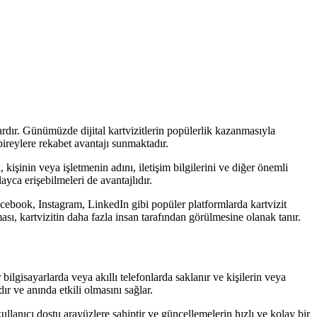
ımlardır. Günümüzde dijital kartvizitlerin popülerlik kazanmasıyla
 bireylere rekabet avantajı sunmaktadır.
kişinin veya işletmenin adını, iletişim bilgilerini ve diğer önemli
ayca erişebilmeleri de avantajlıdır.
 Facebook, Instagram, LinkedIn gibi popüler platformlarda kartvizit
ası, kartvizitin daha fazla insan tarafından görülmesine olanak tanır.
ler bilgisayarlarda veya akıllı telefonlarda saklanır ve kişilerin veya
ır ve anında etkili olmasını sağlar.
ullanıcı dostu arayüzlere sahiptir ve güncellemelerin hızlı ve kolay bir