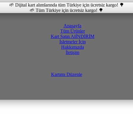
🌱 Dijital kart alımlarında tüm Türkiye için ücretsiz kargo! 🌳
🌱 Tüm Türkiye için ücretsiz kargo! 🌳
Anasayfa
Tüm Ürünler
Kart Satın Al
İNDİRİM
İşletmeler İçin
Hakkımızda
İletişim
Kartımı Düzenle