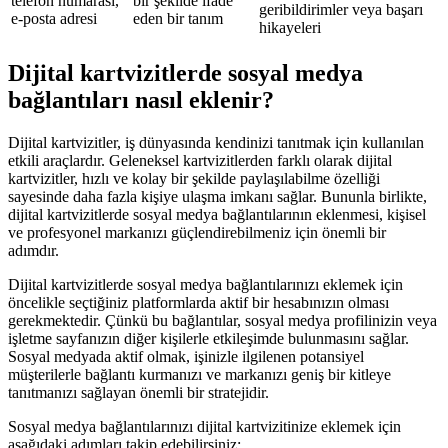
telefon numarası,
bir şekilde ifade
geribildirimler veya başarı
e-posta adresi
eden bir tanım
hikayeleri
Dijital kartvizitlerde sosyal medya
bağlantıları nasıl eklenir?
Dijital kartvizitler, iş dünyasında kendinizi tanıtmak için kullanılan
etkili araçlardır. Geleneksel kartvizitlerden farklı olarak dijital
kartvizitler, hızlı ve kolay bir şekilde paylaşılabilme özelliği
sayesinde daha fazla kişiye ulaşma imkanı sağlar. Bununla birlikte,
dijital kartvizitlerde sosyal medya bağlantılarının eklenmesi, kişisel
ve profesyonel markanızı güçlendirebilmeniz için önemli bir
adımdır.
Dijital kartvizitlerde sosyal medya bağlantılarınızı eklemek için
öncelikle seçtiğiniz platformlarda aktif bir hesabınızın olması
gerekmektedir. Çünkü bu bağlantılar, sosyal medya profilinizin veya
işletme sayfanızın diğer kişilerle etkileşimde bulunmasını sağlar.
Sosyal medyada aktif olmak, işinizle ilgilenen potansiyel
müşterilerle bağlantı kurmanızı ve markanızı geniş bir kitleye
tanıtmanızı sağlayan önemli bir stratejidir.
Sosyal medya bağlantılarınızı dijital kartvizitinize eklemek için
aşağıdaki adımları takip edebilirsiniz: