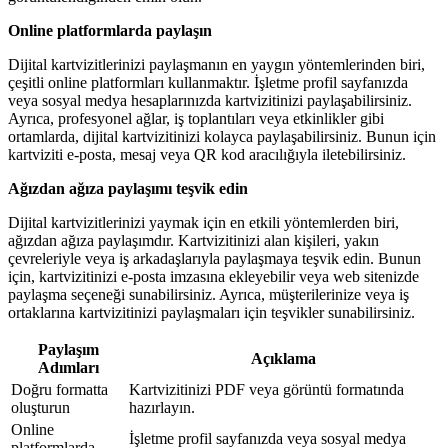
Online platformlarda paylaşın
Dijital kartvizitlerinizi paylaşmanın en yaygın yöntemlerinden biri,
çeşitli online platformları kullanmaktır. İşletme profil sayfanızda
veya sosyal medya hesaplarınızda kartvizitinizi paylaşabilirsiniz.
Ayrıca, profesyonel ağlar, iş toplantıları veya etkinlikler gibi
ortamlarda, dijital kartvizitinizi kolayca paylaşabilirsiniz. Bunun için
kartviziti e-posta, mesaj veya QR kod aracılığıyla iletebilirsiniz.
Ağızdan ağıza paylaşımı teşvik edin
Dijital kartvizitlerinizi yaymak için en etkili yöntemlerden biri,
ağızdan ağıza paylaşımdır. Kartvizitinizi alan kişileri, yakın
çevreleriyle veya iş arkadaşlarıyla paylaşmaya teşvik edin. Bunun
için, kartvizitinizi e-posta imzasına ekleyebilir veya web sitenizde
paylaşma seçeneği sunabilirsiniz. Ayrıca, müşterilerinize veya iş
ortaklarına kartvizitinizi paylaşmaları için teşvikler sunabilirsiniz.
Paylaşım
Açıklama
Adımları
Doğru formatta
Kartvizitinizi PDF veya görüntü formatında
oluşturun
hazırlayın.
Online
İşletme profil sayfanızda veya sosyal medya
platformlarda