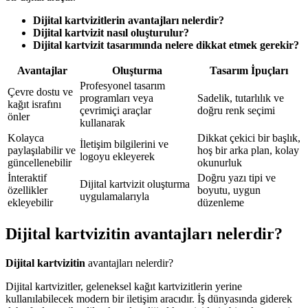
Dijital kartvizitlerin avantajları nelerdir?
Dijital kartvizit nasıl oluşturulur?
Dijital kartvizit tasarımında nelere dikkat etmek gerekir?
Avantajlar
Oluşturma
Tasarım İpuçları
Profesyonel tasarım
Çevre dostu ve
programları veya
Sadelik, tutarlılık ve
kağıt israfını
çevrimiçi araçlar
doğru renk seçimi
önler
kullanarak
Kolayca
Dikkat çekici bir başlık,
İletişim bilgilerini ve
paylaşılabilir ve
hoş bir arka plan, kolay
logoyu ekleyerek
güncellenebilir
okunurluk
İnteraktif
Doğru yazı tipi ve
Dijital kartvizit oluşturma
özellikler
boyutu, uygun
uygulamalarıyla
ekleyebilir
düzenleme
Dijital kartvizitin avantajları nelerdir?
Dijital kartvizitin
avantajları nelerdir?
Dijital kartvizitler, geleneksel kağıt kartvizitlerin yerine
kullanılabilecek modern bir iletişim aracıdır. İş dünyasında giderek