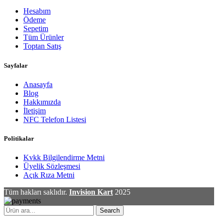
Hesabım
Ödeme
Sepetim
Tüm Ürünler
Toptan Satış
Sayfalar
Anasayfa
Blog
Hakkımızda
İletişim
NFC Telefon Listesi
Politikalar
Kvkk Bilgilendirme Metni
Üyelik Sözleşmesi
Açık Rıza Metni
Tüm hakları saklıdır.
Invision Kart
2025
Search