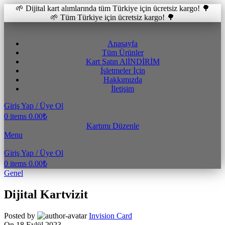
🌱 Dijital kart alımlarında tüm Türkiye için ücretsiz kargo! 🌳
🌱 Tüm Türkiye için ücretsiz kargo! 🌳
Anasayfa
Tüm Ürünler
Kart Satın Al
İNDİRİM
İşletmeler İçin
Hakkımızda
İletişim
Giriş Yap / Üye Ol
0
items
0.00
₺
Kartımı Düzenle
Menu
Giriş Yap / Üye Ol
0
items
0.00
₺
Genel
Dijital Kartvizit
Posted by
Invision Card
On 18 Eylül 2023