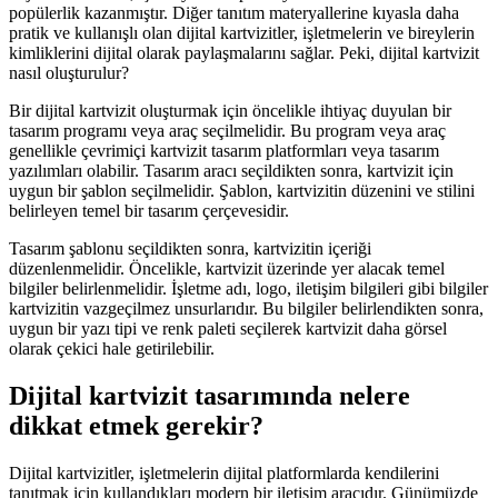
popülerlik kazanmıştır. Diğer tanıtım materyallerine kıyasla daha
pratik ve kullanışlı olan dijital kartvizitler, işletmelerin ve bireylerin
kimliklerini dijital olarak paylaşmalarını sağlar. Peki, dijital kartvizit
nasıl oluşturulur?
Bir dijital kartvizit oluşturmak için öncelikle ihtiyaç duyulan bir
tasarım programı veya araç seçilmelidir. Bu program veya araç
genellikle çevrimiçi kartvizit tasarım platformları veya tasarım
yazılımları olabilir. Tasarım aracı seçildikten sonra, kartvizit için
uygun bir şablon seçilmelidir. Şablon, kartvizitin düzenini ve stilini
belirleyen temel bir tasarım çerçevesidir.
Tasarım şablonu seçildikten sonra, kartvizitin içeriği
düzenlenmelidir. Öncelikle, kartvizit üzerinde yer alacak temel
bilgiler belirlenmelidir. İşletme adı, logo, iletişim bilgileri gibi bilgiler
kartvizitin vazgeçilmez unsurlarıdır. Bu bilgiler belirlendikten sonra,
uygun bir yazı tipi ve renk paleti seçilerek kartvizit daha görsel
olarak çekici hale getirilebilir.
Dijital kartvizit tasarımında nelere
dikkat etmek gerekir?
Dijital kartvizitler, işletmelerin dijital platformlarda kendilerini
tanıtmak için kullandıkları modern bir iletişim aracıdır. Günümüzde