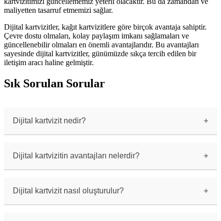
kartvizitimizi güncellememiz yeterli olacaktır. Bu da zamandan ve
maliyetten tasarruf etmemizi sağlar.
Dijital kartvizitler, kağıt kartvizitlere göre birçok avantaja sahiptir.
Çevre dostu olmaları, kolay paylaşım imkanı sağlamaları ve
güncellenebilir olmaları en önemli avantajlarıdır. Bu avantajları
sayesinde dijital kartvizitler, günümüzde sıkça tercih edilen bir
iletişim aracı haline gelmiştir.
Sık Sorulan Sorular
Dijital kartvizit nedir?
Dijital kartvizit, geleneksel kağıt
kartvizitlerin dijital formatta oluşturulan ve
paylaşılan bir versiyonudur.
Dijital kartvizitin avantajları nelerdir?
Dijital kartvizitler, kağıt kartvizitlere göre
daha kolay paylaşılabilir, çevre dostudur, QR
kodları ve sosyal medya bağlantıları gibi
Dijital kartvizit nasıl oluşturulur?
interaktif özellikler içerebilir.
Dijital kartvizitler, mobil uygulamalar veya
online platformlar aracılığıyla kişisel