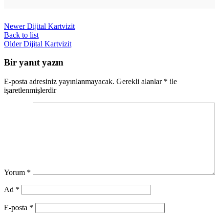
Dijital kartvizitler, kağıt kartvizitlere göre
daha çevre dostu, daha kolay paylaşılabilir,
Newer
Dijital Kartvizit
interaktif özellikler içerebilir ve daha geniş
bir kitleye ulaşma imkanı sağlar.
Back to list
Older
Dijital Kartvizit
Bir yanıt yazın
E-posta adresiniz yayınlanmayacak.
Gerekli alanlar
*
ile
işaretlenmişlerdir
Yorum
*
Ad
*
E-posta
*