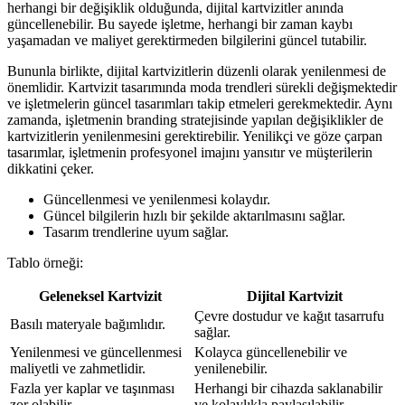
herhangi bir değişiklik olduğunda, dijital kartvizitler anında
güncellenebilir. Bu sayede işletme, herhangi bir zaman kaybı
yaşamadan ve maliyet gerektirmeden bilgilerini güncel tutabilir.
Bununla birlikte, dijital kartvizitlerin düzenli olarak yenilenmesi de
önemlidir. Kartvizit tasarımında moda trendleri sürekli değişmektedir
ve işletmelerin güncel tasarımları takip etmeleri gerekmektedir. Aynı
zamanda, işletmenin branding stratejisinde yapılan değişiklikler de
kartvizitlerin yenilenmesini gerektirebilir. Yenilikçi ve göze çarpan
tasarımlar, işletmenin profesyonel imajını yansıtır ve müşterilerin
dikkatini çeker.
Güncellenmesi ve yenilenmesi kolaydır.
Güncel bilgilerin hızlı bir şekilde aktarılmasını sağlar.
Tasarım trendlerine uyum sağlar.
Tablo örneği:
Geleneksel Kartvizit
Dijital Kartvizit
Çevre dostudur ve kağıt tasarrufu
Basılı materyale bağımlıdır.
sağlar.
Yenilenmesi ve güncellenmesi
Kolayca güncellenebilir ve
maliyetli ve zahmetlidir.
yenilenebilir.
Fazla yer kaplar ve taşınması
Herhangi bir cihazda saklanabilir
zor olabilir.
ve kolaylıkla paylaşılabilir.