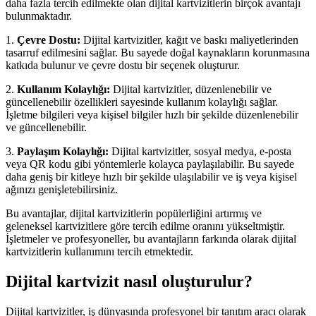
daha fazla tercih edilmekte olan dijital kartvizitlerin birçok avantajı
bulunmaktadır.
1.
Çevre Dostu:
Dijital kartvizitler, kağıt ve baskı maliyetlerinden
tasarruf edilmesini sağlar. Bu sayede doğal kaynakların korunmasına
katkıda bulunur ve çevre dostu bir seçenek oluşturur.
2.
Kullanım Kolaylığı:
Dijital kartvizitler, düzenlenebilir ve
güncellenebilir özellikleri sayesinde kullanım kolaylığı sağlar.
İşletme bilgileri veya kişisel bilgiler hızlı bir şekilde düzenlenebilir
ve güncellenebilir.
3.
Paylaşım Kolaylığı:
Dijital kartvizitler, sosyal medya, e-posta
veya QR kodu gibi yöntemlerle kolayca paylaşılabilir. Bu sayede
daha geniş bir kitleye hızlı bir şekilde ulaşılabilir ve iş veya kişisel
ağınızı genişletebilirsiniz.
Bu avantajlar, dijital kartvizitlerin popülerliğini artırmış ve
geleneksel kartvizitlere göre tercih edilme oranını yükseltmiştir.
İşletmeler ve profesyoneller, bu avantajların farkında olarak dijital
kartvizitlerin kullanımını tercih etmektedir.
Dijital kartvizit nasıl oluşturulur?
Dijital kartvizitler, iş dünyasında profesyonel bir tanıtım aracı olarak