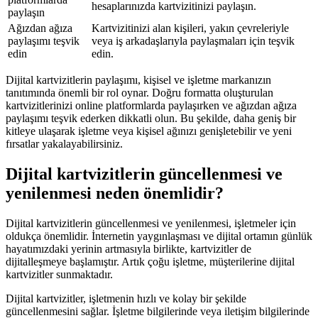
hesaplarınızda kartvizitinizi paylaşın.
paylaşın
Ağızdan ağıza
Kartvizitinizi alan kişileri, yakın çevreleriyle
paylaşımı teşvik
veya iş arkadaşlarıyla paylaşmaları için teşvik
edin
edin.
Dijital kartvizitlerin paylaşımı, kişisel ve işletme markanızın
tanıtımında önemli bir rol oynar. Doğru formatta oluşturulan
kartvizitlerinizi online platformlarda paylaşırken ve ağızdan ağıza
paylaşımı teşvik ederken dikkatli olun. Bu şekilde, daha geniş bir
kitleye ulaşarak işletme veya kişisel ağınızı genişletebilir ve yeni
fırsatlar yakalayabilirsiniz.
Dijital kartvizitlerin güncellenmesi ve
yenilenmesi neden önemlidir?
Dijital kartvizitlerin güncellenmesi ve yenilenmesi, işletmeler için
oldukça önemlidir. İnternetin yaygınlaşması ve dijital ortamın günlük
hayatımızdaki yerinin artmasıyla birlikte, kartvizitler de
dijitalleşmeye başlamıştır. Artık çoğu işletme, müşterilerine dijital
kartvizitler sunmaktadır.
Dijital kartvizitler, işletmenin hızlı ve kolay bir şekilde
güncellenmesini sağlar. İşletme bilgilerinde veya iletişim bilgilerinde