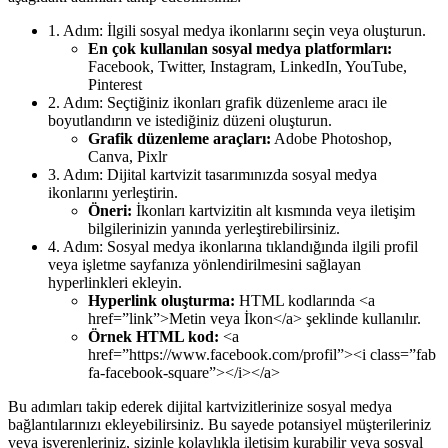
1. Adım: İlgili sosyal medya ikonlarını seçin veya oluşturun.
En çok kullanılan sosyal medya platformları:
Facebook, Twitter, Instagram, LinkedIn, YouTube,
Pinterest
2. Adım: Seçtiğiniz ikonları grafik düzenleme aracı ile
boyutlandırın ve istediğiniz düzeni oluşturun.
Grafik düzenleme araçları:
Adobe Photoshop,
Canva, Pixlr
3. Adım: Dijital kartvizit tasarımınızda sosyal medya
ikonlarını yerleştirin.
Öneri:
İkonları kartvizitin alt kısmında veya iletişim
bilgilerinizin yanında yerleştirebilirsiniz.
4. Adım: Sosyal medya ikonlarına tıklandığında ilgili profil
veya işletme sayfanıza yönlendirilmesini sağlayan
hyperlinkleri ekleyin.
Hyperlink oluşturma:
HTML kodlarında <a
href=”link”>Metin veya İkon</a> şeklinde kullanılır.
Örnek HTML kod:
<a
href=”https://www.facebook.com/profil”><i class=”fab
fa-facebook-square”></i></a>
Bu adımları takip ederek dijital kartvizitlerinize sosyal medya
bağlantılarınızı ekleyebilirsiniz. Bu sayede potansiyel müşterileriniz
veya işverenleriniz, sizinle kolaylıkla iletişim kurabilir veya sosyal