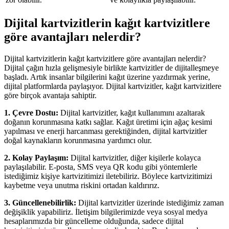
Dijital kartvizitlerin kağıt kartvizitlere
göre avantajları nelerdir?
Dijital kartvizitlerin kağıt kartvizitlere göre avantajları nelerdir?
Dijital çağın hızla gelişmesiyle birlikte kartvizitler de dijitalleşmeye
başladı. Artık insanlar bilgilerini kağıt üzerine yazdırmak yerine,
dijital platformlarda paylaşıyor. Dijital kartvizitler, kağıt kartvizitlere
göre birçok avantaja sahiptir.
1. Çevre Dostu:
Dijital kartvizitler, kağıt kullanımını azaltarak
doğanın korunmasına katkı sağlar. Kağıt üretimi için ağaç kesimi
yapılması ve enerji harcanması gerektiğinden, dijital kartvizitler
doğal kaynakların korunmasına yardımcı olur.
2. Kolay Paylaşım:
Dijital kartvizitler, diğer kişilerle kolayca
paylaşılabilir. E-posta, SMS veya QR kodu gibi yöntemlerle
istediğimiz kişiye kartvizitimizi iletebiliriz. Böylece kartvizitimizi
kaybetme veya unutma riskini ortadan kaldırırız.
3. Güncellenebilirlik:
Dijital kartvizitler üzerinde istediğimiz zaman
değişiklik yapabiliriz. İletişim bilgilerimizde veya sosyal medya
hesaplarımızda bir güncelleme olduğunda, sadece dijital