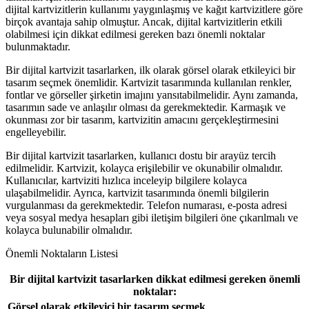
dijital kartvizitlerin kullanımı yaygınlaşmış ve kağıt kartvizitlere göre
birçok avantaja sahip olmuştur. Ancak, dijital kartvizitlerin etkili
olabilmesi için dikkat edilmesi gereken bazı önemli noktalar
bulunmaktadır.
Bir dijital kartvizit tasarlarken, ilk olarak görsel olarak etkileyici bir
tasarım seçmek önemlidir. Kartvizit tasarımında kullanılan renkler,
fontlar ve görseller şirketin imajını yansıtabilmelidir. Aynı zamanda,
tasarımın sade ve anlaşılır olması da gerekmektedir. Karmaşık ve
okunması zor bir tasarım, kartvizitin amacını gerçekleştirmesini
engelleyebilir.
Bir dijital kartvizit tasarlarken, kullanıcı dostu bir arayüz tercih
edilmelidir. Kartvizit, kolayca erişilebilir ve okunabilir olmalıdır.
Kullanıcılar, kartviziti hızlıca inceleyip bilgilere kolayca
ulaşabilmelidir. Ayrıca, kartvizit tasarımında önemli bilgilerin
vurgulanması da gerekmektedir. Telefon numarası, e-posta adresi
veya sosyal medya hesapları gibi iletişim bilgileri öne çıkarılmalı ve
kolayca bulunabilir olmalıdır.
Önemli Noktaların Listesi
Bir dijital kartvizit tasarlarken dikkat edilmesi gereken önemli
noktalar:
Görsel olarak etkileyici bir tasarım seçmek