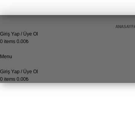
ANASAYF
Giriş Yap / Üye Ol
0
items
0.00
₺
Menu
Giriş Yap / Üye Ol
0
items
0.00
₺