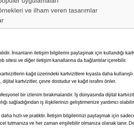
in popüler uygulamaları
n örnekleri ve ilham veren tasarımlar
ar
alidir. İnsanların iletişim bilgilerini paylaşmak için kullandığı kartv
eb sitesi ve diğer iletişim kanallarına da bağlantılar içerebilir.
al kartvizitlerin kağıt üzerindeki kartvizitlere kıyasla daha kullanış
 dijital kartvizitler, çevre dostudur ve kağıt israfını önler.
profesyonel bir izlenim bırakmalarıdır. İş dünyasında dijital kart
ylığı sağladığından iş ilişkilerinizi geliştirmenize yardımcı olabilir
e daha hızlı ve pratiktir. İletişim bilgilerinizi paylaşmak için sad
zi güncel tutmanıza ve her zaman erişilebilir olmanıza olanak tanı