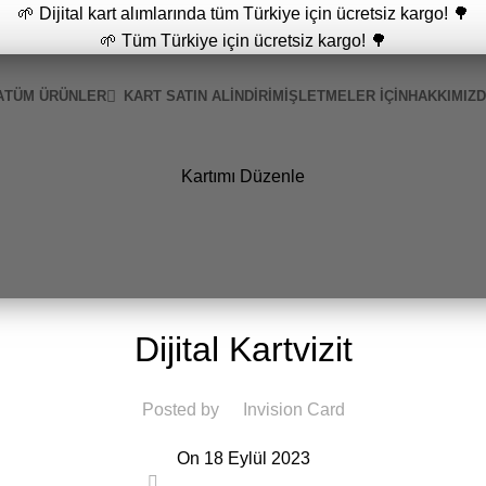
🌱 Dijital kart alımlarında tüm Türkiye için ücretsiz kargo! 🌳
🌱 Tüm Türkiye için ücretsiz kargo! 🌳
A
TÜM ÜRÜNLER
KART SATIN AL
İNDİRİM
İŞLETMELER İÇIN
HAKKIMIZ
Kartımı Düzenle
GENEL
Dijital Kartvizit
Posted by
Invision Card
On 18 Eylül 2023
0