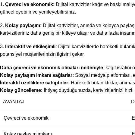
1.
Çevreci ve ekonomik:
Dijital kartvizitler kağıt ve baskı mal
güncelleyebilir ve yenileyebilirsiniz.
2.
Kolay paylaşım:
Dijital kartvizitler, anında ve kolayca paylaş
kartvizitleriniz daha geniş bir kitleye ulaşır ve daha fazla insanın
3.
İnteraktif ve etkileşimli:
Dijital kartvizitlerde hareketli bulanı
potansiyel müşterilerinizin ilgisini çeker.
Daha çevreci ve ekonomik olmaları nedeniyle,
kağıt israfını ö
Kolay paylaşım imkanı sağlarlar:
Sosyal medya platformları, e-
İnteraktif özelliklere sahiptirler:
Hareketli bulanıklıklar, animasy
Kolay güncelleme:
İhtiyaç duyduğunuzda, kartvizitlerinizi hızlı 
AVANTAJ
D
Çevreci ve ekonomik
E
Kolay paylaşım imkanı
E