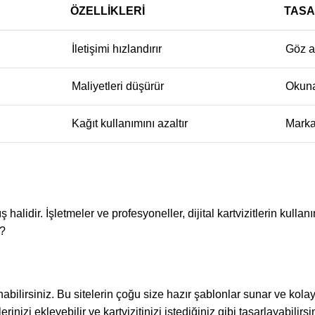
ÖZELLIKLERI
TASA
İletişimi hızlandırır
Göz al
Maliyetleri düşürür
Okunak
Kağıt kullanımını azaltır
Marka
ış halidir. İşletmeler ve profesyoneller, dijital kartvizitlerin kullan
r?
anabilirsiniz. Bu sitelerin çoğu size hazır şablonlar sunar ve kolay
erinizi ekleyebilir ve kartvizitinizi istediğiniz gibi tasarlayabilir