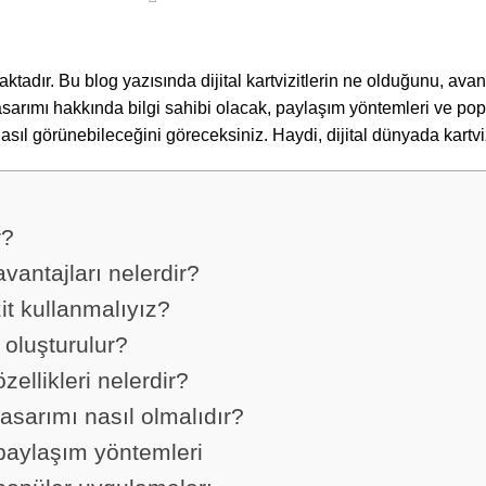
aktadır. Bu blog yazısında dijital kartvizitlerin ne olduğunu, av
e tasarımı hakkında bilgi sahibi olacak, paylaşım yöntemleri ve po
n nasıl görünebileceğini göreceksiniz. Haydi, dijital dünyada kart
r?
 avantajları nelerdir?
zit kullanmalıyız?
l oluşturulur?
 özellikleri nelerdir?
n tasarımı nasıl olmalıdır?
in paylaşım yöntemleri