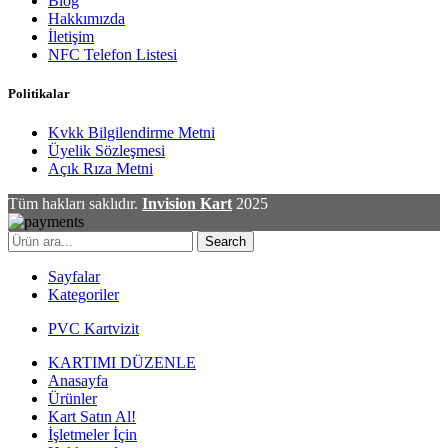
Blog
Hakkımızda
İletişim
NFC Telefon Listesi
Politikalar
Kvkk Bilgilendirme Metni
Üyelik Sözleşmesi
Açık Rıza Metni
Tüm hakları saklıdır.
Invision Kart
2025
Search
Sayfalar
Kategoriler
PVC Kartvizit
KARTIMI DÜZENLE
Anasayfa
Ürünler
Kart Satın Al!
İşletmeler İçin