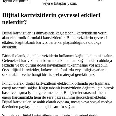
İçerik oluşturun.
veya e-kitaplar yazın.
Dijital kartvizitlerin çevresel etkileri
nelerdir?
Dijital kartvizitler, iş dünyasında kağıt tabanlı kartvizitlerin yerini
alan elektronik formdaki kartvizitlerdir. Bu kartvizitlerin çevresel
etkileri, kağıt tabanlı kartvizitlerle karşılaştırıldığında oldukça
düşüktür.
Birincil olarak, dijital kartvizitlerin kullanımı kağıt tüketimini azaltır.
Geleneksel kartvizitlerin basımında kullanılan kağıt miktarı oldukça
fazladır ve bu durum doğal kaynakların tükenmesine yol açabilir.
Oysa dijital kartvizitler, kolayca telefonlarda veya bilgisayarlarda
saklanabilir ve herhangi bir fiziksel materyal gerektirmez.
İkincil olarak, dijital kartvizitlerin elektronik ortamda paylaşılması,
enerji tasarrufu sağlar. Kağıt tabanlı kartvizitlerin dağıtımı için birçok
baskı ve taşıma işlemi gerekmektedir. Bu işlemler sırasında hem
enerji harcanmakta hem de sera gazı salınımı gerçekleşmektedir.
Dijital kartvizitler ise anlık olarak e-posta, mesaj veya sosyal medya
üzerinden paylaşılarak enerji tasarrufu sağlar.
Son olarak, dijital kartvizitlerin geri dönüşümü mümkündür.