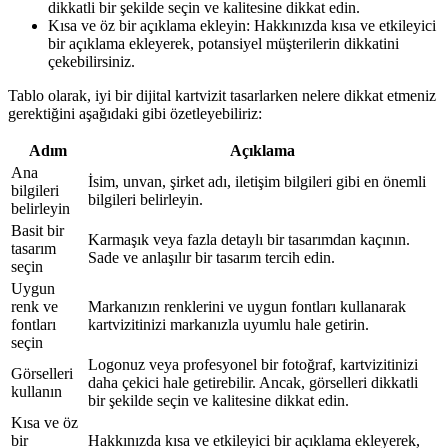
dikkatli bir şekilde seçin ve kalitesine dikkat edin.
Kısa ve öz bir açıklama ekleyin: Hakkınızda kısa ve etkileyici
bir açıklama ekleyerek, potansiyel müşterilerin dikkatini
çekebilirsiniz.
Tablo olarak, iyi bir dijital kartvizit tasarlarken nelere dikkat etmeniz
gerektiğini aşağıdaki gibi özetleyebiliriz:
Adım
Açıklama
Ana
İsim, unvan, şirket adı, iletişim bilgileri gibi en önemli
bilgileri
bilgileri belirleyin.
belirleyin
Basit bir
Karmaşık veya fazla detaylı bir tasarımdan kaçının.
tasarım
Sade ve anlaşılır bir tasarım tercih edin.
seçin
Uygun
renk ve
Markanızın renklerini ve uygun fontları kullanarak
fontları
kartvizitinizi markanızla uyumlu hale getirin.
seçin
Logonuz veya profesyonel bir fotoğraf, kartvizitinizi
Görselleri
daha çekici hale getirebilir. Ancak, görselleri dikkatli
kullanın
bir şekilde seçin ve kalitesine dikkat edin.
Kısa ve öz
bir
Hakkınızda kısa ve etkileyici bir açıklama ekleyerek,