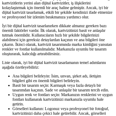
kartvizitlerin yerini alan dijital kartvizitler, iş ilişkilerini
kolaylaştırmak için önemli bir araç haline gelmiştir. Ancak, iyi bir
dijital kartvizit tasarlamak, etkili bir şekilde kendinizi ifade etmenize
ve profesyonel bir izlenim bırakmanıza yardımcı olur.
İyi bir dijital kartvizit tasarlanırken dikkate almanız gereken bazı
önemli faktörler vardır. İlk olarak, kartvizitinizi basit ve anlaşılır
tutmak önemlidir. Kullanıcıların hızlı bir şekilde bilgilerinizi
alabilmesi için gereksiz detaylardan kaçının ve ana bilgileri öne
çıkarın. İkinci olarak, kartvizit tasarımında marka kimliğini yansıtan
renkler ve fontlar kullanılmalıdır. Markanızla uyumlu bir tasarım
oluşturarak, kalıcılığı artırabilirsiniz.
Liste olarak, iyi bir dijital kartvizit tasarlamanın temel adımlarını
aşağıda özetleyebiliriz:
Ana bilgileri belirleyin: İsim, unvan, şirket adı, iletişim
bilgileri gibi en önemli bilgileri belirleyin.
Basit bir tasarım seçin: Karmaşık veya fazla detaylı bir
tasarımdan kaçının. Sade ve anlaşılır bir tasarım tercih edin.
Uygun renk ve fontları seçin: Markanızın renklerini ve uygun
fontları kullanarak kartvizitinizi markanızla uyumlu hale
getirin.
Görselleri kullanın: Logonuz veya profesyonel bir fotoğraf,
kartvizitinizi daha çekici hale getirebilir. Ancak, görselleri