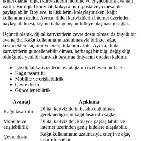
İkinci olarak, dijital kartvizitlerin mobilite ve erişilebilirlik avantajı
vardır. Bir dijital kartvizit, kolayca bir e-posta veya mesaj ile
paylaşılabilir. Böylece, iş ilişkilerini kolaylaştırırken, kağıt
kullanımını azaltır. Ayrıca, dijital kartvizitlerin internet üzerinden
paylaşılabilmesi, kişinin daha geniş bir kitleye ulaşmasını sağlar.
Üçüncü olarak, dijital kartvizitlerin çevre dostu olması da büyük bir
avantajdır. Kağıt kullanımının azaltılmasıyla birlikte, ağaç
kesilmekten kaçınılır ve enerji tüketimi azalır. Ayrıca, dijital
kartvizitlerin güncellenebilir olması, herhangi bir bilgi değişikliği
olduğunda yeni bir kartvizit bastırma ihtiyacını ortadan kaldırır.
İşte dijital kartvizitlerin avantajlarını özetleyen bir liste:
Kağıt tasarrufu
Mobilite ve erişilebilirlik
Çevre dostu
Güncellenebilirlik
Avantaj
Açıklama
Dijital kartvizitlerin basılıp dağıtılması
Kağıt tasarrufu
gerekmediği için kağıt tasarrufu sağlar.
Mobilite ve
Dijital kartvizitler, kolayca paylaşılabilir ve
erişilebilirlik
internet üzerinden geniş kitlelere ulaşılabilir.
Kağıt kullanımının azalmasıyla enerji ve ağaç
Çevre dostu
tasarrufu sağlar.