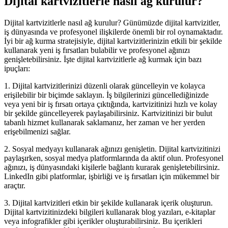
Dijital kartvizitlerle nasıl ağ kurulur?
Dijital kartvizitlerle nasıl ağ kurulur? Günümüzde dijital kartvizitler,
iş dünyasında ve profesyonel ilişkilerde önemli bir rol oynamaktadır.
İyi bir ağ kurma stratejisiyle, dijital kartvizitlerinizin etkili bir şekilde
kullanarak yeni iş fırsatları bulabilir ve profesyonel ağınızı
genişletebilirsiniz. İşte dijital kartvizitlerle ağ kurmak için bazı
ipuçları:
1. Dijital kartvizitlerinizi düzenli olarak güncelleyin ve kolayca
erişilebilir bir biçimde saklayın. İş bilgilerinizi güncellediğinizde
veya yeni bir iş fırsatı ortaya çıktığında, kartvizitinizi hızlı ve kolay
bir şekilde güncelleyerek paylaşabilirsiniz. Kartvizitinizi bir bulut
tabanlı hizmet kullanarak saklamanız, her zaman ve her yerden
erişebilmenizi sağlar.
2. Sosyal medyayı kullanarak ağınızı genişletin. Dijital kartvizitinizi
paylaşırken, sosyal medya platformlarında da aktif olun. Profesyonel
ağınızı, iş dünyasındaki kişilerle bağlantı kurarak genişletebilirsiniz.
LinkedIn gibi platformlar, işbirliği ve iş fırsatları için mükemmel bir
araçtır.
3. Dijital kartvizitleri etkin bir şekilde kullanarak içerik oluşturun.
Dijital kartvizitinizdeki bilgileri kullanarak blog yazıları, e-kitaplar
veya infografikler gibi içerikler oluşturabilirsiniz. Bu içerikleri