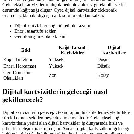
Geleneksel kartvizitlerin birçok nedenle atılması gerekebilir ve bu
durumda kağıt atığı oluşur. Oysa dijital kartvizitler elektronik
ortamda saklanabildiği için atık sorunu ortadan kalkar.
Dijital kartvizitler kağıt tüketimini azaltır.
Enerji tasarrufu sağlar.
Geri dönüşüme olanak tanır.
Kağıt Tabanlı
Dijital
Etki
Kartvizitler
Kartvizitler
Kağıt Tüketimi
Yüksek
Düşük
Enerji Harcaması
Yüksek
Düşük
Geri Dönüşüm
Zor
Kolay
Olanakları
Dijital kartvizitlerin geleceği nasıl
şekillenecek?
Dijital kartvizitlerin geleceği, teknolojinin hızla ilerlemesiyle birlikte
sürekli olarak şekillenmeye devam etmektedir. Geleneksel kağıt
kartvizitlerin yerini alan dijital kartvizitler, iş dünyasında hızlı ve
etkili bir iletişim aracı olmuştur. Ancak, dijital kartvizitlerin geleceği
hakkında daha fazla bilgiye sahip olmak için, mevcut trendlere ve