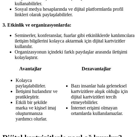
kullanabilirler.
Sosyal medya hesaplarında ve dijital platformlarda profil
linkleri olarak paylaşılabilirler.
3. Etkinlik ve organizasyonlarda:
Seminerler, konferanslar, fuarlar gibi etkinliklerde katılımcılara
iletişim bilgilerini kolayca aktarmak için dijital kartvizitler
kullanılır.
Organizasyonun içindeki farklı paydaşlar arasında iletişimi
kolaylaştırır.
Avantajlar
Dezavantajlar
Kolayca
paylaşılabilirler.
Bazı insanlar hala geleneksel
İletişimi hızlandırır ve
kartvizitlere alışık olduğu için
pratikleştirir.
dijital kartvizitleri tercih
Etkili bir şekilde
etmeyebilirler.
marka ve kişisel imaj
İnternet erişimi olmayan
oluşturmanıza
ortamlarda kullanılamazlar.
yardımcı olurlar.