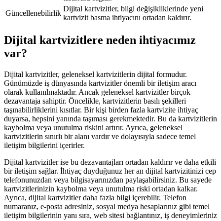
Dijital kartvizitler, bilgi değişikliklerinde yeni
Güncellenebilirlik
kartvizit basma ihtiyacını ortadan kaldırır.
Dijital kartvizitlere neden ihtiyacımız
var?
Dijital kartvizitler, geleneksel kartvizitlerin dijital formudur.
Günümüzde iş dünyasında kartvizitler önemli bir iletişim aracı
olarak kullanılmaktadır. Ancak geleneksel kartvizitler birçok
dezavantaja sahiptir. Öncelikle, kartvizitlerin basılı şekilleri
taşınabilirliklerini kısıtlar. Bir kişi birden fazla kartvizite ihtiyaç
duyarsa, hepsini yanında taşıması gerekmektedir. Bu da kartvizitlerin
kaybolma veya unutulma riskini artırır. Ayrıca, geleneksel
kartvizitlerin sınırlı bir alanı vardır ve dolayısıyla sadece temel
iletişim bilgilerini içerirler.
Dijital kartvizitler ise bu dezavantajları ortadan kaldırır ve daha etkili
bir iletişim sağlar. İhtiyaç duyduğunuz her an dijital kartvizitinizi cep
telefonunuzdan veya bilgisayarınızdan paylaşabilirsiniz. Bu sayede
kartvizitlerinizin kaybolma veya unutulma riski ortadan kalkar.
Ayrıca, dijital kartvizitler daha fazla bilgi içerebilir. Telefon
numaranız, e-posta adresiniz, sosyal medya hesaplarınız gibi temel
iletişim bilgilerinin yanı sıra, web sitesi bağlantınız, iş deneyimleriniz