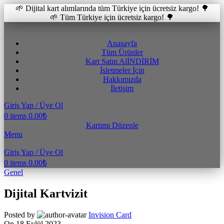
🌱 Dijital kart alımlarında tüm Türkiye için ücretsiz kargo! 🌳
🌱 Tüm Türkiye için ücretsiz kargo! 🌳
Anasayfa
Tüm Ürünler
Kart Satın Al
İNDİRİM
İşletmeler İçin
Hakkımızda
İletişim
Giriş Yap / Üye Ol
0
items
0.00
₺
Kartımı Düzenle
Menu
Giriş Yap / Üye Ol
0
items
0.00
₺
Genel
Dijital Kartvizit
Posted by
Invision Card
On 18 Eylül 2023