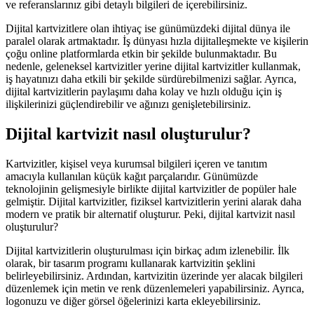
ve referanslarınız gibi detaylı bilgileri de içerebilirsiniz.
Dijital kartvizitlere olan ihtiyaç ise günümüzdeki dijital dünya ile
paralel olarak artmaktadır. İş dünyası hızla dijitalleşmekte ve kişilerin
çoğu online platformlarda etkin bir şekilde bulunmaktadır. Bu
nedenle, geleneksel kartvizitler yerine dijital kartvizitler kullanmak,
iş hayatınızı daha etkili bir şekilde sürdürebilmenizi sağlar. Ayrıca,
dijital kartvizitlerin paylaşımı daha kolay ve hızlı olduğu için iş
ilişkilerinizi güçlendirebilir ve ağınızı genişletebilirsiniz.
Dijital kartvizit nasıl oluşturulur?
Kartvizitler, kişisel veya kurumsal bilgileri içeren ve tanıtım
amacıyla kullanılan küçük kağıt parçalarıdır. Günümüzde
teknolojinin gelişmesiyle birlikte dijital kartvizitler de popüler hale
gelmiştir. Dijital kartvizitler, fiziksel kartvizitlerin yerini alarak daha
modern ve pratik bir alternatif oluşturur. Peki, dijital kartvizit nasıl
oluşturulur?
Dijital kartvizitlerin oluşturulması için birkaç adım izlenebilir. İlk
olarak, bir tasarım programı kullanarak kartvizitin şeklini
belirleyebilirsiniz. Ardından, kartvizitin üzerinde yer alacak bilgileri
düzenlemek için metin ve renk düzenlemeleri yapabilirsiniz. Ayrıca,
logonuzu ve diğer görsel öğelerinizi karta ekleyebilirsiniz.