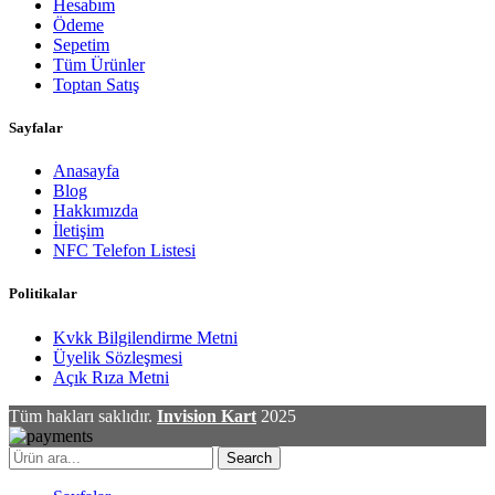
Hesabım
Ödeme
Sepetim
Tüm Ürünler
Toptan Satış
Sayfalar
Anasayfa
Blog
Hakkımızda
İletişim
NFC Telefon Listesi
Politikalar
Kvkk Bilgilendirme Metni
Üyelik Sözleşmesi
Açık Rıza Metni
Tüm hakları saklıdır.
Invision Kart
2025
Search