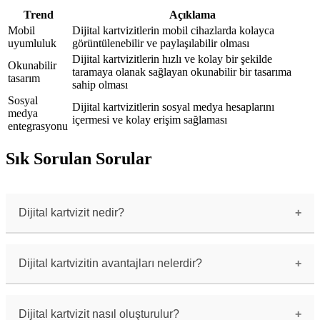
Trend
Açıklama
Mobil
Dijital kartvizitlerin mobil cihazlarda kolayca
uyumluluk
görüntülenebilir ve paylaşılabilir olması
Dijital kartvizitlerin hızlı ve kolay bir şekilde
Okunabilir
taramaya olanak sağlayan okunabilir bir tasarıma
tasarım
sahip olması
Sosyal
Dijital kartvizitlerin sosyal medya hesaplarını
medya
içermesi ve kolay erişim sağlaması
entegrasyonu
Sık Sorulan Sorular
Dijital kartvizit nedir?
Dijital kartvizit, geleneksel kağıt tabanlı
kartvizitlerin dijital ortama aktarılmış hali
olarak tanımlanabilir. İsim, iletişim bilgileri
Dijital kartvizitin avantajları nelerdir?
ve diğer önemli bilgileri içeren bir dijital
dosyadır.
Dijital kartvizitlerin avantajları şunlardır: 1)
Kağıt tasarrufu sağlar 2) İletişim bilgilerinin
kolayca paylaşılmasını sağlar 3) Çevresel etkisi
Dijital kartvizit nasıl oluşturulur?