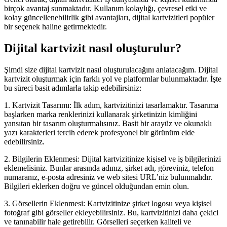
birçok avantaj sunmaktadır. Kullanım kolaylığı, çevresel etki ve
kolay güncellenebilirlik gibi avantajları, dijital kartvizitleri popüler
bir seçenek haline getirmektedir.
Dijital kartvizit nasıl oluşturulur?
Şimdi size dijital kartvizit nasıl oluşturulacağını anlatacağım. Dijital
kartvizit oluşturmak için farklı yol ve platformlar bulunmaktadır. İşte
bu süreci basit adımlarla takip edebilirsiniz:
1. Kartvizit Tasarımı: İlk adım, kartvizitinizi tasarlamaktır. Tasarıma
başlarken marka renklerinizi kullanarak şirketinizin kimliğini
yansıtan bir tasarım oluşturmalısınız. Basit bir arayüz ve okunaklı
yazı karakterleri tercih ederek profesyonel bir görünüm elde
edebilirsiniz.
2. Bilgilerin Eklenmesi: Dijital kartvizitinize kişisel ve iş bilgilerinizi
eklemelisiniz. Bunlar arasında adınız, şirket adı, göreviniz, telefon
numaranız, e-posta adresiniz ve web sitesi URL’niz bulunmalıdır.
Bilgileri eklerken doğru ve güncel olduğundan emin olun.
3. Görsellerin Eklenmesi: Kartvizitinize şirket logosu veya kişisel
fotoğraf gibi görseller ekleyebilirsiniz. Bu, kartvizitinizi daha çekici
ve tanınabilir hale getirebilir. Görselleri seçerken kaliteli ve