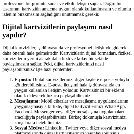
profesyonel bir görüntü sunar ve etkili iletişim sağlar. Doğru bir
tasarımın, kartvizitin amacına uygun olarak kullanılmasını ve olumlu
izlenim bırakmasını sağladığını unutmamak gerekir.
Dijital kartvizitlerin paylaşımı nasıl
yapılır?
Dijital kartvizitler, iş dünyasında ve profesyonel iletişimde giderek
daha önemli hale gelmektedir. Kartvizitlerin dijital formatları, fiziksel
kartvizitlerin yerini alarak daha hızlı ve kolay bir şekilde
paylaşılmasını sağlar. Peki, dijital kartvizitlerinizi nasıl
paylaşabilirsiniz? İşte bazı yöntemler:
E-posta:
Dijital kartvizitlerinizi diğer kişilere e-posta yoluyla
gönderebilirsiniz. E-posta iletişimi hala iş dünyasında en
yaygın kullanılan iletişim yoludur. Kartvizitinizi bir eklenti
olarak ekleyerek hızlıca paylaşabilirsiniz.
Mesajlaşma:
Mobil cihazlar ve mesajlaşma uygulamalarının
yaygınlaşmasıyla birlikte, dijital kartvizitlerinizi WhatsApp,
Facebook Messenger veya diğer mesajlaşma uygulamaları
aracılığıyla paylaşabilirsiniz. Birkaç dokunuşla kartvizitinizi
karşı tarafa iletebilirsiniz.
Sosyal Medya:
LinkedIn, Twitter veya diğer sosyal medya
platformlarında dijital kartvizitlerinizi yayınlayabilirsiniz.