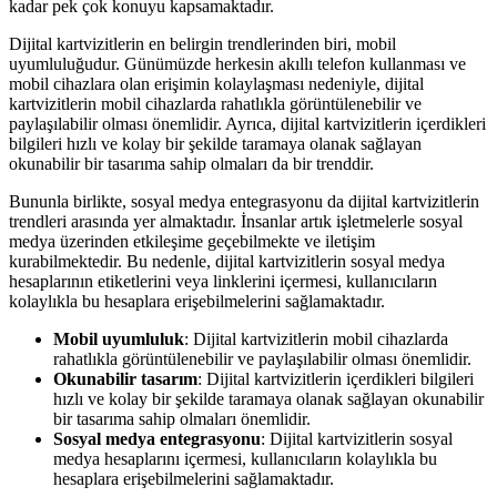
kadar pek çok konuyu kapsamaktadır.
Dijital kartvizitlerin en belirgin trendlerinden biri, mobil
uyumluluğudur. Günümüzde herkesin akıllı telefon kullanması ve
mobil cihazlara olan erişimin kolaylaşması nedeniyle, dijital
kartvizitlerin mobil cihazlarda rahatlıkla görüntülenebilir ve
paylaşılabilir olması önemlidir. Ayrıca, dijital kartvizitlerin içerdikleri
bilgileri hızlı ve kolay bir şekilde taramaya olanak sağlayan
okunabilir bir tasarıma sahip olmaları da bir trenddir.
Bununla birlikte, sosyal medya entegrasyonu da dijital kartvizitlerin
trendleri arasında yer almaktadır. İnsanlar artık işletmelerle sosyal
medya üzerinden etkileşime geçebilmekte ve iletişim
kurabilmektedir. Bu nedenle, dijital kartvizitlerin sosyal medya
hesaplarının etiketlerini veya linklerini içermesi, kullanıcıların
kolaylıkla bu hesaplara erişebilmelerini sağlamaktadır.
Mobil uyumluluk
: Dijital kartvizitlerin mobil cihazlarda
rahatlıkla görüntülenebilir ve paylaşılabilir olması önemlidir.
Okunabilir tasarım
: Dijital kartvizitlerin içerdikleri bilgileri
hızlı ve kolay bir şekilde taramaya olanak sağlayan okunabilir
bir tasarıma sahip olmaları önemlidir.
Sosyal medya entegrasyonu
: Dijital kartvizitlerin sosyal
medya hesaplarını içermesi, kullanıcıların kolaylıkla bu
hesaplara erişebilmelerini sağlamaktadır.