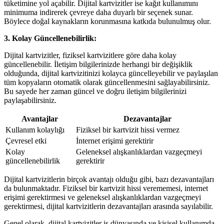
tüketimine yol açabilir. Dijital kartvizitler ise kağıt kullanımını
minimuma indirerek çevreye daha duyarlı bir seçenek sunar.
Böylece doğal kaynakların korunmasına katkıda bulunulmuş olur.
3. Kolay Güncellenebilirlik:
Dijital kartvizitler, fiziksel kartvizitlere göre daha kolay
güncellenebilir. İletişim bilgilerinizde herhangi bir değişiklik
olduğunda, dijital kartvizitinizi kolayca güncelleyebilir ve paylaşılan
tüm kopyaların otomatik olarak güncellenmesini sağlayabilirsiniz.
Bu sayede her zaman güncel ve doğru iletişim bilgilerinizi
paylaşabilirsiniz.
Avantajlar
Dezavantajlar
Kullanım kolaylığı
Fiziksel bir kartvizit hissi vermez
Çevresel etki
İnternet erişimi gerektirir
Kolay
Geleneksel alışkanlıklardan vazgeçmeyi
güncellenebilirlik
gerektirir
Dijital kartvizitlerin birçok avantajı olduğu gibi, bazı dezavantajları
da bulunmaktadır. Fiziksel bir kartvizit hissi verememesi, internet
erişimi gerektirmesi ve geleneksel alışkanlıklardan vazgeçmeyi
gerektirmesi, dijital kartvizitlerin dezavantajları arasında sayılabilir.
Genel olarak, dijital kartvizitler iş dünyasında ve kişisel kullanımda