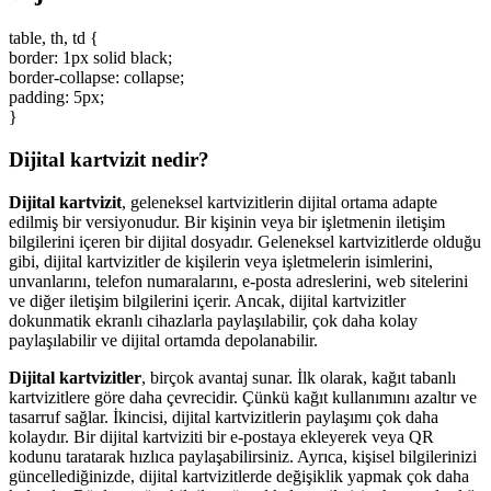
table, th, td {
border: 1px solid black;
border-collapse: collapse;
padding: 5px;
}
Dijital kartvizit nedir?
Dijital kartvizit
, geleneksel kartvizitlerin dijital ortama adapte
edilmiş bir versiyonudur. Bir kişinin veya bir işletmenin iletişim
bilgilerini içeren bir dijital dosyadır. Geleneksel kartvizitlerde olduğu
gibi, dijital kartvizitler de kişilerin veya işletmelerin isimlerini,
unvanlarını, telefon numaralarını, e-posta adreslerini, web sitelerini
ve diğer iletişim bilgilerini içerir. Ancak, dijital kartvizitler
dokunmatik ekranlı cihazlarla paylaşılabilir, çok daha kolay
paylaşılabilir ve dijital ortamda depolanabilir.
Dijital kartvizitler
, birçok avantaj sunar. İlk olarak, kağıt tabanlı
kartvizitlere göre daha çevrecidir. Çünkü kağıt kullanımını azaltır ve
tasarruf sağlar. İkincisi, dijital kartvizitlerin paylaşımı çok daha
kolaydır. Bir dijital kartviziti bir e-postaya ekleyerek veya QR
kodunu taratarak hızlıca paylaşabilirsiniz. Ayrıca, kişisel bilgilerinizi
güncellediğinizde, dijital kartvizitlerde değişiklik yapmak çok daha