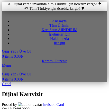
🌱 Dijital kart alımlarında tüm Türkiye için ücretsiz kargo! 🌳
🌱 Tüm Türkiye için ücretsiz kargo! 🌳
Anasayfa
Tüm Ürünler
Kart Satın Al
İNDİRİM
İşletmeler İçin
Hakkımızda
İletişim
Giriş Yap / Üye Ol
0
items
0.00
₺
Kartımı Düzenle
Menu
Giriş Yap / Üye Ol
0
items
0.00
₺
Genel
Dijital Kartvizit
Posted by
Invision Card
On 18 Eylül 2023