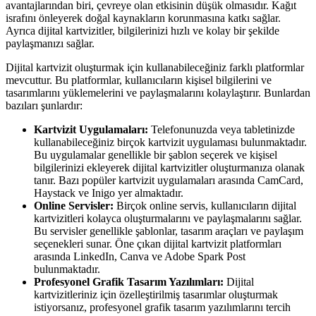
avantajlarından biri, çevreye olan etkisinin düşük olmasıdır. Kağıt
israfını önleyerek doğal kaynakların korunmasına katkı sağlar.
Ayrıca dijital kartvizitler, bilgilerinizi hızlı ve kolay bir şekilde
paylaşmanızı sağlar.
Dijital kartvizit oluşturmak için kullanabileceğiniz farklı platformlar
mevcuttur. Bu platformlar, kullanıcıların kişisel bilgilerini ve
tasarımlarını yüklemelerini ve paylaşmalarını kolaylaştırır. Bunlardan
bazıları şunlardır:
Kartvizit Uygulamaları:
Telefonunuzda veya tabletinizde
kullanabileceğiniz birçok kartvizit uygulaması bulunmaktadır.
Bu uygulamalar genellikle bir şablon seçerek ve kişisel
bilgilerinizi ekleyerek dijital kartvizitler oluşturmanıza olanak
tanır. Bazı popüler kartvizit uygulamaları arasında CamCard,
Haystack ve Inigo yer almaktadır.
Online Servisler:
Birçok online servis, kullanıcıların dijital
kartvizitleri kolayca oluşturmalarını ve paylaşmalarını sağlar.
Bu servisler genellikle şablonlar, tasarım araçları ve paylaşım
seçenekleri sunar. Öne çıkan dijital kartvizit platformları
arasında LinkedIn, Canva ve Adobe Spark Post
bulunmaktadır.
Profesyonel Grafik Tasarım Yazılımları:
Dijital
kartvizitleriniz için özelleştirilmiş tasarımlar oluşturmak
istiyorsanız, profesyonel grafik tasarım yazılımlarını tercih