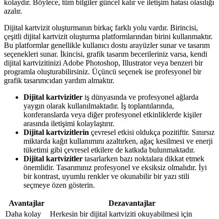
kolaydır. Böylece, tüm bilgiler güncel kalır ve iletişim hatası olasılığı
azalır.
Dijital kartvizit oluşturmanın birkaç farklı yolu vardır. Birincisi,
çeşitli dijital kartvizit oluşturma platformlarından birini kullanmaktır.
Bu platformlar genellikle kullanıcı dostu arayüzler sunar ve tasarım
seçenekleri sunar. İkincisi, grafik tasarım becerileriniz varsa, kendi
dijital kartvizitinizi Adobe Photoshop, Illustrator veya benzeri bir
programla oluşturabilirsiniz. Üçüncü seçenek ise profesyonel bir
grafik tasarımcıdan yardım almaktır.
Dijital kartvizitler
iş dünyasında ve profesyonel ağlarda
yaygın olarak kullanılmaktadır. İş toplantılarında,
konferanslarda veya diğer profesyonel etkinliklerde kişiler
arasında iletişimi kolaylaştırır.
Dijital kartvizitlerin
çevresel etkisi oldukça pozitiftir. Sınırsız
miktarda kağıt kullanımını azaltırken, ağaç kesilmesi ve enerji
tüketimi gibi çevresel etkilere de katkıda bulunmaktadır.
Dijital kartvizitler
tasarlarken bazı noktalara dikkat etmek
önemlidir. Tasarımınız profesyonel ve eksiksiz olmalıdır. İyi
bir kontrast, uyumlu renkler ve okunabilir bir yazı stili
seçmeye özen gösterin.
Avantajlar
Dezavantajlar
Daha kolay
Herkesin bir dijital kartviziti okuyabilmesi için