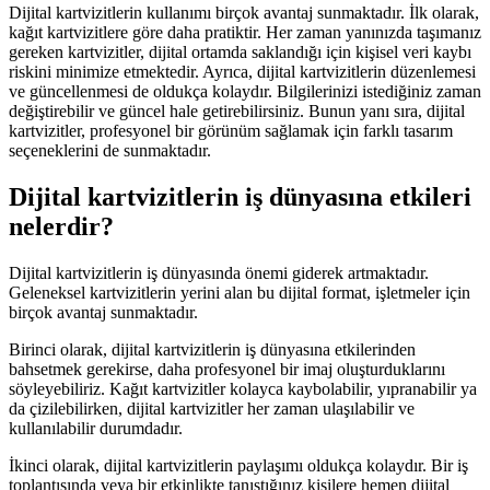
Dijital kartvizitlerin kullanımı birçok avantaj sunmaktadır. İlk olarak,
kağıt kartvizitlere göre daha pratiktir. Her zaman yanınızda taşımanız
gereken kartvizitler, dijital ortamda saklandığı için kişisel veri kaybı
riskini minimize etmektedir. Ayrıca, dijital kartvizitlerin düzenlemesi
ve güncellenmesi de oldukça kolaydır. Bilgilerinizi istediğiniz zaman
değiştirebilir ve güncel hale getirebilirsiniz. Bunun yanı sıra, dijital
kartvizitler, profesyonel bir görünüm sağlamak için farklı tasarım
seçeneklerini de sunmaktadır.
Dijital kartvizitlerin iş dünyasına etkileri
nelerdir?
Dijital kartvizitlerin iş dünyasında önemi giderek artmaktadır.
Geleneksel kartvizitlerin yerini alan bu dijital format, işletmeler için
birçok avantaj sunmaktadır.
Birinci olarak, dijital kartvizitlerin iş dünyasına etkilerinden
bahsetmek gerekirse, daha profesyonel bir imaj oluşturduklarını
söyleyebiliriz. Kağıt kartvizitler kolayca kaybolabilir, yıpranabilir ya
da çizilebilirken, dijital kartvizitler her zaman ulaşılabilir ve
kullanılabilir durumdadır.
İkinci olarak, dijital kartvizitlerin paylaşımı oldukça kolaydır. Bir iş
toplantısında veya bir etkinlikte tanıştığınız kişilere hemen dijital