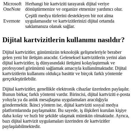
Microsoft
Herhangi bir kartviziti tarayarak dijital veriye
OneNote
dönüştürmenize ve organize etmenize yardımcı olur.
Çeşitli medya türlerini destekleyen bir not alma
Evernote
uygulamasıdır ve kartvizitlerinizi dijital ortamda
saklamanıza olanak sağlar.
Dijital kartvizitlerin kullanımı nasıldır?
Dijital kartvizitler, günümüzün teknolojik gelişmeleriyle beraber
gelen yeni bir iletişim aracıdır. Geleneksel kartvizitlerin yerini alan
dijital kartvizitler, iş dünyasındaki iletişimi kolaylaştırmak ve
profesyonel görünümü sağlamak amacıyla kullanılmaktadır. Dijital
kartvizitlerin kullanımı oldukça basittir ve birçok farklı yöntemle
gerçekleştirilebilir.
Dijital kartvizitler, genellikle elektronik cihazlar üzerinden paylaşılır.
Bunun birkaç farklı yöntemi vardır. Birincisi, dijital kartviziti e-posta
yoluyla ya da anlık mesajlaşma uygulamaları aracılığıyla
göndermektir. İkinci yöntem ise, dijital kartviziti sosyal medya
platformlarında paylaşmaktır. Bu sayede, iş ilişkileri kurulan kişiye
daha kolay ve hızlı bir şekilde ulaşmak mümkün olmaktadır. Ayrıca,
bazı dijital kartvizit uygulamaları üzerinden de kartvizitler
paylaşılabilmektedir.