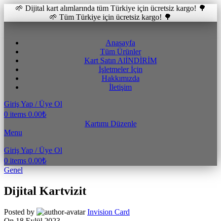
🌱 Dijital kart alımlarında tüm Türkiye için ücretsiz kargo! 🌳
🌱 Tüm Türkiye için ücretsiz kargo! 🌳
Anasayfa
Tüm Ürünler
Kart Satın Al
İNDİRİM
İşletmeler İçin
Hakkımızda
İletişim
Giriş Yap / Üye Ol
0
items
0.00
₺
Kartımı Düzenle
Menu
Giriş Yap / Üye Ol
0
items
0.00
₺
Genel
Dijital Kartvizit
Posted by
Invision Card
On 18 Eylül 2023