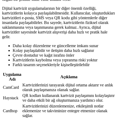
Dijital kartvizit uygulamalarının bir diğer önemli özelliği,
kartvizitlerin kolayca paylaşılabilmesidir. Kullanıcılar, oluşturdukları
kartvizitleri e-posta, SMS veya QR kodu gibi yöntemlerle diğer
insanlarla paylaşabilirler. Bu sayede, kartvizitlerin fiziksel olarak
saklanmasına veya taşınmasına gerek kalmaz. Ayrıca, dijital
kartvizitler sayesinde kartvizit alışverişi daha hızlı ve pratik hale
gelir.
Daha kolay düzenleme ve güncelleme imkanı sunar
Kolay paylaşılabilir ve iletişim daha hızlı sağlanır
Çevre dostudur ve kağıt israfını önler
Kartvizitlerin kaybolma veya yıpranma riski yoktur
Farklı tasarım seçenekleriyle kişiselleştirilebilir
Uygulama
Açıklama
Adı
Kartvizitlerinizi tarayarak dijital ortama aktarır ve anlık
CamCard
olarak paylaşmanıza olanak sağlar.
QR kodları kullanarak kartvizit paylaşımını kolaylaştırır
Haystack
ve daha etkili bir ağ oluşturmanıza yardımcı olur.
Kartvizitlerinizi düzenlemenize, etkileşimli notlar
Cardhop
eklemenize ve takviminize entegre etmenize olanak
sağlar.