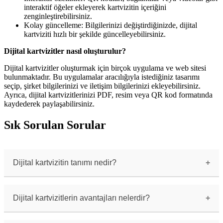
interaktif öğeler ekleyerek kartvizitin içeriğini
zenginleştirebilirsiniz.
Kolay güncelleme: Bilgilerinizi değiştirdiğinizde, dijital
kartviziti hızlı bir şekilde güncelleyebilirsiniz.
Dijital kartvizitler nasıl oluşturulur?
Dijital kartvizitler oluşturmak için birçok uygulama ve web sitesi
bulunmaktadır. Bu uygulamalar aracılığıyla istediğiniz tasarımı
seçip, şirket bilgilerinizi ve iletişim bilgilerinizi ekleyebilirsiniz.
Ayrıca, dijital kartvizitlerinizi PDF, resim veya QR kod formatında
kaydederek paylaşabilirsiniz.
Sık Sorulan Sorular
Dijital kartvizitin tanımı nedir?
Dijital kartvizit, geleneksel kağıt
kartvizitlerin dijital ortama taşınmış halidir.
İş adamları ve profesyoneller, dijital
Dijital kartvizitlerin avantajları nelerdir?
kartvizitler sayesinde iletişim bilgilerini
düzenli bir şekilde saklayabilir ve paylaşabilir.
Dijital kartvizitlerin avantajları şunlardır: 1.