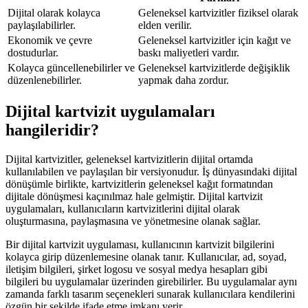
Dijital olarak kolayca
Geleneksel kartvizitler fiziksel olarak
paylaşılabilirler.
elden verilir.
Ekonomik ve çevre
Geleneksel kartvizitler için kağıt ve
dostudurlar.
baskı maliyetleri vardır.
Kolayca güncellenebilirler ve
Geleneksel kartvizitlerde değişiklik
düzenlenebilirler.
yapmak daha zordur.
Dijital kartvizit uygulamaları
hangileridir?
Dijital kartvizitler, geleneksel kartvizitlerin dijital ortamda
kullanılabilen ve paylaşılan bir versiyonudur. İş dünyasındaki dijital
dönüşümle birlikte, kartvizitlerin geleneksel kağıt formatından
dijitale dönüşmesi kaçınılmaz hale gelmiştir. Dijital kartvizit
uygulamaları, kullanıcıların kartvizitlerini dijital olarak
oluşturmasına, paylaşmasına ve yönetmesine olanak sağlar.
Bir dijital kartvizit uygulaması, kullanıcının kartvizit bilgilerini
kolayca girip düzenlemesine olanak tanır. Kullanıcılar, ad, soyad,
iletişim bilgileri, şirket logosu ve sosyal medya hesapları gibi
bilgileri bu uygulamalar üzerinden girebilirler. Bu uygulamalar aynı
zamanda farklı tasarım seçenekleri sunarak kullanıcılara kendilerini
özgün bir şekilde ifade etme imkanı verir.