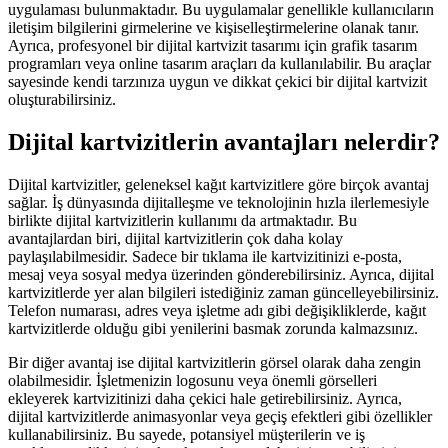
uygulaması bulunmaktadır. Bu uygulamalar genellikle kullanıcıların
iletişim bilgilerini girmelerine ve kişiselleştirmelerine olanak tanır.
Ayrıca, profesyonel bir dijital kartvizit tasarımı için grafik tasarım
programları veya online tasarım araçları da kullanılabilir. Bu araçlar
sayesinde kendi tarzınıza uygun ve dikkat çekici bir dijital kartvizit
oluşturabilirsiniz.
Dijital kartvizitlerin avantajları nelerdir?
Dijital kartvizitler, geleneksel kağıt kartvizitlere göre birçok avantaj
sağlar. İş dünyasında dijitalleşme ve teknolojinin hızla ilerlemesiyle
birlikte dijital kartvizitlerin kullanımı da artmaktadır. Bu
avantajlardan biri, dijital kartvizitlerin çok daha kolay
paylaşılabilmesidir. Sadece bir tıklama ile kartvizitinizi e-posta,
mesaj veya sosyal medya üzerinden gönderebilirsiniz. Ayrıca, dijital
kartvizitlerde yer alan bilgileri istediğiniz zaman güncelleyebilirsiniz.
Telefon numarası, adres veya işletme adı gibi değişikliklerde, kağıt
kartvizitlerde olduğu gibi yenilerini basmak zorunda kalmazsınız.
Bir diğer avantaj ise dijital kartvizitlerin görsel olarak daha zengin
olabilmesidir. İşletmenizin logosunu veya önemli görselleri
ekleyerek kartvizitinizi daha çekici hale getirebilirsiniz. Ayrıca,
dijital kartvizitlerde animasyonlar veya geçiş efektleri gibi özellikler
kullanabilirsiniz. Bu sayede, potansiyel müşterilerin ve iş