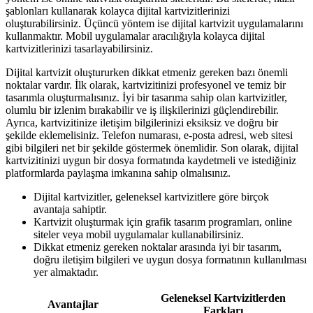
şablonları kullanarak kolayca dijital kartvizitlerinizi
oluşturabilirsiniz. Üçüncü yöntem ise dijital kartvizit uygulamalarını
kullanmaktır. Mobil uygulamalar aracılığıyla kolayca dijital
kartvizitlerinizi tasarlayabilirsiniz.
Dijital kartvizit oluştururken dikkat etmeniz gereken bazı önemli
noktalar vardır. İlk olarak, kartvizitinizi profesyonel ve temiz bir
tasarımla oluşturmalısınız. İyi bir tasarıma sahip olan kartvizitler,
olumlu bir izlenim bırakabilir ve iş ilişkilerinizi güçlendirebilir.
Ayrıca, kartvizitinize iletişim bilgilerinizi eksiksiz ve doğru bir
şekilde eklemelisiniz. Telefon numarası, e-posta adresi, web sitesi
gibi bilgileri net bir şekilde göstermek önemlidir. Son olarak, dijital
kartvizitinizi uygun bir dosya formatında kaydetmeli ve istediğiniz
platformlarda paylaşma imkanına sahip olmalısınız.
Dijital kartvizitler, geleneksel kartvizitlere göre birçok
avantaja sahiptir.
Kartvizit oluşturmak için grafik tasarım programları, online
siteler veya mobil uygulamalar kullanabilirsiniz.
Dikkat etmeniz gereken noktalar arasında iyi bir tasarım,
doğru iletişim bilgileri ve uygun dosya formatının kullanılması
yer almaktadır.
Geleneksel Kartvizitlerden
Avantajlar
Farkları