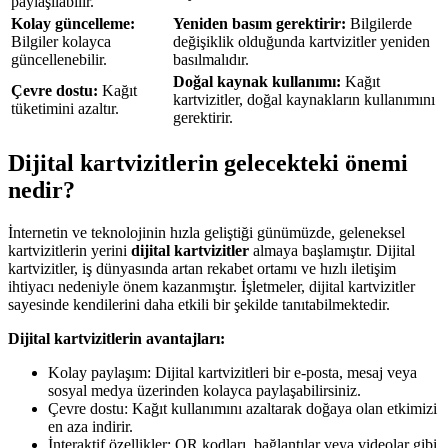
paylaşılabilir.
Kolay güncelleme:
Yeniden basım gerektirir:
Bilgilerde
Bilgiler kolayca
değişiklik olduğunda kartvizitler yeniden
güncellenebilir.
basılmalıdır.
Doğal kaynak kullanımı:
Kağıt
Çevre dostu:
Kağıt
kartvizitler, doğal kaynakların kullanımını
tüketimini azaltır.
gerektirir.
Dijital kartvizitlerin gelecekteki önemi
nedir?
İnternetin ve teknolojinin hızla geliştiği günümüzde, geleneksel
kartvizitlerin yerini
dijital kartvizitler
almaya başlamıştır. Dijital
kartvizitler, iş dünyasında artan rekabet ortamı ve hızlı iletişim
ihtiyacı nedeniyle önem kazanmıştır. İşletmeler, dijital kartvizitler
sayesinde kendilerini daha etkili bir şekilde tanıtabilmektedir.
Dijital kartvizitlerin avantajları:
Kolay paylaşım: Dijital kartvizitleri bir e-posta, mesaj veya
sosyal medya üzerinden kolayca paylaşabilirsiniz.
Çevre dostu: Kağıt kullanımını azaltarak doğaya olan etkimizi
en aza indirir.
İnteraktif özellikler: QR kodları, bağlantılar veya videolar gibi