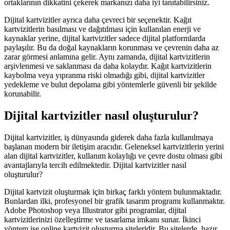
ortaklarının dikkatini çekerek markanızı daha iyi tanıtabilirsiniz.
Dijital kartvizitler ayrıca daha çevreci bir seçenektir. Kağıt
kartvizitlerin basılması ve dağıtılması için kullanılan enerji ve
kaynaklar yerine, dijital kartvizitler sadece dijital platformlarda
paylaşılır. Bu da doğal kaynakların korunması ve çevrenin daha az
zarar görmesi anlamına gelir. Aynı zamanda, dijital kartvizitlerin
arşivlenmesi ve saklanması da daha kolaydır. Kağıt kartvizitlerin
kaybolma veya yıpranma riski olmadığı gibi, dijital kartvizitler
yedekleme ve bulut depolama gibi yöntemlerle güvenli bir şekilde
korunabilir.
Dijital kartvizitler nasıl oluşturulur?
Dijital kartvizitler, iş dünyasında giderek daha fazla kullanılmaya
başlanan modern bir iletişim aracıdır. Geleneksel kartvizitlerin yerini
alan dijital kartvizitler, kullanım kolaylığı ve çevre dostu olması gibi
avantajlarıyla tercih edilmektedir. Dijital kartvizitler nasıl
oluşturulur?
Dijital kartvizit oluşturmak için birkaç farklı yöntem bulunmaktadır.
Bunlardan ilki, profesyonel bir grafik tasarım programı kullanmaktır.
Adobe Photoshop veya Illustrator gibi programlar, dijital
kartvizitlerinizi özelleştirme ve tasarlama imkanı sunar. İkinci
yöntem ise online kartvizit oluşturma siteleridir. Bu sitelerde, hazır