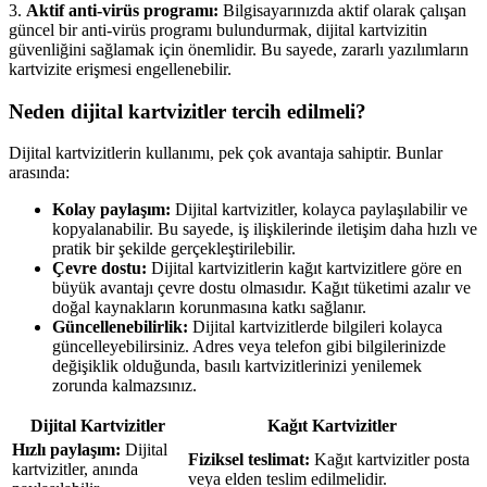
3.
Aktif anti-virüs programı:
Bilgisayarınızda aktif olarak çalışan
güncel bir anti-virüs programı bulundurmak, dijital kartvizitin
güvenliğini sağlamak için önemlidir. Bu sayede, zararlı yazılımların
kartvizite erişmesi engellenebilir.
Neden dijital kartvizitler tercih edilmeli?
Dijital kartvizitlerin kullanımı, pek çok avantaja sahiptir. Bunlar
arasında:
Kolay paylaşım:
Dijital kartvizitler, kolayca paylaşılabilir ve
kopyalanabilir. Bu sayede, iş ilişkilerinde iletişim daha hızlı ve
pratik bir şekilde gerçekleştirilebilir.
Çevre dostu:
Dijital kartvizitlerin kağıt kartvizitlere göre en
büyük avantajı çevre dostu olmasıdır. Kağıt tüketimi azalır ve
doğal kaynakların korunmasına katkı sağlanır.
Güncellenebilirlik:
Dijital kartvizitlerde bilgileri kolayca
güncelleyebilirsiniz. Adres veya telefon gibi bilgilerinizde
değişiklik olduğunda, basılı kartvizitlerinizi yenilemek
zorunda kalmazsınız.
Dijital Kartvizitler
Kağıt Kartvizitler
Hızlı paylaşım:
Dijital
Fiziksel teslimat:
Kağıt kartvizitler posta
kartvizitler, anında
veya elden teslim edilmelidir.