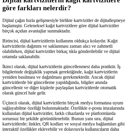
Dijital kartvizitlerin kağıt kartvizitlere
göre farkları nelerdir?
Dijital çağın hızla gelişmesiyle birlikte kartvizitler de dijitalleşmeye
başlamıştır. Geleneksel kağıt kartvizitlere göre dijital kartvizitler
birçok açıdan avantajlar sunmaktadır.
Birincisi, dijital kartvizitlerin kullanımı oldukça kolaydır. Kağıt
kartvizitlerin dağıtımı ve saklanması zaman alıcı ve zahmetli
olabilirken, dijital kartvizitler birkaç tıkla gönderilebilir ve dijital
ortamda saklanabilir.
İkinci olarak, dijital kartvizitlerin güncellenmesi daha pratiktir. İş
bilgilerinde değişiklik yapmak gerektiğinde, kağıt kartvizitlerin
yeniden basılması ve dağıtılması gerekmektedir. Ancak dijital
kartvizitlerde bir güncelleme yapıldığında, bilgiler anında
güncellenir ve diğer kişilerle paylaşılan kartvizitlerde otomatik
olarak güncel hale gelir.
Üçüncü olarak, dijital kartvizitlerin birçok medya formatına uyum
sağlayabilme özelliği bulunmaktadır. Özellikle e-posta imzalarında
kullanılan dijital kartvizitler, farklı cihazlarda ve platformlarda
sorunsuz bir şekilde görüntülenebilir. Bunun yanı sıra, dijital
kartvizitlerde; linkler, QR kodları ve sosyal medya bağlantıları gibi
interaktif özellikler ekleyebilir ve dolayısıyla kullanıcıların daha