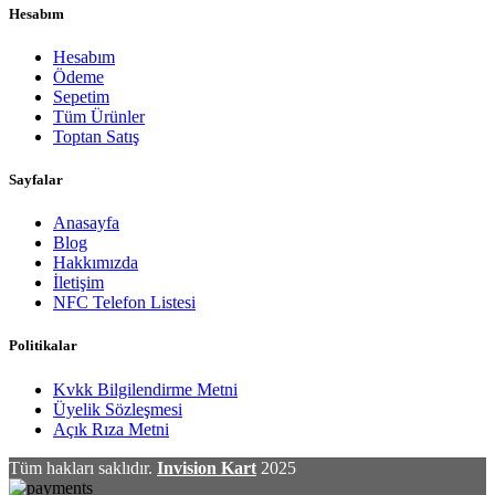
Hesabım
Hesabım
Ödeme
Sepetim
Tüm Ürünler
Toptan Satış
Sayfalar
Anasayfa
Blog
Hakkımızda
İletişim
NFC Telefon Listesi
Politikalar
Kvkk Bilgilendirme Metni
Üyelik Sözleşmesi
Açık Rıza Metni
Tüm hakları saklıdır.
Invision Kart
2025