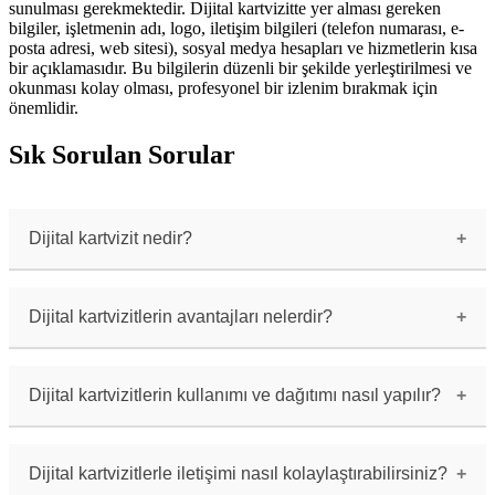
sunulması gerekmektedir. Dijital kartvizitte yer alması gereken
bilgiler, işletmenin adı, logo, iletişim bilgileri (telefon numarası, e-
posta adresi, web sitesi), sosyal medya hesapları ve hizmetlerin kısa
bir açıklamasıdır. Bu bilgilerin düzenli bir şekilde yerleştirilmesi ve
okunması kolay olması, profesyonel bir izlenim bırakmak için
önemlidir.
Sık Sorulan Sorular
Dijital kartvizit nedir?
Dijital kartvizit, geleneksel kağıt
kartvizitlerin dijital ortamda oluşturulan bir
versiyonudur. İş iletişiminde kullanılan
Dijital kartvizitlerin avantajları nelerdir?
elektronik bir tanıtım aracıdır.
Dijital kartvizitler, kolay taşınabilir, çevre
dostu ve daha ekonomik bir seçenektir. Ayrıca,
dijital kartvizitlerinizi kolayca paylaşabilir,
Dijital kartvizitlerin kullanımı ve dağıtımı nasıl yapılır?
güncelleyebilir ve interaktif içeriklerle
zenginleştirebilirsiniz.
Dijital kartvizitlerinizi e-posta, QR kodu, mesaj
veya sosyal medya aracılığıyla kolayca
paylaşabilirsiniz. Ayrıca, dijital kartvizitleri
Dijital kartvizitlerle iletişimi nasıl kolaylaştırabilirsiniz?
bir web sitesi veya blog üzerinden de