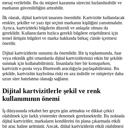
mesaj verilebilir. Bu da müşteri kazanma sürecini hızlandırabilir ve
markanın güvenilirliğini artırabilir.
İlk olarak, dijital kartvizit tasarımı önemlidir. Kartvizitte kullanılacak
renkler, şekiller ve yazı tipi seçimi markanın kişiliğini yansıtmalıdır.
Ayrıca, kartvizitteki bilgilerin düzenli ve anlaşılır olması da
gereklidir. Kullanıcıların hızlıca gerekli bilgilere erişebilmesi için
temel iletişim bilgileri ve marka hakkında birkaç cümle içermesi
önerilir.
Dijital kartvizitlerin sunumu da önemlidir. Bir iş toplantısında, fuar
veya etkinlik gibi ortamlarda dijital kartvizitlerinizi etkin bir şekilde
sunmak için kullanabilirsiniz. İnsanlarla bire bir konuşurken,
kartviziti e-posta veya Bluetooth aracılığıyla paylaşabilirsiniz. Bu
şekilde, kartvizitin kaybolma riski en aza indirilir ve müşteriye daha
uzun süre hatırlatma olanağı sağlanır.
Dijital kartvizitlerle şekil ve renk
kullanımının önemi
İş dünyasında rekabet her geçen gün artmakta ve dikkat çekici
olabilmek için farklı yöntemler denemek gerekmektedir. Bu noktada
dijital kartvizitler, markaların kendilerini ön plana çıkarmada etkili
bir araç haline gelmiştir. Ancak, dijital kartvizitlerin etkili olabilmesi