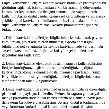
Dijital kartvizitler, iletişim sürecini kolaylaştırmak ve profesyonel bir
görünüm sağlamak için kullanılan etkili bir araçtır. İş dünyasında,
kartvizitler kişiler arasında iletişimi artırmak için yaygın olarak
kullanılır. Ancak dijital çağda, geleneksel kartvizitlerin yerini alacak
şekilde dijital kartvizitlerin kullanımı da hızla artmaktadır. Peki,
dijital kartvizitlerle iletişimi nasıl kolaylaştırabilirsiniz? İşte size
birkaç ipucu:
1. Dijital kartvizitlerde, iletişim bilgilerinizi eksiksiz olarak paylaşın.
İsim, unvan, şirket adı, telefon numarası, e-posta adresi gibi
bilgilerinizi net ve anlaşılır bir şekilde kartvizitinizde yer verin. Bu
sayede, karşı tarafın sizi doğru ve kolay bir şekilde iletişime
geçebilmesini sağlarsınız.
2. Dijital kartvizitinizi elektronik posta imzanızda kullanabilirsiniz.
İletişim kurduğunuz kişilere e-posta gönderdiğinizde, dijital
kartvizitinizi otomatik olarak e-posta imzanızda paylaşabilirsiniz.
Böylelikle her e-posta gönderdiğinizde, iletişim bilgileriniz karşı
taraf tarafından rahatlıkla görülebilir.
3. Dijital kartvizitlerinizi sosyal medya hesaplarınızda ve diğer dijital
platformlarda paylaşın. LinkedIn, Twitter, Instagram gibi sosyal
medya platformlarında dijital kartvizitinizin bağlantısını paylaşarak,
daha geniş bir kitleye ulaşabilirsiniz. Ayrıca, dijital iş toplantılarında
veya konferanslarda da dijital kartvizitinizi sunarak iletişimi