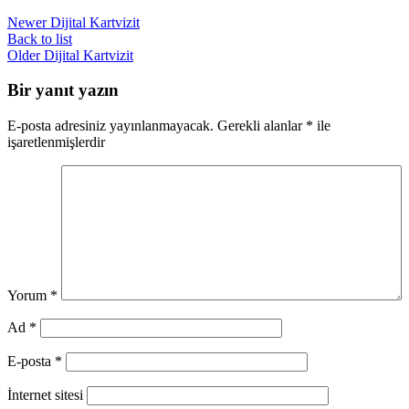
için sadelik ve düzen önemlidir. İletişim
Newer
Dijital Kartvizit
bilgileri net ve okunaklı olmalı, gereksiz
detaylardan kaçınılmalıdır. Ayrıca, uygun fontlar
Back to list
ve renkler kullanarak marka kimliğinizi
Older
Dijital Kartvizit
vurgulayabilirsiniz.
Bir yanıt yazın
E-posta adresiniz yayınlanmayacak.
Gerekli alanlar
*
ile
işaretlenmişlerdir
Yorum
*
Ad
*
E-posta
*
İnternet sitesi