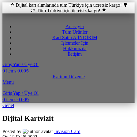
🌱 Dijital kart alımlarında tüm Türkiye için ücretsiz kargo! 🌳
🌱 Tüm Türkiye için ücretsiz kargo! 🌳
Anasayfa
Tüm Ürünler
Kart Satın Al
İNDİRİM
İşletmeler İçin
Hakkımızda
İletişim
Giriş Yap / Üye Ol
0
items
0.00
₺
Kartımı Düzenle
Menu
Giriş Yap / Üye Ol
0
items
0.00
₺
Genel
Dijital Kartvizit
Posted by
Invision Card
On 18 Eylül 2023