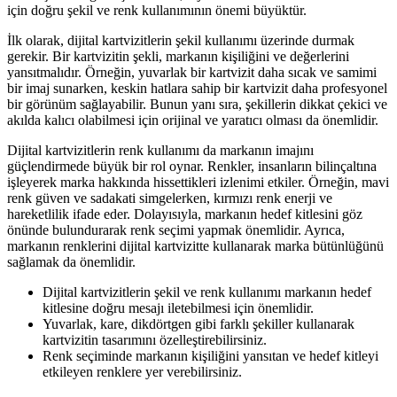
için doğru şekil ve renk kullanımının önemi büyüktür.
İlk olarak, dijital kartvizitlerin şekil kullanımı üzerinde durmak
gerekir. Bir kartvizitin şekli, markanın kişiliğini ve değerlerini
yansıtmalıdır. Örneğin, yuvarlak bir kartvizit daha sıcak ve samimi
bir imaj sunarken, keskin hatlara sahip bir kartvizit daha profesyonel
bir görünüm sağlayabilir. Bunun yanı sıra, şekillerin dikkat çekici ve
akılda kalıcı olabilmesi için orijinal ve yaratıcı olması da önemlidir.
Dijital kartvizitlerin renk kullanımı da markanın imajını
güçlendirmede büyük bir rol oynar. Renkler, insanların bilinçaltına
işleyerek marka hakkında hissettikleri izlenimi etkiler. Örneğin, mavi
renk güven ve sadakati simgelerken, kırmızı renk enerji ve
hareketlilik ifade eder. Dolayısıyla, markanın hedef kitlesini göz
önünde bulundurarak renk seçimi yapmak önemlidir. Ayrıca,
markanın renklerini dijital kartvizitte kullanarak marka bütünlüğünü
sağlamak da önemlidir.
Dijital kartvizitlerin şekil ve renk kullanımı markanın hedef
kitlesine doğru mesajı iletebilmesi için önemlidir.
Yuvarlak, kare, dikdörtgen gibi farklı şekiller kullanarak
kartvizitin tasarımını özelleştirebilirsiniz.
Renk seçiminde markanın kişiliğini yansıtan ve hedef kitleyi
etkileyen renklere yer verebilirsiniz.