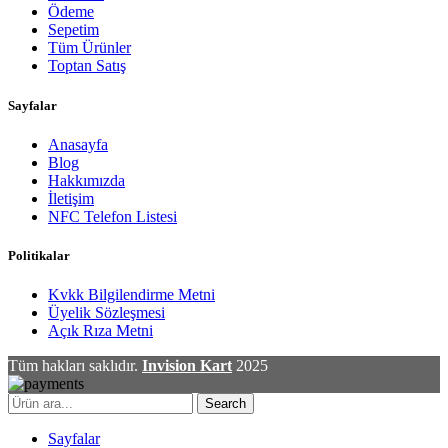
Ödeme
Sepetim
Tüm Ürünler
Toptan Satış
Sayfalar
Anasayfa
Blog
Hakkımızda
İletişim
NFC Telefon Listesi
Politikalar
Kvkk Bilgilendirme Metni
Üyelik Sözleşmesi
Açık Rıza Metni
Tüm hakları saklıdır.
Invision Kart
2025
Search
Sayfalar