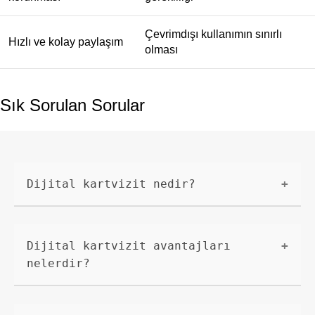
Çevrimdışı kullanımın sınırlı
Hızlı ve kolay paylaşım
olması
Sık Sorulan Sorular
Dijital kartvizit nedir?
Dijital kartvizit, adınızdaki,
iletişim bilgilerinizdeki ve işinizle
Dijital kartvizit avantajları
ilgili diğer ayrıntılardaki bilgileri
nelerdir?
içeren elektronik bir karttır.
Geleneksel kağıt kartvizitlere
Dijital kartvizitlerin kağıt
alternatif olarak kullanılan bu
kartvizitlere göre birçok avantajı