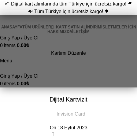
🌱 Dijital kart alımlarında tüm Türkiye için ücretsiz kargo! 🌳
🌱 Tüm Türkiye için ücretsiz kargo! 🌳
ANASAYFA
TÜM ÜRÜNLER
KART SATIN AL
İNDİRİM
İŞLETMELER İÇIN
HAKKIMIZDA
İLETIŞIM
Giriş Yap / Üye Ol
0
items
0.00
₺
Kartımı Düzenle
Menu
Giriş Yap / Üye Ol
0
items
0.00
₺
GENEL
Dijital Kartvizit
Invision Card
On 18 Eylül 2023
0