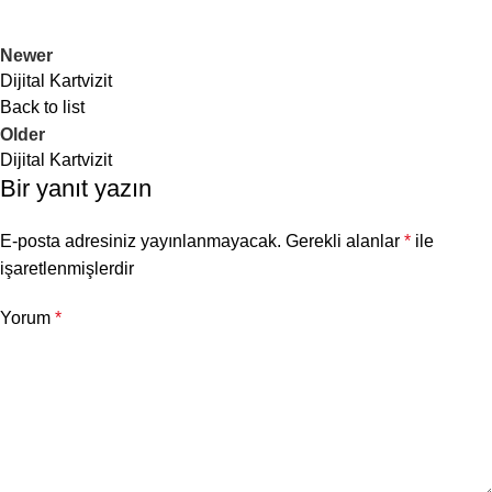
olan olumsuz etkileri minimum düzeye
indirir.
Newer
Dijital Kartvizit
Back to list
Older
Dijital Kartvizit
Bir yanıt yazın
E-posta adresiniz yayınlanmayacak.
Gerekli alanlar
*
ile
işaretlenmişlerdir
Yorum
*