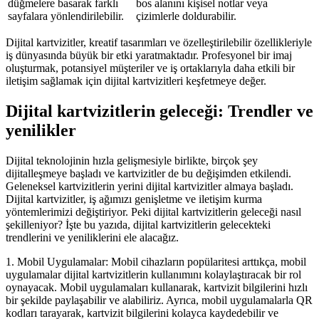
düğmelere basarak farklı
bos alanını kişisel notlar veya
sayfalara yönlendirilebilir.
çizimlerle doldurabilir.
Dijital kartvizitler, kreatif tasarımları ve özelleştirilebilir özellikleriyle
iş dünyasında büyük bir etki yaratmaktadır. Profesyonel bir imaj
oluşturmak, potansiyel müşteriler ve iş ortaklarıyla daha etkili bir
iletişim sağlamak için dijital kartvizitleri keşfetmeye değer.
Dijital kartvizitlerin geleceği: Trendler ve
yenilikler
Dijital teknolojinin hızla gelişmesiyle birlikte, birçok şey
dijitalleşmeye başladı ve kartvizitler de bu değişimden etkilendi.
Geleneksel kartvizitlerin yerini dijital kartvizitler almaya başladı.
Dijital kartvizitler, iş ağımızı genişletme ve iletişim kurma
yöntemlerimizi değiştiriyor. Peki dijital kartvizitlerin geleceği nasıl
şekilleniyor? İşte bu yazıda, dijital kartvizitlerin gelecekteki
trendlerini ve yeniliklerini ele alacağız.
1. Mobil Uygulamalar: Mobil cihazların popülaritesi arttıkça, mobil
uygulamalar dijital kartvizitlerin kullanımını kolaylaştıracak bir rol
oynayacak. Mobil uygulamaları kullanarak, kartvizit bilgilerini hızlı
bir şekilde paylaşabilir ve alabiliriz. Ayrıca, mobil uygulamalarla QR
kodları tarayarak, kartvizit bilgilerini kolayca kaydedebilir ve