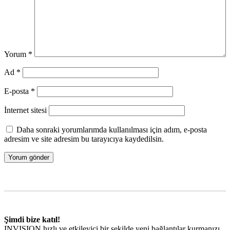
Yorum
*
Ad
*
E-posta
*
İnternet sitesi
Daha sonraki yorumlarımda kullanılması için adım, e-posta
adresim ve site adresim bu tarayıcıya kaydedilsin.
Şimdi bize katıl!
INVISION hızlı ve etkileyici bir şekilde yeni bağlantılar kurmanızı