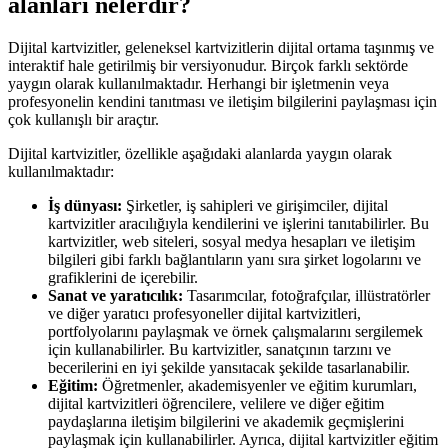
alanları nelerdir?
Dijital kartvizitler, geleneksel kartvizitlerin dijital ortama taşınmış ve
interaktif hale getirilmiş bir versiyonudur. Birçok farklı sektörde
yaygın olarak kullanılmaktadır. Herhangi bir işletmenin veya
profesyonelin kendini tanıtması ve iletişim bilgilerini paylaşması için
çok kullanışlı bir araçtır.
Dijital kartvizitler, özellikle aşağıdaki alanlarda yaygın olarak
kullanılmaktadır:
İş dünyası:
Şirketler, iş sahipleri ve girişimciler, dijital
kartvizitler aracılığıyla kendilerini ve işlerini tanıtabilirler. Bu
kartvizitler, web siteleri, sosyal medya hesapları ve iletişim
bilgileri gibi farklı bağlantıların yanı sıra şirket logolarını ve
grafiklerini de içerebilir.
Sanat ve yaratıcılık:
Tasarımcılar, fotoğrafçılar, illüstratörler
ve diğer yaratıcı profesyoneller dijital kartvizitleri,
portfolyolarını paylaşmak ve örnek çalışmalarını sergilemek
için kullanabilirler. Bu kartvizitler, sanatçının tarzını ve
becerilerini en iyi şekilde yansıtacak şekilde tasarlanabilir.
Eğitim:
Öğretmenler, akademisyenler ve eğitim kurumları,
dijital kartvizitleri öğrencilere, velilere ve diğer eğitim
paydaşlarına iletişim bilgilerini ve akademik geçmişlerini
paylaşmak için kullanabilirler. Ayrıca, dijital kartvizitler eğitim