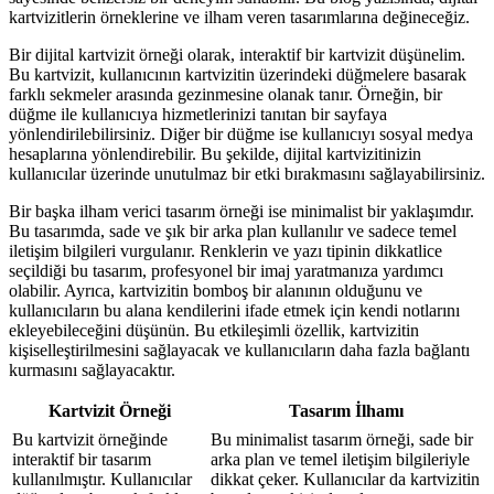
kartvizitlerin örneklerine ve ilham veren tasarımlarına değineceğiz.
Bir dijital kartvizit örneği olarak, interaktif bir kartvizit düşünelim.
Bu kartvizit, kullanıcının kartvizitin üzerindeki düğmelere basarak
farklı sekmeler arasında gezinmesine olanak tanır. Örneğin, bir
düğme ile kullanıcıya hizmetlerinizi tanıtan bir sayfaya
yönlendirilebilirsiniz. Diğer bir düğme ise kullanıcıyı sosyal medya
hesaplarına yönlendirebilir. Bu şekilde, dijital kartvizitinizin
kullanıcılar üzerinde unutulmaz bir etki bırakmasını sağlayabilirsiniz.
Bir başka ilham verici tasarım örneği ise minimalist bir yaklaşımdır.
Bu tasarımda, sade ve şık bir arka plan kullanılır ve sadece temel
iletişim bilgileri vurgulanır. Renklerin ve yazı tipinin dikkatlice
seçildiği bu tasarım, profesyonel bir imaj yaratmanıza yardımcı
olabilir. Ayrıca, kartvizitin bomboş bir alanının olduğunu ve
kullanıcıların bu alana kendilerini ifade etmek için kendi notlarını
ekleyebileceğini düşünün. Bu etkileşimli özellik, kartvizitin
kişiselleştirilmesini sağlayacak ve kullanıcıların daha fazla bağlantı
kurmasını sağlayacaktır.
Kartvizit Örneği
Tasarım İlhamı
Bu kartvizit örneğinde
Bu minimalist tasarım örneği, sade bir
interaktif bir tasarım
arka plan ve temel iletişim bilgileriyle
kullanılmıştır. Kullanıcılar
dikkat çeker. Kullanıcılar da kartvizitin