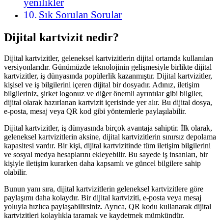
yenilikler
Sık Sorulan Sorular
Dijital kartvizit nedir?
Dijital kartvizitler, geleneksel kartvizitlerin dijital ortamda kullanılan
versiyonlarıdır. Günümüzde teknolojinin gelişmesiyle birlikte dijital
kartvizitler, iş dünyasında popülerlik kazanmıştır. Dijital kartvizitler,
kişisel ve iş bilgilerini içeren dijital bir dosyadır. Adınız, iletişim
bilgileriniz, şirket logonuz ve diğer önemli ayrıntılar gibi bilgiler,
dijital olarak hazırlanan kartvizit içerisinde yer alır. Bu dijital dosya,
e-posta, mesaj veya QR kod gibi yöntemlerle paylaşılabilir.
Dijital kartvizitler, iş dünyasında birçok avantaja sahiptir. İlk olarak,
geleneksel kartvizitlerin aksine, dijital kartvizitlerin sınırsız depolama
kapasitesi vardır. Bir kişi, dijital kartvizitinde tüm iletişim bilgilerini
ve sosyal medya hesaplarını ekleyebilir. Bu sayede iş insanları, bir
kişiyle iletişim kurarken daha kapsamlı ve güncel bilgilere sahip
olabilir.
Bunun yanı sıra, dijital kartvizitlerin geleneksel kartvizitlere göre
paylaşımı daha kolaydır. Bir dijital kartviziti, e-posta veya mesaj
yoluyla hızlıca paylaşabilirsiniz. Ayrıca, QR kodu kullanarak dijital
kartvizitleri kolaylıkla taramak ve kaydetmek mümkündür.