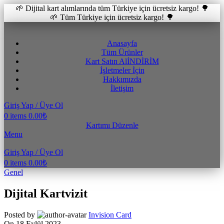
🌱 Dijital kart alımlarında tüm Türkiye için ücretsiz kargo! 🌳
🌱 Tüm Türkiye için ücretsiz kargo! 🌳
Anasayfa
Tüm Ürünler
Kart Satın Al
İNDİRİM
İşletmeler İçin
Hakkımızda
İletişim
Giriş Yap / Üye Ol
0
items
0.00
₺
Kartımı Düzenle
Menu
Giriş Yap / Üye Ol
0
items
0.00
₺
Genel
Dijital Kartvizit
Posted by
Invision Card
On 18 Eylül 2023