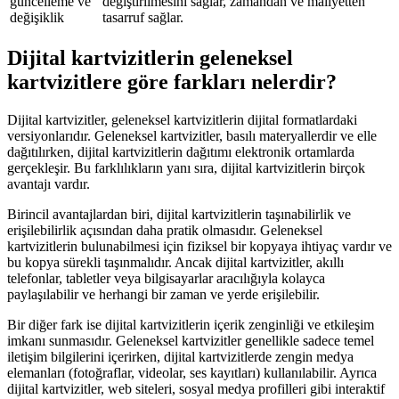
güncelleme ve
değiştirilmesini sağlar, zamandan ve maliyetten
değişiklik
tasarruf sağlar.
Dijital kartvizitlerin geleneksel
kartvizitlere göre farkları nelerdir?
Dijital kartvizitler, geleneksel kartvizitlerin dijital formatlardaki
versiyonlarıdır. Geleneksel kartvizitler, basılı materyallerdir ve elle
dağıtılırken, dijital kartvizitlerin dağıtımı elektronik ortamlarda
gerçekleşir. Bu farklılıkların yanı sıra, dijital kartvizitlerin birçok
avantajı vardır.
Birincil avantajlardan biri, dijital kartvizitlerin taşınabilirlik ve
erişilebilirlik açısından daha pratik olmasıdır. Geleneksel
kartvizitlerin bulunabilmesi için fiziksel bir kopyaya ihtiyaç vardır ve
bu kopya sürekli taşınmalıdır. Ancak dijital kartvizitler, akıllı
telefonlar, tabletler veya bilgisayarlar aracılığıyla kolayca
paylaşılabilir ve herhangi bir zaman ve yerde erişilebilir.
Bir diğer fark ise dijital kartvizitlerin içerik zenginliği ve etkileşim
imkanı sunmasıdır. Geleneksel kartvizitler genellikle sadece temel
iletişim bilgilerini içerirken, dijital kartvizitlerde zengin medya
elemanları (fotoğraflar, videolar, ses kayıtları) kullanılabilir. Ayrıca
dijital kartvizitler, web siteleri, sosyal medya profilleri gibi interaktif