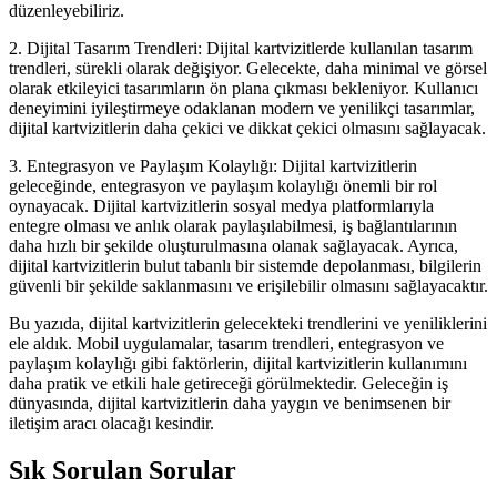
düzenleyebiliriz.
2. Dijital Tasarım Trendleri: Dijital kartvizitlerde kullanılan tasarım
trendleri, sürekli olarak değişiyor. Gelecekte, daha minimal ve görsel
olarak etkileyici tasarımların ön plana çıkması bekleniyor. Kullanıcı
deneyimini iyileştirmeye odaklanan modern ve yenilikçi tasarımlar,
dijital kartvizitlerin daha çekici ve dikkat çekici olmasını sağlayacak.
3. Entegrasyon ve Paylaşım Kolaylığı: Dijital kartvizitlerin
geleceğinde, entegrasyon ve paylaşım kolaylığı önemli bir rol
oynayacak. Dijital kartvizitlerin sosyal medya platformlarıyla
entegre olması ve anlık olarak paylaşılabilmesi, iş bağlantılarının
daha hızlı bir şekilde oluşturulmasına olanak sağlayacak. Ayrıca,
dijital kartvizitlerin bulut tabanlı bir sistemde depolanması, bilgilerin
güvenli bir şekilde saklanmasını ve erişilebilir olmasını sağlayacaktır.
Bu yazıda, dijital kartvizitlerin gelecekteki trendlerini ve yeniliklerini
ele aldık. Mobil uygulamalar, tasarım trendleri, entegrasyon ve
paylaşım kolaylığı gibi faktörlerin, dijital kartvizitlerin kullanımını
daha pratik ve etkili hale getireceği görülmektedir. Geleceğin iş
dünyasında, dijital kartvizitlerin daha yaygın ve benimsenen bir
iletişim aracı olacağı kesindir.
Sık Sorulan Sorular