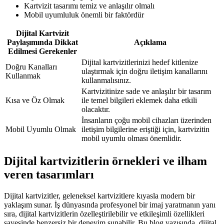
Kartvizit tasarımı temiz ve anlaşılır olmalı
Mobil uyumluluk önemli bir faktördür
Dijital Kartvizit
Paylaşımında Dikkat
Açıklama
Edilmesi Gerekenler
Dijital kartvizitlerinizi hedef kitlenize
Doğru Kanalları
ulaştırmak için doğru iletişim kanallarını
Kullanmak
kullanmalısınız.
Kartvizitinize sade ve anlaşılır bir tasarım
Kısa ve Öz Olmak
ile temel bilgileri eklemek daha etkili
olacaktır.
İnsanların çoğu mobil cihazları üzerinden
Mobil Uyumlu Olmak
iletişim bilgilerine eriştiği için, kartvizitin
mobil uyumlu olması önemlidir.
Dijital kartvizitlerin örnekleri ve ilham
veren tasarımları
Dijital kartvizitler, geleneksel kartvizitlere kıyasla modern bir
yaklaşım sunar. İş dünyasında profesyonel bir imaj yaratmanın yanı
sıra, dijital kartvizitlerin özelleştirilebilir ve etkileşimli özellikleri
sayesinde benzersiz bir deneyim sunabilir. Bu blog yazısında, dijital