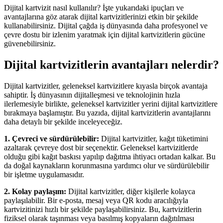
Dijital kartvizit nasıl kullanılır? İşte yukarıdaki ipuçları ve
avantajlarına göz atarak dijital kartvizitlerinizi etkin bir şekilde
kullanabilirsiniz. Dijital çağda iş dünyasında daha profesyonel ve
çevre dostu bir izlenim yaratmak için dijital kartvizitlerin gücüne
güvenebilirsiniz.
Dijital kartvizitlerin avantajları nelerdir?
Dijital kartvizitler, geleneksel kartvizitlere kıyasla birçok avantaja
sahiptir. İş dünyasının dijitalleşmesi ve teknolojinin hızla
ilerlemesiyle birlikte, geleneksel kartvizitler yerini dijital kartvizitlere
bırakmaya başlamıştır. Bu yazıda, dijital kartvizitlerin avantajlarını
daha detaylı bir şekilde inceleyeceğiz.
1. Çevreci ve sürdürülebilir:
Dijital kartvizitler, kağıt tüketimini
azaltarak çevreye dost bir seçenektir. Geleneksel kartvizitlerde
olduğu gibi kağıt baskısı yapılıp dağıtma ihtiyacı ortadan kalkar. Bu
da doğal kaynakların korunmasına yardımcı olur ve sürdürülebilir
bir işletme uygulamasıdır.
2. Kolay paylaşım:
Dijital kartvizitler, diğer kişilerle kolayca
paylaşılabilir. Bir e-posta, mesaj veya QR kodu aracılığıyla
kartvizitinizi hızlı bir şekilde paylaşabilirsiniz. Bu, kartvizitlerin
fiziksel olarak taşınması veya basılmış kopyaların dağıtılması