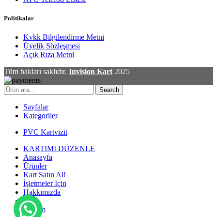
Politikalar
Kvkk Bilgilendirme Metni
Üyelik Sözleşmesi
Açık Rıza Metni
Tüm hakları saklıdır.
Invision Kart
2025
Search
Sayfalar
Kategoriler
PVC Kartvizit
KARTIMI DÜZENLE
Anasayfa
Ürünler
Kart Satın Al!
İşletmeler İçin
Hakkımızda
Blog
İletişim