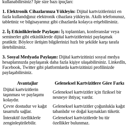
kullanabilirsiniz? İşte size bazı ipuçları:
1. Elektronik Cihazlarınıza Yükleyin:
Dijital kartvizitlerinizi en
fazla kullandığınız elektronik cihazlara yükleyin. Akıllı telefonunuz,
tabletiniz ve bilgisayarınız gibi cihazlarda kolayca erişebilirsiniz.
2. İş Etkinliklerinde Paylaşın:
İş toplantıları, konferanslar veya
seminerler gibi etkinliklerde dijital kartvizitlerinizi paylaşmak
pratiktir. Böylece iletişim bilgilerinizi hızlı bir şekilde karşı tarafa
iletebilirsiniz.
3. Sosyal Medyada Paylaşın:
Dijital kartvizitinizi sosyal medya
hesaplarınızda paylaşarak daha fazla kişiye ulaşabilirsiniz. LinkedIn,
Facebook, Twitter gibi platformlarda kartvizitinizi profilinizde
paylaşabilirsiniz.
Avantajlar
Geleneksel Kartvizitlere Göre Farkı
Dijital kartvizitlerin
Geleneksel kartvizitler için fiziksel bir
taşınması ve paylaşımı
nesneye ihtiyaç vardır.
kolaydır.
Çevre dostudur ve kağıt
Geleneksel kartvizitler çoğunlukla kağıt
tasarrufu sağlar.
tabanlıdır ve doğal kaynakları tüketir.
İnteraktif özelliklerle
Geleneksel kartvizitlerde bu tür
zenginleştirilebilir.
özellikler bulunmaz.