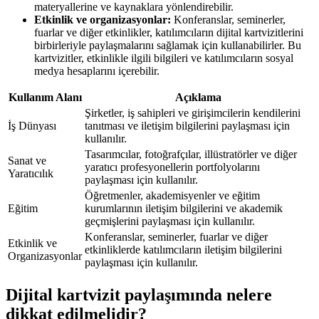
materyallerine ve kaynaklara yönlendirebilir.
Etkinlik ve organizasyonlar:
Konferanslar, seminerler,
fuarlar ve diğer etkinlikler, katılımcıların dijital kartvizitlerini
birbirleriyle paylaşmalarını sağlamak için kullanabilirler. Bu
kartvizitler, etkinlikle ilgili bilgileri ve katılımcıların sosyal
medya hesaplarını içerebilir.
Kullanım Alanı
Açıklama
Şirketler, iş sahipleri ve girişimcilerin kendilerini
İş Dünyası
tanıtması ve iletişim bilgilerini paylaşması için
kullanılır.
Tasarımcılar, fotoğrafçılar, illüstratörler ve diğer
Sanat ve
yaratıcı profesyonellerin portfolyolarını
Yaratıcılık
paylaşması için kullanılır.
Öğretmenler, akademisyenler ve eğitim
Eğitim
kurumlarının iletişim bilgilerini ve akademik
geçmişlerini paylaşması için kullanılır.
Konferanslar, seminerler, fuarlar ve diğer
Etkinlik ve
etkinliklerde katılımcıların iletişim bilgilerini
Organizasyonlar
paylaşması için kullanılır.
Dijital kartvizit paylaşımında nelere
dikkat edilmelidir?