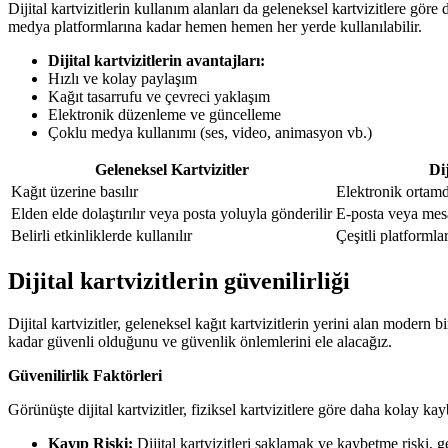
Dijital kartvizitlerin kullanım alanları da geleneksel kartvizitlere göre d
medya platformlarına kadar hemen hemen her yerde kullanılabilir.
Dijital kartvizitlerin avantajları:
Hızlı ve kolay paylaşım
Kağıt tasarrufu ve çevreci yaklaşım
Elektronik düzenleme ve güncelleme
Çoklu medya kullanımı (ses, video, animasyon vb.)
Geleneksel Kartvizitler
Dij
Kağıt üzerine basılır
Elektronik ortamd
Elden elde dolaştırılır veya posta yoluyla gönderilir
E-posta veya mesa
Belirli etkinliklerde kullanılır
Çeşitli platformlar
Dijital kartvizitlerin güvenilirliği
Dijital kartvizitler, geleneksel kağıt kartvizitlerin yerini alan modern b
kadar güvenli olduğunu ve güvenlik önlemlerini ele alacağız.
Güvenilirlik Faktörleri
Görünüşte dijital kartvizitler, fiziksel kartvizitlere göre daha kolay kaybo
Kayıp Riski:
Dijital kartvizitleri saklamak ve kaybetme riski, ge