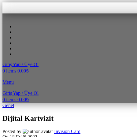
Giriş Yap / Üye Ol
0
items
0.00
₺
Menu
Giriş Yap / Üye Ol
0
items
0.00
₺
Genel
Dijital Kartvizit
Posted by
Invision Card
On 18 Eylül 2023