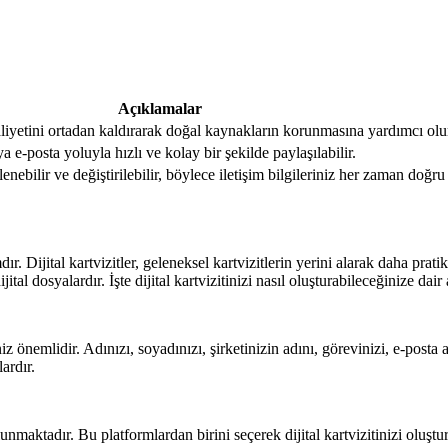
Açıklamalar
 maliyetini ortadan kaldırarak doğal kaynakların korunmasına yardımcı olu
ya e-posta yoluyla hızlı ve kolay bir şekilde paylaşılabilir.
enebilir ve değiştirilebilir, böylece iletişim bilgileriniz her zaman doğru
. Dijital kartvizitler, geleneksel kartvizitlerin yerini alarak daha pratik ve
ital dosyalardır. İşte dijital kartvizitinizi nasıl oluşturabileceğinize dair
niz önemlidir. Adınızı, soyadınızı, şirketinizin adını, görevinizi, e-posta 
ardır.
unmaktadır. Bu platformlardan birini seçerek dijital kartvizitinizi oluştu