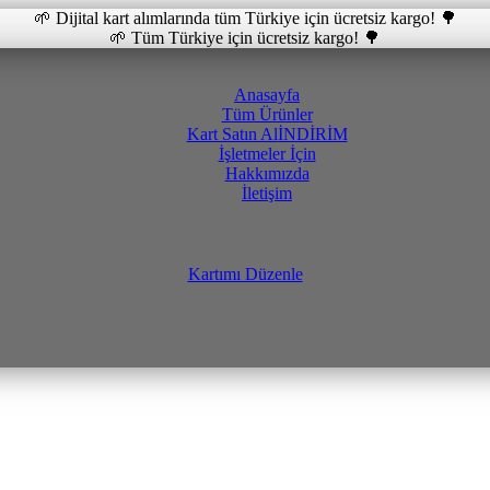
🌱 Dijital kart alımlarında tüm Türkiye için ücretsiz kargo! 🌳
🌱 Tüm Türkiye için ücretsiz kargo! 🌳
Anasayfa
Tüm Ürünler
Kart Satın Al
İNDİRİM
İşletmeler İçin
Hakkımızda
İletişim
Kartımı Düzenle