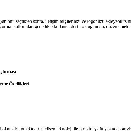
blonu seçtikten sonra, iletişim bilgilerinizi ve logonuzu ekleyebilirsiniz.
oluşturma platformları genellikle kullanıcı dostu olduğundan, düzenlemeler
aştırması
irme Özellikleri
ali olarak bilinmektedir. Gelişen teknoloji ile birlikte iş dünyasında kartvi