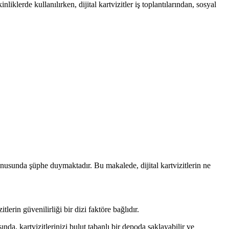
nliklerde kullanılırken, dijital kartvizitler iş toplantılarından, sosyal
ği konusunda şüphe duymaktadır. Bu makalede, dijital kartvizitlerin ne
itlerin güvenilirliği bir dizi faktöre bağlıdır.
ında, kartvizitlerinizi bulut tabanlı bir depoda saklayabilir ve