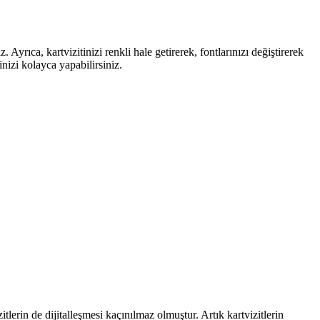
 Ayrıca, kartvizitinizi renkli hale getirerek, fontlarınızı değiştirerek
inizi kolayca yapabilirsiniz.
zitlerin de dijitalleşmesi kaçınılmaz olmuştur. Artık kartvizitlerin