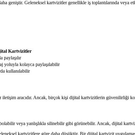
aha geniştir. Geleneksel kartvizitler genellikle iş toplantılarında veya etki
ital Kartvizitler
a paylaşılır
j yoluyla kolayca paylaşılabilir
da kullanılabilir
ir iletişim aracıdır. Ancak, birçok kişi dijital kartvizitlerin güvenilirli
labilir veya yanlışlıkla silinebilir gibi görünebilir. Ancak, dijital kartviz
leneksel kartvizitlere göre daha düşüktür. Bir dijital kartvizit uygulamas