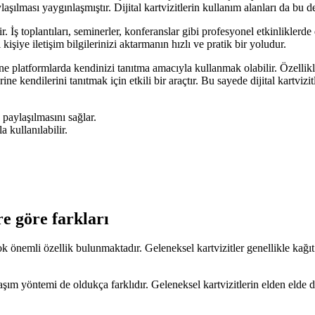
ylaşılması yaygınlaşmıştır. Dijital kartvizitlerin kullanım alanları da bu 
 İş toplantıları, seminerler, konferanslar gibi profesyonel etkinliklerde d
 kişiye iletişim bilgilerinizi aktarmanın hızlı ve pratik bir yoludur.
ne platformlarda kendinizi tanıtma amacıyla kullanmak olabilir. Özellikle fr
ine kendilerini tanıtmak için etkili bir araçtır. Bu sayede dijital kartvizi
e paylaşılmasını sağlar.
 kullanılabilir.
re göre farkları
çok önemli özellik bulunmaktadır. Geleneksel kartvizitler genellikle kağıt 
ylaşım yöntemi de oldukça farklıdır. Geleneksel kartvizitlerin elden elde 