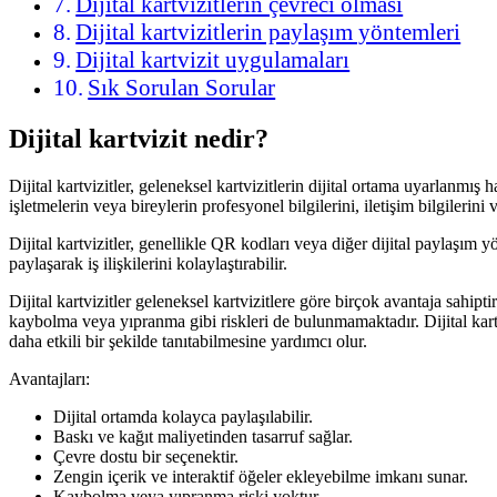
Dijital kartvizitlerin çevreci olması
Dijital kartvizitlerin paylaşım yöntemleri
Dijital kartvizit uygulamaları
Sık Sorulan Sorular
Dijital kartvizit nedir?
Dijital kartvizitler, geleneksel kartvizitlerin dijital ortama uyarlanmış ha
işletmelerin veya bireylerin profesyonel bilgilerini, iletişim bilgileri
Dijital kartvizitler, genellikle QR kodları veya diğer dijital paylaşım yö
paylaşarak iş ilişkilerini kolaylaştırabilir.
Dijital kartvizitler geleneksel kartvizitlere göre birçok avantaja sahipt
kaybolma veya yıpranma gibi riskleri de bulunmamaktadır. Dijital kartvi
daha etkili bir şekilde tanıtabilmesine yardımcı olur.
Avantajları:
Dijital ortamda kolayca paylaşılabilir.
Baskı ve kağıt maliyetinden tasarruf sağlar.
Çevre dostu bir seçenektir.
Zengin içerik ve interaktif öğeler ekleyebilme imkanı sunar.
Kaybolma veya yıpranma riski yoktur.