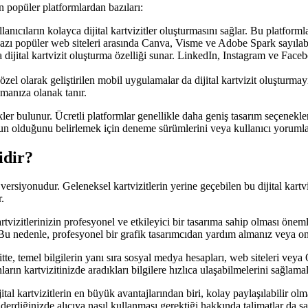
n popüler platformlardan bazıları:
nıcıların kolayca dijital kartvizitler oluşturmasını sağlar. Bu platformla
 Bazı popüler web siteleri arasında Canva, Visme ve Adobe Spark sayılabi
jital kartvizit oluşturma özelliği sunar. LinkedIn, Instagram ve Facebook
el olarak geliştirilen mobil uygulamalar da dijital kartvizit oluşturmayı 
şmanıza olanak tanır.
ekler bulunur. Ücretli platformlar genellikle daha geniş tasarım seçenekle
n olduğunu belirlemek için deneme sürümlerini veya kullanıcı yorumları
idir?
ir versiyonudur. Geleneksel kartvizitlerin yerine geçebilen bu dijital kartv
.
artvizitlerinizin profesyonel ve etkileyici bir tasarıma sahip olması öneml
r. Bu nedenle, profesyonel bir grafik tasarımcıdan yardım almanız veya o
vizitte, temel bilgilerin yanı sıra sosyal medya hesapları, web siteleri vey
rın kartvizitinizde aradıkları bilgilere hızlıca ulaşabilmelerini sağlamal
jital kartvizitlerin en büyük avantajlarından biri, kolay paylaşılabilir 
 gönderdiğinizde alıcıya nasıl kullanması gerektiği hakkında talimatlar da