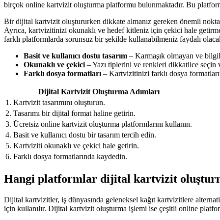
birçok online kartvizit oluşturma platformu bulunmaktadır. Bu platforml
Bir dijital kartvizit oluştururken dikkate almanız gereken önemli noktalar
Ayrıca, kartvizitinizi okunaklı ve hedef kitleniz için çekici hale getir
farklı platformlarda sorunsuz bir şekilde kullanabilmeniz faydalı olacak
Basit ve kullanıcı dostu tasarım
– Karmaşık olmayan ve bilgile
Okunaklı ve çekici
– Yazı tiplerini ve renkleri dikkatlice seçin v
Farklı dosya formatları
– Kartvizitinizi farklı dosya formatlar
Dijital Kartvizit Oluşturma Adımları
1. Kartvizit tasarımını oluşturun.
2. Tasarımı bir dijital format haline getirin.
3. Ücretsiz online kartvizit oluşturma platformlarını kullanın.
4. Basit ve kullanıcı dostu bir tasarım tercih edin.
5. Kartviziti okunaklı ve çekici hale getirin.
6. Farklı dosya formatlarında kaydedin.
Hangi platformlar dijital kartvizit oluştu
Dijital kartvizitler, iş dünyasında geleneksel kağıt kartvizitlere alternat
için kullanılır. Dijital kartvizit oluşturma işlemi ise çeşitli online platfor