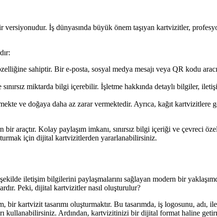
an bir versiyonudur. İş dünyasında büyük önem taşıyan kartvizitler, profesy
dır:
 özelliğine sahiptir. Bir e-posta, sosyal medya mesajı veya QR kodu aracıl
e sınırsız miktarda bilgi içerebilir. İşletme hakkında detaylı bilgiler, ilet
önlemekte ve doğaya daha az zarar vermektedir. Ayrıca, kağıt kartvizitl
rn bir araçtır. Kolay paylaşım imkanı, sınırsız bilgi içeriği ve çevreci öz
urmak için dijital kartvizitlerden yararlanabilirsiniz.
ir şekilde iletişim bilgilerini paylaşmalarını sağlayan modern bir yaklaşımdır
ır. Peki, dijital kartvizitler nasıl oluşturulur?
m, bir kartvizit tasarımı oluşturmaktır. Bu tasarımda, iş logosunu, adı, ile
 kullanabilirsiniz. Ardından, kartvizitinizi bir dijital format haline ge