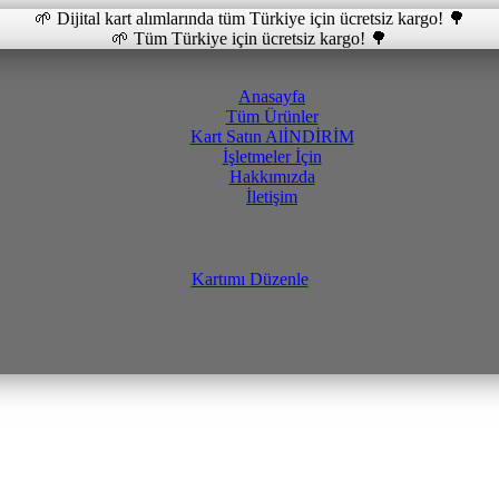
🌱 Dijital kart alımlarında tüm Türkiye için ücretsiz kargo! 🌳
🌱 Tüm Türkiye için ücretsiz kargo! 🌳
Anasayfa
Tüm Ürünler
Kart Satın Al
İNDİRİM
İşletmeler İçin
Hakkımızda
İletişim
Kartımı Düzenle