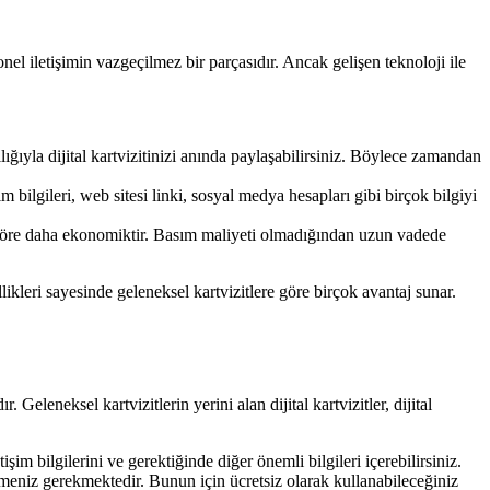
onel iletişimin vazgeçilmez bir parçasıdır. Ancak gelişen teknoloji ile
ığıyla dijital kartvizitinizi anında paylaşabilirsiniz. Böylece zamandan
işim bilgileri, web sitesi linki, sosyal medya hesapları gibi birçok bilgiyi
ere göre daha ekonomiktir. Basım maliyeti olmadığından uzun vadede
ellikleri sayesinde geleneksel kartvizitlere göre birçok avantaj sunar.
. Geleneksel kartvizitlerin yerini alan dijital kartvizitler, dijital
tişim bilgilerini ve gerektiğinde diğer önemli bilgileri içerebilirsiniz.
tirmeniz gerekmektedir. Bunun için ücretsiz olarak kullanabileceğiniz