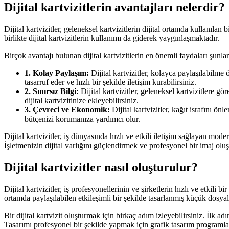
Dijital kartvizitlerin avantajları nelerdir?
Dijital kartvizitler, geleneksel kartvizitlerin dijital ortamda kullanıl
birlikte dijital kartvizitlerin kullanımı da giderek yaygınlaşmaktadır.
Birçok avantajı bulunan dijital kartvizitlerin en önemli faydaları şunlar
1. Kolay Paylaşım:
Dijital kartvizitler, kolayca paylaşılabilme
tasarruf eder ve hızlı bir şekilde iletişim kurabilirsiniz.
2. Sınırsız Bilgi:
Dijital kartvizitler, geleneksel kartvizitlere gör
dijital kartvizitinize ekleyebilirsiniz.
3. Çevreci ve Ekonomik:
Dijital kartvizitler, kağıt israfını 
bütçenizi korumanıza yardımcı olur.
Dijital kartvizitler, iş dünyasında hızlı ve etkili iletişim sağlayan mode
İşletmenizin dijital varlığını güçlendirmek ve profesyonel bir imaj oluşt
Dijital kartvizitler nasıl oluşturulur?
Dijital kartvizitler, iş profesyonellerinin ve şirketlerin hızlı ve etkili b
ortamda paylaşılabilen etkileşimli bir şekilde tasarlanmış küçük dosyalard
Bir dijital kartvizit oluşturmak için birkaç adım izleyebilirsiniz. İlk adı
Tasarımı profesyonel bir şekilde yapmak için grafik tasarım programları