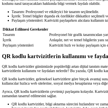
kodunu nasıl tarayacakları hakkında bilgi vermek faydalı olabilir.
Tasarım: Profesyonel ve etkileyici bir tasarım seçilmelidir.
İçerik: Temel bilgiler dışında ek özellikler dikkatlice seçilmeli 
Paylaşım yöntemleri: Kartviziti paylaşırken alıcılara kullanım tal
Dikkat Edilmesi Gerekenler
Tasarım
Profesyonel bir grafik tasarımcıdan ya
İçerik
Anlaşılır, net ve temel bilgilerin yanı s
Paylaşım yöntemleri
Kartviziti hızlı ve kolay paylaşım içi
QR kodlu kartvizitlerin kullanımı ve fayda
QR kodlu kartvizitler günümüzde popülerliği artan dijital tanıtım mater
kartvizitlerin kullanımı ve faydaları nelerdir? Bu yazıda, QR kodlu kar
QR kodlu kartvizitler, geleneksel kartvizitlere göre birçok avantaj suna
kullanıcılar hızlıca web sitelerine, sosyal medya hesaplarına veya diğer 
Ayrıca, QR kodlu kartvizitlerin çevrimiçi paylaşımı kolaydır. Kartvizitle
zamandan tasarruf edilmesini sağlar.
QR kodlu kartvizitler, bilgi aktarma sürecini hızlandırır ve zama