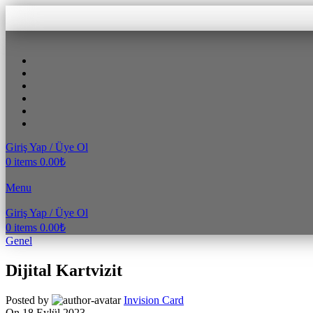
Giriş Yap / Üye Ol
0
items
0.00
₺
Menu
Giriş Yap / Üye Ol
0
items
0.00
₺
Genel
Dijital Kartvizit
Posted by
Invision Card
On 18 Eylül 2023