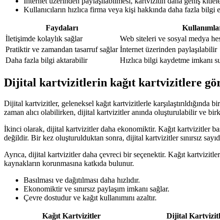
İnternet üzerinden paylaşılabilmesi, kartvizitin daha geniş kitle
Kullanıcıların hızlıca firma veya kişi hakkında daha fazla bilgi 
Faydaları
Kullanımla
İletişimde kolaylık sağlar
Web siteleri ve sosyal medya hes
Pratiktir ve zamandan tasarruf sağlar
İnternet üzerinden paylaşılabilir
Daha fazla bilgi aktarabilir
Hızlıca bilgi kaydetme imkanı s
Dijital kartvizitlerin kağıt kartvizitlere gö
Dijital kartvizitler, geleneksel kağıt kartvizitlerle karşılaştırıldığında 
zaman alıcı olabilirken, dijital kartvizitler anında oluşturulabilir ve bi
İkinci olarak, dijital kartvizitler daha ekonomiktir. Kağıt kartvizitle
değildir. Bir kez oluşturulduktan sonra, dijital kartvizitler sınırsız sayı
Ayrıca, dijital kartvizitler daha çevreci bir seçenektir. Kağıt kartvizit
kaynakların korunmasına katkıda bulunur.
Basılması ve dağıtılması daha hızlıdır.
Ekonomiktir ve sınırsız paylaşım imkanı sağlar.
Çevre dostudur ve kağıt kullanımını azaltır.
Kağıt Kartvizitler
Dijital Kartvizit