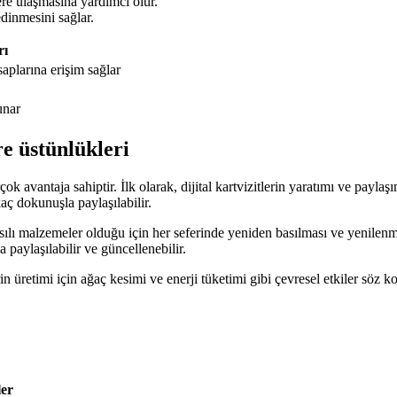
lere ulaşmasına yardımcı olur.
edinmesini sağlar.
rı
aplarına erişim sağlar
unar
re üstünlükleri
birçok avantaja sahiptir. İlk olarak, dijital kartvizitlerin yaratımı ve payl
rkaç dokunuşla paylaşılabilir.
r basılı malzemeler olduğu için her seferinde yeniden basılması ve yenilen
da paylaşılabilir ve güncellenebilir.
lerin üretimi için ağaç kesimi ve enerji tüketimi gibi çevresel etkiler söz 
ler