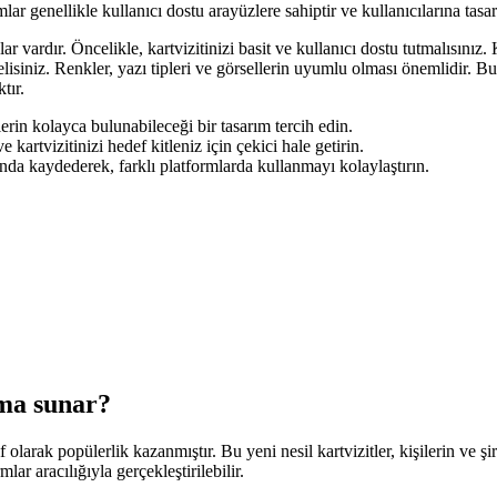
ar genellikle kullanıcı dostu arayüzlere sahiptir ve kullanıcılarına tasar
 vardır. Öncelikle, kartvizitinizi basit ve kullanıcı dostu tutmalısınız. K
melisiniz. Renkler, yazı tipleri ve görsellerin uyumlu olması önemlidir. B
tır.
rin kolayca bulunabileceği bir tasarım tercih edin.
e kartvizitinizi hedef kitleniz için çekici hale getirin.
ında kaydederek, farklı platformlarda kullanmayı kolaylaştırın.
rma sunar?
if olarak popülerlik kazanmıştır. Bu yeni nesil kartvizitler, kişilerin ve ş
mlar aracılığıyla gerçekleştirilebilir.