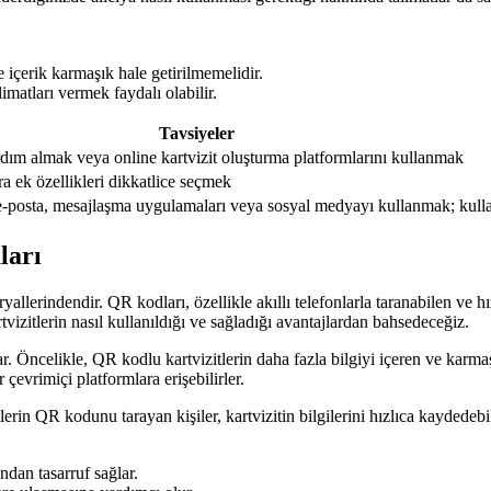
ve içerik karmaşık hale getirilmemelidir.
imatları vermek faydalı olabilir.
Tavsiyeler
rdım almak veya online kartvizit oluşturma platformlarını kullanmak
ıra ek özellikleri dikkatlice seçmek
n e-posta, mesajlaşma uygulamaları veya sosyal medyayı kullanmak; kull
ları
yallerindendir. QR kodları, özellikle akıllı telefonlarla taranabilen ve h
tvizitlerin nasıl kullanıldığı ve sağladığı avantajlardan bahsedeceğiz.
r. Öncelikle, QR kodlu kartvizitlerin daha fazla bilgiyi içeren ve karmaş
çevrimiçi platformlara erişebilirler.
rin QR kodunu tarayan kişiler, kartvizitin bilgilerini hızlıca kaydedebili
ndan tasarruf sağlar.