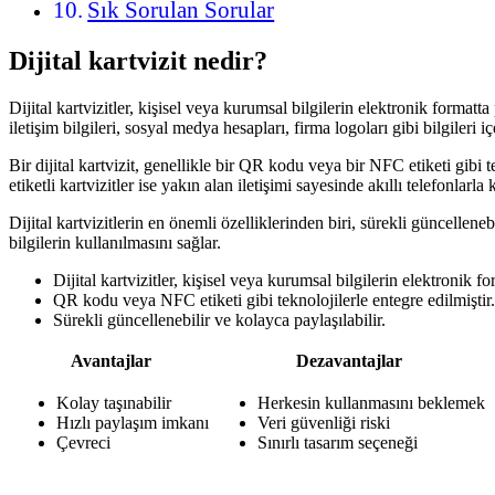
Sık Sorulan Sorular
Dijital kartvizit nedir?
Dijital kartvizitler, kişisel veya kurumsal bilgilerin elektronik formatta 
iletişim bilgileri, sosyal medya hesapları, firma logoları gibi bilgileri içe
Bir dijital kartvizit, genellikle bir QR kodu veya bir NFC etiketi gibi te
etiketli kartvizitler ise yakın alan iletişimi sayesinde akıllı telefonlarla
Dijital kartvizitlerin en önemli özelliklerinden biri, sürekli güncellene
bilgilerin kullanılmasını sağlar.
Dijital kartvizitler, kişisel veya kurumsal bilgilerin elektronik f
QR kodu veya NFC etiketi gibi teknolojilerle entegre edilmiştir.
Sürekli güncellenebilir ve kolayca paylaşılabilir.
Avantajlar
Dezavantajlar
Kolay taşınabilir
Herkesin kullanmasını beklemek
Hızlı paylaşım imkanı
Veri güvenliği riski
Çevreci
Sınırlı tasarım seçeneği