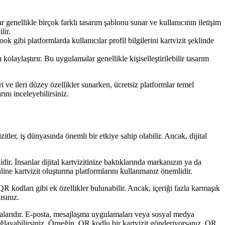
r genellikle birçok farklı tasarım şablonu sunar ve kullanıcının iletişim
lir.
 gibi platformlarda kullanıcılar profil bilgilerini kartvizit şeklinde
kolaylaştırır. Bu uygulamalar genellikle kişiselleştirilebilir tasarım
ri ve ileri düzey özellikler sunarken, ücretsiz platformlar temel
nı inceleyebilirsiniz.
izitler, iş dünyasında önemli bir etkiye sahip olabilir. Ancak, dijital
idir. İnsanlar dijital kartvizitinize baktıklarında markanızın ya da
nline kartvizit oluşturma platformlarını kullanmanız önemlidir.
a QR kodları gibi ek özellikler bulunabilir. Ancak, içeriği fazla karmaşık
ısınız.
olmalarıdır. E-posta, mesajlaşma uygulamaları veya sosyal medya
 sağlayabilirsiniz. Örneğin, QR kodlu bir kartvizit gönderiyorsanız, QR