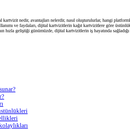
 kartvizit nedir, avantajları nelerdir, nasıl oluşturulurlar, hangi platform
ullanımı ve faydaları, dijital kartvizitlerin kağıt kartvizitlere göre üstü
nın hızla geliştiği günümüzde, dijital kartvizitlerin iş hayatında sağlad
 sunar?
r?
rı
 üstünlükleri
llikleri
kolaylıkları