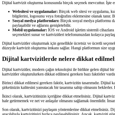
Dijital kartvizit oluşturma konusunda birçok seçenek mevcuttur. İşte e
Websitesi ve uygulamalar:
Birçok web sitesi ve uygulama, kulla
bilgilerini, logosunu veya fotoğrafını eklemesine olanak tanır.
Sosyal medya platformları:
Birçok sosyal medya platformu da di
paylaşabilir ve ağlarını genişletebilir.
Mobil uygulamalar:
İOS ve Android işletim sistemli cihazlara öz
seçenekleri sunar ve kartvizitleri telefonunuzdan kolayca payla
Dijital kartvizitler oluşturmak için genellikle ücretsiz ve ücretli seçen
düzeyde kartvizit oluşturma imkanı sağlar. Hangi platformun size uygu
Dijital kartvizitlerde nelere dikkat edilmel
Dijital kartvizitler, modern çağın teknolojisi ile birlikte gelen dijital b
kartvizitler oluşturulurken dikkat edilmesi gereken bazı faktörler vardır
Birinci dikkat edilmesi gereken faktör, kartvizitin tasarımıdır. Dijital k
şirketinizin kalitesini yansıtacak bir tasarıma sahip olmasını beklerle
İkinci olarak, kartvizitinizin içeriğine dikkat etmelisiniz. Dijital kart
hale getirmemek ve net ve anlaşılır olmasını sağlamak önemlidir. İnsanla
Son olarak, kartvizitinizi paylaşım yöntemlerine dikkat etmelisiniz. Di
aracılığıyla kartvizitinizi hızlıca paylaşabilirsiniz. Ancak, kartviziti