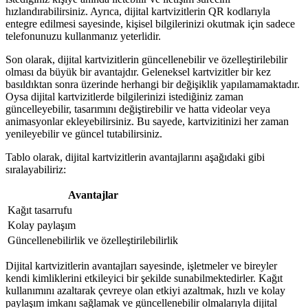
hızlandırabilirsiniz. Ayrıca, dijital kartvizitlerin QR kodlarıyla
entegre edilmesi sayesinde, kişisel bilgilerinizi okutmak için sadece
telefonunuzu kullanmanız yeterlidir.
Son olarak, dijital kartvizitlerin güncellenebilir ve özelleştirilebilir
olması da büyük bir avantajdır. Geleneksel kartvizitler bir kez
basıldıktan sonra üzerinde herhangi bir değişiklik yapılamamaktadır.
Oysa dijital kartvizitlerde bilgilerinizi istediğiniz zaman
güncelleyebilir, tasarımını değiştirebilir ve hatta videolar veya
animasyonlar ekleyebilirsiniz. Bu sayede, kartvizitinizi her zaman
yenileyebilir ve güncel tutabilirsiniz.
Tablo olarak, dijital kartvizitlerin avantajlarını aşağıdaki gibi
sıralayabiliriz:
Avantajlar
Kağıt tasarrufu
Kolay paylaşım
Güncellenebilirlik ve özelleştirilebilirlik
Dijital kartvizitlerin avantajları sayesinde, işletmeler ve bireyler
kendi kimliklerini etkileyici bir şekilde sunabilmektedirler. Kağıt
kullanımını azaltarak çevreye olan etkiyi azaltmak, hızlı ve kolay
paylaşım imkanı sağlamak ve güncellenebilir olmalarıyla dijital