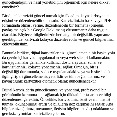
güncellendiğini ve nasıl yönetildiğini öğrenmek için nelere dikkat
etmeliyiz?
Bir dijital kartviziti güncel tutmak için ilk adım, kaynak dosyanın
erişimi ve düzenlenebilir olmasıdır. Kartvizitinizin baskı veya PDF
formatında olması yerine, düzenlenebilir bir formatta (örneğin,
paylaşıma açık bir Google Dokümanı) oluşturmanız daha uygun
olacaktır. Böylece, bilgilerinizde herhangi bir değişiklik yapmanız
gerektiğinde, kartviziti kolayca düzenleyebilir ve güncel bilgilerinizi
ekleyebilirsiniz.
Bununla birlikte, dijital kartvizitlerinizi güncellemenin bir başka yolu
da çevrimiçi kartvizit uygulamaları veya web siteleri kullanmaktır.
Bu uygulamalar genellikle kullanıcı dostu arayüzler sunar ve
kartvizitlerinizi kolayca yönetmenizi sağlar. Örneğin, bir iş
değişikliği durumunda, sadece uygulamadaki veya web sitesindeki
ilgili girişleri güncellemeniz yeterlidir ve tüm bağlantılarınız ve
paylaştığınız kartvizitler otomatik olarak güncellenecektir.
Dijital kartvizitlerin güncellenmesi ve yönetimi, profesyonel bir
görünümün korunmasını sağlamak için dikkatli bir tasarım ve bilgi
düzenlemesi gerektirir. Öncelikle, kartvizitinizi basit ve minimalist
tutmak, okunabilirliği artırır ve bilgilerin göz çarpmasını sağlar. Ana
bilgilerinize (adınız, unvanınız, iletişim bilgileriniz vb.) odaklanın ve
gereksiz ayrıntıları kartvizitten çıkarın.