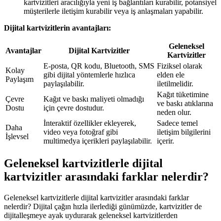
kartvizitleri aracılığıyla yeni iş bağlantıları kurabilir, potansiyel
müşterilerle iletişim kurabilir veya iş anlaşmaları yapabilir.
Dijital kartvizitlerin avantajları:
Geleneksel
Avantajlar
Dijital Kartvizitler
Kartvizitler
E-posta, QR kodu, Bluetooth, SMS
Fiziksel olarak
Kolay
gibi dijital yöntemlerle hızlıca
elden ele
Paylaşım
paylaşılabilir.
iletilmelidir.
Kağıt tüketimine
Çevre
Kağıt ve baskı maliyeti olmadığı
ve baskı atıklarına
Dostu
için çevre dostudur.
neden olur.
İnteraktif özellikler ekleyerek,
Sadece temel
Daha
video veya fotoğraf gibi
iletişim bilgilerini
İşlevsel
multimedya içerikleri paylaşılabilir.
içerir.
Geleneksel kartvizitlerle dijital
kartvizitler arasındaki farklar nelerdir?
Geleneksel kartvizitlerle dijital kartvizitler arasındaki farklar
nelerdir? Dijital çağın hızla ilerlediği günümüzde, kartvizitler de
dijitalleşmeye ayak uydurarak geleneksel kartvizitlerden