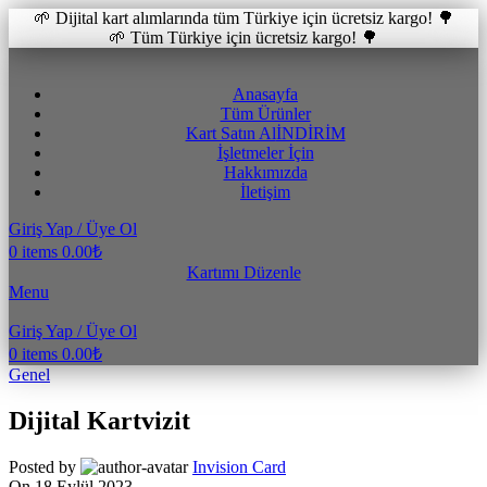
🌱 Dijital kart alımlarında tüm Türkiye için ücretsiz kargo! 🌳
🌱 Tüm Türkiye için ücretsiz kargo! 🌳
Anasayfa
Tüm Ürünler
Kart Satın Al
İNDİRİM
İşletmeler İçin
Hakkımızda
İletişim
Giriş Yap / Üye Ol
0
items
0.00
₺
Kartımı Düzenle
Menu
Giriş Yap / Üye Ol
0
items
0.00
₺
Genel
Dijital Kartvizit
Posted by
Invision Card
On 18 Eylül 2023