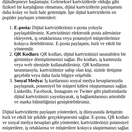
dijitalleşmeye başlamıştır. Geleneksel kartvizitlerde olduğu gibi
fiziksel bir karşılığının olmaması, dijital kartvizitlerin paylaşımını
daha kolay ve hızlı hale getirmiştir. İşte dijital kartvizitlerin en
popüler paylaşım yöntemleri:
E-posta:
Dijital kartvizitlerinizi e-posta yoluyla
paylaşabilirsiniz. Kartvizitinizi elektronik posta adresinize
ekleyerek, iş ortaklarınıza veya potansiyel müşterilerinize
kolayca iletebilirsiniz. E-posta paylaşımı, hızlı ve etkili bir
yöntemdir.
QR Kodları:
QR kodları, dijital kartvizitinizi taranabilen bir
görüntüye dönüştürmenizi sağlar. Bu kodları, iş kartınızda
veya web sitenizde kullanabilirsiniz. QR kodlarının
taranmasıyla, kartvizitinize sahip olan kişi, sizinle iletişime
geçebilir veya daha fazla bilgiye erişebilir.
Sosyal Medya:
İş kartlarınızı sosyal medya hesaplarınızda
paylaşmak, potansiyel bir müşteri kitlesi oluşturmanızı sağlar.
LinkedIn, Facebook, Instagram ve Twitter gibi platformlarda
dijital kartvizitinizi yayınlayarak, iş bağlantılarınızı artırabilir
ve marka bilinirliğinizi genişletebilirsiniz.
Dijital kartvizitlerin paylaşım yöntemleri, iş dünyasında iletişimin
hızlı ve etkili bir şekilde gerçekleşmesini sağlar. E-posta, QR kodları
ve sosyal medya hesapları gibi yöntemler, kartvizitlerinizi potansiyel
müşterilere, iş ortaklarına ve müşterilere kolayca ulaştırmanızı sağlar.