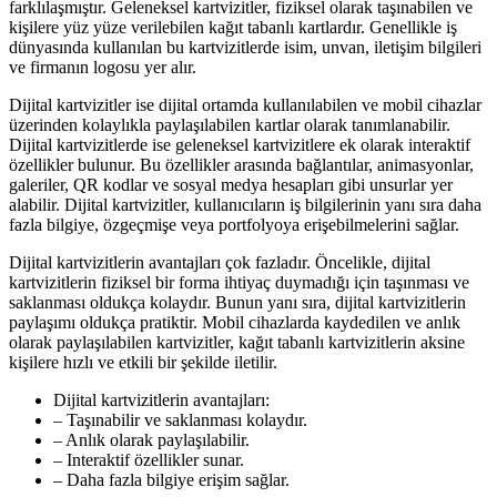
farklılaşmıştır. Geleneksel kartvizitler, fiziksel olarak taşınabilen ve
kişilere yüz yüze verilebilen kağıt tabanlı kartlardır. Genellikle iş
dünyasında kullanılan bu kartvizitlerde isim, unvan, iletişim bilgileri
ve firmanın logosu yer alır.
Dijital kartvizitler ise dijital ortamda kullanılabilen ve mobil cihazlar
üzerinden kolaylıkla paylaşılabilen kartlar olarak tanımlanabilir.
Dijital kartvizitlerde ise geleneksel kartvizitlere ek olarak interaktif
özellikler bulunur. Bu özellikler arasında bağlantılar, animasyonlar,
galeriler, QR kodlar ve sosyal medya hesapları gibi unsurlar yer
alabilir. Dijital kartvizitler, kullanıcıların iş bilgilerinin yanı sıra daha
fazla bilgiye, özgeçmişe veya portfolyoya erişebilmelerini sağlar.
Dijital kartvizitlerin avantajları çok fazladır. Öncelikle, dijital
kartvizitlerin fiziksel bir forma ihtiyaç duymadığı için taşınması ve
saklanması oldukça kolaydır. Bunun yanı sıra, dijital kartvizitlerin
paylaşımı oldukça pratiktir. Mobil cihazlarda kaydedilen ve anlık
olarak paylaşılabilen kartvizitler, kağıt tabanlı kartvizitlerin aksine
kişilere hızlı ve etkili bir şekilde iletilir.
Dijital kartvizitlerin avantajları:
– Taşınabilir ve saklanması kolaydır.
– Anlık olarak paylaşılabilir.
– Interaktif özellikler sunar.
– Daha fazla bilgiye erişim sağlar.