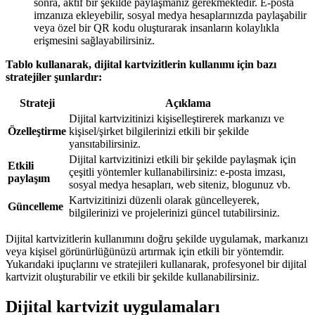
sonra, aktif bir şekilde paylaşmanız gerekmektedir. E-posta
imzanıza ekleyebilir, sosyal medya hesaplarınızda paylaşabilir
veya özel bir QR kodu oluşturarak insanların kolaylıkla
erişmesini sağlayabilirsiniz.
Tablo kullanarak, dijital kartvizitlerin kullanımı için bazı
stratejiler şunlardır:
Strateji
Açıklama
Dijital kartvizitinizi kişiselleştirerek markanızı ve
Özelleştirme
kişisel/şirket bilgilerinizi etkili bir şekilde
yansıtabilirsiniz.
Dijital kartvizitinizi etkili bir şekilde paylaşmak için
Etkili
çeşitli yöntemler kullanabilirsiniz: e-posta imzası,
paylaşım
sosyal medya hesapları, web siteniz, blogunuz vb.
Kartvizitinizi düzenli olarak güncelleyerek,
Güncelleme
bilgilerinizi ve projelerinizi güncel tutabilirsiniz.
Dijital kartvizitlerin kullanımını doğru şekilde uygulamak, markanızı
veya kişisel görünürlüğünüzü artırmak için etkili bir yöntemdir.
Yukarıdaki ipuçlarını ve stratejileri kullanarak, profesyonel bir dijital
kartvizit oluşturabilir ve etkili bir şekilde kullanabilirsiniz.
Dijital kartvizit uygulamaları