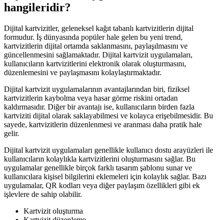
hangileridir?
Dijital kartvizitler, geleneksel kağıt tabanlı kartvizitlerin dijital
formudur. İş dünyasında popüler hale gelen bu yeni trend,
kartvizitlerin dijital ortamda saklanmasını, paylaşılmasını ve
güncellenmesini sağlamaktadır. Dijital kartvizit uygulamaları,
kullanıcıların kartvizitlerini elektronik olarak oluşturmasını,
düzenlemesini ve paylaşmasını kolaylaştırmaktadır.
Dijital kartvizit uygulamalarının avantajlarından biri, fiziksel
kartvizitlerin kaybolma veya hasar görme riskini ortadan
kaldırmasıdır. Diğer bir avantajı ise, kullanıcıların birden fazla
kartviziti dijital olarak saklayabilmesi ve kolayca erişebilmesidir. Bu
sayede, kartvizitlerin düzenlenmesi ve aranması daha pratik hale
gelir.
Dijital kartvizit uygulamaları genellikle kullanıcı dostu arayüzleri ile
kullanıcıların kolaylıkla kartvizitlerini oluşturmasını sağlar. Bu
uygulamalar genellikle birçok farklı tasarım şablonu sunar ve
kullanıcılara kişisel bilgilerini eklemeleri için kolaylık sağlar. Bazı
uygulamalar, QR kodları veya diğer paylaşım özellikleri gibi ek
işlevlere de sahip olabilir.
Kartvizit oluşturma
Kartvizit düzenleme