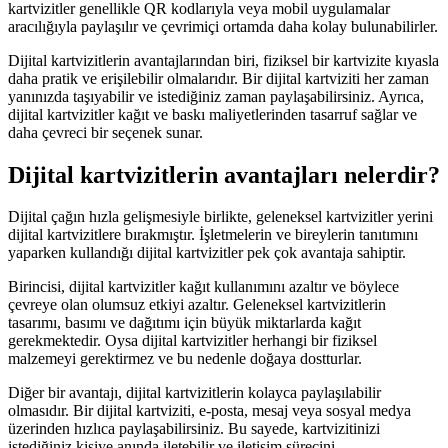
kartvizitler genellikle QR kodlarıyla veya mobil uygulamalar
aracılığıyla paylaşılır ve çevrimiçi ortamda daha kolay bulunabilirler.
Dijital kartvizitlerin avantajlarından biri, fiziksel bir kartvizite kıyasla
daha pratik ve erişilebilir olmalarıdır. Bir dijital kartviziti her zaman
yanınızda taşıyabilir ve istediğiniz zaman paylaşabilirsiniz. Ayrıca,
dijital kartvizitler kağıt ve baskı maliyetlerinden tasarruf sağlar ve
daha çevreci bir seçenek sunar.
Dijital kartvizitlerin avantajları nelerdir?
Dijital çağın hızla gelişmesiyle birlikte, geleneksel kartvizitler yerini
dijital kartvizitlere bırakmıştır. İşletmelerin ve bireylerin tanıtımını
yaparken kullandığı dijital kartvizitler pek çok avantaja sahiptir.
Birincisi, dijital kartvizitler kağıt kullanımını azaltır ve böylece
çevreye olan olumsuz etkiyi azaltır. Geleneksel kartvizitlerin
tasarımı, basımı ve dağıtımı için büyük miktarlarda kağıt
gerekmektedir. Oysa dijital kartvizitler herhangi bir fiziksel
malzemeyi gerektirmez ve bu nedenle doğaya dostturlar.
Diğer bir avantajı, dijital kartvizitlerin kolayca paylaşılabilir
olmasıdır. Bir dijital kartviziti, e-posta, mesaj veya sosyal medya
üzerinden hızlıca paylaşabilirsiniz. Bu sayede, kartvizitinizi
istediğiniz kişiye anında iletebilir ve iletişim sürecini