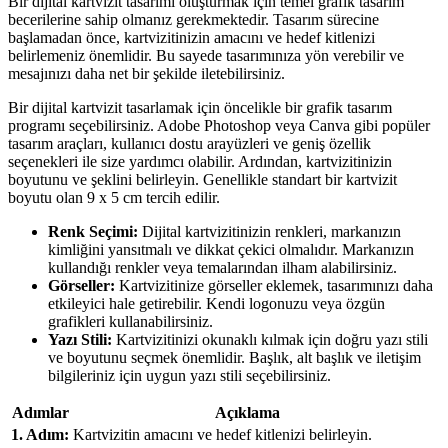
Bir dijital kartvizit tasarımı oluşturmak için temel grafik tasarım
becerilerine sahip olmanız gerekmektedir. Tasarım sürecine
başlamadan önce, kartvizitinizin amacını ve hedef kitlenizi
belirlemeniz önemlidir. Bu sayede tasarımınıza yön verebilir ve
mesajınızı daha net bir şekilde iletebilirsiniz.
Bir dijital kartvizit tasarlamak için öncelikle bir grafik tasarım
programı seçebilirsiniz. Adobe Photoshop veya Canva gibi popüler
tasarım araçları, kullanıcı dostu arayüzleri ve geniş özellik
seçenekleri ile size yardımcı olabilir. Ardından, kartvizitinizin
boyutunu ve şeklini belirleyin. Genellikle standart bir kartvizit
boyutu olan 9 x 5 cm tercih edilir.
Renk Seçimi:
Dijital kartvizitinizin renkleri, markanızın
kimliğini yansıtmalı ve dikkat çekici olmalıdır. Markanızın
kullandığı renkler veya temalarından ilham alabilirsiniz.
Görseller:
Kartvizitinize görseller eklemek, tasarımınızı daha
etkileyici hale getirebilir. Kendi logonuzu veya özgün
grafikleri kullanabilirsiniz.
Yazı Stili:
Kartvizitinizi okunaklı kılmak için doğru yazı stili
ve boyutunu seçmek önemlidir. Başlık, alt başlık ve iletişim
bilgileriniz için uygun yazı stili seçebilirsiniz.
Adımlar
Açıklama
1. Adım:
Kartvizitin amacını ve hedef kitlenizi belirleyin.