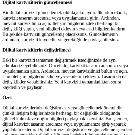
Dijital kartvizitlerin güncellenmesi
Bir dijital kartvizit güncellemek oldukça kolaydır. İlk adım olarak,
kartvizit tasarım aracınıza veya uygulamanıza girin. Ardından,
mevcut kartvizitinizi açın. İletişim bilgilerinizdeki herhangi bir
değişikliği yapın, yeni bilgileri ekleyin veya eski bilgileri kaldırın.
Bu şekilde kartviziti güncellemiş olacaksınız. Güncellemenin
ardından, kartviziti kaydedin ve gerektiğinde paylaşabilirsiniz.
Dijital kartvizitlerin değiştirilmesi
Eski bir kartviziti tamamen değiştirmek istediğinizde de aynı
adımları izleyebilirsiniz. Öncelikle, kartvizit tasarım aracınıza veya
uygulamanıza girin. Ardından, mevcut kartvizitinizi bulun ve açın.
Tüm iletişim bilgilerini silin veya yenilerini ekleyin. Tasarımda da
değişiklikler yapabilirsiniz. Yeni kartviziti tamamladıktan sonra
kaydedin ve paylaşın.
Özet
Dijital kartvizitlerinizi değiştirmek veya güncellemek önemlidir
çünkü iletişim bilgilerinizde herhangi bir değişiklik olduğunda
güncel kalmak ve doğru bilgileri paylaşmak istersiniz. Bu işlemler,
dijital kartvizit tasarım aracınıza veya uygulamanıza giriş yaparak
yapılabilmektedir. Dijital kartvizit değiştirme ve güncelleme işlemleri
kolayca gerçekleştirilebilir, böylece iletişim bilgilerinizin güncel ve