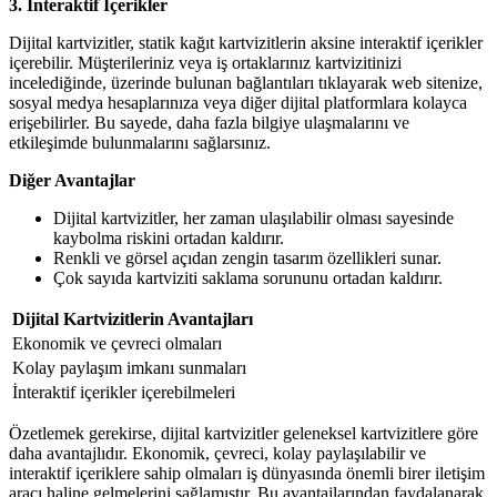
3. İnteraktif İçerikler
Dijital kartvizitler, statik kağıt kartvizitlerin aksine interaktif içerikler
içerebilir. Müşterileriniz veya iş ortaklarınız kartvizitinizi
incelediğinde, üzerinde bulunan bağlantıları tıklayarak web sitenize,
sosyal medya hesaplarınıza veya diğer dijital platformlara kolayca
erişebilirler. Bu sayede, daha fazla bilgiye ulaşmalarını ve
etkileşimde bulunmalarını sağlarsınız.
Diğer Avantajlar
Dijital kartvizitler, her zaman ulaşılabilir olması sayesinde
kaybolma riskini ortadan kaldırır.
Renkli ve görsel açıdan zengin tasarım özellikleri sunar.
Çok sayıda kartviziti saklama sorununu ortadan kaldırır.
Dijital Kartvizitlerin Avantajları
Ekonomik ve çevreci olmaları
Kolay paylaşım imkanı sunmaları
İnteraktif içerikler içerebilmeleri
Özetlemek gerekirse, dijital kartvizitler geleneksel kartvizitlere göre
daha avantajlıdır. Ekonomik, çevreci, kolay paylaşılabilir ve
interaktif içeriklere sahip olmaları iş dünyasında önemli birer iletişim
aracı haline gelmelerini sağlamıştır. Bu avantajlarından faydalanarak