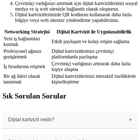
Çevrimiçi varlığınızı artırmak için dijital kartvizitlerinizi sosyal
medya ve iş web sitenizle bağlantılı olarak oluşturun.
Dijital kartvizitlerinizde QR kodlarını kullanarak daha fazla
bilgiye veya web sitenize yönlendirme yapabilirsiniz.
Networking Stratejisi
Dijital Kartvizit ile Uygulanabilirlik
Yeni iş bağlantıları
Etkili paylaşım ve kolay erişim sağlama
kurmak
Profesyonel ağınızı
Dijital kartvizitlerinizi çevrimiçi
genişletmek
platformlarda paylaşma
Çevrimiçi varlığınızı artırarak daha fazla
İş fırsatlarına erişmek
kişiye ulaşma
Bir ağ lideri olarak
Dijital kartvizitlerinizi interaktif özelliklerle
tanınmak
kişiselleştirme
Sık Sorulan Sorular
Dijital kartvizit nedir?
Dijital kartvizit, geleneksel kağıt
kartvizitlerin dijital formatta oluşturulmuş