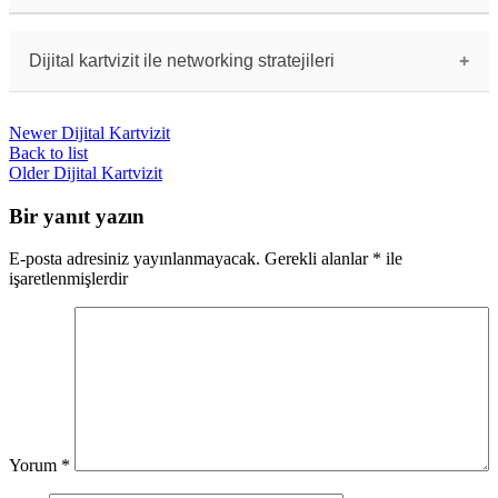
Dijital kartvizitlerin güvenliği, bilgilerin
şifrelenmesi ve yetkisiz kişilere erişimin
engellenmesi ile sağlanır. Verilerinizi güvende
Dijital kartvizit ile networking stratejileri
tutmak için güvenilir uygulamaları tercih
etmelisiniz.
Dijital kartvizitler, networking stratejilerinde
etkili bir araçtır. Hızlı ve kolay paylaşım
Newer
Dijital Kartvizit
imkanı sağlar ve iletişimi geliştirir. LinkedIn,
e-posta ve diğer dijital platformlarda iletişim
Back to list
kurmak için kullanılabilir.
Older
Dijital Kartvizit
Bir yanıt yazın
E-posta adresiniz yayınlanmayacak.
Gerekli alanlar
*
ile
işaretlenmişlerdir
Yorum
*