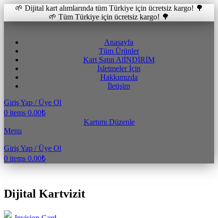
🌱 Dijital kart alımlarında tüm Türkiye için ücretsiz kargo! 🌳
🌱 Tüm Türkiye için ücretsiz kargo! 🌳
Anasayfa
Tüm Ürünler
Kart Satın Al
İNDİRİM
İşletmeler İçin
Hakkımızda
İletişim
Giriş Yap / Üye Ol
0
items
0.00
₺
Kartımı Düzenle
Menu
Giriş Yap / Üye Ol
0
items
0.00
₺
GENEL
Dijital Kartvizit
Invision Card