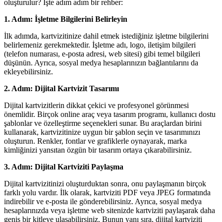
oluşturulur? İşte adım adım bir rehber:
1. Adım: İşletme Bilgilerini Belirleyin
İlk adımda, kartvizitinize dahil etmek istediğiniz işletme bilgilerini
belirlemeniz gerekmektedir. İşletme adı, logo, iletişim bilgileri
(telefon numarası, e-posta adresi, web sitesi) gibi temel bilgileri
düşünün. Ayrıca, sosyal medya hesaplarınızın bağlantılarını da
ekleyebilirsiniz.
2. Adım: Dijital Kartvizit Tasarımı
Dijital kartvizitlerin dikkat çekici ve profesyonel görünmesi
önemlidir. Birçok online araç veya tasarım programı, kullanıcı dostu
şablonlar ve özelleştirme seçenekleri sunar. Bu araçlardan birini
kullanarak, kartvizitinize uygun bir şablon seçin ve tasarımınızı
oluşturun. Renkler, fontlar ve grafiklerle oynayarak, marka
kimliğinizi yansıtan özgün bir tasarım ortaya çıkarabilirsiniz.
3. Adım: Dijital Kartviziti Paylaşma
Dijital kartvizitinizi oluşturduktan sonra, onu paylaşmanın birçok
farklı yolu vardır. İlk olarak, kartviziti PDF veya JPEG formatında
indirebilir ve e-posta ile gönderebilirsiniz. Ayrıca, sosyal medya
hesaplarınızda veya işletme web sitenizde kartviziti paylaşarak daha
geniş bir kitleye ulaşabilirsiniz. Bunun yanı sıra, dijital kartviziti