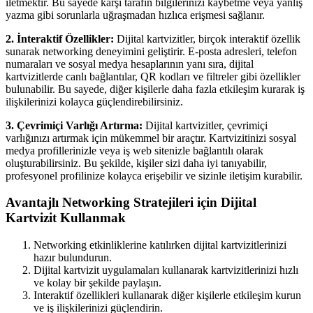
iletmektir. Bu sayede karşı tarafın bilgilerinizi kaybetme veya yanlış
yazma gibi sorunlarla uğraşmadan hızlıca erişmesi sağlanır.
2. İnteraktif Özellikler:
Dijital kartvizitler, birçok interaktif özellik
sunarak networking deneyimini geliştirir. E-posta adresleri, telefon
numaraları ve sosyal medya hesaplarının yanı sıra, dijital
kartvizitlerde canlı bağlantılar, QR kodları ve filtreler gibi özellikler
bulunabilir. Bu sayede, diğer kişilerle daha fazla etkileşim kurarak iş
ilişkilerinizi kolayca güçlendirebilirsiniz.
3. Çevrimiçi Varlığı Artırma:
Dijital kartvizitler, çevrimiçi
varlığınızı artırmak için mükemmel bir araçtır. Kartvizitinizi sosyal
medya profillerinizle veya iş web sitenizle bağlantılı olarak
oluşturabilirsiniz. Bu şekilde, kişiler sizi daha iyi tanıyabilir,
profesyonel profilinize kolayca erişebilir ve sizinle iletişim kurabilir.
Avantajlı Networking Stratejileri için Dijital
Kartvizit Kullanmak
Networking etkinliklerine katılırken dijital kartvizitlerinizi
hazır bulundurun.
Dijital kartvizit uygulamaları kullanarak kartvizitlerinizi hızlı
ve kolay bir şekilde paylaşın.
Interaktif özellikleri kullanarak diğer kişilerle etkileşim kurun
ve iş ilişkilerinizi güçlendirin.