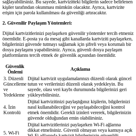
sağlayabilirsiniz. Bu sayede, kartvizitteki bilgilerin sadece belirlenen
kişiler tarafından okunması mümkün olacaktır. Ayrıca, kartvizite
erişim için parola kullanılması da güvenliği artıracaktır.
2. Güvenilir Paylaşım Yöntemleri:
Dijital kartvizitlerinizi paylaşırken güvenilir yöntemler tercih etmeniz
önemlidir. E-posta ya da mesaj gibi kanallarda kartviziti paylaşırken,
bilgilerinizi güvende tutmayı sağlamak için şifreli veya korumalı bir
dosya paylaşımı yapabilirsiniz. Ayrıca, güvenli dosya paylaşım
platformlarını tercih etmek de güvenlik açısından önemlidir.
Güvenlik
Açıklama
Önlemi
3. Düzenli
Dijital kartvizit uygulamalarınızı düzenli olarak güncel
Güncelleme
tutun ve verilerinizi düzenli olarak yedekleyin. Bu
ve
sayede, olası veri kaybı durumunda bilgilerinizi geri
Yedekleme
yükleyebilirsiniz.
Dijital kartvizitinizi paylaştığınız kişilerin, bilgilerinizi
4. İzin
nasıl kullanabileceğini ve paylaşabileceğini kontrol
Kontrolü
etmek önemlidir. Gerekli izinleri vererek, bilgilerinizin
güvende olduğundan emin olabilirsiniz.
Dijital kartvizitlerinizi paylaşırken Wi-Fi ağlarına
dikkat etmelisiniz. Güvenli olmayan veya kamuya açık
5. Wi-Fi
Wi-Fi ağlarında kartvizit bilgilerinizin güvenliği