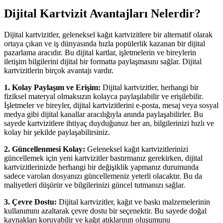
Dijital Kartvizit Avantajları Nelerdir?
Dijital kartvizitler, geleneksel kağıt kartvizitlere bir alternatif olarak
ortaya çıkan ve iş dünyasında hızla popülerlik kazanan bir dijital
pazarlama aracıdır. Bu dijital kartlar, işletmelerin ve bireylerin
iletişim bilgilerini dijital bir formatta paylaşmasını sağlar. Dijital
kartvizitlerin birçok avantajı vardır.
1. Kolay Paylaşım ve Erişim:
Dijital kartvizitler, herhangi bir
fiziksel materyal olmaksızın kolayca paylaşılabilir ve erişilebilir.
İşletmeler ve bireyler, dijital kartvizitlerini e-posta, mesaj veya sosyal
medya gibi dijital kanallar aracılığıyla anında paylaşabilirler. Bu
sayede kartvizitlere ihtiyaç duyduğunuz her an, bilgilerinizi hızlı ve
kolay bir şekilde paylaşabilirsiniz.
2. Güncellenmesi Kolay:
Geleneksel kağıt kartvizitlerinizi
güncellemek için yeni kartvizitler bastırmanız gerekirken, dijital
kartvizitlerinizde herhangi bir değişiklik yapmanız durumunda
sadece varolan dosyanızı güncellemeniz yeterli olacaktır. Bu da
maliyetleri düşürür ve bilgilerinizi güncel tutmanızı sağlar.
3. Çevre Dostu:
Dijital kartvizitler, kağıt ve baskı malzemelerinin
kullanımını azaltarak çevre dostu bir seçenektir. Bu sayede doğal
kaynakları koruyabilir ve kağıt atıklarının oluşumunu