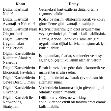
Konu
Detay
Digital Kartvizit
Geleneksel kartvizitlerin dijital ortama
Nedir?
taşınmış halidir.
Digital Kartvizit
Kolay paylaşım, etkileşimli içerik ve kolay
Avantajları Nelerdir?
güncelleme gibi avantajlara sahiptir.
Digital Kartvizit Nasıl
Kartvizit tasarımı için özel uygulamalar
Oluşturulur?
veya çevrimiçi platformlar kullanabilirsiniz.
Digital Kartvizit
Canva, Adobe Spark ve CamCard gibi
Uygulamaları
uygulamalar dijital kartvizit oluşturmak için
Hangileridir?
kullanılabilir.
Digital Kartvizitlerin
İş toplantıları, fuarlar, seminerler ve sosyal
Kullanım Alanları
ağlar gibi çeşitli kullanım alanları vardır.
Nelerdir?
Digital Kartvizitlerin
Basılı kartvizitlere göre daha ekonomik ve
Ekonomik Faydaları
maliyet tasarrufu sağlar.
Digital Kartvizitlerin
Kağıt tüketimini azaltarak çevre dostu bir
Çevre Dostu Olması
alternatif sunar.
Digital Kartvizitlerin
Verilerinizin korunması için güvenli dijital
Güvenliği
ortamlar kullanılmalıdır.
Digital Kartvizit ile
Dijital kartvizitler, networking
Networking
etkinliklerinde etkili bir tanıtım aracı olarak
Stratejileri
kullanılabilir.