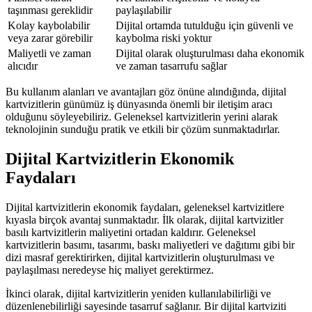
taşınması gereklidir
paylaşılabilir
Kolay kaybolabilir
Dijital ortamda tutulduğu için güvenli ve
veya zarar görebilir
kaybolma riski yoktur
Maliyetli ve zaman
Dijital olarak oluşturulması daha ekonomik
alıcıdır
ve zaman tasarrufu sağlar
Bu kullanım alanları ve avantajları göz önüne alındığında, dijital
kartvizitlerin günümüz iş dünyasında önemli bir iletişim aracı
olduğunu söyleyebiliriz. Geleneksel kartvizitlerin yerini alarak
teknolojinin sunduğu pratik ve etkili bir çözüm sunmaktadırlar.
Dijital Kartvizitlerin Ekonomik
Faydaları
Dijital kartvizitlerin ekonomik faydaları, geleneksel kartvizitlere
kıyasla birçok avantaj sunmaktadır. İlk olarak, dijital kartvizitler
basılı kartvizitlerin maliyetini ortadan kaldırır. Geleneksel
kartvizitlerin basımı, tasarımı, baskı maliyetleri ve dağıtımı gibi bir
dizi masraf gerektirirken, dijital kartvizitlerin oluşturulması ve
paylaşılması neredeyse hiç maliyet gerektirmez.
İkinci olarak, dijital kartvizitlerin yeniden kullanılabilirliği ve
düzenlenebilirliği sayesinde tasarruf sağlanır. Bir dijital kartviziti