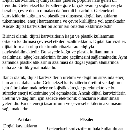
Dijital kartvizitler, iş dünyasında giderek popüler hale gelen bir
trenddir. Geleneksel kartvizitlere göre birçok avantaj sağlamasıyla
beraber, çevre dostu olmaları da önemli bir artıdır. Geleneksel
kartvizitlerin kağıttan ve plastikten oluşması, doğal kaynakların
tükenmesine, enerji harcamasına ve çevre kirliliğine yol açmaktadır.
Ancak dijital kartvizitler bu sorunları ortadan kaldırmaktadır.
Birinci olarak, dijital kartvizitlerin kağıt ve plastik kullanımını
ortadan kaldırması çevresel etkileri azaltmaktadır. Dijital kartvizitler,
dijital formatta olup elektronik cihazlar aracılığıyla
paylaşılabilmektedir. Bu sayede kağıt ve plastik kullanımının
azaltılması, ağaç kesimlerinin önüne geçilmesini sağlamaktadır. Aynı
zamanda plastik atıklarının azalması da doğal yaşam alanlarında
daha az kirlilik yaratmaktadır.
İkinci olarak, dijital kartvizitlerin üretimi ve dağıtımı sırasında enerji
harcaması daha azdır. Geleneksel kartvizitlerin üretimi ve dağıtımı
için fabrikalar, makineler ve lojistik süreçler gerekmekte ve bu
süreçler enerji tüketimine yol açmaktadır. Ancak dijital kartvizitlerin
üretimi ve dağıtımı için sadece elektronik cihazların kullanılması
yeterlidir. Bu da enerji tasarrufunu ve çevresel etkilerin azalmasını
sağlamaktadır.
Artılar
Eksiler
Doğal kaynakların
Geleneksel kartvizitlerin hala kullanılması