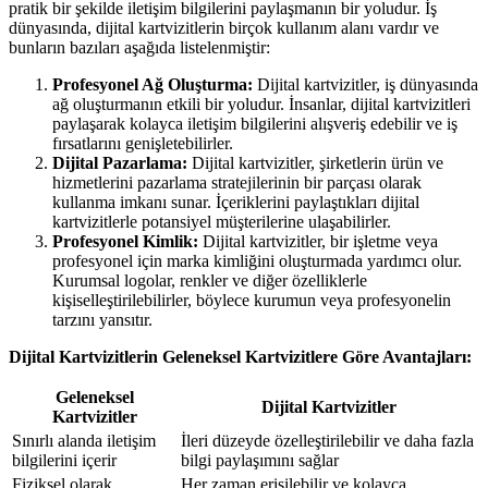
pratik bir şekilde iletişim bilgilerini paylaşmanın bir yoludur. İş
dünyasında, dijital kartvizitlerin birçok kullanım alanı vardır ve
bunların bazıları aşağıda listelenmiştir:
Profesyonel Ağ Oluşturma:
Dijital kartvizitler, iş dünyasında
ağ oluşturmanın etkili bir yoludur. İnsanlar, dijital kartvizitleri
paylaşarak kolayca iletişim bilgilerini alışveriş edebilir ve iş
fırsatlarını genişletebilirler.
Dijital Pazarlama:
Dijital kartvizitler, şirketlerin ürün ve
hizmetlerini pazarlama stratejilerinin bir parçası olarak
kullanma imkanı sunar. İçeriklerini paylaştıkları dijital
kartvizitlerle potansiyel müşterilerine ulaşabilirler.
Profesyonel Kimlik:
Dijital kartvizitler, bir işletme veya
profesyonel için marka kimliğini oluşturmada yardımcı olur.
Kurumsal logolar, renkler ve diğer özelliklerle
kişiselleştirilebilirler, böylece kurumun veya profesyonelin
tarzını yansıtır.
Dijital Kartvizitlerin Geleneksel Kartvizitlere Göre Avantajları:
Geleneksel
Dijital Kartvizitler
Kartvizitler
Sınırlı alanda iletişim
İleri düzeyde özelleştirilebilir ve daha fazla
bilgilerini içerir
bilgi paylaşımını sağlar
Fiziksel olarak
Her zaman erişilebilir ve kolayca