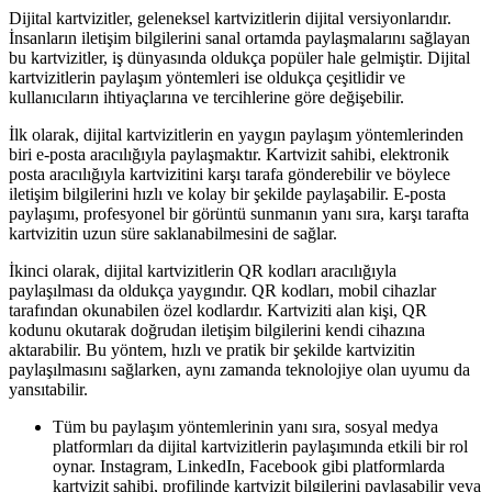
Dijital kartvizitler, geleneksel kartvizitlerin dijital versiyonlarıdır.
İnsanların iletişim bilgilerini sanal ortamda paylaşmalarını sağlayan
bu kartvizitler, iş dünyasında oldukça popüler hale gelmiştir. Dijital
kartvizitlerin paylaşım yöntemleri ise oldukça çeşitlidir ve
kullanıcıların ihtiyaçlarına ve tercihlerine göre değişebilir.
İlk olarak, dijital kartvizitlerin en yaygın paylaşım yöntemlerinden
biri e-posta aracılığıyla paylaşmaktır. Kartvizit sahibi, elektronik
posta aracılığıyla kartvizitini karşı tarafa gönderebilir ve böylece
iletişim bilgilerini hızlı ve kolay bir şekilde paylaşabilir. E-posta
paylaşımı, profesyonel bir görüntü sunmanın yanı sıra, karşı tarafta
kartvizitin uzun süre saklanabilmesini de sağlar.
İkinci olarak, dijital kartvizitlerin QR kodları aracılığıyla
paylaşılması da oldukça yaygındır. QR kodları, mobil cihazlar
tarafından okunabilen özel kodlardır. Kartviziti alan kişi, QR
kodunu okutarak doğrudan iletişim bilgilerini kendi cihazına
aktarabilir. Bu yöntem, hızlı ve pratik bir şekilde kartvizitin
paylaşılmasını sağlarken, aynı zamanda teknolojiye olan uyumu da
yansıtabilir.
Tüm bu paylaşım yöntemlerinin yanı sıra, sosyal medya
platformları da dijital kartvizitlerin paylaşımında etkili bir rol
oynar. Instagram, LinkedIn, Facebook gibi platformlarda
kartvizit sahibi, profilinde kartvizit bilgilerini paylaşabilir veya