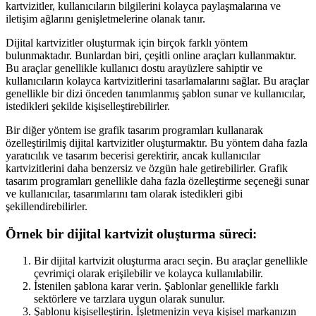
kartvizitler, kullanıcıların bilgilerini kolayca paylaşmalarına ve
iletişim ağlarını genişletmelerine olanak tanır.
Dijital kartvizitler oluşturmak için birçok farklı yöntem
bulunmaktadır. Bunlardan biri, çeşitli online araçları kullanmaktır.
Bu araçlar genellikle kullanıcı dostu arayüzlere sahiptir ve
kullanıcıların kolayca kartvizitlerini tasarlamalarını sağlar. Bu araçlar
genellikle bir dizi önceden tanımlanmış şablon sunar ve kullanıcılar,
istedikleri şekilde kişiselleştirebilirler.
Bir diğer yöntem ise grafik tasarım programları kullanarak
özelleştirilmiş dijital kartvizitler oluşturmaktır. Bu yöntem daha fazla
yaratıcılık ve tasarım becerisi gerektirir, ancak kullanıcılar
kartvizitlerini daha benzersiz ve özgün hale getirebilirler. Grafik
tasarım programları genellikle daha fazla özelleştirme seçeneği sunar
ve kullanıcılar, tasarımlarını tam olarak istedikleri gibi
şekillendirebilirler.
Örnek bir dijital kartvizit oluşturma süreci:
Bir dijital kartvizit oluşturma aracı seçin. Bu araçlar genellikle
çevrimiçi olarak erişilebilir ve kolayca kullanılabilir.
İstenilen şablona karar verin. Şablonlar genellikle farklı
sektörlere ve tarzlara uygun olarak sunulur.
Şablonu kişiselleştirin. İşletmenizin veya kişisel markanızın