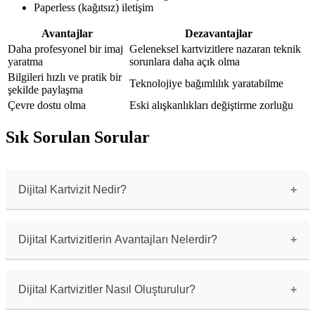
Paperless (kağıtsız) iletişim
Avantajlar
Dezavantajlar
Daha profesyonel bir imaj
Geleneksel kartvizitlere nazaran teknik
yaratma
sorunlara daha açık olma
Bilgileri hızlı ve pratik bir
Teknolojiye bağımlılık yaratabilme
şekilde paylaşma
Çevre dostu olma
Eski alışkanlıkları değiştirme zorluğu
Sık Sorulan Sorular
Dijital Kartvizit Nedir?
Dijital kartvizitler, geleneksel kağıt
kartvizitlerin dijital ortama taşınmış hali
olarak tanımlanabilir. İş iletişiminde kullanılan
Dijital Kartvizitlerin Avantajları Nelerdir?
kartvizit bilgileri, dijital olarak kaydedilip
paylaşılabilir.
Dijital kartvizitlerin avantajları şunlardır:\n1.
Kağıt ve baskı maliyetlerinden tasarruf
sağlar.\n2. Sınırsız miktarda bilgi
Dijital Kartvizitler Nasıl Oluşturulur?
içerebilir.\n3. Kolayca paylaşılabilir ve
güncellenebilir.\n4. Çevre dostudur.
Dijital kartvizit oluşturmak için online veya