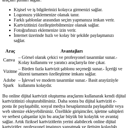
Kişisel ve iş bilgilerinizi kolayca girmenizi sağlar.
Logonuzu yüklemenize olanak tanır.
Farklı şablonlar arasından seçim yapmanıza imkan verir.
Kartvizitinizi özelleştirebilmenize olanak sağlar.
Fotoğrafınızı eklemenize izin verir.
İnternet üzerinde hızlı ve kolay bir şekilde paylaşmanızı
sağlar.
Araç
Avantajları
– Görsel olarak çekici ve profesyonel tasarımlar sunar.-
Canva
Kolay kullanımı ve yaratıcı araçlarıyla öne çıkar.
– Birden fazla kartvizit şablonu seçeneği sunar.- İçeriği ve
Vizitme
düzeni tamamen özelleştirme imkanı sağlar.
Adobe
– İşlevsel ve modern tasarımlar sunar.- Basit arayüzüyle
Spark
kullanımı kolaydır.
Bu online dijital kartvizit oluşturma araçlarını kullanarak kendi dijital
kartvizitinizi oluşturabilirsiniz. Daha sonra bu dijital kartviziti e-
posta ile paylaşabilir, sosyal medya hesaplarınızda paylaşabilir veya
web sitenize ekleyebilirsiniz. Özellikle girişimciler, işletme sahipleri
ve serbest çalışanlar için bu araçlar büyük bir kolaylık ve avantaj
sağlar. Artık fiziksel kartvizitlerin yerini alabilecek online dijital
kartvizitler, profesyonel imajınızı yansıtmak ve iletişim kolaylığı