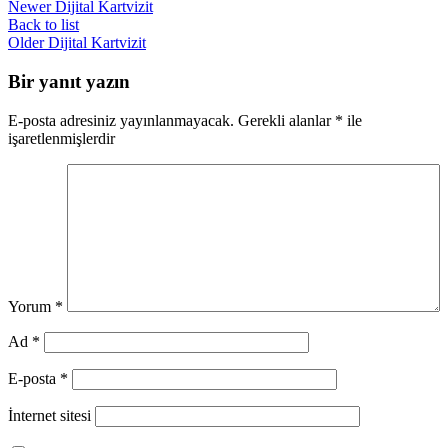
Newer
Dijital Kartvizit
toplantıları ve etkinliklerde hızlı ve pratik bir
şekilde kontak bilgilerini paylaşmayı sağlar.
Back to list
Older
Dijital Kartvizit
Bir yanıt yazın
E-posta adresiniz yayınlanmayacak.
Gerekli alanlar
*
ile
işaretlenmişlerdir
Yorum
*
Ad
*
E-posta
*
İnternet sitesi