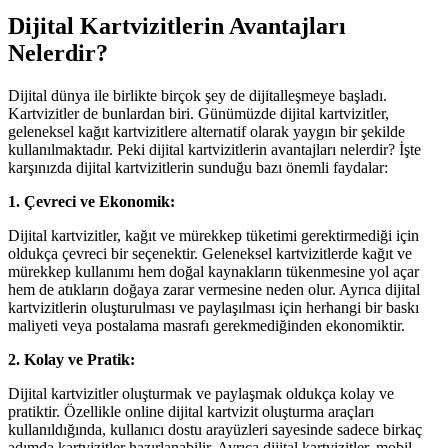
Dijital Kartvizitlerin Avantajları
Nelerdir?
Dijital dünya ile birlikte birçok şey de dijitalleşmeye başladı.
Kartvizitler de bunlardan biri. Günümüzde dijital kartvizitler,
geleneksel kağıt kartvizitlere alternatif olarak yaygın bir şekilde
kullanılmaktadır. Peki dijital kartvizitlerin avantajları nelerdir? İşte
karşınızda dijital kartvizitlerin sunduğu bazı önemli faydalar:
1. Çevreci ve Ekonomik:
Dijital kartvizitler, kağıt ve mürekkep tüketimi gerektirmediği için
oldukça çevreci bir seçenektir. Geleneksel kartvizitlerde kağıt ve
mürekkep kullanımı hem doğal kaynakların tükenmesine yol açar
hem de atıkların doğaya zarar vermesine neden olur. Ayrıca dijital
kartvizitlerin oluşturulması ve paylaşılması için herhangi bir baskı
maliyeti veya postalama masrafı gerekmediğinden ekonomiktir.
2. Kolay ve Pratik:
Dijital kartvizitler oluşturmak ve paylaşmak oldukça kolay ve
pratiktir. Özellikle online dijital kartvizit oluşturma araçları
kullanıldığında, kullanıcı dostu arayüzleri sayesinde sadece birkaç
adımda kartvizitler hazırlanabilir. Ayrıca dijital kartvizitler, mobil