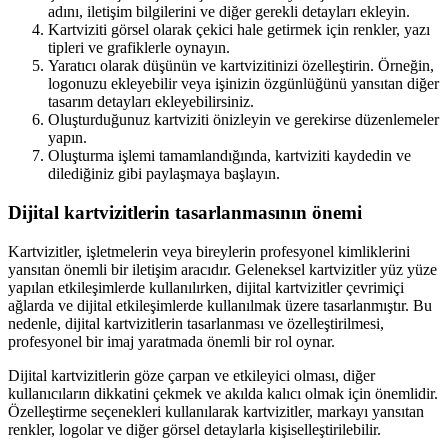
adını, iletişim bilgilerini ve diğer gerekli detayları ekleyin.
Kartviziti görsel olarak çekici hale getirmek için renkler, yazı
tipleri ve grafiklerle oynayın.
Yaratıcı olarak düşünün ve kartvizitinizi özelleştirin. Örneğin,
logonuzu ekleyebilir veya işinizin özgünlüğünü yansıtan diğer
tasarım detayları ekleyebilirsiniz.
Oluşturduğunuz kartviziti önizleyin ve gerekirse düzenlemeler
yapın.
Oluşturma işlemi tamamlandığında, kartviziti kaydedin ve
dilediğiniz gibi paylaşmaya başlayın.
Dijital kartvizitlerin tasarlanmasının önemi
Kartvizitler, işletmelerin veya bireylerin profesyonel kimliklerini
yansıtan önemli bir iletişim aracıdır. Geleneksel kartvizitler yüz yüze
yapılan etkileşimlerde kullanılırken, dijital kartvizitler çevrimiçi
ağlarda ve dijital etkileşimlerde kullanılmak üzere tasarlanmıştır. Bu
nedenle, dijital kartvizitlerin tasarlanması ve özelleştirilmesi,
profesyonel bir imaj yaratmada önemli bir rol oynar.
Dijital kartvizitlerin göze çarpan ve etkileyici olması, diğer
kullanıcıların dikkatini çekmek ve akılda kalıcı olmak için önemlidir.
Özelleştirme seçenekleri kullanılarak kartvizitler, markayı yansıtan
renkler, logolar ve diğer görsel detaylarla kişiselleştirilebilir.