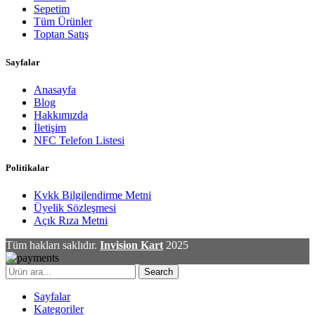
Sepetim
Tüm Ürünler
Toptan Satış
Sayfalar
Anasayfa
Blog
Hakkımızda
İletişim
NFC Telefon Listesi
Politikalar
Kvkk Bilgilendirme Metni
Üyelik Sözleşmesi
Açık Rıza Metni
Tüm hakları saklıdır.
Invision Kart
2025
Search
Sayfalar
Kategoriler