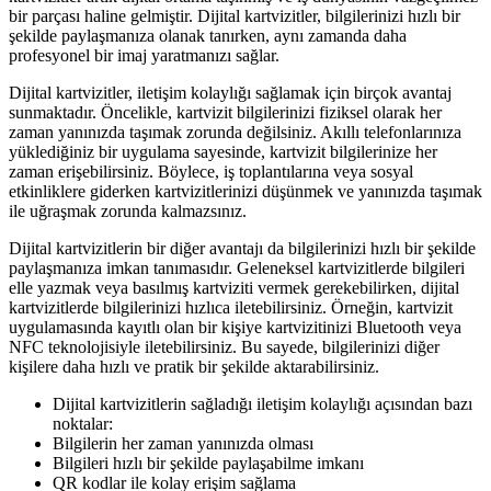
bir parçası haline gelmiştir. Dijital kartvizitler, bilgilerinizi hızlı bir
şekilde paylaşmanıza olanak tanırken, aynı zamanda daha
profesyonel bir imaj yaratmanızı sağlar.
Dijital kartvizitler, iletişim kolaylığı sağlamak için birçok avantaj
sunmaktadır. Öncelikle, kartvizit bilgilerinizi fiziksel olarak her
zaman yanınızda taşımak zorunda değilsiniz. Akıllı telefonlarınıza
yüklediğiniz bir uygulama sayesinde, kartvizit bilgilerinize her
zaman erişebilirsiniz. Böylece, iş toplantılarına veya sosyal
etkinliklere giderken kartvizitlerinizi düşünmek ve yanınızda taşımak
ile uğraşmak zorunda kalmazsınız.
Dijital kartvizitlerin bir diğer avantajı da bilgilerinizi hızlı bir şekilde
paylaşmanıza imkan tanımasıdır. Geleneksel kartvizitlerde bilgileri
elle yazmak veya basılmış kartviziti vermek gerekebilirken, dijital
kartvizitlerde bilgilerinizi hızlıca iletebilirsiniz. Örneğin, kartvizit
uygulamasında kayıtlı olan bir kişiye kartvizitinizi Bluetooth veya
NFC teknolojisiyle iletebilirsiniz. Bu sayede, bilgilerinizi diğer
kişilere daha hızlı ve pratik bir şekilde aktarabilirsiniz.
Dijital kartvizitlerin sağladığı iletişim kolaylığı açısından bazı
noktalar:
Bilgilerin her zaman yanınızda olması
Bilgileri hızlı bir şekilde paylaşabilme imkanı
QR kodlar ile kolay erişim sağlama