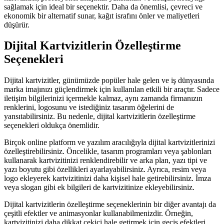
sağlamak için ideal bir seçenektir. Daha da önemlisi, çevreci ve
ekonomik bir alternatif sunar, kağıt israfını önler ve maliyetleri
düşürür.
Dijital Kartvizitlerin Özelleştirme
Seçenekleri
Dijital kartvizitler, günümüzde popüler hale gelen ve iş dünyasında
marka imajınızı güçlendirmek için kullanılan etkili bir araçtır. Sadece
iletişim bilgilerinizi içermekle kalmaz, aynı zamanda firmanızın
renklerini, logosunu ve istediğiniz tasarım öğelerini de
yansıtabilirsiniz. Bu nedenle, dijital kartvizitlerin özelleştirme
seçenekleri oldukça önemlidir.
Birçok online platform ve yazılım aracılığıyla dijital kartvizitlerinizi
özelleştirebilirsiniz. Öncelikle, tasarım programları veya şablonları
kullanarak kartvizitinizi renklendirebilir ve arka plan, yazı tipi ve
yazı boyutu gibi özellikleri ayarlayabilirsiniz. Ayrıca, resim veya
logo ekleyerek kartvizitinizi daha kişisel hale getirebilirsiniz. İmza
veya slogan gibi ek bilgileri de kartvizitinize ekleyebilirsiniz.
Dijital kartvizitlerin özelleştirme seçeneklerinin bir diğer avantajı da
çeşitli efektler ve animasyonlar kullanabilmenizdir. Örneğin,
kartvizitinizi daha dikkat çekici hale getirmek için geçiş efektleri