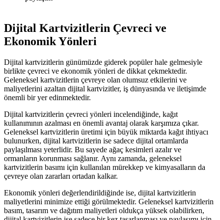
Dijital Kartvizitlerin Çevreci ve
Ekonomik Yönleri
Dijital kartvizitlerin günümüzde giderek popüler hale gelmesiyle
birlikte çevreci ve ekonomik yönleri de dikkat çekmektedir.
Geleneksel kartvizitlerin çevreye olan olumsuz etkilerini ve
maliyetlerini azaltan dijital kartvizitler, iş dünyasında ve iletişimde
önemli bir yer edinmektedir.
Dijital kartvizitlerin çevreci yönleri incelendiğinde, kağıt
kullanımının azalması en önemli avantaj olarak karşımıza çıkar.
Geleneksel kartvizitlerin üretimi için büyük miktarda kağıt ihtiyacı
bulunurken, dijital kartvizitlerin ise sadece dijital ortamlarda
paylaşılması yeterlidir. Bu sayede ağaç kesimleri azalır ve
ormanların korunması sağlanır. Aynı zamanda, geleneksel
kartvizitlerin basımı için kullanılan mürekkep ve kimyasalların da
çevreye olan zararları ortadan kalkar.
Ekonomik yönleri değerlendirildiğinde ise, dijital kartvizitlerin
maliyetlerini minimize ettiği görülmektedir. Geleneksel kartvizitlerin
basım, tasarım ve dağıtım maliyetleri oldukça yüksek olabilirken,
dijital kartvizitlerin ise sadece bir kez tasarlanması ve paylaşımı için