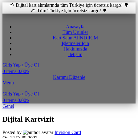
🌱 Dijital kart alımlarında tüm Türkiye için ücretsiz kargo! 🌳
🌱 Tüm Türkiye için ücretsiz kargo! 🌳
Anasayfa
Tüm Ürünler
Kart Satın Al
İNDİRİM
İşletmeler İçin
Hakkımızda
İletişim
Giriş Yap / Üye Ol
0
items
0.00
₺
Kartımı Düzenle
Menu
Giriş Yap / Üye Ol
0
items
0.00
₺
Genel
Dijital Kartvizit
Posted by
Invision Card
On 18 Eylül 2023