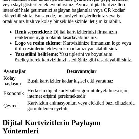
veya slayt gösterileri ekleyebilirsiniz. Ayrıca, dijital kartvizitleri
interaktif hale getirmenizi sağlayan bağlantılar veya QR kodlar
ekleyebilirsiniz. Bu sayede, potansiyel müşterileriniz veya iş
ortaklarınız hızlı ve kolay bir şekilde sizinle iletişim kurabilir.
Renk seçenekleri:
Dijital kartvizitlerinizi firmanızın
renklerine uygun olarak tasarlayabilirsiniz.
Logo ve resim ekleme:
Kartvizitinize firmanızın logo veya
ürün resimlerini ekleyerek markanızı yansıtabilirsiniz.
Yazı stilini belirleme:
Yazı tiplerini ve boyutlarını
özelleştirerek kartvizitinizi istediğiniz gibi tasarlayabilirsiniz.
Avantajlar
Dezavantajlar
Kolay
Basılı kartvizitler kadar kişisel etki yaratmaz
paylaşım
Herkesin dijital kartvizitleri görüntüleyebilmesi için
Ekonomik
internet erişimi gerekmektedir
Kartvizitin animasyonları veya efektleri bazı cihazlarda
Çevreci
görüntülenemeyebilir
Dijital Kartvizitlerin Paylaşım
Yöntemleri