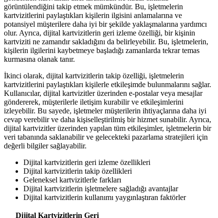
görüntülendiğini takip etmek mümkündür. Bu, işletmelerin
kartvizitlerini paylaştıkları kişilerin ilgisini anlamalarına ve
potansiyel müşterilere daha iyi bir şekilde yaklaşmalarına yardımcı
olur. Ayrıca, dijital kartvizitlerin geri izleme özelliği, bir kişinin
kartviziti ne zamandır sakladığını da belirleyebilir. Bu, işletmelerin,
kişilerin ilgilerini kaybetmeye başladığı zamanlarda tekrar temas
kurmasına olanak tanır.
İkinci olarak, dijital kartvizitlerin takip özelliği, işletmelerin
kartvizitlerini paylaştıkları kişilerle etkileşimde bulunmalarını sağlar.
Kullanıcılar, dijital kartvizitler üzerinden e-postalar veya mesajlar
göndererek, müşterilerle iletişim kurabilir ve etkileşimlerini
izleyebilir. Bu sayede, işletmeler müşterilerin ihtiyaçlarına daha iyi
cevap verebilir ve daha kişiselleştirilmiş bir hizmet sunabilir. Ayrıca,
dijital kartvizitler üzerinden yapılan tüm etkileşimler, işletmelerin bir
veri tabanında saklanabilir ve gelecekteki pazarlama stratejileri için
değerli bilgiler sağlayabilir.
Dijital kartvizitlerin geri izleme özellikleri
Dijital kartvizitlerin takip özellikleri
Geleneksel kartvizitlerle farkları
Dijital kartvizitlerin işletmelere sağladığı avantajlar
Dijital kartvizitlerin kullanımı yaygınlaştıran faktörler
Dijital Kartvizitlerin Geri