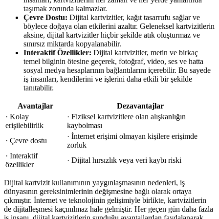
taşımak zorunda kalmazlar.
Çevre Dostu:
Dijital kartvizitler, kağıt tasarrufu sağlar ve
böylece doğaya olan etkilerini azaltır. Geleneksel kartvizitlerin
aksine, dijital kartvizitler hiçbir şekilde atık oluşturmaz ve
sınırsız miktarda kopyalanabilir.
Interaktif Özellikler:
Dijital kartvizitler, metin ve birkaç
temel bilginin ötesine geçerek, fotoğraf, video, ses ve hatta
sosyal medya hesaplarının bağlantılarını içerebilir. Bu sayede
iş insanları, kendilerini ve işlerini daha etkili bir şekilde
tanıtabilir.
Avantajlar
Dezavantajlar
· Kolay
· Fiziksel kartvizitlere olan alışkanlığın
erişilebilirlik
kaybolması
· İnternet erişimi olmayan kişilere erişimde
· Çevre dostu
zorluk
· Interaktif
· Dijital hırsızlık veya veri kaybı riski
özellikler
Dijital kartvizit kullanımının yaygınlaşmasının nedenleri, iş
dünyasının gereksinimlerinin değişmesine bağlı olarak ortaya
çıkmıştır. İnternet ve teknolojinin gelişimiyle birlikte, kartvizitlerin
de dijitalleşmesi kaçınılmaz hale gelmiştir. Her geçen gün daha fazla
iş insanı, dijital kartvizitlerin sunduğu avantajlardan faydalanarak