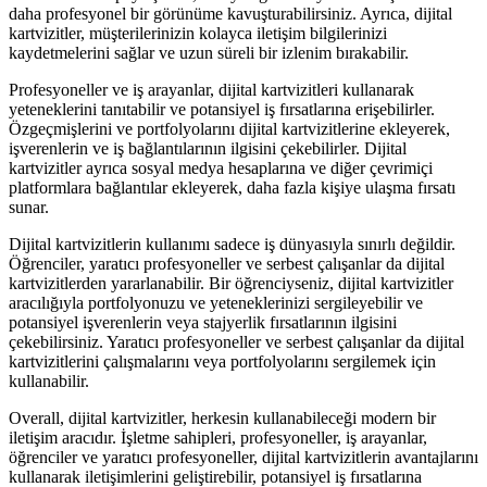
daha profesyonel bir görünüme kavuşturabilirsiniz. Ayrıca, dijital
kartvizitler, müşterilerinizin kolayca iletişim bilgilerinizi
kaydetmelerini sağlar ve uzun süreli bir izlenim bırakabilir.
Profesyoneller ve iş arayanlar, dijital kartvizitleri kullanarak
yeteneklerini tanıtabilir ve potansiyel iş fırsatlarına erişebilirler.
Özgeçmişlerini ve portfolyolarını dijital kartvizitlerine ekleyerek,
işverenlerin ve iş bağlantılarının ilgisini çekebilirler. Dijital
kartvizitler ayrıca sosyal medya hesaplarına ve diğer çevrimiçi
platformlara bağlantılar ekleyerek, daha fazla kişiye ulaşma fırsatı
sunar.
Dijital kartvizitlerin kullanımı sadece iş dünyasıyla sınırlı değildir.
Öğrenciler, yaratıcı profesyoneller ve serbest çalışanlar da dijital
kartvizitlerden yararlanabilir. Bir öğrenciyseniz, dijital kartvizitler
aracılığıyla portfolyonuzu ve yeteneklerinizi sergileyebilir ve
potansiyel işverenlerin veya stajyerlik fırsatlarının ilgisini
çekebilirsiniz. Yaratıcı profesyoneller ve serbest çalışanlar da dijital
kartvizitlerini çalışmalarını veya portfolyolarını sergilemek için
kullanabilir.
Overall, dijital kartvizitler, herkesin kullanabileceği modern bir
iletişim aracıdır. İşletme sahipleri, profesyoneller, iş arayanlar,
öğrenciler ve yaratıcı profesyoneller, dijital kartvizitlerin avantajlarını
kullanarak iletişimlerini geliştirebilir, potansiyel iş fırsatlarına