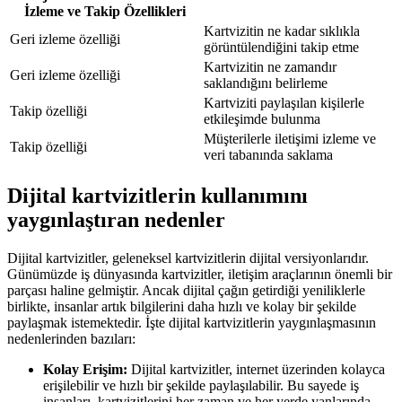
İzleme ve Takip Özellikleri
Kartvizitin ne kadar sıklıkla
Geri izleme özelliği
görüntülendiğini takip etme
Kartvizitin ne zamandır
Geri izleme özelliği
saklandığını belirleme
Kartviziti paylaşılan kişilerle
Takip özelliği
etkileşimde bulunma
Müşterilerle iletişimi izleme ve
Takip özelliği
veri tabanında saklama
Dijital kartvizitlerin kullanımını
yaygınlaştıran nedenler
Dijital kartvizitler, geleneksel kartvizitlerin dijital versiyonlarıdır.
Günümüzde iş dünyasında kartvizitler, iletişim araçlarının önemli bir
parçası haline gelmiştir. Ancak dijital çağın getirdiği yeniliklerle
birlikte, insanlar artık bilgilerini daha hızlı ve kolay bir şekilde
paylaşmak istemektedir. İşte dijital kartvizitlerin yaygınlaşmasının
nedenlerinden bazıları:
Kolay Erişim:
Dijital kartvizitler, internet üzerinden kolayca
erişilebilir ve hızlı bir şekilde paylaşılabilir. Bu sayede iş
insanları, kartvizitlerini her zaman ve her yerde yanlarında