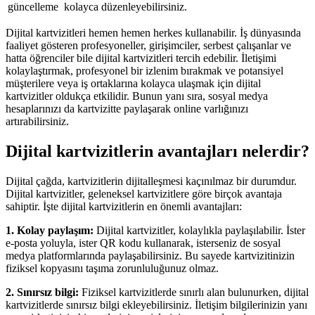
güncelleme
kolayca düzenleyebilirsiniz.
Dijital kartvizitleri hemen hemen herkes kullanabilir. İş dünyasında
faaliyet gösteren profesyoneller, girişimciler, serbest çalışanlar ve
hatta öğrenciler bile dijital kartvizitleri tercih edebilir. İletişimi
kolaylaştırmak, profesyonel bir izlenim bırakmak ve potansiyel
müşterilere veya iş ortaklarına kolayca ulaşmak için dijital
kartvizitler oldukça etkilidir. Bunun yanı sıra, sosyal medya
hesaplarınızı da kartvizitte paylaşarak online varlığınızı
artırabilirsiniz.
Dijital kartvizitlerin avantajları nelerdir?
Dijital çağda, kartvizitlerin dijitalleşmesi kaçınılmaz bir durumdur.
Dijital kartvizitler, geleneksel kartvizitlere göre birçok avantaja
sahiptir. İşte dijital kartvizitlerin en önemli avantajları:
1. Kolay paylaşım:
Dijital kartvizitler, kolaylıkla paylaşılabilir. İster
e-posta yoluyla, ister QR kodu kullanarak, isterseniz de sosyal
medya platformlarında paylaşabilirsiniz. Bu sayede kartvizitinizin
fiziksel kopyasını taşıma zorunluluğunuz olmaz.
2. Sınırsız bilgi:
Fiziksel kartvizitlerde sınırlı alan bulunurken, dijital
kartvizitlerde sınırsız bilgi ekleyebilirsiniz. İletişim bilgilerinizin yanı