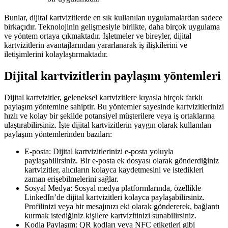
Bunlar, dijital kartvizitlerde en sık kullanılan uygulamalardan sadece
birkaçıdır. Teknolojinin gelişmesiyle birlikte, daha birçok uygulama
ve yöntem ortaya çıkmaktadır. İşletmeler ve bireyler, dijital
kartvizitlerin avantajlarından yararlanarak iş ilişkilerini ve
iletişimlerini kolaylaştırmaktadır.
Dijital kartvizitlerin paylaşım yöntemleri
Dijital kartvizitler, geleneksel kartvizitlere kıyasla birçok farklı
paylaşım yöntemine sahiptir. Bu yöntemler sayesinde kartvizitlerinizi
hızlı ve kolay bir şekilde potansiyel müşterilere veya iş ortaklarına
ulaştırabilirsiniz. İşte dijital kartvizitlerin yaygın olarak kullanılan
paylaşım yöntemlerinden bazıları:
E-posta: Dijital kartvizitlerinizi e-posta yoluyla
paylaşabilirsiniz. Bir e-posta ek dosyası olarak gönderdiğiniz
kartvizitler, alıcıların kolayca kaydetmesini ve istedikleri
zaman erişebilmelerini sağlar.
Sosyal Medya: Sosyal medya platformlarında, özellikle
LinkedIn’de dijital kartvizitleri kolayca paylaşabilirsiniz.
Profilinizi veya bir mesajınızı eki olarak göndererek, bağlantı
kurmak istediğiniz kişilere kartvizitinizi sunabilirsiniz.
Kodla Paylaşım: QR kodları veya NFC etiketleri gibi