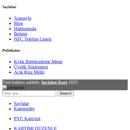
Sayfalar
Anasayfa
Blog
Hakkımızda
İletişim
NFC Telefon Listesi
Politikalar
Kvkk Bilgilendirme Metni
Üyelik Sözleşmesi
Açık Rıza Metni
Tüm hakları saklıdır.
Invision Kart
2025
Search
Sayfalar
Kategoriler
PVC Kartvizit
KARTIMI DÜZENLE