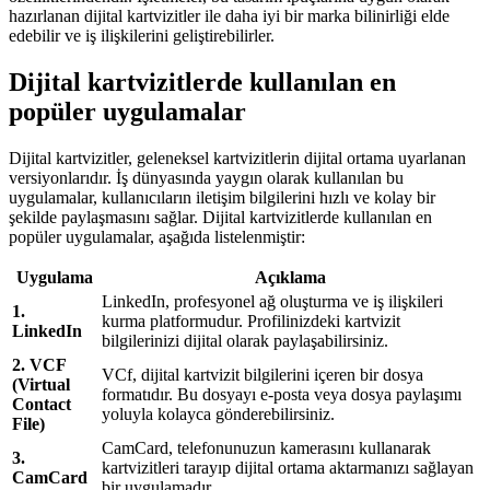
hazırlanan dijital kartvizitler ile daha iyi bir marka bilinirliği elde
edebilir ve iş ilişkilerini geliştirebilirler.
Dijital kartvizitlerde kullanılan en
popüler uygulamalar
Dijital kartvizitler, geleneksel kartvizitlerin dijital ortama uyarlanan
versiyonlarıdır. İş dünyasında yaygın olarak kullanılan bu
uygulamalar, kullanıcıların iletişim bilgilerini hızlı ve kolay bir
şekilde paylaşmasını sağlar. Dijital kartvizitlerde kullanılan en
popüler uygulamalar, aşağıda listelenmiştir:
Uygulama
Açıklama
LinkedIn, profesyonel ağ oluşturma ve iş ilişkileri
1.
kurma platformudur. Profilinizdeki kartvizit
LinkedIn
bilgilerinizi dijital olarak paylaşabilirsiniz.
2. VCF
VCf, dijital kartvizit bilgilerini içeren bir dosya
(Virtual
formatıdır. Bu dosyayı e-posta veya dosya paylaşımı
Contact
yoluyla kolayca gönderebilirsiniz.
File)
CamCard, telefonunuzun kamerasını kullanarak
3.
kartvizitleri tarayıp dijital ortama aktarmanızı sağlayan
CamCard
bir uygulamadır.