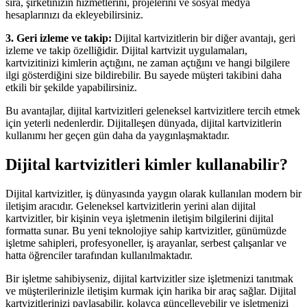
sıra, şirketinizin hizmetlerini, projelerini ve sosyal medya
hesaplarınızı da ekleyebilirsiniz.
3. Geri izleme ve takip:
Dijital kartvizitlerin bir diğer avantajı, geri
izleme ve takip özelliğidir. Dijital kartvizit uygulamaları,
kartvizitinizi kimlerin açtığını, ne zaman açtığını ve hangi bilgilere
ilgi gösterdiğini size bildirebilir. Bu sayede müşteri takibini daha
etkili bir şekilde yapabilirsiniz.
Bu avantajlar, dijital kartvizitleri geleneksel kartvizitlere tercih etmek
için yeterli nedenlerdir. Dijitalleşen dünyada, dijital kartvizitlerin
kullanımı her geçen gün daha da yaygınlaşmaktadır.
Dijital kartvizitleri kimler kullanabilir?
Dijital kartvizitler, iş dünyasında yaygın olarak kullanılan modern bir
iletişim aracıdır. Geleneksel kartvizitlerin yerini alan dijital
kartvizitler, bir kişinin veya işletmenin iletişim bilgilerini dijital
formatta sunar. Bu yeni teknolojiye sahip kartvizitler, günümüzde
işletme sahipleri, profesyoneller, iş arayanlar, serbest çalışanlar ve
hatta öğrenciler tarafından kullanılmaktadır.
Bir işletme sahibiyseniz, dijital kartvizitler size işletmenizi tanıtmak
ve müşterilerinizle iletişim kurmak için harika bir araç sağlar. Dijital
kartvizitlerinizi paylaşabilir, kolayca güncelleyebilir ve işletmenizi