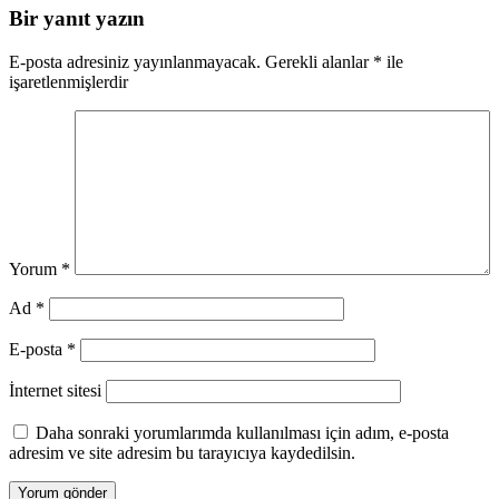
paylaşılabilmesi\n5. Modern ve yenilikçi bir imaj
Bir yanıt yazın
yaratma\n6. Daha fazla erişilebilirlik ve
kullanılabilirlik
E-posta adresiniz yayınlanmayacak.
Gerekli alanlar
*
ile
işaretlenmişlerdir
Yorum
*
Ad
*
E-posta
*
İnternet sitesi
Daha sonraki yorumlarımda kullanılması için adım, e-posta
adresim ve site adresim bu tarayıcıya kaydedilsin.