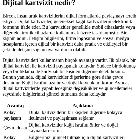
Dijital kartvizit nedir?
Birçok insan artık kartvizitlerini dijital formatlarda paylaşmayı tercih
ediyor. Dijital kartvizitler, geleneksel kağıt kartvizitlerin elektronik
formunu ifade eder. Bu kartvizitler genellikle mobil cihazlarda veya
diğer elektronik cihazlarda kullanılmak üzere tasarlanmıştır. Bir
kişinin adını, iletişim bilgilerini, firma logosunu ve sosyal medya
hesaplarını içeren dijital bir kartvizit daha pratik ve etkileyici bir
şekilde iletişim sağlamaya yardımcı olabilir.
Dijital kartvizitleri kullanmanın birçok avantajı vardır. İlk olarak, bir
dijital kartvizit ile kartviziti paylaşmak kolaydır. Sadece bir dokunuş
veya bir tıklama ile kartviziti bir kişiden diğerine iletebilirsiniz.
Bunun yanında, dijital kartvizitler diğerlerine göre daha çevre
dostudur. Kağıt israfını azaltır ve doğal kaynakları korur. Ayrıca,
dijital kartvizitlerde yapabileceğiniz değişiklikler ve güncellemeler
sayesinde bilgilerinizi güncel tutmanız daha kolaydır.
Avantaj
Açıklama
Kolay
Dijital kartvizitlerin bir kişiden diğerine kolayca
paylaşım
iletilmesi ve paylaşılması sağlanır.
Dijital kartvizitler kağıt israfını önler ve doğal
Çevre dostu
kaynakları korur.
Kolay
Bilgilerinizi güncel tutmak için dijital kartvizitleri