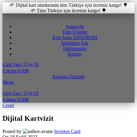
🌱 Dijital kart alımlarında tüm Türkiye için ücretsiz kargo! 🌳
🌱 Tüm Türkiye için ücretsiz kargo! 🌳
Anasayfa
Tüm Ürünler
Kart Satın Al
İNDİRİM
İşletmeler İçin
Hakkımızda
İletişim
Giriş Yap / Üye Ol
0
items
0.00
₺
Kartımı Düzenle
Menu
Giriş Yap / Üye Ol
0
items
0.00
₺
Genel
Dijital Kartvizit
Posted by
Invision Card
On 18 Eylül 2023