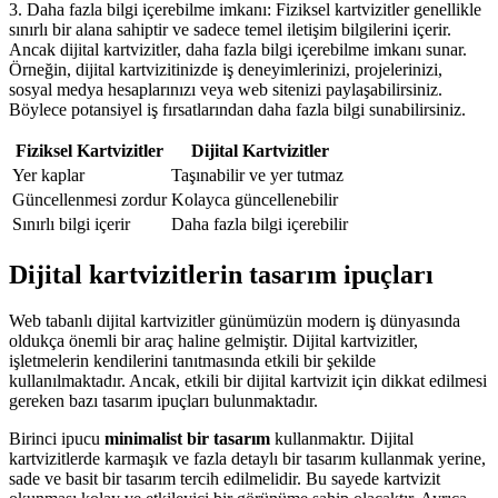
3. Daha fazla bilgi içerebilme imkanı: Fiziksel kartvizitler genellikle
sınırlı bir alana sahiptir ve sadece temel iletişim bilgilerini içerir.
Ancak dijital kartvizitler, daha fazla bilgi içerebilme imkanı sunar.
Örneğin, dijital kartvizitinizde iş deneyimlerinizi, projelerinizi,
sosyal medya hesaplarınızı veya web sitenizi paylaşabilirsiniz.
Böylece potansiyel iş fırsatlarından daha fazla bilgi sunabilirsiniz.
Fiziksel Kartvizitler
Dijital Kartvizitler
Yer kaplar
Taşınabilir ve yer tutmaz
Güncellenmesi zordur
Kolayca güncellenebilir
Sınırlı bilgi içerir
Daha fazla bilgi içerebilir
Dijital kartvizitlerin tasarım ipuçları
Web tabanlı dijital kartvizitler günümüzün modern iş dünyasında
oldukça önemli bir araç haline gelmiştir. Dijital kartvizitler,
işletmelerin kendilerini tanıtmasında etkili bir şekilde
kullanılmaktadır. Ancak, etkili bir dijital kartvizit için dikkat edilmesi
gereken bazı tasarım ipuçları bulunmaktadır.
Birinci ipucu
minimalist bir tasarım
kullanmaktır. Dijital
kartvizitlerde karmaşık ve fazla detaylı bir tasarım kullanmak yerine,
sade ve basit bir tasarım tercih edilmelidir. Bu sayede kartvizit