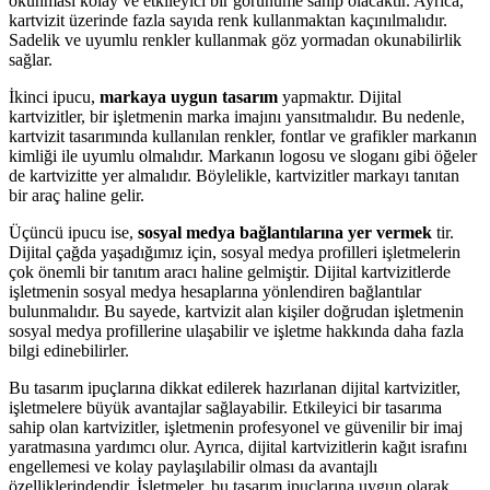
okunması kolay ve etkileyici bir görünüme sahip olacaktır. Ayrıca,
kartvizit üzerinde fazla sayıda renk kullanmaktan kaçınılmalıdır.
Sadelik ve uyumlu renkler kullanmak göz yormadan okunabilirlik
sağlar.
İkinci ipucu,
markaya uygun tasarım
yapmaktır. Dijital
kartvizitler, bir işletmenin marka imajını yansıtmalıdır. Bu nedenle,
kartvizit tasarımında kullanılan renkler, fontlar ve grafikler markanın
kimliği ile uyumlu olmalıdır. Markanın logosu ve sloganı gibi öğeler
de kartvizitte yer almalıdır. Böylelikle, kartvizitler markayı tanıtan
bir araç haline gelir.
Üçüncü ipucu ise,
sosyal medya bağlantılarına yer vermek
tir.
Dijital çağda yaşadığımız için, sosyal medya profilleri işletmelerin
çok önemli bir tanıtım aracı haline gelmiştir. Dijital kartvizitlerde
işletmenin sosyal medya hesaplarına yönlendiren bağlantılar
bulunmalıdır. Bu sayede, kartvizit alan kişiler doğrudan işletmenin
sosyal medya profillerine ulaşabilir ve işletme hakkında daha fazla
bilgi edinebilirler.
Bu tasarım ipuçlarına dikkat edilerek hazırlanan dijital kartvizitler,
işletmelere büyük avantajlar sağlayabilir. Etkileyici bir tasarıma
sahip olan kartvizitler, işletmenin profesyonel ve güvenilir bir imaj
yaratmasına yardımcı olur. Ayrıca, dijital kartvizitlerin kağıt israfını
engellemesi ve kolay paylaşılabilir olması da avantajlı
özelliklerindendir. İşletmeler, bu tasarım ipuçlarına uygun olarak