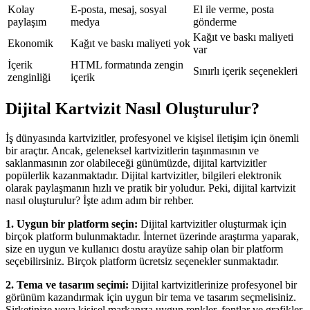
Kolay
E-posta, mesaj, sosyal
El ile verme, posta
paylaşım
medya
gönderme
Kağıt ve baskı maliyeti
Ekonomik
Kağıt ve baskı maliyeti yok
var
İçerik
HTML formatında zengin
Sınırlı içerik seçenekleri
zenginliği
içerik
Dijital Kartvizit Nasıl Oluşturulur?
İş dünyasında kartvizitler, profesyonel ve kişisel iletişim için önemli
bir araçtır. Ancak, geleneksel kartvizitlerin taşınmasının ve
saklanmasının zor olabileceği günümüzde, dijital kartvizitler
popülerlik kazanmaktadır. Dijital kartvizitler, bilgileri elektronik
olarak paylaşmanın hızlı ve pratik bir yoludur. Peki, dijital kartvizit
nasıl oluşturulur? İşte adım adım bir rehber.
1. Uygun bir platform seçin:
Dijital kartvizitler oluşturmak için
birçok platform bulunmaktadır. İnternet üzerinde araştırma yaparak,
size en uygun ve kullanıcı dostu arayüze sahip olan bir platform
seçebilirsiniz. Birçok platform ücretsiz seçenekler sunmaktadır.
2. Tema ve tasarım seçimi:
Dijital kartvizitlerinize profesyonel bir
görünüm kazandırmak için uygun bir tema ve tasarım seçmelisiniz.
Şirketinize veya kişisel markanıza uygun renkler, fontlar ve grafikler