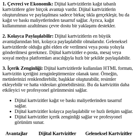
1. Çevreci ve Ekonomik:
Dijital kartvizitlerin kağıt tabanlı
kartvizitlere göre birçok avantajı vardır. Dijital kartvizitlerin
oluşturulması ve paylaşılması sadece birkaç tıkla gerçekleşir, bu da
kağıt ve baskı maliyetlerinden tasarruf sağlar. Ayrıca, kağıt
kullanımının azaltılması çevre dostu bir yaklaşımı destekler.
2. Kolayca Paylaşılabilir:
Dijital kartvizitlerin en büyük
avantajlarından biri, kolayca paylaşılabilir olmalarıdır. Geleneksel
kartvizitlerde olduğu gibi elden ele verilmesi veya posta yoluyla
gönderilmesi gerekmez. Dijital kartvizitler e-posta, mesaj veya
sosyal medya platformları aracılığıyla hızlı bir şekilde paylaşılabilir.
3. İçerik Zenginliği:
Dijital kartvizitlerde kullanılan HTML formatı,
kartvizitin içeriğini zenginleştirmenize olanak tanır. Örneğin,
metinlerinizi renklendirebilir, başlıklar oluşturabilir, resimler
ekleyebilir ve hatta videoları gömebilirsiniz. Bu da kartvizitin daha
etkileyici ve profesyonel görünmesini sağlar.
Dijital kartvizitler kağıt ve baskı maliyetlerinden tasarruf
sağlar.
Dijital kartvizitler kolayca paylaşılabilir ve hızlı iletişim sağlar.
Dijital kartvizitler içerik zenginliği sağlar ve profesyonel
görünüm sunar.
Avantajlar
Dijital Kartvizitler
Geleneksel Kartvizitler