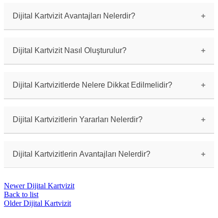
kartvizitlerin dijital ortama uyarlanmış halidir.
İçerisinde şirket veya kişi hakkındaki bilgileri
Dijital Kartvizit Avantajları Nelerdir?
içeren ve elektronik olarak paylaşılabilen bir
dosyadır.
Dijital kartvizitler çok daha hızlı ve kolay
paylaşılabilir, çevre dostudur, dijital olarak
düzenlenebilir ve güncellenebilir, birden fazla
Dijital Kartvizit Nasıl Oluşturulur?
kişiye aynı anda ulaştırılabilir, tanıtım
materyali maliyetinden tasarruf sağlar.
Dijital kartvizit oluşturmak için birçok online
platform veya mobil uygulama kullanabilirsiniz.
Bu platformlarda şablonlar arasından seçim
Dijital Kartvizitlerde Nelere Dikkat Edilmelidir?
yapabilir, kartvizitinizi kişiselleştirebilir ve
istediğiniz formatta indirebilirsiniz.
Dijital kartvizit tasarımında şirket veya kişi
bilgilerinin kolayca okunabilir olmasına, güncel
ve doğru bilgiler içermesine, marka kimliği ile
Dijital Kartvizitlerin Yararları Nelerdir?
uyumlu olmasına ve dikkat çekici bir görünüme
sahip olmasına dikkat edilmelidir.
Dijital kartvizitler, fiziksel kartvizitlere göre
daha kolay paylaşılır, daha hızlı ve
ulaşılabilir, kağıt israfını engeller, dijital
Dijital Kartvizitlerin Avantajları Nelerdir?
dünyaya daha iyi entegre olur, çevreye duyarlı
bir seçenek sunar.
Dijital kartvizitlerin fiyatları kullanılan
platforma, tasarım özelliklerine ve baskı
Newer
Dijital Kartvizit
adetlerine göre değişiklik gösterebilir. Genel
olarak, geleneksel kartvizitlere göre daha
Back to list
ekonomik bir seçenek sunarlar.
Older
Dijital Kartvizit