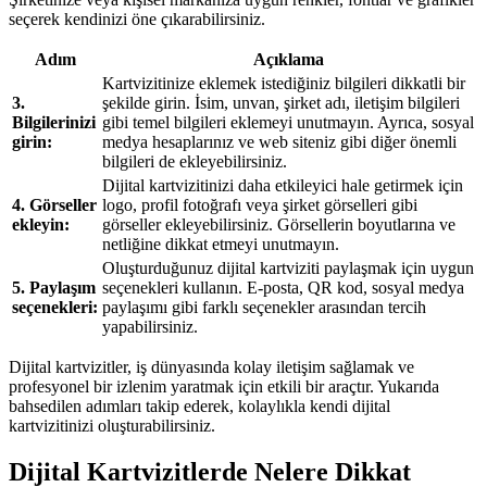
seçerek kendinizi öne çıkarabilirsiniz.
Adım
Açıklama
Kartvizitinize eklemek istediğiniz bilgileri dikkatli bir
3.
şekilde girin. İsim, unvan, şirket adı, iletişim bilgileri
Bilgilerinizi
gibi temel bilgileri eklemeyi unutmayın. Ayrıca, sosyal
girin:
medya hesaplarınız ve web siteniz gibi diğer önemli
bilgileri de ekleyebilirsiniz.
Dijital kartvizitinizi daha etkileyici hale getirmek için
4. Görseller
logo, profil fotoğrafı veya şirket görselleri gibi
ekleyin:
görseller ekleyebilirsiniz. Görsellerin boyutlarına ve
netliğine dikkat etmeyi unutmayın.
Oluşturduğunuz dijital kartviziti paylaşmak için uygun
5. Paylaşım
seçenekleri kullanın. E-posta, QR kod, sosyal medya
seçenekleri:
paylaşımı gibi farklı seçenekler arasından tercih
yapabilirsiniz.
Dijital kartvizitler, iş dünyasında kolay iletişim sağlamak ve
profesyonel bir izlenim yaratmak için etkili bir araçtır. Yukarıda
bahsedilen adımları takip ederek, kolaylıkla kendi dijital
kartvizitinizi oluşturabilirsiniz.
Dijital Kartvizitlerde Nelere Dikkat