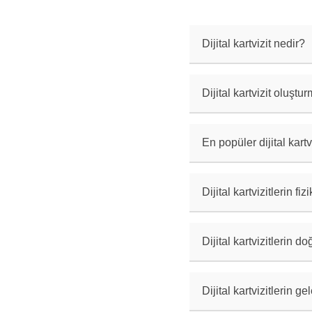
Dijital kartvizit nedir?
Dijital kartvizitle
formatlardaki kartl
Dijital kartvizit oluştu
Dijital kartvizitle
olabilir. Ayrıca ko
En popüler dijital kart
LinkedIn, Adobe Spa
araçlarıdır.
Dijital kartvizitlerin fi
Dijital kartvizitle
güncellenebilir, çe
Dijital kartvizitlerin d
Dijital kartvizitle
QR kodları kullanab
Dijital kartvizitlerin ge