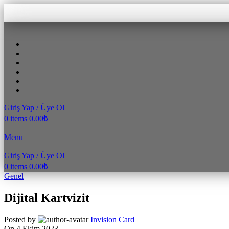
Giriş Yap / Üye Ol
0
items
0.00
₺
Menu
Giriş Yap / Üye Ol
0
items
0.00
₺
Genel
Dijital Kartvizit
Posted by
Invision Card
On 4 Ekim 2023