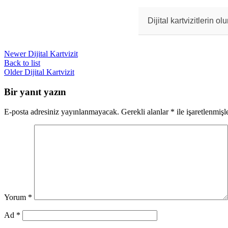
Dijital kartvizitle
alması beklenmekted
gelişeceği öngörülm
Dijital kartvizitlerin o
Dijital kartvizitle
bazı insanlar hâlâ 
Newer
Dijital Kartvizit
Back to list
Older
Dijital Kartvizit
Bir yanıt yazın
E-posta adresiniz yayınlanmayacak.
Gerekli alanlar
*
ile işaretlenmişl
Yorum
*
Ad
*