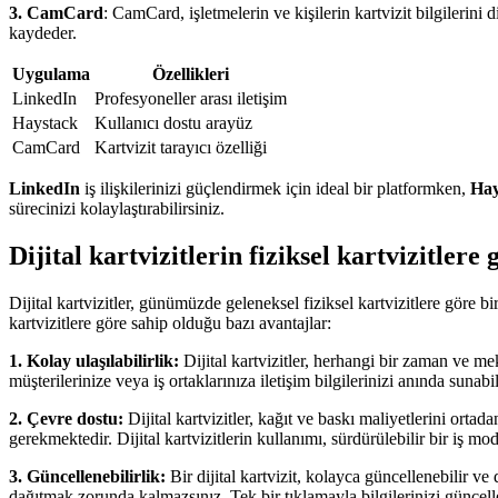
3. CamCard
: CamCard, işletmelerin ve kişilerin kartvizit bilgilerini 
kaydeder.
Uygulama
Özellikleri
LinkedIn
Profesyoneller arası iletişim
Haystack
Kullanıcı dostu arayüz
CamCard
Kartvizit tarayıcı özelliği
LinkedIn
iş ilişkilerinizi güçlendirmek için ideal bir platformken,
Hay
sürecinizi kolaylaştırabilirsiniz.
Dijital kartvizitlerin fiziksel kartvizitlere
Dijital kartvizitler, günümüzde geleneksel fiziksel kartvizitlere göre bir
kartvizitlere göre sahip olduğu bazı avantajlar:
1. Kolay ulaşılabilirlik:
Dijital kartvizitler, herhangi bir zaman ve meka
müşterilerinize veya iş ortaklarınıza iletişim bilgilerinizi anında sunabil
2. Çevre dostu:
Dijital kartvizitler, kağıt ve baskı maliyetlerini orta
gerekmektedir. Dijital kartvizitlerin kullanımı, sürdürülebilir bir iş m
3. Güncellenebilirlik:
Bir dijital kartvizit, kolayca güncellenebilir ve
dağıtmak zorunda kalmazsınız. Tek bir tıklamayla bilgilerinizi güncelley