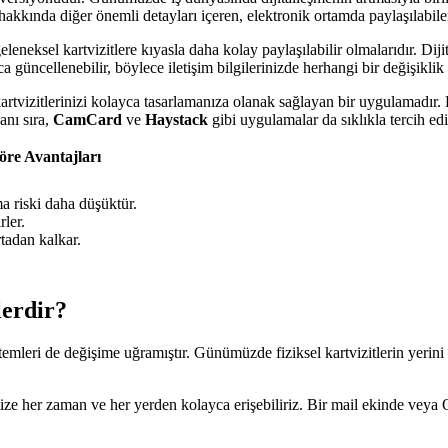
tme hakkında diğer önemli detayları içeren, elektronik ortamda paylaşılabi
 geleneksel kartvizitlere kıyasla daha kolay paylaşılabilir olmalarıdır. Di
ayca güncellenebilir, böylece iletişim bilgilerinizde herhangi bir değişikli
kartvizitlerinizi kolayca tasarlamanıza olanak sağlayan bir uygulamadır
anı sıra,
CamCard
ve
Haystack
gibi uygulamalar da sıklıkla tercih edil
Göre Avantajları
 riski daha düşüktür.
rler.
rtadan kalkar.
lerdir?
yöntemleri de değişime uğramıştır. Günümüzde fiziksel kartvizitlerin yerini
mize her zaman ve her yerden kolayca erişebiliriz. Bir mail ekinde veya QR 