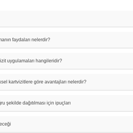
r, isim, iletişim bilgileri ve firma bilgilerini içeren 
ardır.
rmanın faydaları nelerdir?
r, fiziksel kartvizitlere göre daha pratik, ekonomik ve 
layca paylaşılabilir ve güncellenebilirler.
vizit uygulamaları hangileridir?
rk, Canva ve CamCard gibi uygulamalar popüler dijital ka
ziksel kartvizitlere göre avantajları nelerdir?
r, fiziksel kartvizitlere göre daha hızlı ve kolayca pay
vrecidir ve kaybolma riski yoktur.
oğru şekilde dağıtılması için ipuçları
rinizi e-posta ile paylaşabilir, sosyal medya profilleri
ilir veya dijital kartvizit uygulamaları aracılığıyla gö
leceği