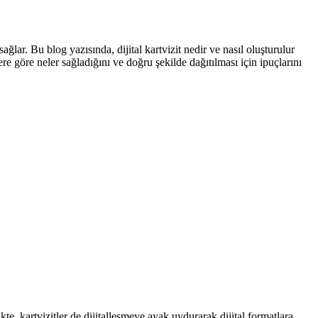
 sağlar. Bu blog yazısında, dijital kartvizit nedir ve nasıl oluşturulur
ere göre neler sağladığını ve doğru şekilde dağıtılması için ipuçlarını
kte, kartvizitler de dijitalleşmeye ayak uydurarak dijital formatlara