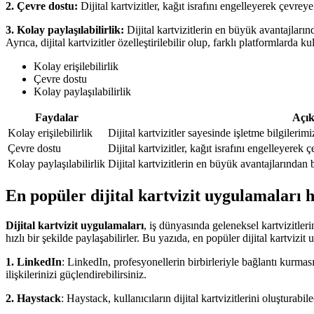
2. Çevre dostu:
Dijital kartvizitler, kağıt israfını engelleyerek çevreye
3. Kolay paylaşılabilirlik:
Dijital kartvizitlerin en büyük avantajlarınd
Ayrıca, dijital kartvizitler özelleştirilebilir olup, farklı platformlarda kul
Kolay erişilebilirlik
Çevre dostu
Kolay paylaşılabilirlik
Faydalar
Açı
Kolay erişilebilirlik
Dijital kartvizitler sayesinde işletme bilgileri
Çevre dostu
Dijital kartvizitler, kağıt israfını engelleyerek
Kolay paylaşılabilirlik
Dijital kartvizitlerin en büyük avantajlarından b
En popüler dijital kartvizit uygulamaları 
Dijital kartvizit uygulamaları
, iş dünyasında geleneksel kartvizitlerin 
hızlı bir şekilde paylaşabilirler. Bu yazıda, en popüler dijital kartvizi
1. LinkedIn
: LinkedIn, profesyonellerin birbirleriyle bağlantı kurması
ilişkilerinizi güçlendirebilirsiniz.
2. Haystack
: Haystack, kullanıcıların dijital kartvizitlerini oluştura