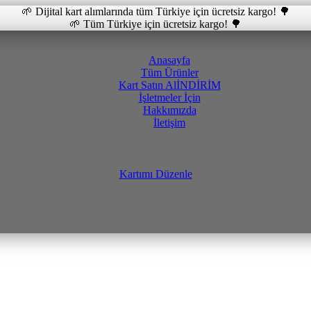
🌱 Dijital kart alımlarında tüm Türkiye için ücretsiz kargo! 🌳
🌱 Tüm Türkiye için ücretsiz kargo! 🌳
Anasayfa
Tüm Ürünler
Kart Satın Al
İNDİRİM
İşletmeler İçin
Hakkımızda
İletişim
Kartımı Düzenle