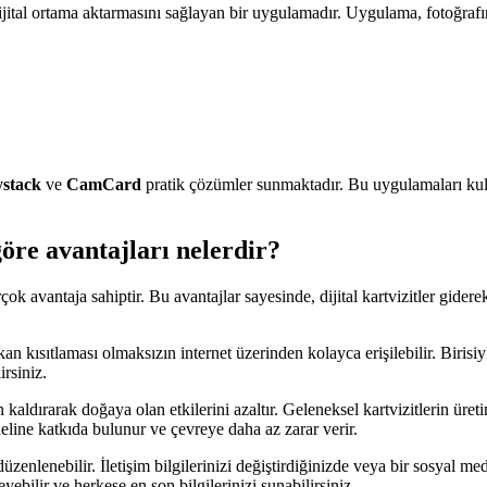
dijital ortama aktarmasını sağlayan bir uygulamadır. Uygulama, fotoğrafını
stack
ve
CamCard
pratik çözümler sunmaktadır. Bu uygulamaları kullanar
 göre avantajları nelerdir?
çok avantaja sahiptir. Bu avantajlar sayesinde, dijital kartvizitler giderek
n kısıtlaması olmaksızın internet üzerinden kolayca erişilebilir. Birisiyle
irsiniz.
dan kaldırarak doğaya olan etkilerini azaltır. Geleneksel kartvizitlerin ü
odeline katkıda bulunur ve çevreye daha az zarar verir.
 düzenlenebilir. İletişim bilgilerinizi değiştirdiğinizde veya bir sosyal 
ebilir ve herkese en son bilgilerinizi sunabilirsiniz.