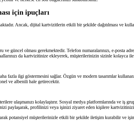
ası için ipuçları
ktadır. Ancak, dijital kartvizitlerin etkili bir şekilde dağıtılması ve kulla
in doğru ve güncel olması gerekmektedir. Telefon numaralarınızı, e-posta ad
llarınızı da kartvizitinize ekleyerek, müşterilerinizin sizinle kolayca ile
ze daha fazla ilgi göstermesini sağlar. Özgün ve modern tasarımlar kullanar
nel ve albenili hale getirecektir.
erilere ulaşmanızı kolaylaştırır. Sosyal medya platformlarında ve iş grup
zi paylaşarak, profilinizi veya işinizi ziyaret eden kişilere kartvizitinizi
arak potansiyel müşterilerinizle etkili bir şekilde iletişim kurabilir ve i