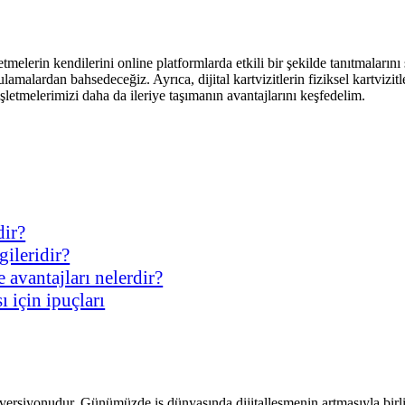
işletmelerin kendilerini online platformlarda etkili bir şekilde tanıtmalarını
lamalardan bahsedeceğiz. Ayrıca, dijital kartvizitlerin fiziksel kartvizitl
 işletmelerimizi daha da ileriye taşımanın avantajlarını keşfedelim.
dir?
gileridir?
re avantajları nelerdir?
ı için ipuçları
bir versiyonudur. Günümüzde iş dünyasında dijitalleşmenin artmasıyla birli