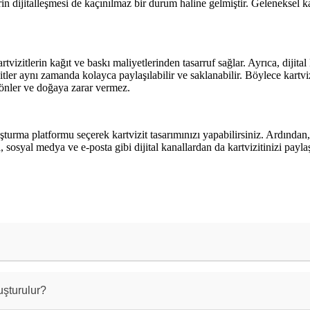
in dijitalleşmesi de kaçınılmaz bir durum haline gelmiştir. Geleneksel kartv
rtvizitlerin kağıt ve baskı maliyetlerinden tasarruf sağlar. Ayrıca, dijital 
izitler aynı zamanda kolayca paylaşılabilir ve saklanabilir. Böylece kart
nı önler ve doğaya zarar vermez.
 oluşturma platformu seçerek kartvizit tasarımınızı yapabilirsiniz. Ardınd
ca, sosyal medya ve e-posta gibi dijital kanallardan da kartvizitinizi paylaş
fiziksel bir kartvizit yerine dijital bir formatta payla
çerisinde iletişim bilgileri, logolar, sosyal medya hesa
luşturulur?