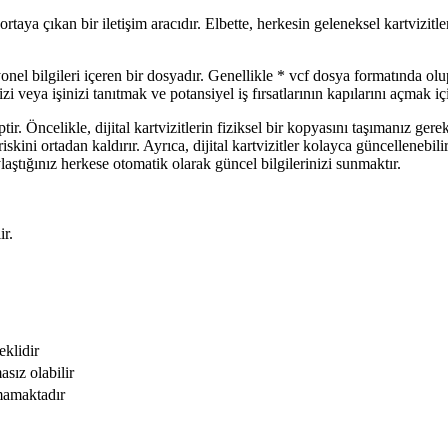
 ortaya çıkan bir iletişim aracıdır. Elbette, herkesin geleneksel kartvizit
ofesyonel bilgileri içeren bir dosyadır. Genellikle * vcf dosya formatında
nizi veya işinizi tanıtmak ve potansiyel iş fırsatlarının kapılarını açmak i
hiptir. Öncelikle, dijital kartvizitlerin fiziksel bir kopyasını taşımanız 
kini ortadan kaldırır. Ayrıca, dijital kartvizitler kolayca güncellenebilir 
aştığınız herkese otomatik olarak güncel bilgilerinizi sunmaktır.
ir.
eklidir
asız olabilir
nmamaktadır