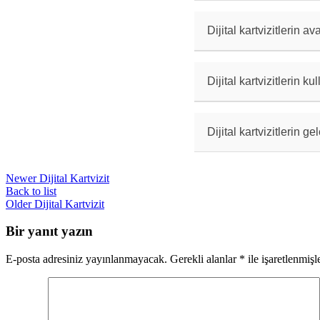
Dijital kartvizit o
bu tasarımı dijital
kullanabilirsiniz.
Dijital kartvizitlerin av
Dijital kartvizitle
daha fazla bilgi iç
bırakması gibi fakt
Dijital kartvizitlerin ku
Dijital kartvizitle
bu kodu veya bağlan
Dijital kartvizitlerin ge
Dijital kartvizitle
ile birlikte fiziks
Newer
Dijital Kartvizit
kullanımı yaygınlaş
Back to list
Older
Dijital Kartvizit
Bir yanıt yazın
E-posta adresiniz yayınlanmayacak.
Gerekli alanlar
*
ile işaretlenmişl