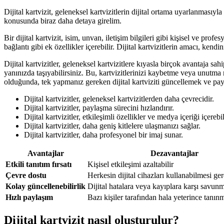
Dijital kartvizit, geleneksel kartvizitlerin dijital ortama uyarlanmasıyla
konusunda biraz daha detaya girelim.
Bir dijital kartvizit, isim, unvan, iletişim bilgileri gibi kişisel ve pr
bağlantı gibi ek özellikler içerebilir. Dijital kartvizitlerin amacı, kendi
Dijital kartvizitler, geleneksel kartvizitlere kıyasla birçok avantaja sa
yanınızda taşıyabilirsiniz. Bu, kartvizitlerinizi kaybetme veya unutma ris
olduğunda, tek yapmanız gereken dijital kartviziti güncellemek ve payl
Dijital kartvizitler, geleneksel kartvizitlerden daha çevrecidir.
Dijital kartvizitler, paylaşma sürecini hızlandırır.
Dijital kartvizitler, etkileşimli özellikler ve medya içeriği içerebil
Dijital kartvizitler, daha geniş kitlelere ulaşmanızı sağlar.
Dijital kartvizitler, daha profesyonel bir imaj sunar.
Avantajlar
Dezavantajlar
Etkili tanıtım fırsatı
Kişisel etkileşimi azaltabilir
Çevre dostu
Herkesin dijital cihazları kullanabilmesi ger
Kolay güncellenebilirlik
Dijital hatalara veya kayıplara karşı savunm
Hızlı paylaşım
Bazı kişiler tarafından hala yeterince tanı
Dijital kartvizit nasıl oluşturulur?