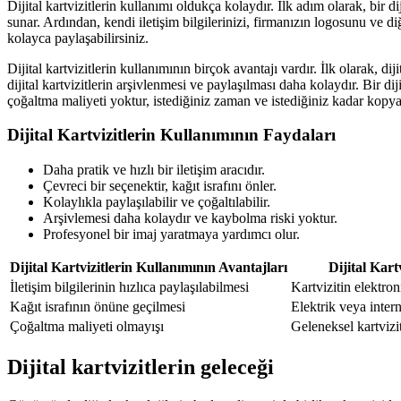
Dijital kartvizitlerin kullanımı oldukça kolaydır. İlk adım olarak, bir 
sunar. Ardından, kendi iletişim bilgilerinizi, firmanızın logosunu ve diğ
kolayca paylaşabilirsiniz.
Dijital kartvizitlerin kullanımının birçok avantajı vardır. İlk olarak, di
dijital kartvizitlerin arşivlenmesi ve paylaşılması daha kolaydır. Bir dij
çoğaltma maliyeti yoktur, istediğiniz zaman ve istediğiniz kadar kopyas
Dijital Kartvizitlerin Kullanımının Faydaları
Daha pratik ve hızlı bir iletişim aracıdır.
Çevreci bir seçenektir, kağıt israfını önler.
Kolaylıkla paylaşılabilir ve çoğaltılabilir.
Arşivlemesi daha kolaydır ve kaybolma riski yoktur.
Profesyonel bir imaj yaratmaya yardımcı olur.
Dijital Kartvizitlerin Kullanımının Avantajları
Dijital Kart
İletişim bilgilerinin hızlıca paylaşılabilmesi
Kartvizitin elektro
Kağıt israfının önüne geçilmesi
Elektrik veya inte
Çoğaltma maliyeti olmayışı
Geleneksel kartvizi
Dijital kartvizitlerin geleceği