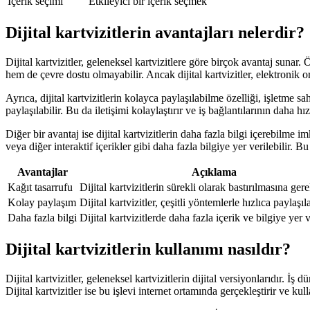
İçerik seçimi
Etkileyici bir içerik seçmek
Dijital kartvizitlerin avantajları nelerdir?
Dijital kartvizitler, geleneksel kartvizitlere göre birçok avantaj sunar. Ö
hem de çevre dostu olmayabilir. Ancak dijital kartvizitler, elektronik o
Ayrıca, dijital kartvizitlerin kolayca paylaşılabilme özelliği, işletme s
paylaşılabilir. Bu da iletişimi kolaylaştırır ve iş bağlantılarının daha hı
Diğer bir avantaj ise dijital kartvizitlerin daha fazla bilgi içerebilme i
veya diğer interaktif içerikler gibi daha fazla bilgiye yer verilebilir. 
Avantajlar
Açıklama
Kağıt tasarrufu
Dijital kartvizitlerin sürekli olarak bastırılmasına ger
Kolay paylaşım
Dijital kartvizitler, çeşitli yöntemlerle hızlıca paylaşıla
Daha fazla bilgi
Dijital kartvizitlerde daha fazla içerik ve bilgiye yer ve
Dijital kartvizitlerin kullanımı nasıldır?
Dijital kartvizitler, geleneksel kartvizitlerin dijital versiyonlarıdır. İ
Dijital kartvizitler ise bu işlevi internet ortamında gerçekleştirir ve k