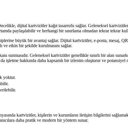
ncelikle, dijital kartvizitler kağıt tasarrufu sağlar. Geleneksel kartvizitle
rtamda paylaşılabilir ve herhangi bir sınırlama olmadan tekrar tekrar kulla
ahiplerine büyük bir avantaj sağlar. Dijital kartvizitler, e-posta, mesaj, 
zlı ve etkin bir şekilde kurulmasını sağlar.
mkanı sunmasıdır. Geleneksel kartvizitler genellikle sınırlı bir alan sunarke
Bu da işletme hakkında daha kapsamlı bir izlenim oluşturur ve potansiyel m
ek yoktur.
bilir.
rilebilir.
ş dünyasında kartvizitler, kişilerin ve kurumların iletişim bilgilerini sağl
ullanıcılara daha pratik ve modern bir yöntem sunar.