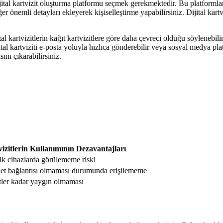
dijital kartvizit oluşturma platformu seçmek gerekmektedir. Bu platformla
er önemli detayları ekleyerek kişiselleştirme yapabilirsiniz. Dijital kartv
jital kartvizitlerin kağıt kartvizitlere göre daha çevreci olduğu söylenebi
ital kartviziti e-posta yoluyla hızlıca gönderebilir veya sosyal medya plat
ını çıkarabilirsiniz.
vizitlerin Kullanımının Dezavantajları
nik cihazlarda görülememe riski
rnet bağlantısı olmaması durumunda erişilememe
tler kadar yaygın olmaması