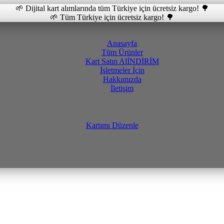
🌱 Dijital kart alımlarında tüm Türkiye için ücretsiz kargo! 🌳
🌱 Tüm Türkiye için ücretsiz kargo! 🌳
Anasayfa
Tüm Ürünler
Kart Satın Al
İNDİRİM
İşletmeler İçin
Hakkımızda
İletişim
Kartımı Düzenle