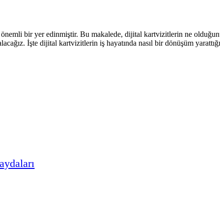
nda önemli bir yer edinmiştir. Bu makalede, dijital kartvizitlerin ne olduğ
le alacağız. İşte dijital kartvizitlerin iş hayatında nasıl bir dönüşüm ya
Faydaları