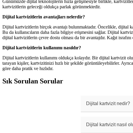
Günümüzde dijital teknolojilerin hızla gelişmesiyle birlikte, kartvizitler
kartvizitlerin geleceği oldukça parlak görünmektedir.
Dijital kartvizitlerin avantajları nelerdir?
Dijital kartvizitlerin birçok avantajı bulunmaktadır. Öncelikle, dijital ka
Bu da kullanıcıların daha fazla bilgiye erişmesini sağlar. Dijital kartv
dijital kartvizitlerin çevre dostu olması da bir avantajdır. Kağıt israfı
Dijital kartvizitlerin kullanımı nasıldır?
Dijital kartvizitlerin kullanımı oldukça kolaydır. Bir dijital kartvizit
tarayan kişiler, kartvizitinizi hızlı bir şekilde görüntüleyebilirler. Ayrı
göre daha pratik ve hızlıdır.
Sık Sorulan Sorular
Dijital kartvizit nedir?
Dijital kartvizit, 
tanıtım aracıdır. İ
bulunur.
Dijital kartvizit nasıl o