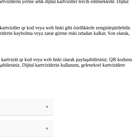
izitlerin yerine artık dijital kartvizitler tercih edilmektedir. Dijital
kartvizitler qr kod veya web linki gibi özelliklerle zenginleştirilebilir.
vizitlerin kaybolma veya zarar görme riski ortadan kalkar. Son olarak,
an, kartviziti qr kod veya web linki olarak paylaşabilirsiniz. QR kodunu
abilirsiniz. Dijital kartvizitlerin kullanımı, geleneksel kartvizitlere
şılabilen bir
pları gibi bilgiler