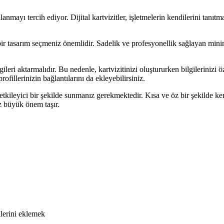
llanmayı tercih ediyor. Dijital kartvizitler, işletmelerin kendilerini tanıtma
 bir tasarım seçmeniz önemlidir. Sadelik ve profesyonellik sağlayan minima
bilgileri aktarmalıdır. Bu nedenle, kartvizitinizi oluştururken bilgileriniz
ofillerinizin bağlantılarını da ekleyebilirsiniz.
zi etkileyici bir şekilde sunmanız gerekmektedir. Kısa ve öz bir şekilde ke
ız büyük önem taşır.
llerini eklemek