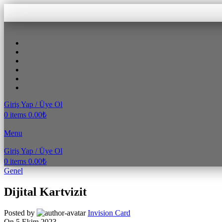
Giriş Yap / Üye Ol
0
items
0.00
₺
Menu
Giriş Yap / Üye Ol
0
items
0.00
₺
Genel
Dijital Kartvizit
Posted by
Invision Card
On 5 Ekim 2023