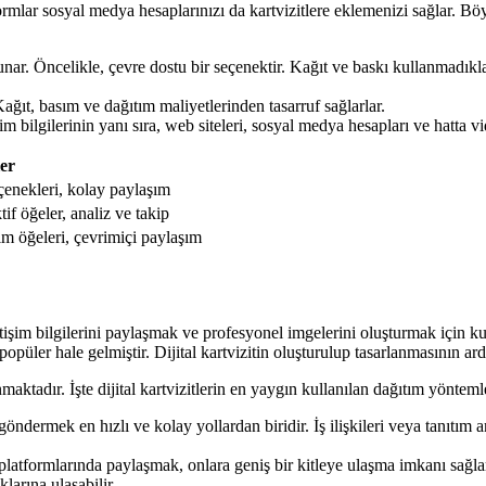
atformlar sosyal medya hesaplarınızı da kartvizitlere eklemenizi sağlar. Bö
 sunar. Öncelikle, çevre dostu bir seçenektir. Kağıt ve baskı kullanmadıkl
 Kağıt, basım ve dağıtım maliyetlerinden tasarruf sağlarlar.
şim bilgilerinin yanı sıra, web siteleri, sosyal medya hesapları ve hatta vid
ler
eçenekleri, kolay paylaşım
tif öğeler, analiz ve takip
rım öğeleri, çevrimiçi paylaşım
letişim bilgilerini paylaşmak ve profesyonel imgelerini oluşturmak için kull
aha popüler hale gelmiştir. Dijital kartvizitin oluşturulup tasarlanmasının
nmaktadır. İşte dijital kartvizitlerin en yaygın kullanılan dağıtım yönteml
 göndermek en hızlı ve kolay yollardan biridir. İş ilişkileri veya tanıtım am
 platformlarında paylaşmak, onlara geniş bir kitleye ulaşma imkanı sağlar.
larına ulaşabilir.