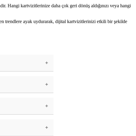
lidir. Hangi kartvizitlerinize daha çok geri dönüş aldığınızı veya hangi
 trendlere ayak uydurarak, dijital kartvizitlerinizi etkili bir şekilde
 İş bilgilerinizi
a etkili bir şekilde
rnek olarak, Canva,