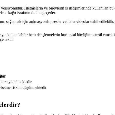
versiyonudur. İşletmelerin ve bireylerin iş iletişimlerinde kullanılan bu diji
ylece kağıt israfının önüne geçerler.
unum sağlamak için animasyonlar, sesler ve hatta videolar dahil edilebilir. 
ıyla kullanılabilir hem de işletmelerin kurumsal kimliğini temsil etmek içi
eçenektir.
jlar
zitlere yönelmektedir
kaybetme riskini düşünmektedir
elerdir?