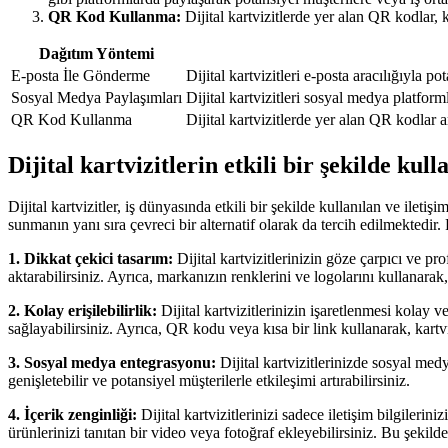
QR Kod Kullanma:
Dijital kartvizitlerde yer alan QR kodlar, ko
Dağıtım Yöntemi
E-posta İle Gönderme
Dijital kartvizitleri e-posta aracılığıyla 
Sosyal Medya Paylaşımları
Dijital kartvizitleri sosyal medya platfor
QR Kod Kullanma
Dijital kartvizitlerde yer alan QR kodlar a
Dijital kartvizitlerin etkili bir şekilde kull
Dijital kartvizitler, iş dünyasında etkili bir şekilde kullanılan ve ileti
sunmanın yanı sıra çevreci bir alternatif olarak da tercih edilmektedir. P
1. Dikkat çekici tasarım:
Dijital kartvizitlerinizin göze çarpıcı ve pro
aktarabilirsiniz. Ayrıca, markanızın renklerini ve logolarını kullanarak, t
2. Kolay erişilebilirlik:
Dijital kartvizitlerinizin işaretlenmesi kolay ve
sağlayabilirsiniz. Ayrıca, QR kodu veya kısa bir link kullanarak, kartvi
3. Sosyal medya entegrasyonu:
Dijital kartvizitlerinizde sosyal medya
genişletebilir ve potansiyel müşterilerle etkileşimi artırabilirsiniz.
4. İçerik zenginliği:
Dijital kartvizitlerinizi sadece iletişim bilgilerin
ürünlerinizi tanıtan bir video veya fotoğraf ekleyebilirsiniz. Bu şekilde