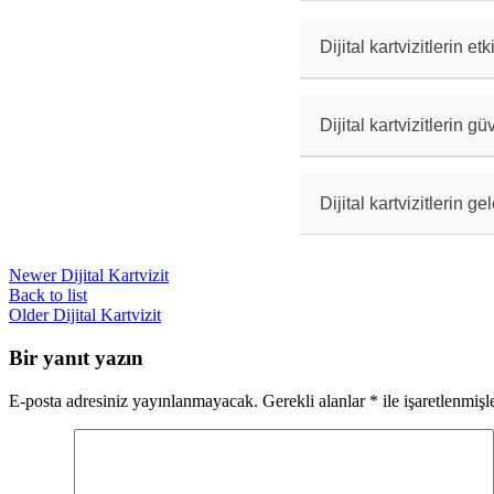
Dijital kartvizitle
aracılığıyla gönder
Dijital kartvizitlerin et
Dijital kartvizitle
tasarım kullanın ve
Dijital kartvizitlerin g
Dijital kartvizitle
kullanın ve gereksi
Dijital kartvizitlerin 
Dijital dünyanın hı
Gelecekte daha da y
Newer
Dijital Kartvizit
Back to list
Older
Dijital Kartvizit
Bir yanıt yazın
E-posta adresiniz yayınlanmayacak.
Gerekli alanlar
*
ile işaretlenmişl