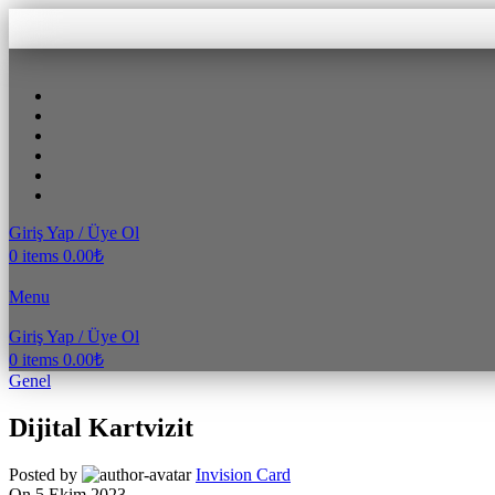
Giriş Yap / Üye Ol
0
items
0.00
₺
Menu
Giriş Yap / Üye Ol
0
items
0.00
₺
Genel
Dijital Kartvizit
Posted by
Invision Card
On 5 Ekim 2023