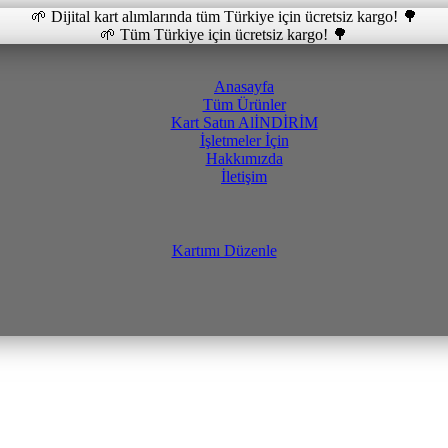
🌱 Dijital kart alımlarında tüm Türkiye için ücretsiz kargo! 🌳
🌱 Tüm Türkiye için ücretsiz kargo! 🌳
Anasayfa
Tüm Ürünler
Kart Satın Al
İNDİRİM
İşletmeler İçin
Hakkımızda
İletişim
Kartımı Düzenle