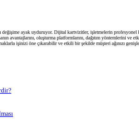
eğişime ayak uyduruyor. Dijital kartvizitler, işletmelerin profesyonel kiml
anın avantajlarını, oluşturma platformlarını, dağıtım yöntemlerini ve etki
klarla işinizi öne çıkarabilir ve etkili bir şekilde müşteri ağınızı genişle
rdir?
ılması