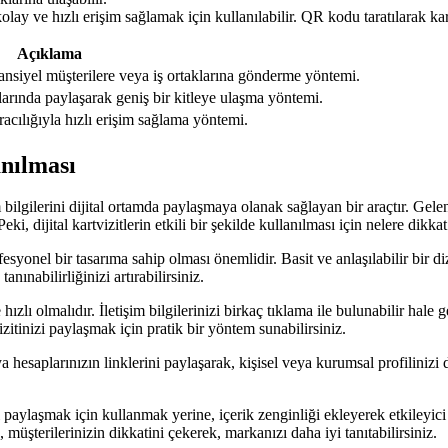
lay ve hızlı erişim sağlamak için kullanılabilir. QR kodu taratılarak kartvi
Açıklama
potansiyel müşterilere veya iş ortaklarına gönderme yöntemi.
mlarında paylaşarak geniş bir kitleye ulaşma yöntemi.
racılığıyla hızlı erişim sağlama yöntemi.
anılması
şim bilgilerini dijital ortamda paylaşmaya olanak sağlayan bir araçtır. Gele
eki, dijital kartvizitlerin etkili bir şekilde kullanılması için nelere dikk
fesyonel bir tasarıma sahip olması önemlidir. Basit ve anlaşılabilir bir diz
anınabilirliğinizi artırabilirsiniz.
 hızlı olmalıdır. İletişim bilgilerinizi birkaç tıklama ile bulunabilir hale 
zitinizi paylaşmak için pratik bir yöntem sunabilirsiniz.
 hesaplarınızın linklerini paylaşarak, kişisel veya kurumsal profilinizi dah
izi paylaşmak için kullanmak yerine, içerik zenginliği ekleyerek etkileyici
, müşterilerinizin dikkatini çekerek, markanızı daha iyi tanıtabilirsiniz.