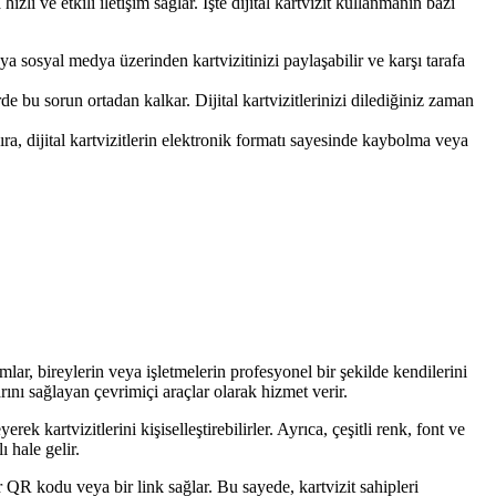
ızlı ve etkili iletişim sağlar. İşte dijital kartvizit kullanmanın bazı
veya sosyal medya üzerinden kartvizitinizi paylaşabilir ve karşı tarafa
de bu sorun ortadan kalkar. Dijital kartvizitlerinizi dilediğiniz zaman
ıra, dijital kartvizitlerin elektronik formatı sayesinde kaybolma veya
rmlar, bireylerin veya işletmelerin profesyonel bir şekilde kendilerini
arını sağlayan çevrimiçi araçlar olarak hizmet verir.
ek kartvizitlerini kişiselleştirebilirler. Ayrıca, çeşitli renk, font ve
ı hale gelir.
bir QR kodu veya bir link sağlar. Bu sayede, kartvizit sahipleri