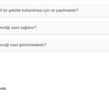
r e-posta, QR kodları, SMS, sosyal medya veya mesajlaşma
ilebilir.
kili bir şekilde kullanılması için ne yapılmalıdır?
ri düzenli olarak güncelleyin, anahtar bilgileri vurgula
 çeşitli iletişim kanallarında paylaşın.
üvenliği nasıl sağlanır?
rinizi güvende tutmak için, güçlü bir parola kullanın, g
z bilgileri paylaşmaktan kaçının.
geleceği nasıl görünmektedir?
zla gelişmesiyle birlikte dijital kartvizitlerin popüler
aygınlaşması ve kağıt kartvizitlerin yerini alması bekle
erdir