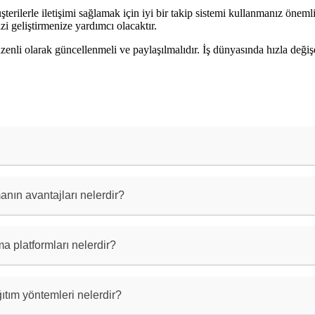
üşterilerle iletişimi sağlamak için iyi bir takip sistemi kullanmanız önem
zi geliştirmenize yardımcı olacaktır.
üzenli olarak güncellenmeli ve paylaşılmalıdır. İş dünyasında hızla değişen
r, geleneksel kağıt kartvizitlerin dijital bir formudur.
aylaşmanızı sağlar.
manın avantajları nelerdir?
r kolay taşınabilir, çevre dostu, düşük maliyetli ve dah
rma platformları nelerdir?
orm, dijital kartvizitler oluşturmanıza yardımcı olur. Ö
ck, CamCard gibi uygulamalar bulunmaktadır.
ağıtım yöntemleri nelerdir?