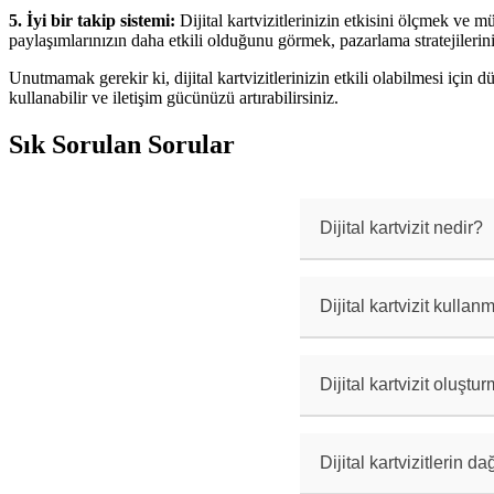
5. İyi bir takip sistemi:
Dijital kartvizitlerinizin etkisini ölçmek ve m
paylaşımlarınızın daha etkili olduğunu görmek, pazarlama stratejilerini
Unutmamak gerekir ki, dijital kartvizitlerinizin etkili olabilmesi için d
kullanabilir ve iletişim gücünüzü artırabilirsiniz.
Sık Sorulan Sorular
Dijital kartvizit nedir?
Dijital kartvizitle
elektronik olarak p
Dijital kartvizit kullan
Dijital kartvizitle
paylaşılabilir.
Dijital kartvizit oluştu
Birçok online platf
Adobe Spark, Haysta
Dijital kartvizitlerin d