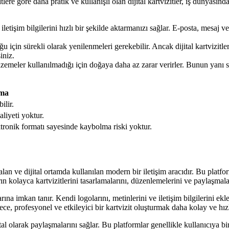
ere göre daha pratik ve kullanışlı olan dijital kartvizitler, iş dünyasında h
e iletişim bilgilerini hızlı bir şekilde aktarmanızı sağlar. E-posta, mesaj 
 için sürekli olarak yenilenmeleri gerekebilir. Ancak dijital kartvizitler
iniz.
alzemeler kullanılmadığı için doğaya daha az zarar verirler. Bunun yanı s
ama
ilir.
aliyeti yoktur.
ektronik formatı sayesinde kaybolma riski yoktur.
i alan ve dijital ortamda kullanılan modern bir iletişim aracıdır. Bu platfo
ların kolayca kartvizitlerini tasarlamalarını, düzenlemelerini ve paylaşmal
a imkan tanır. Kendi logolarını, metinlerini ve iletişim bilgilerini ekleyer
öylece, profesyonel ve etkileyici bir kartvizit oluşturmak daha kolay ve hızl
ijital olarak paylaşmalarını sağlar. Bu platformlar genellikle kullanıcıya 