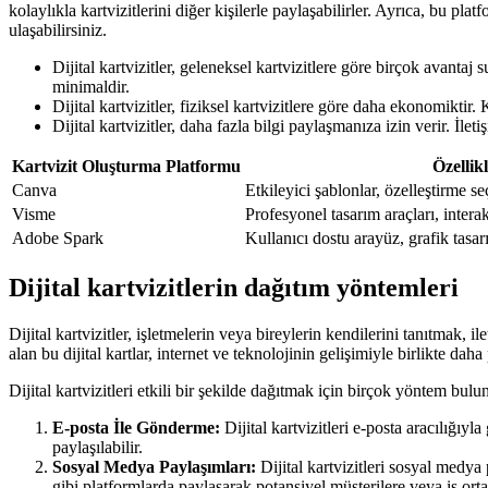
kolaylıkla kartvizitlerini diğer kişilerle paylaşabilirler. Ayrıca, bu pl
ulaşabilirsiniz.
Dijital kartvizitler, geleneksel kartvizitlere göre birçok avantaj
minimaldir.
Dijital kartvizitler, fiziksel kartvizitlere göre daha ekonomiktir.
Dijital kartvizitler, daha fazla bilgi paylaşmanıza izin verir. İleti
Kartvizit Oluşturma Platformu
Özellik
Canva
Etkileyici şablonlar, özelleştirme s
Visme
Profesyonel tasarım araçları, interak
Adobe Spark
Kullanıcı dostu arayüz, grafik tasa
Dijital kartvizitlerin dağıtım yöntemleri
Dijital kartvizitler, işletmelerin veya bireylerin kendilerini tanıtmak, i
alan bu dijital kartlar, internet ve teknolojinin gelişimiyle birlikte d
Dijital kartvizitleri etkili bir şekilde dağıtmak için birçok yöntem bulu
E-posta İle Gönderme:
Dijital kartvizitleri e-posta aracılığıyla
paylaşılabilir.
Sosyal Medya Paylaşımları:
Dijital kartvizitleri sosyal medya
gibi platformlarda paylaşarak potansiyel müşterilere veya iş ortak