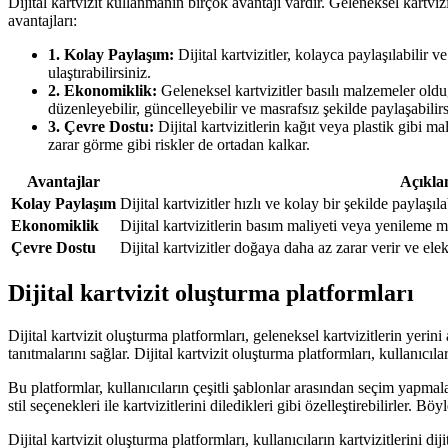
Dijital kartvizit kullanmanın birçok avantajı vardır. Geleneksel kartvizitl
avantajları:
1. Kolay Paylaşım:
Dijital kartvizitler, kolayca paylaşılabilir v
ulaştırabilirsiniz.
2. Ekonomiklik:
Geleneksel kartvizitler basılı malzemeler olduğu
düzenleyebilir, güncelleyebilir ve masrafsız şekilde paylaşabilirs
3. Çevre Dostu:
Dijital kartvizitlerin kağıt veya plastik gibi m
zarar görme gibi riskler de ortadan kalkar.
Avantajlar
Açıkl
Kolay Paylaşım
Dijital kartvizitler hızlı ve kolay bir şekilde paylaşılab
Ekonomiklik
Dijital kartvizitlerin basım maliyeti veya yenileme m
Çevre Dostu
Dijital kartvizitler doğaya daha az zarar verir ve el
Dijital kartvizit oluşturma platformları
Dijital kartvizit oluşturma platformları, geleneksel kartvizitlerin yerin
tanıtmalarını sağlar. Dijital kartvizit oluşturma platformları, kullanıcı
Bu platformlar, kullanıcıların çeşitli şablonlar arasından seçim yapmaların
stil seçenekleri ile kartvizitlerini diledikleri gibi özelleştirebilirler. B
Dijital kartvizit oluşturma platformları, kullanıcıların kartvizitlerini d