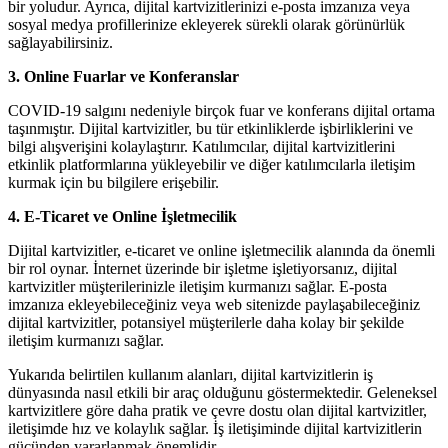
bir yoludur. Ayrıca, dijital kartvizitlerinizi e-posta imzanıza veya
sosyal medya profillerinize ekleyerek sürekli olarak görünürlük
sağlayabilirsiniz.
3. Online Fuarlar ve Konferanslar
COVID-19 salgını nedeniyle birçok fuar ve konferans dijital ortama
taşınmıştır. Dijital kartvizitler, bu tür etkinliklerde işbirliklerini ve
bilgi alışverişini kolaylaştırır. Katılımcılar, dijital kartvizitlerini
etkinlik platformlarına yükleyebilir ve diğer katılımcılarla iletişim
kurmak için bu bilgilere erişebilir.
4. E-Ticaret ve Online İşletmecilik
Dijital kartvizitler, e-ticaret ve online işletmecilik alanında da önemli
bir rol oynar. İnternet üzerinde bir işletme işletiyorsanız, dijital
kartvizitler müşterilerinizle iletişim kurmanızı sağlar. E-posta
imzanıza ekleyebileceğiniz veya web sitenizde paylaşabileceğiniz
dijital kartvizitler, potansiyel müşterilerle daha kolay bir şekilde
iletişim kurmanızı sağlar.
Yukarıda belirtilen kullanım alanları, dijital kartvizitlerin iş
dünyasında nasıl etkili bir araç olduğunu göstermektedir. Geleneksel
kartvizitlere göre daha pratik ve çevre dostu olan dijital kartvizitler,
iletişimde hız ve kolaylık sağlar. İş iletişiminde dijital kartvizitlerin
gücünden yararlanmak önemlidir.