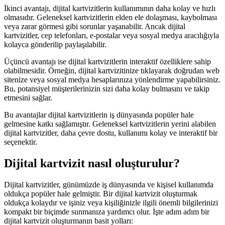
İkinci avantajı, dijital kartvizitlerin kullanımının daha kolay ve hızlı
olmasıdır. Geleneksel kartvizitlerin elden ele dolaşması, kaybolması
veya zarar görmesi gibi sorunlar yaşanabilir. Ancak dijital
kartvizitler, cep telefonları, e-postalar veya sosyal medya aracılığıyla
kolayca gönderilip paylaşılabilir.
Üçüncü avantajı ise dijital kartvizitlerin interaktif özelliklere sahip
olabilmesidir. Örneğin, dijital kartvizitinize tıklayarak doğrudan web
sitenize veya sosyal medya hesaplarınıza yönlendirme yapabilirsiniz.
Bu, potansiyel müşterilerinizin sizi daha kolay bulmasını ve takip
etmesini sağlar.
Bu avantajlar dijital kartvizitlerin iş dünyasında popüler hale
gelmesine katkı sağlamıştır. Geleneksel kartvizitlerin yerini alabilen
dijital kartvizitler, daha çevre dostu, kullanımı kolay ve interaktif bir
seçenektir.
Dijital kartvizit nasıl oluşturulur?
Dijital kartvizitler, günümüzde iş dünyasında ve kişisel kullanımda
oldukça popüler hale gelmiştir. Bir dijital kartvizit oluşturmak
oldukça kolaydır ve işiniz veya kişiliğinizle ilgili önemli bilgilerinizi
kompakt bir biçimde sunmanıza yardımcı olur. İşte adım adım bir
dijital kartvizit oluşturmanın basit yolları: