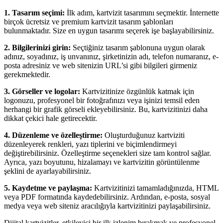
1. Tasarım seçimi:
İlk adım, kartvizit tasarımını seçmektir. İnternette
birçok ücretsiz ve premium kartvizit tasarım şablonları
bulunmaktadır. Size en uygun tasarımı seçerek işe başlayabilirsiniz.
2. Bilgilerinizi girin:
Seçtiğiniz tasarım şablonuna uygun olarak
adınız, soyadınız, iş unvanınız, şirketinizin adı, telefon numaranız, e-
posta adresiniz ve web sitenizin URL’si gibi bilgileri girmeniz
gerekmektedir.
3. Görseller ve logolar:
Kartvizitinize özgünlük katmak için
logonuzu, profesyonel bir fotoğrafınızı veya işinizi temsil eden
herhangi bir grafik görseli ekleyebilirsiniz. Bu, kartvizitinizi daha
dikkat çekici hale getirecektir.
4. Düzenleme ve özelleştirme:
Oluşturduğunuz kartviziti
düzenleyerek renkleri, yazı tiplerini ve biçimlendirmeyi
değiştirebilirsiniz. Özelleştirme seçenekleri size tam kontrol sağlar.
Ayrıca, yazı boyutunu, hizalamayı ve kartvizitin görüntülenme
şeklini de ayarlayabilirsiniz.
5. Kaydetme ve paylaşma:
Kartvizitinizi tamamladığınızda, HTML
veya PDF formatında kaydedebilirsiniz. Ardından, e-posta, sosyal
medya veya web siteniz aracılığıyla kartvizitinizi paylaşabilirsiniz.
Dijital kartvizitler, etkileyici bir ilk izlenim bırakmak ve profesyonel