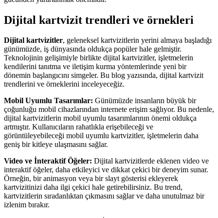
Dijital kartvizit trendleri ve örnekleri
Dijital kartvizitler
, geleneksel kartvizitlerin yerini almaya başladığı
günümüzde, iş dünyasında oldukça popüler hale gelmiştir.
Teknolojinin gelişimiyle birlikte dijital kartvizitler, işletmelerin
kendilerini tanıtma ve iletişim kurma yöntemlerinde yeni bir
dönemin başlangıcını simgeler. Bu blog yazısında, dijital kartvizit
trendlerini ve örneklerini inceleyeceğiz.
Mobil Uyumlu Tasarımlar:
Günümüzde insanların büyük bir
çoğunluğu mobil cihazlarından internete erişim sağlıyor. Bu nedenle,
dijital kartvizitlerin mobil uyumlu tasarımlarının önemi oldukça
artmıştır. Kullanıcıların rahatlıkla erişebileceği ve
görüntüleyebileceği mobil uyumlu kartvizitler, işletmelerin daha
geniş bir kitleye ulaşmasını sağlar.
Video ve İnteraktif Öğeler:
Dijital kartvizitlerde eklenen video ve
interaktif öğeler, daha etkileyici ve dikkat çekici bir deneyim sunar.
Örneğin, bir animasyon veya bir slayt gösterisi ekleyerek
kartvizitinizi daha ilgi çekici hale getirebilirsiniz. Bu trend,
kartvizitlerin sıradanlıktan çıkmasını sağlar ve daha unutulmaz bir
izlenim bırakır.