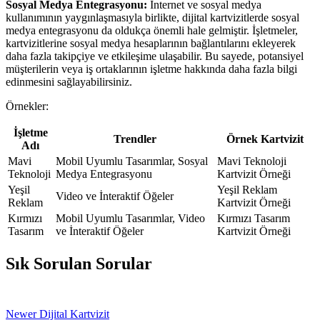
Sosyal Medya Entegrasyonu:
İnternet ve sosyal medya
kullanımının yaygınlaşmasıyla birlikte, dijital kartvizitlerde sosyal
medya entegrasyonu da oldukça önemli hale gelmiştir. İşletmeler,
kartvizitlerine sosyal medya hesaplarının bağlantılarını ekleyerek
daha fazla takipçiye ve etkileşime ulaşabilir. Bu sayede, potansiyel
müşterilerin veya iş ortaklarının işletme hakkında daha fazla bilgi
edinmesini sağlayabilirsiniz.
Örnekler:
İşletme
Trendler
Örnek Kartvizit
Adı
Mavi
Mobil Uyumlu Tasarımlar, Sosyal
Mavi Teknoloji
Teknoloji
Medya Entegrasyonu
Kartvizit Örneği
Yeşil
Yeşil Reklam
Video ve İnteraktif Öğeler
Reklam
Kartvizit Örneği
Kırmızı
Mobil Uyumlu Tasarımlar, Video
Kırmızı Tasarım
Tasarım
ve İnteraktif Öğeler
Kartvizit Örneği
Sık Sorulan Sorular
Newer
Dijital Kartvizit