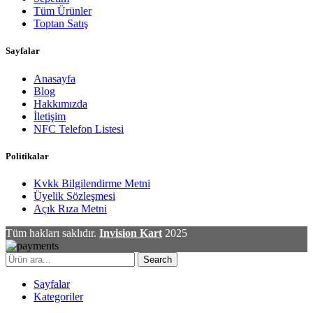
Tüm Ürünler
Toptan Satış
Sayfalar
Anasayfa
Blog
Hakkımızda
İletişim
NFC Telefon Listesi
Politikalar
Kvkk Bilgilendirme Metni
Üyelik Sözleşmesi
Açık Rıza Metni
Tüm hakları saklıdır.
Invision Kart
2025
Search
Sayfalar
Kategoriler