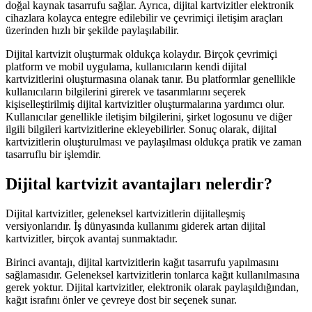
doğal kaynak tasarrufu sağlar. Ayrıca, dijital kartvizitler elektronik
cihazlara kolayca entegre edilebilir ve çevrimiçi iletişim araçları
üzerinden hızlı bir şekilde paylaşılabilir.
Dijital kartvizit oluşturmak oldukça kolaydır. Birçok çevrimiçi
platform ve mobil uygulama, kullanıcıların kendi dijital
kartvizitlerini oluşturmasına olanak tanır. Bu platformlar genellikle
kullanıcıların bilgilerini girerek ve tasarımlarını seçerek
kişiselleştirilmiş dijital kartvizitler oluşturmalarına yardımcı olur.
Kullanıcılar genellikle iletişim bilgilerini, şirket logosunu ve diğer
ilgili bilgileri kartvizitlerine ekleyebilirler. Sonuç olarak, dijital
kartvizitlerin oluşturulması ve paylaşılması oldukça pratik ve zaman
tasarruflu bir işlemdir.
Dijital kartvizit avantajları nelerdir?
Dijital kartvizitler, geleneksel kartvizitlerin dijitalleşmiş
versiyonlarıdır. İş dünyasında kullanımı giderek artan dijital
kartvizitler, birçok avantaj sunmaktadır.
Birinci avantajı, dijital kartvizitlerin kağıt tasarrufu yapılmasını
sağlamasıdır. Geleneksel kartvizitlerin tonlarca kağıt kullanılmasına
gerek yoktur. Dijital kartvizitler, elektronik olarak paylaşıldığından,
kağıt israfını önler ve çevreye dost bir seçenek sunar.