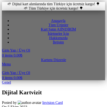
🌱 Dijital kart alımlarında tüm Türkiye için ücretsiz kargo! 🌳
🌱 Tüm Türkiye için ücretsiz kargo! 🌳
Anasayfa
Tüm Ürünler
Kart Satın Al
İNDİRİM
İşletmeler İçin
Hakkımızda
İletişim
Giriş Yap / Üye Ol
0
items
0.00
₺
Kartımı Düzenle
Menu
Giriş Yap / Üye Ol
0
items
0.00
₺
Genel
Dijital Kartvizit
Posted by
Invision Card
On 5 Ekim 2023