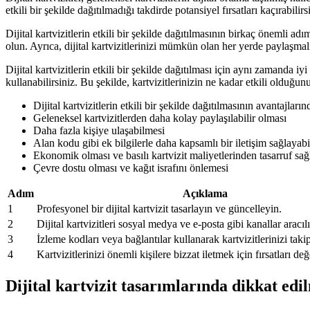
etkili bir şekilde dağıtılmadığı takdirde potansiyel fırsatları kaçırabilirs
Dijital kartvizitlerin etkili bir şekilde dağıtılmasının birkaç önemli a
olun. Ayrıca, dijital kartvizitlerinizi mümkün olan her yerde paylaşmalısı
Dijital kartvizitlerin etkili bir şekilde dağıtılması için aynı zamanda 
kullanabilirsiniz. Bu şekilde, kartvizitlerinizin ne kadar etkili olduğunu 
Dijital kartvizitlerin etkili bir şekilde dağıtılmasının avantajların
Geleneksel kartvizitlerden daha kolay paylaşılabilir olması
Daha fazla kişiye ulaşabilmesi
Alan kodu gibi ek bilgilerle daha kapsamlı bir iletişim sağlayab
Ekonomik olması ve basılı kartvizit maliyetlerinden tasarruf sa
Çevre dostu olması ve kağıt israfını önlemesi
Adım
Açıklama
1
Profesyonel bir dijital kartvizit tasarlayın ve güncelleyin.
2
Dijital kartvizitleri sosyal medya ve e-posta gibi kanallar aracıl
3
İzleme kodları veya bağlantılar kullanarak kartvizitlerinizi taki
4
Kartvizitlerinizi önemli kişilere bizzat iletmek için fırsatları değ
Dijital kartvizit tasarımlarında dikkat edi