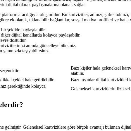
lerini dijital olarak paylaşmalarına olanak sağlar.
platform aracılığıyla oluşturulur. Bu kartvizitler, adınızı, şirket adınızı, 
lgilere ek olarak, tıklanabilir bağlantılar, sosyal medya profilleri ve hatta 
bir şekilde paylaşılabilir.
 diğer dijital kanallarda kolayca paylaşabilir.
 çevre dostudur.
artvizitlerinizi anında güncelleyebilirsiniz.
n yanınızda taşıyabilirsiniz.
Bazı kişiler hala geleneksel kartvi
 seçenektir.
alabilir.
dikkat çekici hale getirilebilir.
Bazı insanlar dijital kartvizitle
pmanız gerektiğinde kolayca
Geleneksel kartvizitlerin fiziksel
elerdir?
gelmiştir. Geleneksel kartvizitlere göre birçok avantajı bulunan dijital kart