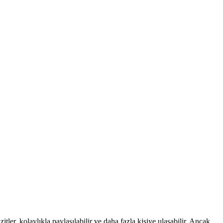
izitler, kolaylıkla paylaşılabilir ve daha fazla kişiye ulaşabilir. Ancak,