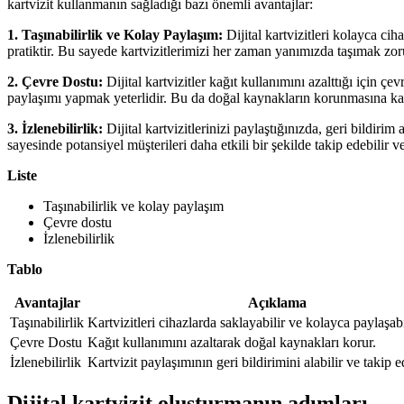
kartvizit kullanmanın sağladığı bazı önemli avantajlar:
1. Taşınabilirlik ve Kolay Paylaşım:
Dijital kartvizitleri kolayca ci
pratiktir. Bu sayede kartvizitlerimizi her zaman yanımızda taşımak zo
2. Çevre Dostu:
Dijital kartvizitler kağıt kullanımını azalttığı için çe
paylaşımı yapmak yeterlidir. Bu da doğal kaynakların korunmasına kat
3. İzlenebilirlik:
Dijital kartvizitlerinizi paylaştığınızda, geri bildirim 
sayesinde potansiyel müşterileri daha etkili bir şekilde takip edebilir ve 
Liste
Taşınabilirlik ve kolay paylaşım
Çevre dostu
İzlenebilirlik
Tablo
Avantajlar
Açıklama
Taşınabilirlik
Kartvizitleri cihazlarda saklayabilir ve kolayca paylaşabi
Çevre Dostu
Kağıt kullanımını azaltarak doğal kaynakları korur.
İzlenebilirlik
Kartvizit paylaşımının geri bildirimini alabilir ve takip ed
Dijital kartvizit oluşturmanın adımları