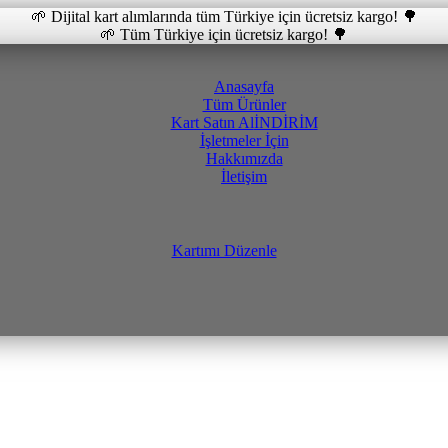
🌱 Dijital kart alımlarında tüm Türkiye için ücretsiz kargo! 🌳
🌱 Tüm Türkiye için ücretsiz kargo! 🌳
Anasayfa
Tüm Ürünler
Kart Satın Al
İNDİRİM
İşletmeler İçin
Hakkımızda
İletişim
Kartımı Düzenle