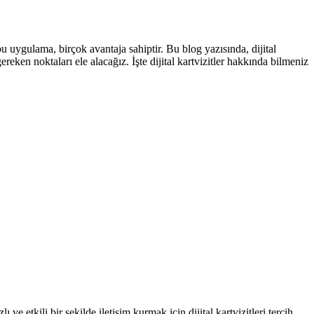
n bu uygulama, birçok avantaja sahiptir. Bu blog yazısında, dijital
ereken noktaları ele alacağız. İşte dijital kartvizitler hakkında bilmeniz
lı ve etkili bir şekilde iletişim kurmak için dijital kartvizitleri tercih