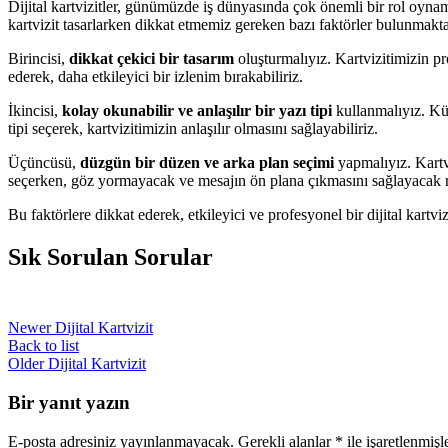
Dijital kartvizitler, günümüzde iş dünyasında çok önemli bir rol oynamakta
kartvizit tasarlarken dikkat etmemiz gereken bazı faktörler bulunmakta
Birincisi,
dikkat çekici bir tasarım
oluşturmalıyız. Kartvizitimizin pr
ederek, daha etkileyici bir izlenim bırakabiliriz.
İkincisi,
kolay okunabilir ve anlaşılır bir yazı tipi
kullanmalıyız. Küç
tipi seçerek, kartvizitimizin anlaşılır olmasını sağlayabiliriz.
Üçüncüsü,
düzgün bir düzen ve arka plan seçimi
yapmalıyız. Kartv
seçerken, göz yormayacak ve mesajın ön plana çıkmasını sağlayacak re
Bu faktörlere dikkat ederek, etkileyici ve profesyonel bir dijital kartvi
Sık Sorulan Sorular
Newer
Dijital Kartvizit
Back to list
Older
Dijital Kartvizit
Bir yanıt yazın
E-posta adresiniz yayınlanmayacak.
Gerekli alanlar
*
ile işaretlenmişl