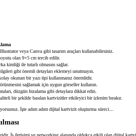
klama
Illustrator veya Canva gibi tasarım araçları kullanabilirsiniz.
boyutu olan 9×5 cm tercih edilir.
a kimliği ile tutarlı olmasını sağlar.
 bilgileri gibi önemli detayları eklemeyi unutmayın.
 kolay okunan bir yazı tipi kullanmanız önemlidir.
ş görünmesini sağlamak için uygun görseller kullanın.
taları, düzgün hizalama gibi detaylara dikkat edin.
iteli bir şekilde basılan kartvizitler etkileyici bir izlenim bırakır.
stiyorsunuz. İşte adım adım dijital kartvizit oluşturma süreci…
tılması
eridir. İş iletişimi ve networking alanında oldukça etkili olan dijital kartv