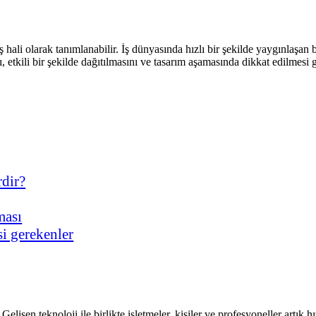
nmış hali olarak tanımlanabilir. İş dünyasında hızlı bir şekilde yaygınlaşa
, etkili bir şekilde dağıtılmasını ve tasarım aşamasında dikkat edilmesi g
rdir?
lması
si gerekenler
 Gelişen teknoloji ile birlikte işletmeler, kişiler ve profesyoneller artık hız