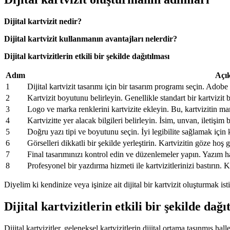
Dijital kartvizit nedir?
Dijital kartvizit kullanmanın avantajları nelerdir?
Dijital kartvizitlerin etkili bir şekilde dağıtılması
Adım
Açı
1
Dijital kartvizit tasarımı için bir tasarım programı seçin. Adobe 
2
Kartvizit boyutunu belirleyin. Genellikle standart bir kartvizit 
3
Logo ve marka renklerini kartvizite ekleyin. Bu, kartvizitin mark
4
Kartvizitte yer alacak bilgileri belirleyin. İsim, unvan, iletişim
5
Doğru yazı tipi ve boyutunu seçin. İyi legibilite sağlamak için
6
Görselleri dikkatli bir şekilde yerleştirin. Kartvizitin göze ho
7
Final tasarımınızı kontrol edin ve düzenlemeler yapın. Yazım ha
8
Profesyonel bir yazdırma hizmeti ile kartvizitlerinizi bastırın. Kal
Diyelim ki kendinize veya işinize ait dijital bir kartvizit oluşturmak i
Dijital kartvizitlerin etkili bir şekilde dağı
Dijital kartvizitler, geleneksel kartvizitlerin dijital ortama taşınmış hall