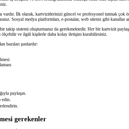
iniz.
dımı vardır. İlk olarak, kartvizitlerinizi güncel ve profesyonel tutmak çok
nız. Sosyal medya platformları, e-postalar, web siteniz gibi kanallar aracı
iyi bir takip sistemi oluşturmanız da gerekmektedir. Her bir kartvizit pay
ölçebilir ve ilgili kişilerle daha kolay iletişim kurabilirsiniz.
dan bazıları şunlardır:
ilmesi
ğlaması
ığıyla paylaşın.
p edin.
erlendirin.
lmesi gerekenler