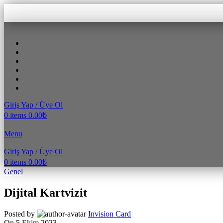
Giriş Yap / Üye Ol
0
items
0.00
₺
Menu
Giriş Yap / Üye Ol
0
items
0.00
₺
Genel
Dijital Kartvizit
Posted by
Invision Card
On 5 Ekim 2023