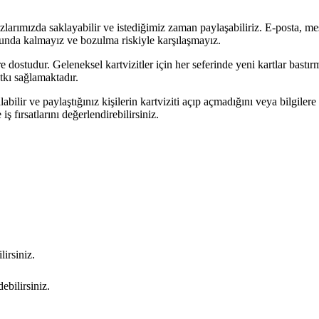
hazlarımızda saklayabilir ve istediğimiz zaman paylaşabiliriz. E-posta,
runda kalmayız ve bozulma riskiyle karşılaşmayız.
vre dostudur. Geleneksel kartvizitler için her seferinde yeni kartlar bastı
kı sağlamaktadır.
alabilir ve paylaştığınız kişilerin kartviziti açıp açmadığını veya bilgilere
iş fırsatlarını değerlendirebilirsiniz.
lirsiniz.
ebilirsiniz.