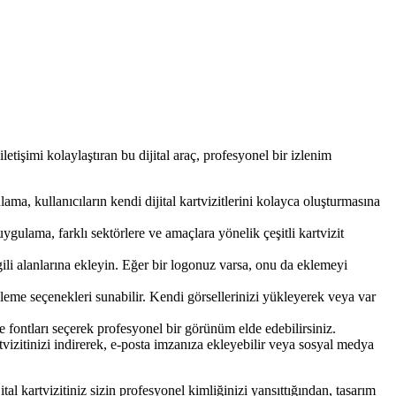
iletişimi kolaylaştıran bu dijital araç, profesyonel bir izlenim
ma, kullanıcıların kendi dijital kartvizitlerini kolayca oluşturmasına
gulama, farklı sektörlere ve amaçlara yönelik çeşitli kartvizit
 ilgili alanlarına ekleyin. Eğer bir logonuz varsa, onu da eklemeyi
nleme seçenekleri sunabilir. Kendi görsellerinizi yükleyerek veya var
 fontları seçerek profesyonel bir görünüm elde edebilirsiniz.
tvizitinizi indirerek, e-posta imzanıza ekleyebilir veya sosyal medya
ital kartvizitiniz sizin profesyonel kimliğinizi yansıttığından, tasarım