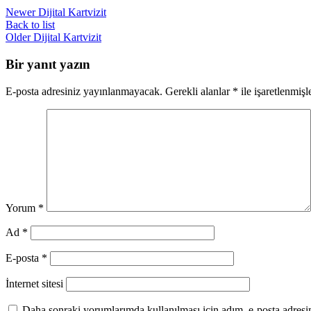
Newer
Dijital Kartvizit
Back to list
Older
Dijital Kartvizit
Bir yanıt yazın
E-posta adresiniz yayınlanmayacak.
Gerekli alanlar
*
ile işaretlenmişl
Yorum
*
Ad
*
E-posta
*
İnternet sitesi
Daha sonraki yorumlarımda kullanılması için adım, e-posta adresim