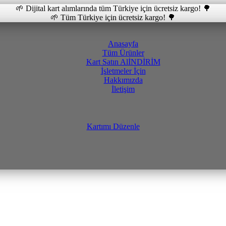
🌱 Dijital kart alımlarında tüm Türkiye için ücretsiz kargo! 🌳
🌱 Tüm Türkiye için ücretsiz kargo! 🌳
Anasayfa
Tüm Ürünler
Kart Satın Al
İNDİRİM
İşletmeler İçin
Hakkımızda
İletişim
Kartımı Düzenle