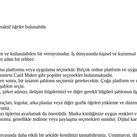
eraktif öğeler bulunabilir.
ilen ve kullanılabilen bir versiyonudur. İş dünyasında kişisel ve kurumsal 
dım adım bir rehber:
rma platformu veya uygulama seçmektir. Birçok online platform ve uygula
usiness Card Maker gibi popüler seçenekler bulunmaktadır.
ten sonra, bir tasarım şablonu seçmeniz gerekecektir. Çoğu platform ve uy
 şablon seçin.
, şirket adınızı, iletişim bilgilerinizi ve diğer gerekli bilgileri şablonun
raçları, logolar, arka planlar veya diğer grafik öğeleri yükleme ve düze
siniz.
zı tiplerini ayarlamak da önemlidir. Marka kimliğinize uygun renkleri ve
sonra, genellikle indirme veya paylaşma seçenekleri sunulur. Dijital kar
nyasında daha etkili bir şekilde kendinizi tanıtabilirsiniz. Unutmayın, dij