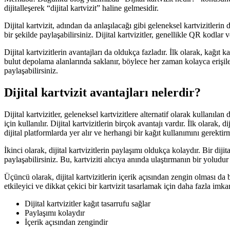
dijitalleşerek “dijital kartvizit” haline gelmesidir.
Dijital kartvizit, adından da anlaşılacağı gibi geleneksel kartvizitlerin d
bir şekilde paylaşabilirsiniz. Dijital kartvizitler, genellikle QR kodlar 
Dijital kartvizitlerin avantajları da oldukça fazladır. İlk olarak, kağıt 
bulut depolama alanlarında saklanır, böylece her zaman kolayca erişileb
paylaşabilirsiniz.
Dijital kartvizit avantajları nelerdir?
Dijital kartvizitler, geleneksel kartvizitlere alternatif olarak kullanıla
için kullanılır. Dijital kartvizitlerin birçok avantajı vardır. İlk olarak, 
dijital platformlarda yer alır ve herhangi bir kağıt kullanımını gerektir
İkinci olarak, dijital kartvizitlerin paylaşımı oldukça kolaydır. Bir dijit
paylaşabilirsiniz. Bu, kartviziti alıcıya anında ulaştırmanın bir yoludur v
Üçüncü olarak, dijital kartvizitlerin içerik açısından zengin olması da bir
etkileyici ve dikkat çekici bir kartvizit tasarlamak için daha fazla imka
Dijital kartvizitler kağıt tasarrufu sağlar
Paylaşımı kolaydır
İçerik açısından zengindir