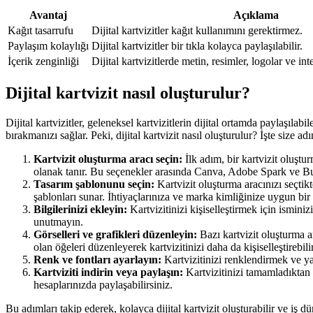
Avantaj
Açıklama
Kağıt tasarrufu
Dijital kartvizitler kağıt kullanımını gerektirmez.
Paylaşım kolaylığı
Dijital kartvizitler bir tıkla kolayca paylaşılabilir.
İçerik zenginliği
Dijital kartvizitlerde metin, resimler, logolar ve int
Dijital kartvizit nasıl oluşturulur?
Dijital kartvizitler, geleneksel kartvizitlerin dijital ortamda paylaşılab
bırakmanızı sağlar. Peki, dijital kartvizit nasıl oluşturulur? İşte size a
Kartvizit oluşturma aracı seçin:
İlk adım, bir kartvizit oluştu
olanak tanır. Bu seçenekler arasında Canva, Adobe Spark ve B
Tasarım şablonunu seçin:
Kartvizit oluşturma aracınızı seçtik
şablonları sunar. İhtiyaçlarınıza ve marka kimliğinize uygun bir
Bilgilerinizi ekleyin:
Kartvizitinizi kişiselleştirmek için isminizi
unutmayın.
Görselleri ve grafikleri düzenleyin:
Bazı kartvizit oluşturma a
olan öğeleri düzenleyerek kartvizitinizi daha da kişiselleştirebilir
Renk ve fontları ayarlayın:
Kartvizitinizi renklendirmek ve ya
Kartviziti indirin veya paylaşın:
Kartvizitinizi tamamladıktan 
hesaplarınızda paylaşabilirsiniz.
Bu adımları takip ederek, kolayca dijital kartvizit oluşturabilir ve iş dü