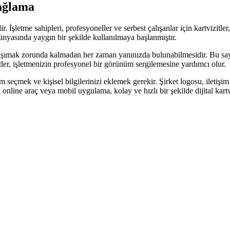
sağlama
alidir. İşletme sahipleri, profesyoneller ve serbest çalışanlar için kartviz
ş dünyasında yaygın bir şekilde kullanılmaya başlanmıştır.
zit taşımak zorunda kalmadan her zaman yanınızda bulunabilmesidir. Bu say
izitler, işletmenizin profesyonel bir görünüm sergilemesine yardımcı olur.
ım seçmek ve kişisel bilgilerinizi eklemek gerekir. Şirket logosu, iletişi
ok online araç veya mobil uygulama, kolay ve hızlı bir şekilde dijital kart