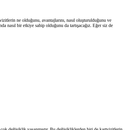
rtvizitlerin ne olduğunu, avantajlarını, nasıl oluşturulduğunu ve
da nasıl bir etkiye sahip olduğunu da tartışacağız. Eğer siz de
k değişiklik yaşanmıştır. Bu değişikliklerden biri de kartvizitlerin