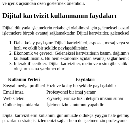
ve içerik açısından özen göstermek önemlidir.
Dijital kartvizit kullanmanın faydaları
Dijital dünyada işletmelerin rekabetçi olabilmesi için geleneksel pazarl
işletmelere birçok avantaj sağlamaktadır. Dijital kartvizitler, geleneksel 
Daha kolay paylaşım: Dijital kartvizitleri, e-posta, mesaj veya so
hızlı ve etkili bir şekilde paylaşabilirsiniz.
Ekonomik ve çevreci: Geleneksel kartvizitlerin basım, dağıtım v
kullanabilirsiniz. Bu hem ekonomik açıdan avantaj sağlar hem de 
Interaktif içerikler: Dijital kartvizitler, metin ve resim gibi stat
oluşturmasına yardımcı olur.
Kullanım Yerleri
Faydaları
Sosyal medya profilleri
Hızlı ve kolay bir şekilde paylaşılabilir
Email imza
Profesyonel bir imaj yaratır
Web siteleri
Ziyaretçilerinize hızlı iletişim imkanı sunar
Online toplantılarda
İşletmenizin tanıtımını yapabilir
Dijital kartvizitlerin kullanımı günümüzde oldukça yaygın hale gelmişti
pazarlama stratejisi izlemenizi sağlar hem de işletmenizin profesyonel 