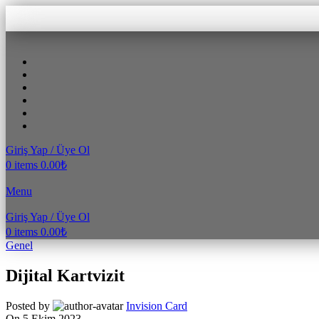
Giriş Yap / Üye Ol
0
items
0.00
₺
Menu
Giriş Yap / Üye Ol
0
items
0.00
₺
Genel
Dijital Kartvizit
Posted by
Invision Card
On 5 Ekim 2023