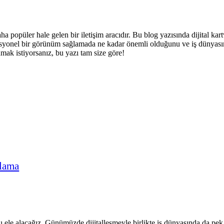
daha popüler hale gelen bir iletişim aracıdır. Bu blog yazısında dijital ka
rofesyonel bir görünüm sağlamada ne kadar önemli olduğunu ve iş dünyasın
nmak istiyorsanız, bu yazı tam size göre!
ğlama
le alacağız. Günümüzde dijitalleşmeyle birlikte iş dünyasında da pek ço