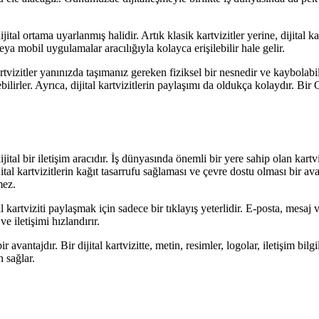
ijital ortama uyarlanmış halidir. Artık klasik kartvizitler yerine, dijital k
veya mobil uygulamalar aracılığıyla kolayca erişilebilir hale gelir.
kartvizitler yanınızda taşımanız gereken fiziksel bir nesnedir ve kaybolabi
ilirler. Ayrıca, dijital kartvizitlerin paylaşımı da oldukça kolaydır. Bir
n dijital bir iletişim aracıdır. İş dünyasında önemli bir yere sahip olan ka
dijital kartvizitlerin kağıt tasarrufu sağlaması ve çevre dostu olması bir av
mez.
al kartviziti paylaşmak için sadece bir tıklayış yeterlidir. E-posta, mesaj v
e iletişimi hızlandırır.
 avantajdır. Bir dijital kartvizitte, metin, resimler, logolar, iletişim bilgi
n sağlar.