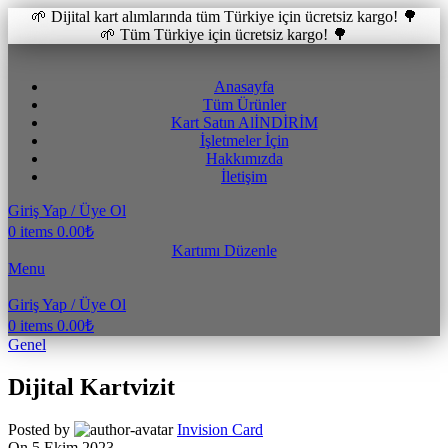
🌱 Dijital kart alımlarında tüm Türkiye için ücretsiz kargo! 🌳
🌱 Tüm Türkiye için ücretsiz kargo! 🌳
Anasayfa
Tüm Ürünler
Kart Satın Al
İNDİRİM
İşletmeler İçin
Hakkımızda
İletişim
Giriş Yap / Üye Ol
0
items
0.00
₺
Kartımı Düzenle
Menu
Giriş Yap / Üye Ol
0
items
0.00
₺
Genel
Dijital Kartvizit
Posted by
Invision Card
On 5 Ekim 2023