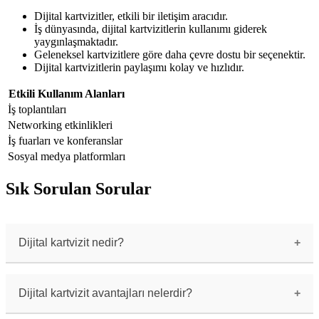
Dijital kartvizitler, etkili bir iletişim aracıdır.
İş dünyasında, dijital kartvizitlerin kullanımı giderek
yaygınlaşmaktadır.
Geleneksel kartvizitlere göre daha çevre dostu bir seçenektir.
Dijital kartvizitlerin paylaşımı kolay ve hızlıdır.
Etkili Kullanım Alanları
İş toplantıları
Networking etkinlikleri
İş fuarları ve konferanslar
Sosyal medya platformları
Sık Sorulan Sorular
Dijital kartvizit nedir?
Dijital kartvizit, geleneksel kartvizitlerin
dijital ortamda oluşturulan ve paylaşılan bir
versiyonudur.
Dijital kartvizit avantajları nelerdir?
Dijital kartvizitler, kolay paylaşım,