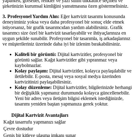
yaparken, görseller, renkler ve yazı stilini dikkatlice seçmeli ve
şirketinizin kurumsal kimliğini yansıtmasına özen göstermelisiniz.
3. Profesyonel Yardım Alın:
Eğer kartvizit tasarımı konusunda
deneyiminiz yoksa veya daha profesyonel bir sonuç elde etmek
istiyorsanız, bir grafik tasarımcıdan yardım alabilirsiniz. Grafik
tasarımcı size özel bir kartvizit tasarlayabilir ve ihtiyaçlarınıza en
uygun şekilde sunabilir. Profesyonel bir tasarımla, iş arkadaşlarınız
ve müşterileriniz üzerinde daha iyi bir izlenim bırakabilirsiniz.
Kaliteli bir görüntü:
Dijital kartvizitler, profesyonel bir
görüntü sağlar. Kağıt kartvizitler gibi yıpranmaz veya
kaybolmazlar.
Kolay paylaşım:
Dijital kartvizitler, kolayca paylaşılabilir ve
iletilebilir. E-posta, mesaj veya sosyal medya üzerinden
kartvizitinizi paylaşabilirsiniz.
Kolay düzenleme:
Dijital kartvizitler, bilgilerinizde herhangi
bir değişiklik yapmanız durumunda kolayca güncellenebilir.
Yeni bir adres veya iletişim bilgisi eklemek istediğinizde,
tasarımı yeniden baştan yapmanıza gerek yoktur.
Dijital Kartvizit Avantajları
Kağıt tasarrufu yapmanızı sağlar
Çevre dostudur
Geniş bir kitleye ulaşma imkanı sunar