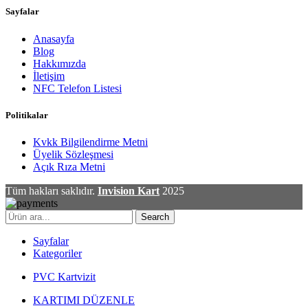
Sayfalar
Anasayfa
Blog
Hakkımızda
İletişim
NFC Telefon Listesi
Politikalar
Kvkk Bilgilendirme Metni
Üyelik Sözleşmesi
Açık Rıza Metni
Tüm hakları saklıdır.
Invision Kart
2025
Search
Sayfalar
Kategoriler
PVC Kartvizit
KARTIMI DÜZENLE