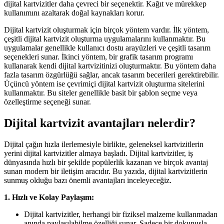
dijital kartvizitler daha çevreci bir seçenektir. Kağıt ve mürekkep
kullanımını azaltarak doğal kaynakları korur.
Dijital kartvizit oluşturmak için birçok yöntem vardır. İlk yöntem,
çeşitli dijital kartvizit oluşturma uygulamalarını kullanmaktır. Bu
uygulamalar genellikle kullanıcı dostu arayüzleri ve çeşitli tasarım
seçenekleri sunar. İkinci yöntem, bir grafik tasarım programı
kullanarak kendi dijital kartvizitinizi oluşturmaktır. Bu yöntem daha
fazla tasarım özgürlüğü sağlar, ancak tasarım becerileri gerektirebilir.
Üçüncü yöntem ise çevrimiçi dijital kartvizit oluşturma sitelerini
kullanmaktır. Bu siteler genellikle basit bir şablon seçme veya
özelleştirme seçeneği sunar.
Dijital kartvizit avantajları nelerdir?
Dijital çağın hızla ilerlemesiyle birlikte, geleneksel kartvizitlerin
yerini dijital kartvizitler almaya başladı. Dijital kartvizitler, iş
dünyasında hızlı bir şekilde popülerlik kazanan ve birçok avantaj
sunan modern bir iletişim aracıdır. Bu yazıda, dijital kartvizitlerin
sunmuş olduğu bazı önemli avantajları inceleyeceğiz.
1. Hızlı ve Kolay Paylaşım:
Dijital kartvizitler, herhangi bir fiziksel malzeme kullanmadan
anında paylaşılabilme özelliği sunar. Sadece bir dokunuşla,