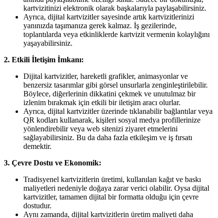
kartvizitinizi elektronik olarak başkalarıyla paylaşabilirsiniz.
Ayrıca, dijital kartvizitler sayesinde artık kartvizitlerinizi
yanınızda taşımanıza gerek kalmaz. İş gezilerinde,
toplantılarda veya etkinliklerde kartvizit vermenin kolaylığını
yaşayabilirsiniz.
2. Etkili İletişim İmkanı:
Dijital kartvizitler, hareketli grafikler, animasyonlar ve
benzersiz tasarımlar gibi görsel unsurlarla zenginleştirilebilir.
Böylece, diğerlerinin dikkatini çekmek ve unutulmaz bir
izlenim bırakmak için etkili bir iletişim aracı olurlar.
Ayrıca, dijital kartvizitler üzerinde tıklanabilir bağlantılar veya
QR kodları kullanarak, kişileri sosyal medya profillerinize
yönlendirebilir veya web sitenizi ziyaret etmelerini
sağlayabilirsiniz. Bu da daha fazla etkileşim ve iş fırsatı
demektir.
3. Çevre Dostu ve Ekonomik:
Tradisyenel kartvizitlerin üretimi, kullanılan kağıt ve baskı
maliyetleri nedeniyle doğaya zarar verici olabilir. Oysa dijital
kartvizitler, tamamen dijital bir formatta olduğu için çevre
dostudur.
Aynı zamanda, dijital kartvizitlerin üretim maliyeti daha