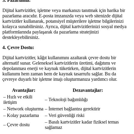
3. Pazarlama:
Dijital kartvizitler, işletme veya markanızı tanıtmak için harika bir
pazarlama aracıdır. E-posta imzanızda veya web sitenizde dijital
kartvizitler kullanarak, potansiyel müşterilere işletme bilgilerinizi
kolayca sunabilirsiniz. Ayrıca, dijital kartvizitlerinizi sosyal medya
platformlarında paylaşarak da pazarlama stratejinizi
destekleyebilirsiniz.
4. Çevre Dostu:
Dijital kartvizitler, kâğıt kullanımını azaltarak çevre dostu bir
alternatif sunar. Geleneksel kartvizitlerin üretimi, dağıtımı ve
depolanması enerji ve kaynak tüketirken, dijital kartvizitlerin
kullanımı hem zaman hem de kaynak tasarrufu sağlar. Bu da
çevreye duyarlı bir işletme imajı oluşturmanıza yardımcı olur.
Avantajlar:
Dezavantajlar:
– Hızlı ve etkili
– Teknoloji bağımlılığı
iletişim
– Network oluşturma
– İnternet bağlantısı gerektirir
– Kolay pazarlama
– Veri güvenliği riski
– Basılı kartvizitler kadar fiziksel temas
– Çevre dostu
sağlamaz