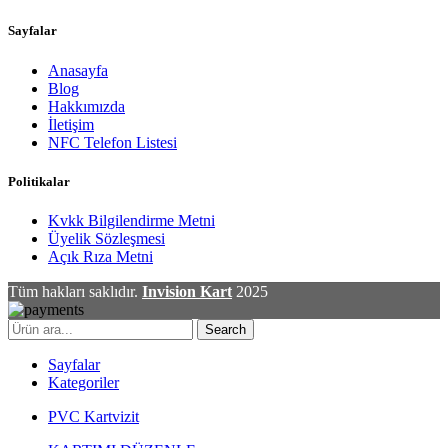
Sayfalar
Anasayfa
Blog
Hakkımızda
İletişim
NFC Telefon Listesi
Politikalar
Kvkk Bilgilendirme Metni
Üyelik Sözleşmesi
Açık Rıza Metni
Tüm hakları saklıdır.
Invision Kart
2025
Search
Sayfalar
Kategoriler
PVC Kartvizit