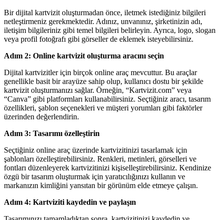
Bir dijital kartvizit oluşturmadan önce, iletmek istediğiniz bilgileri
netleştirmeniz gerekmektedir. Adınız, unvanınız, şirketinizin adı,
iletişim bilgileriniz gibi temel bilgileri belirleyin. Ayrıca, logo, slogan
veya profil fotoğrafı gibi görseller de eklemek isteyebilirsiniz.
Adım 2: Online kartvizit oluşturma aracını seçin
Dijital kartvizitler için birçok online araç mevcuttur. Bu araçlar
genellikle basit bir arayüze sahip olup, kullanıcı dostu bir şekilde
kartvizit oluşturmanızı sağlar. Örneğin, “Kartvizit.com” veya
“Canva” gibi platformları kullanabilirsiniz. Seçtiğiniz aracı, tasarım
özellikleri, şablon seçenekleri ve müşteri yorumları gibi faktörler
üzerinden değerlendirin.
Adım 3: Tasarımı özelleştirin
Seçtiğiniz online araç üzerinde kartvizitinizi tasarlamak için
şablonları özelleştirebilirsiniz. Renkleri, metinleri, görselleri ve
fontları düzenleyerek kartvizitinizi kişiselleştirebilirsiniz. Kendinize
özgü bir tasarım oluşturmak için yaratıcılığınızı kullanın ve
markanızın kimliğini yansıtan bir görünüm elde etmeye çalışın.
Adım 4: Kartviziti kaydedin ve paylaşın
Tasarımınızı tamamladıktan sonra, kartvizitinizi kaydedin ve