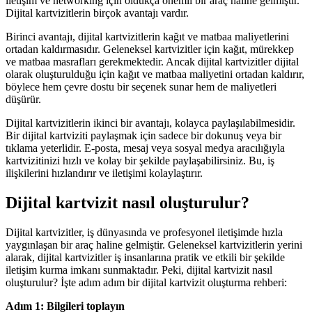
iletişim ve networking için oldukça önemli bir araç haline gelmiştir.
Dijital kartvizitlerin birçok avantajı vardır.
Birinci avantajı, dijital kartvizitlerin kağıt ve matbaa maliyetlerini
ortadan kaldırmasıdır. Geleneksel kartvizitler için kağıt, mürekkep
ve matbaa masrafları gerekmektedir. Ancak dijital kartvizitler dijital
olarak oluşturulduğu için kağıt ve matbaa maliyetini ortadan kaldırır,
böylece hem çevre dostu bir seçenek sunar hem de maliyetleri
düşürür.
Dijital kartvizitlerin ikinci bir avantajı, kolayca paylaşılabilmesidir.
Bir dijital kartviziti paylaşmak için sadece bir dokunuş veya bir
tıklama yeterlidir. E-posta, mesaj veya sosyal medya aracılığıyla
kartvizitinizi hızlı ve kolay bir şekilde paylaşabilirsiniz. Bu, iş
ilişkilerini hızlandırır ve iletişimi kolaylaştırır.
Dijital kartvizit nasıl oluşturulur?
Dijital kartvizitler, iş dünyasında ve profesyonel iletişimde hızla
yaygınlaşan bir araç haline gelmiştir. Geleneksel kartvizitlerin yerini
alarak, dijital kartvizitler iş insanlarına pratik ve etkili bir şekilde
iletişim kurma imkanı sunmaktadır. Peki, dijital kartvizit nasıl
oluşturulur? İşte adım adım bir dijital kartvizit oluşturma rehberi:
Adım 1: Bilgileri toplayın