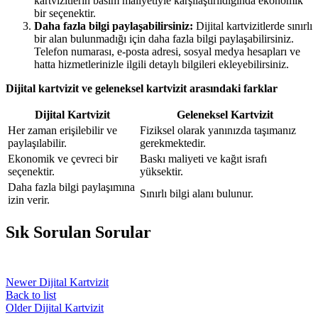
kartvizitlerin basım maliyetiyle karşılaştırıldığında ekonomik
bir seçenektir.
Daha fazla bilgi paylaşabilirsiniz:
Dijital kartvizitlerde sınırlı
bir alan bulunmadığı için daha fazla bilgi paylaşabilirsiniz.
Telefon numarası, e-posta adresi, sosyal medya hesapları ve
hatta hizmetlerinizle ilgili detaylı bilgileri ekleyebilirsiniz.
Dijital kartvizit ve geleneksel kartvizit arasındaki farklar
Dijital Kartvizit
Geleneksel Kartvizit
Her zaman erişilebilir ve
Fiziksel olarak yanınızda taşımanız
paylaşılabilir.
gerekmektedir.
Ekonomik ve çevreci bir
Baskı maliyeti ve kağıt israfı
seçenektir.
yüksektir.
Daha fazla bilgi paylaşımına
Sınırlı bilgi alanı bulunur.
izin verir.
Sık Sorulan Sorular
Newer
Dijital Kartvizit
Back to list
Older
Dijital Kartvizit