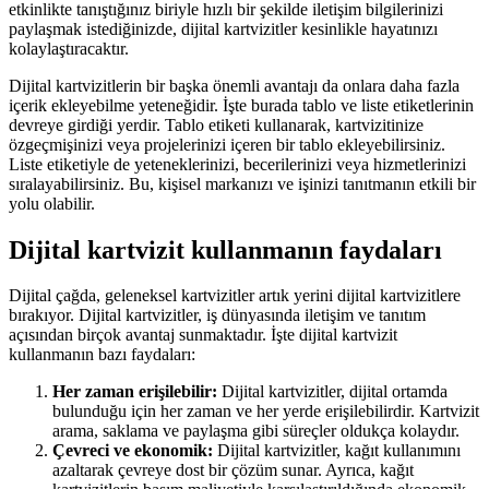
etkinlikte tanıştığınız biriyle hızlı bir şekilde iletişim bilgilerinizi
paylaşmak istediğinizde, dijital kartvizitler kesinlikle hayatınızı
kolaylaştıracaktır.
Dijital kartvizitlerin bir başka önemli avantajı da onlara daha fazla
içerik ekleyebilme yeteneğidir. İşte burada tablo ve liste etiketlerinin
devreye girdiği yerdir. Tablo etiketi kullanarak, kartvizitinize
özgeçmişinizi veya projelerinizi içeren bir tablo ekleyebilirsiniz.
Liste etiketiyle de yeteneklerinizi, becerilerinizi veya hizmetlerinizi
sıralayabilirsiniz. Bu, kişisel markanızı ve işinizi tanıtmanın etkili bir
yolu olabilir.
Dijital kartvizit kullanmanın faydaları
Dijital çağda, geleneksel kartvizitler artık yerini dijital kartvizitlere
bırakıyor. Dijital kartvizitler, iş dünyasında iletişim ve tanıtım
açısından birçok avantaj sunmaktadır. İşte dijital kartvizit
kullanmanın bazı faydaları:
Her zaman erişilebilir:
Dijital kartvizitler, dijital ortamda
bulunduğu için her zaman ve her yerde erişilebilirdir. Kartvizit
arama, saklama ve paylaşma gibi süreçler oldukça kolaydır.
Çevreci ve ekonomik:
Dijital kartvizitler, kağıt kullanımını
azaltarak çevreye dost bir çözüm sunar. Ayrıca, kağıt