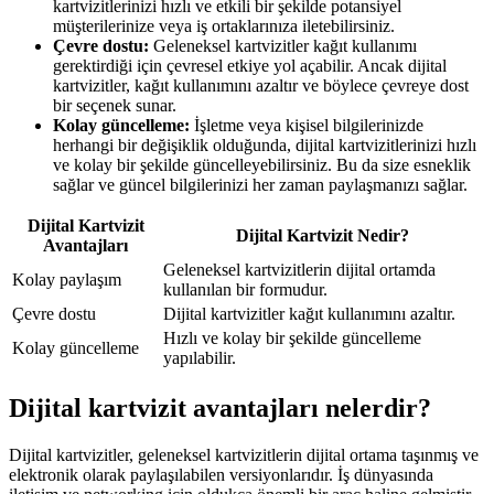
kartvizitlerinizi hızlı ve etkili bir şekilde potansiyel
müşterilerinize veya iş ortaklarınıza iletebilirsiniz.
Çevre dostu:
Geleneksel kartvizitler kağıt kullanımı
gerektirdiği için çevresel etkiye yol açabilir. Ancak dijital
kartvizitler, kağıt kullanımını azaltır ve böylece çevreye dost
bir seçenek sunar.
Kolay güncelleme:
İşletme veya kişisel bilgilerinizde
herhangi bir değişiklik olduğunda, dijital kartvizitlerinizi hızlı
ve kolay bir şekilde güncelleyebilirsiniz. Bu da size esneklik
sağlar ve güncel bilgilerinizi her zaman paylaşmanızı sağlar.
Dijital Kartvizit
Dijital Kartvizit Nedir?
Avantajları
Geleneksel kartvizitlerin dijital ortamda
Kolay paylaşım
kullanılan bir formudur.
Çevre dostu
Dijital kartvizitler kağıt kullanımını azaltır.
Hızlı ve kolay bir şekilde güncelleme
Kolay güncelleme
yapılabilir.
Dijital kartvizit avantajları nelerdir?
Dijital kartvizitler, geleneksel kartvizitlerin dijital ortama taşınmış ve
elektronik olarak paylaşılabilen versiyonlarıdır. İş dünyasında