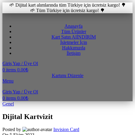
🌱 Dijital kart alımlarında tüm Türkiye için ücretsiz kargo! 🌳
🌱 Tüm Türkiye için ücretsiz kargo! 🌳
Anasayfa
Tüm Ürünler
Kart Satın Al
İNDİRİM
İşletmeler İçin
Hakkımızda
İletişim
Giriş Yap / Üye Ol
0
items
0.00
₺
Kartımı Düzenle
Menu
Giriş Yap / Üye Ol
0
items
0.00
₺
Genel
Dijital Kartvizit
Posted by
Invision Card
On 5 Ekim 2023