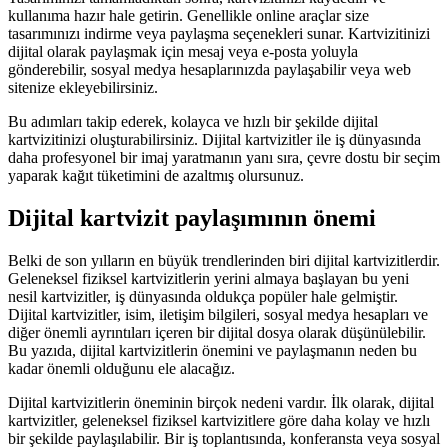
kullanıma hazır hale getirin. Genellikle online araçlar size
tasarımınızı indirme veya paylaşma seçenekleri sunar. Kartvizitinizi
dijital olarak paylaşmak için mesaj veya e-posta yoluyla
gönderebilir, sosyal medya hesaplarınızda paylaşabilir veya web
sitenize ekleyebilirsiniz.
Bu adımları takip ederek, kolayca ve hızlı bir şekilde dijital
kartvizitinizi oluşturabilirsiniz. Dijital kartvizitler ile iş dünyasında
daha profesyonel bir imaj yaratmanın yanı sıra, çevre dostu bir seçim
yaparak kağıt tüketimini de azaltmış olursunuz.
Dijital kartvizit paylaşımının önemi
Belki de son yılların en büyük trendlerinden biri dijital kartvizitlerdir.
Geleneksel fiziksel kartvizitlerin yerini almaya başlayan bu yeni
nesil kartvizitler, iş dünyasında oldukça popüler hale gelmiştir.
Dijital kartvizitler, isim, iletişim bilgileri, sosyal medya hesapları ve
diğer önemli ayrıntıları içeren bir dijital dosya olarak düşünülebilir.
Bu yazıda, dijital kartvizitlerin önemini ve paylaşmanın neden bu
kadar önemli olduğunu ele alacağız.
Dijital kartvizitlerin öneminin birçok nedeni vardır. İlk olarak, dijital
kartvizitler, geleneksel fiziksel kartvizitlere göre daha kolay ve hızlı
bir şekilde paylaşılabilir. Bir iş toplantısında, konferansta veya sosyal