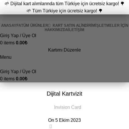
🌱 Dijital kart alımlarında tüm Türkiye için ücretsiz kargo! 🌳
🌱 Tüm Türkiye için ücretsiz kargo! 🌳
ANASAYFA
TÜM ÜRÜNLER
KART SATIN AL
İNDİRİM
İŞLETMELER İÇIN
HAKKIMIZDA
İLETIŞIM
Giriş Yap / Üye Ol
0
items
0.00
₺
Kartımı Düzenle
Menu
Giriş Yap / Üye Ol
0
items
0.00
₺
GENEL
Dijital Kartvizit
Invision Card
On 5 Ekim 2023
0