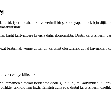
ği
artık işlerini daha hızlı ve verimli bir şekilde yapabilmek için dijital ka
ulaşabilirsiniz.
isi, kağıt kartvizitlere kıyasla daha ekonomiktir. Dijital kartvizitlerin b
artvizit bastırmak yerine dijital bir kartvizit oluşturarak doğal kaynakla
er vb.) ekleyebilirsiniz.
erini tamamen almaları beklenmektedir. Çünkü dijital kartvizitler, kullanı
irlikte, teknolojinin hızla geliştiği dünyada, dijital kartvizitlerin özell