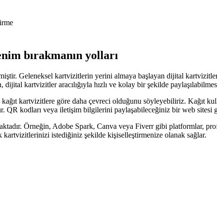
tirme
zlenim bırakmanın yolları
tir. Geleneksel kartvizitlerin yerini almaya başlayan dijital kartvizitler
 dijital kartvizitler aracılığıyla hızlı ve kolay bir şekilde paylaşılabilm
itlerin kağıt kartvizitlere göre daha çevreci olduğunu söyleyebiliriz. Kağ
r. QR kodları veya iletişim bilgilerini paylaşabileceğiniz bir web sitesi gi
maktadır. Örneğin, Adobe Spark, Canva veya Fiverr gibi platformlar, prof
kartvizitlerinizi istediğiniz şekilde kişiselleştirmenize olanak sağlar.