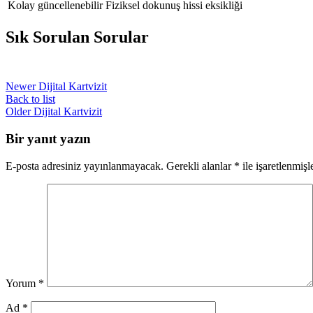
Kolay güncellenebilir
Fiziksel dokunuş hissi eksikliği
Sık Sorulan Sorular
Newer
Dijital Kartvizit
Back to list
Older
Dijital Kartvizit
Bir yanıt yazın
E-posta adresiniz yayınlanmayacak.
Gerekli alanlar
*
ile işaretlenmişl
Yorum
*
Ad
*