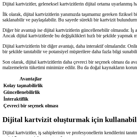
Dijital kartvizitler, geleneksel kartvizitlerin dijital ortama uyarlanmı
İlk olarak, dijital kartvizitlerin yanımızda taşımamız gereken fiziksel
saklanabilir ve paylaşılabilir. Bu sayede sürekli bir kartvizit bulundu
Diğer bir avantajı ise dijital kartvizitlerin güncellenebilir olmasıdır. İş
Ancak dijital kartvizitlerde bu değişiklikleri hızlı bir şekilde yapma
Dijital kartvizitlerin bir diğer avantajı, daha interaktif olmalarıdır. On
bir şekilde tanıtabilir ve potansiyel müşterilere daha fazla bilgi sunabil
Son olarak, dijital kartvizitlerin daha çevreci bir seçenek olması da av
malzemelerin tüketimi minimize edilir. Bu da doğal kaynakların korun
Avantajlar
Kolay taşınabilirlik
Güncellenebilirlik
İnteraktiflik
Çevreci bir seçenek olması
Dijital kartvizit oluşturmak için kullanabi
Dijital kartvizitler, iş sahiplerinin ve profesyonellerin kendilerini tanı