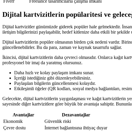
Fiverr
Freelance tasarımcılarla çalışma imkanı
Dijital kartvizitlerin popülaritesi ve gelece
Dijital kartvizitler günümüzde giderek popüler hale gelmektedir. İnsanlar 
iletişim bilgilerinizi paylaşabilir, hedef kitlenize daha etkili bir şekilde 
Dijital kartvizitlerin popüler olmasının birden çok nedeni vardır. Birinc
güncellenebilirler. Bu da para, zaman ve kaynak tasarrufu sağlar.
İkincisi, dijital kartvizitlerin daha çevreci olmasıdır. Onlarca kağıt k
profesyonel bir imaj da yaratmış olursunuz.
Daha hızlı ve kolay paylaşım imkanı sunar.
İçeriği istediğiniz gibi düzenleyebilirsiniz.
Paylaşılan bilgilerin güncellenmesi kolaydır.
Etkileşimli öğeler (QR kodları, sosyal medya bağlantıları, resiml
Gelecekte, dijital kartvizitlerin yaygınlaşması ve kağıt kartvizitlerin y
sayesinde diğer kartvizitlere göre büyük bir avantaja sahiptir. Bununla b
Avantajlar
Dezavantajlar
Ekonomik
Güvenlik riski
Çevre dostu
İnternet bağlantısına ihtiyaç duyar