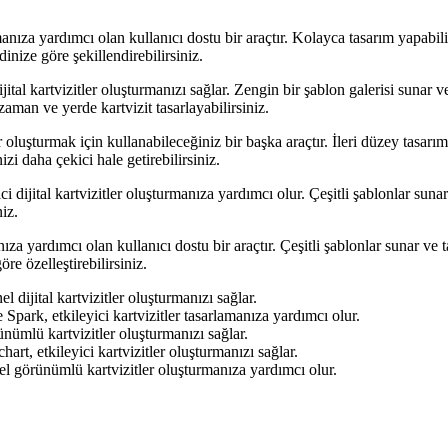
anıza yardımcı olan kullanıcı dostu bir araçtır. Kolayca tasarım yapabilir,
nize göre şekillendirebilirsiniz.
ital kartvizitler oluşturmanızı sağlar. Zengin bir şablon galerisi sunar v
man ve yerde kartvizit tasarlayabilirsiniz.
uşturmak için kullanabileceğiniz bir başka araçtır. İleri düzey tasarım öz
izi daha çekici hale getirebilirsiniz.
ci dijital kartvizitler oluşturmanıza yardımcı olur. Çeşitli şablonlar suna
niz.
za yardımcı olan kullanıcı dostu bir araçtır. Çeşitli şablonlar sunar ve t
re özelleştirebilirsiniz.
dijital kartvizitler oluşturmanızı sağlar.
rk, etkileyici kartvizitler tasarlamanıza yardımcı olur.
nümlü kartvizitler oluşturmanızı sağlar.
art, etkileyici kartvizitler oluşturmanızı sağlar.
el görünümlü kartvizitler oluşturmanıza yardımcı olur.