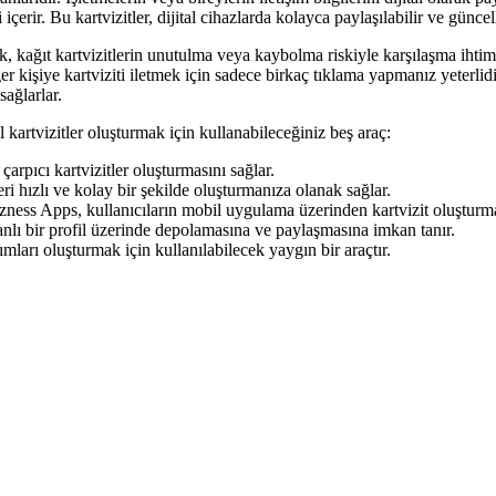
 içerir. Bu kartvizitler, dijital cihazlarda kolayca paylaşılabilir ve güncel
rak, kağıt kartvizitlerin unutulma veya kaybolma riskiyle karşılaşma ihtima
 diğer kişiye kartviziti iletmek için sadece birkaç tıklama yapmanız yeterli
sağlarlar.
tal kartvizitler oluşturmak için kullanabileceğiniz beş araç:
arpıcı kartvizitler oluşturmasını sağlar.
 hızlı ve kolay bir şekilde oluşturmanıza olanak sağlar.
ess Apps, kullanıcıların mobil uygulama üzerinden kartvizit oluşturma
tabanlı bir profil üzerinde depolamasına ve paylaşmasına imkan tanır.
mları oluşturmak için kullanılabilecek yaygın bir araçtır.