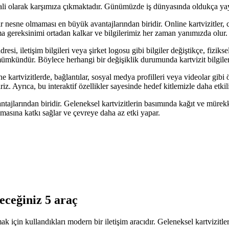
ş hali olarak karşımıza çıkmaktadır. Günümüzde iş dünyasında oldukça yayg
 bir nesne olmaması en büyük avantajlarından biridir. Online kartvizitler
rma gereksinimi ortadan kalkar ve bilgilerimiz her zaman yanımızda olur.
 adresi, iletişim bilgileri veya şirket logosu gibi bilgiler değiştikçe, fizik
k mümkündür. Böylece herhangi bir değişiklik durumunda kartvizit bilgile
line kartvizitlerde, bağlantılar, sosyal medya profilleri veya videolar gibi
iriz. Ayrıca, bu interaktif özellikler sayesinde hedef kitlemizle daha etkili
antajlarından biridir. Geleneksel kartvizitlerin basımında kağıt ve mürekke
masına katkı sağlar ve çevreye daha az etki yapar.
leceğiniz 5 araç
tmak için kullandıkları modern bir iletişim aracıdır. Geleneksel kartvizitl