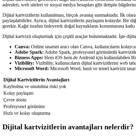
adresleri, web siteleri ve sosyal medya hesapları gibi iletişim bilgilerini
Dijital kartvizitlerin kullanılması, birçok avantaj sunmaktadır. İlk ola
paylaşılabilirler. Ayrıca, dijital kartvizitlerin paylaşımı kolaydır. Bir
gerekir. Kağıt israfını önleyerek doğal kaynakların korunmasına katkı 
Dijital kartvizit oluşturmak için çeşitli araçlar bulunmaktadır. İşte diji
Canva:
Online tasarım aracı olan Canva, kullanıcıların kolayca ç
Adobe Spark:
Adobe Spark, profesyonel görünümlü kartvizitleri
Bizness Apps:
Hem iOS hem de Android için kullanılabilen Bizn
Vizibility:
Vizibility, kullanıcıların dijital kartvizitlerini web 
Microsoft Word:
Microsoft Word, basit ve temel kartvizit tasarı
Dijital Kartvizitlerin Avantajları
Kaybolma ve unutulma riski yok
Kolay paylaşım
Çevre dostu
Profesyonel görünüm
Hızlı ve kolay oluşturma
Dijital kartvizitlerin avantajları nelerdir?