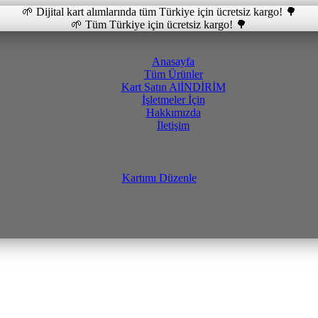
🌱 Dijital kart alımlarında tüm Türkiye için ücretsiz kargo! 🌳
🌱 Tüm Türkiye için ücretsiz kargo! 🌳
Anasayfa
Tüm Ürünler
Kart Satın Al
İNDİRİM
İşletmeler İçin
Hakkımızda
İletişim
Kartımı Düzenle