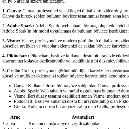
en iyi 5 aracını sizlere tanıtacağım.
1. Canva:
Canva, profesyonel ve etkileyici dijital kartvizitler oluşturm
Canva’da birçok şablon bulunur, böylece tasarımınızı baştan sona kendi
2. Adobe Spark:
Adobe Spark, web tabanlı bir araç olup, etkileyici dij
Adobe Spark’ın bir mobil uygulaması da bulunur, böylece istediğiniz za
3. Visme:
Visme, profesyonel ve modern görünümlü dijital kartvizitler ol
görseller, grafikler ve videolar eklemenizi de sağlar, böylece kartvizitin
4. Piktochart:
Piktochart, basit ve kullanıcı dostu bir arayüzle etkileyi
tasarımınızı kolayca özelleştirebilir ve istediğiniz gibi düzenleyebilirsi
5. Crello:
Crello, profesyonel görünümlü dijital kartvizitler oluşturmanı
görsel ve grafikler eklemenizi sağlar, böylece kartvizitinizi kendinize gö
Canva: Kullanıcı dostu bir arayüze sahip olan Canva, profesyonel 
Adobe Spark: Web tabanlı ve mobil uygulaması bulunan Adobe Spa
Visme: İleri düzey tasarım özellikleri sunan Visme, modern görü
Piktochart: Basit ve kullanıcı dostu bir arayüze sahip olan Piktoch
Crello: Kullanıcı dostu bir arayüze sahip olan Crello, profesyon
Araç
Avantajları
Canva
Kullanıcı dostu arayüz, çeşitli şablonlar