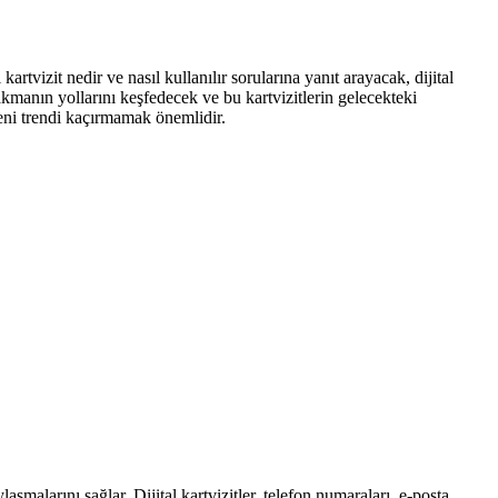
artvizit nedir ve nasıl kullanılır sorularına yanıt arayacak, dijital
ırakmanın yollarını keşfedecek ve bu kartvizitlerin gelecekteki
u yeni trendi kaçırmamak önemlidir.
aylaşmalarını sağlar. Dijital kartvizitler, telefon numaraları, e-posta