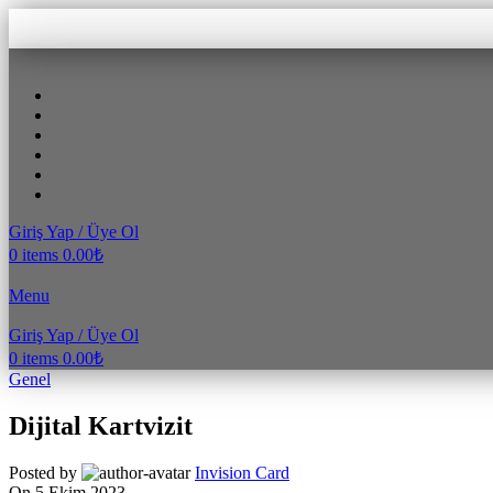
Giriş Yap / Üye Ol
0
items
0.00
₺
Menu
Giriş Yap / Üye Ol
0
items
0.00
₺
Genel
Dijital Kartvizit
Posted by
Invision Card
On 5 Ekim 2023