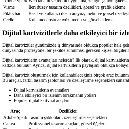
Adobe Spark
Web tabanlı ve mobil uygulama, zengin şablon galerisi
Visme
İleri düzey tasarım özellikleri, görsel ve grafik ekleme
Piktochart
Basit ve kullanıcı dostu arayüz, metin ve görsel özelleş
Crello
Kullanıcı dostu arayüz, metin ve görsel ekleme
Dijital kartvizitlerle daha etkileyici bir i
Dijital kartvizitler günümüzde iş dünyasında oldukça popüler hale gelmiş
dünyasında profesyonel bir şekilde sunulması gereken kişisel bilgilerin,
Dijital kartvizitlerin avantajları nelerdir? İlk olarak, dijital kartviz
katkıda bulunur. Ayrıca, dijital kartvizitlerin paylaşımı oldukça kolaydı
Dijital kartvizit oluşturmak için kullanabileceğiniz birçok araç bulun
Bu araçlar, farklı tasarım şablonları ve özelleştirme seçenekleri sunarak 
Dijital kartvizitlerin avantajları
Daha etkileyici bir izlenim bırakmanın yolları
Popüler dijital kartvizit araçları
Araç
Özellikler
Adobe Spark
Tasarım şablonları, özelleştirme seçenekleri
Canva
Profesyonel tasarım araçları, görsel öğeler