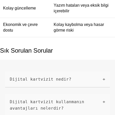
Yazım hataları veya eksik bilgi
Kolay güncelleme
içerebilir
Ekonomik ve çevre
Kolay kaybolma veya hasar
dostu
görme riski
Sık Sorulan Sorular
Dijital kartvizit nedir?
Dijital kartvizit, geleneksel bir
kartvizitin dijital bir formunu
Dijital kartvizit kullanmanın
temsil eder. İşletme veya bireysel
avantajları nelerdir?
bilgilerinizi elektronik olarak