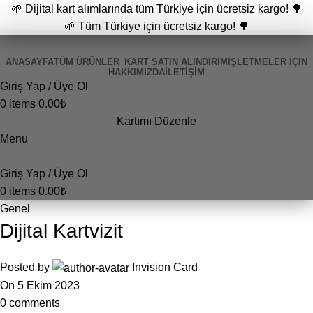
🌱 Dijital kart alımlarında tüm Türkiye için ücretsiz kargo! 🌳
🌱 Tüm Türkiye için ücretsiz kargo! 🌳
ANASAYFA
TÜM ÜRÜNLER
KART SATIN AL
İNDİRİM
İŞLETMELER İÇIN
HAKKIMIZDA
İLETIŞIM
Giriş Yap / Üye Ol
0
items
0.00
₺
Kartımı Düzenle
Menu
Giriş Yap / Üye Ol
0
items
0.00
₺
Genel
Dijital Kartvizit
Posted by
Invision Card
On 5 Ekim 2023
0
comments