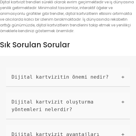
Dijital kartvizit trendleri sürekli olarak evrim geçirmektedir ve iş dünyasına
yenilik getirmektedir. Minimalist tasarımlar, interaktif öğeler ve
animasyonlu grafikler gibi trendler, dijital kartvizitlerin etkisini artırmakta
ve alıcılarda kalıcı bir izlenim bırakmaktadır. İş dünyasında rekabetin
arttığı günümüzde, dijital kartvizitlerin trendlerini takip etmek ve yenilikçi
örneklerle kendinizi göstermek önemlidir.
Sık Sorulan Sorular
Dijital kartvizitin önemi nedir?
Dijital kartvizitler, iş dünyasında kişilerin
kendilerini tanıtmak için kullandığı etkili bir
araçtır. Çünkü dijital kartvizitler, geleneksel
Dijital kartvizit oluşturma
kartvizitlere göre daha kullanışlı ve kolay
yöntemleri nelerdir?
paylaşılabilen bir seçenektir.
Dijital kartvizit oluşturmak için birçok yöntem
vardır. Profesyonel grafik tasarım programları
kullanarak veya çevrimiçi kartvizit oluşturma
Dijital kartvizit avantajları