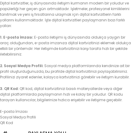
Dijital kartvizitler, iş dünyasında iletişim kurmanın modern bir yoludur ve
popülerliği her geçen gün artmaktadır. İşletmeler, profesyonel kimliklerini
tanıtmak ve yeni iş fırsatlarına ulaşmak için dijital kartvizitlerin farklı
yollarını kullanmaktadır. İşte dijital kartvizitleri paylaşmanın bazı farklı
yolları:
1. E-posta İmzası:
E-posta iletişimi iş dünyasında oldukça yaygın bir
araç olduğundan, e-posta imzanıza dijital kartvizitinizi eklemek oldukça
etkili bir yöntemdir. Her iletişimde kartvizitinizi karşı tarafa hızlı bir şekilde
iletebilirsiniz.
2. Sosyal Medya Profili:
Sosyal medya platformlarında kendinize ait bir
profil oluşturduğunuzda, bu profilde dijital kartvizitinizi paylaşabilirsiniz.
Profilinizi ziyaret edenler, kolayca kartvizitinizi görebilir ve iletişim kurabilir.
3. QR Kod:
QR kod, dijital kartvizitinizi basılı materyallerde veya diğer
dijital platformlarda paylaşmanın hızlı ve kolay bir yoludur. QR kodu
tarayan kullanıcılar, bilgilerinize hızlıca erişebilir ve iletişime geçebilir.
E-posta İmzası
Sosyal Medya Profili
QR Kod