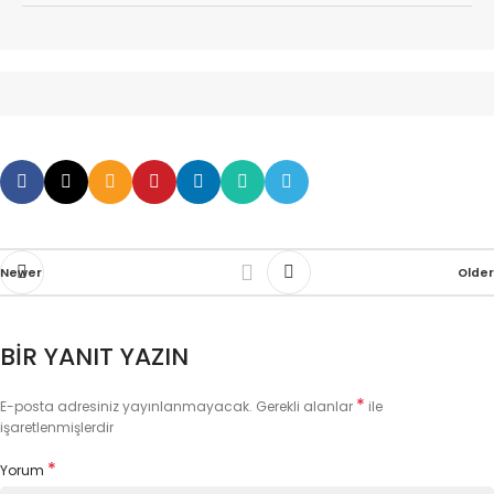
da maliyet açısından daha uygun olabilir.
Dijital kartvizitler oluştururken görsel tasarım ve
iletişim bilgileri açısından dikkatli olmak
önemlidir. Kartvizitinizin profesyonel ve etkileyici
görünmesi için uygun renkler, yazı tipleri ve
görseller seçmelisiniz. Ayrıca, iletişim
bilgilerinizi net ve anlaşılır bir şekilde
sunmalısınız.
Newer
Older
BIR YANIT YAZIN
*
E-posta adresiniz yayınlanmayacak.
Gerekli alanlar
ile
işaretlenmişlerdir
*
Yorum