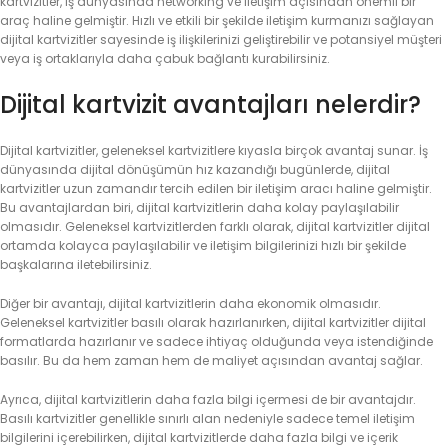
kartvizitler, iş dünyasında networking ve iletişim açısından önemli bir
araç haline gelmiştir. Hızlı ve etkili bir şekilde iletişim kurmanızı sağlayan
dijital kartvizitler sayesinde iş ilişkilerinizi geliştirebilir ve potansiyel müşteri
veya iş ortaklarıyla daha çabuk bağlantı kurabilirsiniz.
Dijital kartvizit avantajları nelerdir?
Dijital kartvizitler, geleneksel kartvizitlere kıyasla birçok avantaj sunar. İş
dünyasında dijital dönüşümün hız kazandığı bugünlerde, dijital
kartvizitler uzun zamandır tercih edilen bir iletişim aracı haline gelmiştir.
Bu avantajlardan biri, dijital kartvizitlerin daha kolay paylaşılabilir
olmasıdır. Geleneksel kartvizitlerden farklı olarak, dijital kartvizitler dijital
ortamda kolayca paylaşılabilir ve iletişim bilgilerinizi hızlı bir şekilde
başkalarına iletebilirsiniz.
Diğer bir avantajı, dijital kartvizitlerin daha ekonomik olmasıdır.
Geleneksel kartvizitler basılı olarak hazırlanırken, dijital kartvizitler dijital
formatlarda hazırlanır ve sadece ihtiyaç olduğunda veya istendiğinde
basılır. Bu da hem zaman hem de maliyet açısından avantaj sağlar.
Ayrıca, dijital kartvizitlerin daha fazla bilgi içermesi de bir avantajdır.
Basılı kartvizitler genellikle sınırlı alan nedeniyle sadece temel iletişim
bilgilerini içerebilirken, dijital kartvizitlerde daha fazla bilgi ve içerik