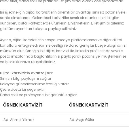
kartvizitler, daha etkili ve pratik bir iletişim aracı olarak öne çıkmaktadır.
Bir işletme için dijital kartvizitlerin önemli bir avantajı, sınırsız potansiyele
sahip olmalarıdır. Geleneksel kartvizitler sınırlı bir alanla sınırlı bilgiler
sunarken, dijital kartvizitlerde ürünleriniz, hizmetleriniz, iletişim bilgileriniz
gibi tüm ayrıntıları kolayca paylaşabilirsiniz.
Ayrıca, dijital kartvizitlerin sosyal medya platformlarına ve diğer dijital
kanallara entegre edilebilme özelliği ile daha geniş bir kitleye ulaşmanız
mümkün olur. Örneğin, bir dijital kartvizit ile LinkedIn profillerinde veya e-
posta imzalarında bağlantılarınızı paylaşarak potansiyel müşterilerinize
ve iş ortaklarınıza ulaşabilirsiniz.
Dijital kartvizitin avantajları:
Sınırsız bilgi paylaşımı sağlar
Kolayca güncellenebilme özelliği vardır
Çevre dostu bir seçenektir
Daha etkili ve profesyonel bir görüntü sağlar
ÖRNEK KARTVIZIT
ÖRNEK KARTVIZIT
Ad: Ahmet Yılmaz
Ad: Ayşe Güler