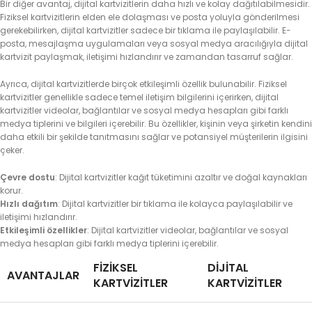
Bir diğer avantaj, dijital kartvizitlerin daha hızlı ve kolay dağıtılabilmesidir.
Fiziksel kartvizitlerin elden ele dolaşması ve posta yoluyla gönderilmesi
gerekebilirken, dijital kartvizitler sadece bir tıklama ile paylaşılabilir. E-
posta, mesajlaşma uygulamaları veya sosyal medya aracılığıyla dijital
kartvizit paylaşmak, iletişimi hızlandırır ve zamandan tasarruf sağlar.
Ayrıca, dijital kartvizitlerde birçok etkileşimli özellik bulunabilir. Fiziksel
kartvizitler genellikle sadece temel iletişim bilgilerini içerirken, dijital
kartvizitler videolar, bağlantılar ve sosyal medya hesapları gibi farklı
medya tiplerini ve bilgileri içerebilir. Bu özellikler, kişinin veya şirketin kendini
daha etkili bir şekilde tanıtmasını sağlar ve potansiyel müşterilerin ilgisini
çeker.
Çevre dostu
: Dijital kartvizitler kağıt tüketimini azaltır ve doğal kaynakları
korur.
Hızlı dağıtım
: Dijital kartvizitler bir tıklama ile kolayca paylaşılabilir ve
iletişimi hızlandırır.
Etkileşimli özellikler
: Dijital kartvizitler videolar, bağlantılar ve sosyal
medya hesapları gibi farklı medya tiplerini içerebilir.
FIZIKSEL
DIJITAL
AVANTAJLAR
KARTVIZITLER
KARTVIZITLER