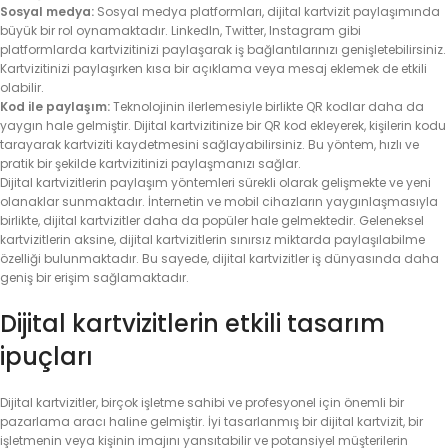
Sosyal medya:
Sosyal medya platformları, dijital kartvizit paylaşımında
büyük bir rol oynamaktadır. LinkedIn, Twitter, Instagram gibi
platformlarda kartvizitinizi paylaşarak iş bağlantılarınızı genişletebilirsiniz.
Kartvizitinizi paylaşırken kısa bir açıklama veya mesaj eklemek de etkili
olabilir.
Kod ile paylaşım:
Teknolojinin ilerlemesiyle birlikte QR kodlar daha da
yaygın hale gelmiştir. Dijital kartvizitinize bir QR kod ekleyerek, kişilerin kodu
tarayarak kartviziti kaydetmesini sağlayabilirsiniz. Bu yöntem, hızlı ve
pratik bir şekilde kartvizitinizi paylaşmanızı sağlar.
Dijital kartvizitlerin paylaşım yöntemleri sürekli olarak gelişmekte ve yeni
olanaklar sunmaktadır. İnternetin ve mobil cihazların yaygınlaşmasıyla
birlikte, dijital kartvizitler daha da popüler hale gelmektedir. Geleneksel
kartvizitlerin aksine, dijital kartvizitlerin sınırsız miktarda paylaşılabilme
özelliği bulunmaktadır. Bu sayede, dijital kartvizitler iş dünyasında daha
geniş bir erişim sağlamaktadır.
Dijital kartvizitlerin etkili tasarım
ipuçları
Dijital kartvizitler, birçok işletme sahibi ve profesyonel için önemli bir
pazarlama aracı haline gelmiştir. İyi tasarlanmış bir dijital kartvizit, bir
işletmenin veya kişinin imajını yansıtabilir ve potansiyel müşterilerin