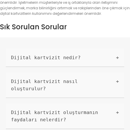
önemlidir. İşletmelerin müşterileriyle ve iş ortaklarıyla olan iletişimini
güçlendirmek, marka bilinirliğini artırmak ve rakiplerinden öne çıkmak için
dijital kartvizitlerin kullanımını değerlendirmeleri önemlidir.
Sık Sorulan Sorular
Dijital kartvizit nedir?
Dijital kartvizit, bir kişinin veya bir işletmenin
kimlik bilgilerini ve iletişim bilgilerini içeren
dijital bir tanıtım kartıdır. İşletmelerin,
Dijital kartvizit nasıl
profesyonellerin ve serbest çalışanların işlerini
oluşturulur?
tanıtmak ve iletişim bilgilerini paylaşmak için
kullandıkları bir araçtır.
Dijital kartvizit oluşturmak için birçok yöntem
bulunmaktadır. İster online bir kartvizit oluşturma
platformu kullanabilir, ister grafik tasarım
Dijital kartvizit oluşturmanın
yazılımlarıyla kendi kartvizitinizi
faydaları nelerdir?
tasarlayabilirsiniz. Kartvizitinizi oluştururken
kişisel bilgilerinizi, iş bilgilerinizi ve logonuzu