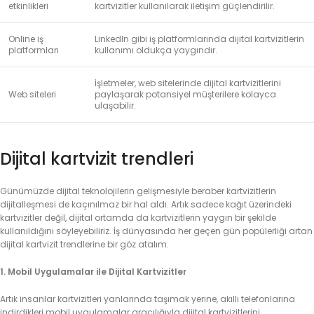
etkinlikleri
kartvizitler kullanılarak iletişim güçlendirilir.
Online iş
LinkedIn gibi iş platformlarında dijital kartvizitlerin
platformları
kullanımı oldukça yaygındır.
İşletmeler, web sitelerinde dijital kartvizitlerini
Web siteleri
paylaşarak potansiyel müşterilere kolayca
ulaşabilir.
Dijital kartvizit trendleri
Günümüzde dijital teknolojilerin gelişmesiyle beraber kartvizitlerin
dijitalleşmesi de kaçınılmaz bir hal aldı. Artık sadece kağıt üzerindeki
kartvizitler değil, dijital ortamda da kartvizitlerin yaygın bir şekilde
kullanıldığını söyleyebiliriz. İş dünyasında her geçen gün popülerliği artan
dijital kartvizit trendlerine bir göz atalım.
1. Mobil Uygulamalar ile Dijital Kartvizitler
Artık insanlar kartvizitleri yanlarında taşımak yerine, akıllı telefonlarına
indirdikleri mobil uygulamalar aracılığıyla dijital kartvizitlerini