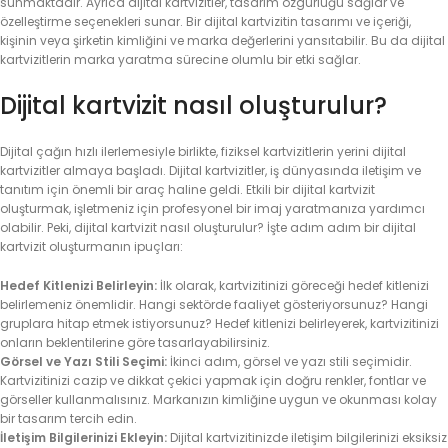
sunmaktadır. Ayrıca dijital kartvizitler, tasarım özgürlüğü sağlar ve
özelleştirme seçenekleri sunar. Bir dijital kartvizitin tasarımı ve içeriği,
kişinin veya şirketin kimliğini ve marka değerlerini yansıtabilir. Bu da dijital
kartvizitlerin marka yaratma sürecine olumlu bir etki sağlar.
Dijital kartvizit nasıl oluşturulur?
Dijital çağın hızlı ilerlemesiyle birlikte, fiziksel kartvizitlerin yerini dijital
kartvizitler almaya başladı. Dijital kartvizitler, iş dünyasında iletişim ve
tanıtım için önemli bir araç haline geldi. Etkili bir dijital kartvizit
oluşturmak, işletmeniz için profesyonel bir imaj yaratmanıza yardımcı
olabilir. Peki, dijital kartvizit nasıl oluşturulur? İşte adım adım bir dijital
kartvizit oluşturmanın ipuçları:
Hedef Kitlenizi Belirleyin:
İlk olarak, kartvizitinizi göreceği hedef kitlenizi
belirlemeniz önemlidir. Hangi sektörde faaliyet gösteriyorsunuz? Hangi
gruplara hitap etmek istiyorsunuz? Hedef kitlenizi belirleyerek, kartvizitinizi
onların beklentilerine göre tasarlayabilirsiniz.
Görsel ve Yazı Stili Seçimi:
İkinci adım, görsel ve yazı stili seçimidir.
Kartvizitinizi cazip ve dikkat çekici yapmak için doğru renkler, fontlar ve
görseller kullanmalısınız. Markanızın kimliğine uygun ve okunması kolay
bir tasarım tercih edin.
İletişim Bilgilerinizi Ekleyin:
Dijital kartvizitinizde iletişim bilgilerinizi eksiksiz