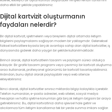
ederek, etkileyici bir dijital kartvizit oluşturabilir ve işletmenizin tanıtımını
daha etkili bir şekilde yapabilirsiniz.
Dijital kartvizit oluşturmanın
faydaları nelerdir?
Bir dijital kartvizit, işletmelerin veya bireylerin dijital ortamda iletişim
bilgilerini paylaşmalarını sağlayan modern bir yaklaşımdır. Geleneksel
fiziksel kartvizitlere kıyasla birçok avantaja sahip olan dijital kartvizitler, iş
dünyasında giderek daha yaygın bir şekilde kullanılmaktadır.
Birincil olarak, dijital kartvizitlerin tasarım ve paylaşım süreci oldukça
kolaydır. Bir grafik tasarım programı veya çevrimiçi bir kartvizit oluşturma
aracı kullanarak, profesyonel görünümlü bir kartvizit tasarlayabilirsiniz.
Ardından, bunu dijital olarak paylaşabilir veya web sitenize
ekleyebilirsiniz.
İkinci olarak, dijital kartvizitler sınırsız miktarda bilgiyi kolaylıkla içerebilir.
Telefon numaraları, e-posta adresleri, web siteleri, sosyal medya
hesapları ve hatta işletme konumları gibi birçok iletişim bilgisini bir araya
getirebilirsiniz. Bu, dijital kartvizitinizi daha işlevsel hale getirir ve
alıcılarınıza tüm iletişim kanallarınızı tek bir yerde sunma imkanı sağlar.