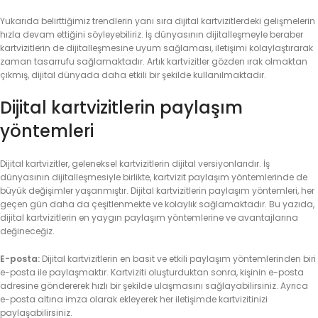
Yukarıda belirttiğimiz trendlerin yanı sıra dijital kartvizitlerdeki gelişmelerin
hızla devam ettiğini söyleyebiliriz. İş dünyasının dijitalleşmeyle beraber
kartvizitlerin de dijitalleşmesine uyum sağlaması, iletişimi kolaylaştırarak
zaman tasarrufu sağlamaktadır. Artık kartvizitler gözden ırak olmaktan
çıkmış, dijital dünyada daha etkili bir şekilde kullanılmaktadır.
Dijital kartvizitlerin paylaşım
yöntemleri
Dijital kartvizitler, geleneksel kartvizitlerin dijital versiyonlarıdır. İş
dünyasının dijitalleşmesiyle birlikte, kartvizit paylaşım yöntemlerinde de
büyük değişimler yaşanmıştır. Dijital kartvizitlerin paylaşım yöntemleri, her
geçen gün daha da çeşitlenmekte ve kolaylık sağlamaktadır. Bu yazıda,
dijital kartvizitlerin en yaygın paylaşım yöntemlerine ve avantajlarına
değineceğiz.
E-posta:
Dijital kartvizitlerin en basit ve etkili paylaşım yöntemlerinden biri
e-posta ile paylaşmaktır. Kartviziti oluşturduktan sonra, kişinin e-posta
adresine göndererek hızlı bir şekilde ulaşmasını sağlayabilirsiniz. Ayrıca
e-posta altına imza olarak ekleyerek her iletişimde kartvizitinizi
paylaşabilirsiniz.