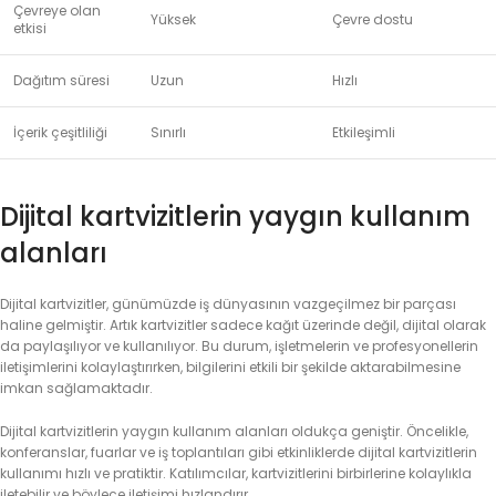
Çevreye olan
Yüksek
Çevre dostu
etkisi
Dağıtım süresi
Uzun
Hızlı
İçerik çeşitliliği
Sınırlı
Etkileşimli
Dijital kartvizitlerin yaygın kullanım
alanları
Dijital kartvizitler, günümüzde iş dünyasının vazgeçilmez bir parçası
haline gelmiştir. Artık kartvizitler sadece kağıt üzerinde değil, dijital olarak
da paylaşılıyor ve kullanılıyor. Bu durum, işletmelerin ve profesyonellerin
iletişimlerini kolaylaştırırken, bilgilerini etkili bir şekilde aktarabilmesine
imkan sağlamaktadır.
Dijital kartvizitlerin yaygın kullanım alanları oldukça geniştir. Öncelikle,
konferanslar, fuarlar ve iş toplantıları gibi etkinliklerde dijital kartvizitlerin
kullanımı hızlı ve pratiktir. Katılımcılar, kartvizitlerini birbirlerine kolaylıkla
iletebilir ve böylece iletişimi hızlandırır.