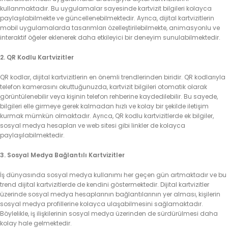
kullanmaktadır. Bu uygulamalar sayesinde kartvizit bilgileri kolayca
paylaşılabilmekte ve güncellenebilmektedir. Ayrıca, dijital kartvizitlerin
mobil uygulamalarda tasarımları özelleştirilebilmekte, animasyonlu ve
interaktif öğeler eklenerek daha etkileyici bir deneyim sunulabilmektedir.
2. QR Kodlu Kartvizitler
QR kodlar, dijital kartvizitlerin en önemli trendlerinden biridir. QR kodlarıyla
telefon kamerasını okuttuğunuzda, kartvizit bilgileri otomatik olarak
görüntülenebilir veya kişinin telefon rehberine kaydedilebilir. Bu sayede,
bilgileri elle girmeye gerek kalmadan hızlı ve kolay bir şekilde iletişim
kurmak mümkün olmaktadır. Ayrıca, QR kodlu kartvizitlerde ek bilgiler,
sosyal medya hesapları ve web sitesi gibi linkler de kolayca
paylaşılabilmektedir.
3. Sosyal Medya Bağlantılı Kartvizitler
İş dünyasında sosyal medya kullanımı her geçen gün artmaktadır ve bu
trend dijital kartvizitlerde de kendini göstermektedir. Dijital kartvizitler
üzerinde sosyal medya hesaplarının bağlantılarının yer alması, kişilerin
sosyal medya profillerine kolayca ulaşabilmesini sağlamaktadır.
Böylelikle, iş ilişkilerinin sosyal medya üzerinden de sürdürülmesi daha
kolay hale gelmektedir.