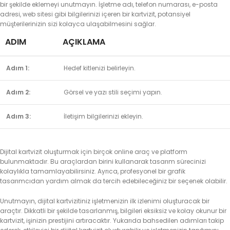
bir şekilde eklemeyi unutmayın. İşletme adı, telefon numarası, e-posta
adresi, web sitesi gibi bilgilerinizi içeren bir kartvizit, potansiyel
müşterilerinizin sizi kolayca ulaşabilmesini sağlar.
ADIM
AÇIKLAMA
Adım 1:
Hedef kitlenizi belirleyin.
Adım 2:
Görsel ve yazı stili seçimi yapın.
Adım 3:
İletişim bilgilerinizi ekleyin.
Dijital kartvizit oluşturmak için birçok online araç ve platform
bulunmaktadır. Bu araçlardan birini kullanarak tasarım sürecinizi
kolaylıkla tamamlayabilirsiniz. Ayrıca, profesyonel bir grafik
tasarımcıdan yardım almak da tercih edebileceğiniz bir seçenek olabilir.
Unutmayın, dijital kartvizitiniz işletmenizin ilk izlenimi oluşturacak bir
araçtır. Dikkatli bir şekilde tasarlanmış, bilgileri eksiksiz ve kolay okunur bir
kartvizit, işinizin prestijini artıracaktır. Yukarıda bahsedilen adımları takip