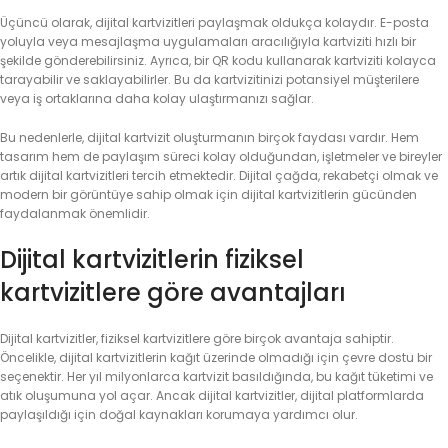
Üçüncü olarak, dijital kartvizitleri paylaşmak oldukça kolaydır. E-posta
yoluyla veya mesajlaşma uygulamaları aracılığıyla kartviziti hızlı bir
şekilde gönderebilirsiniz. Ayrıca, bir QR kodu kullanarak kartviziti kolayca
tarayabilir ve saklayabilirler. Bu da kartvizitinizi potansiyel müşterilere
veya iş ortaklarına daha kolay ulaştırmanızı sağlar.
Bu nedenlerle, dijital kartvizit oluşturmanın birçok faydası vardır. Hem
tasarım hem de paylaşım süreci kolay olduğundan, işletmeler ve bireyler
artık dijital kartvizitleri tercih etmektedir. Dijital çağda, rekabetçi olmak ve
modern bir görüntüye sahip olmak için dijital kartvizitlerin gücünden
faydalanmak önemlidir.
Dijital kartvizitlerin fiziksel
kartvizitlere göre avantajları
Dijital kartvizitler, fiziksel kartvizitlere göre birçok avantaja sahiptir.
Öncelikle, dijital kartvizitlerin kağıt üzerinde olmadığı için çevre dostu bir
seçenektir. Her yıl milyonlarca kartvizit basıldığında, bu kağıt tüketimi ve
atık oluşumuna yol açar. Ancak dijital kartvizitler, dijital platformlarda
paylaşıldığı için doğal kaynakları korumaya yardımcı olur.