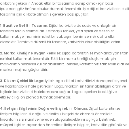
dikkatini çekebilir. Ancak, etkili bir tasarıma sahip olmak için bazı
ipuçlarını göz önünde bulundurmak önemlidir. İşte dijital kartvizitlerin etkili
tasarımı için dikkate almanız gereken bazı ipuçları:
1. Basit ve Net Bir Tasarım:
Dijital kartvizitlerde sade ve anlaşılır bir
tasarım tercih edilmelidir. Karmaşık renkler, yazı tipleri ve desenler
kullanmak yerine, minimalist bir yaklaşım benimsemek daha etkili
olacaktır. Temiz ve düzenli bir tasarım, kartvizitin okunabilirliğini artırır.
2. Marka Kimliğine Uygun Renkler:
Dijital kartvizitinize markanızı yansıtan
renkleri kullanmak önemlidir. Etkili bir marka kimliği oluşturmak için
markanızın renklerini kullanabilirsiniz. Renkler, kartvizitinizi fark edilir kılar ve
marka imajınızı güçlendirir.
3. Dikkat Çekici Bir Logo:
İyi bir logo, dijital kartvizitinizi daha profesyonel
ve hatırlanabilir hale getirebilir. Logo, markanızın tanınabilirliğini artırır ve
kişilerin kartvizitinizi hatırlamasını sağlar. Logo seçerken basitliği ve
etkileyiciliği ön planda tutmak önemlidir.
4. İletişim Bilgilerinin Doğru ve Erişilebilir Olması:
Dijital kartvizitinize
iletişim bilgilerinizi doğru ve eksiksiz bir şekilde eklemek önemlidir.
İnsanların sizi nasıl ve nereden ulaşabileceklerini açıkça belirtmek,
müşteri ilişkileri açısından önemlidir. İletişim bilgileri, kartvizitin görünür ve