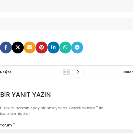
Dijital kartvizitlerin paylaşım yöntemleri oldukça
çeşitlidir. E-posta ile göndermek, sosyal medya
üzerinden paylaşmak, QR kodu kullanmak, Bluetooth
veya NFC teknolojisi ile transfer etmek gibi
yöntemlerle dijital kartvizitlerinizi
paylaşabilirsiniz. Ayrıca, dijital kartvizit
oluşturma platformları genellikle kullanıcıya çeşitli
paylaşım seçenekleri sunar.
Newer
Older
BIR YANIT YAZIN
*
E-posta adresiniz yayınlanmayacak.
Gerekli alanlar
ile
işaretlenmişlerdir
*
Yorum