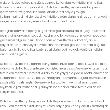
elektronik dosyalardır. İş dünyasında kullanılan kartvizitlerin bir dijital
formu olarak da düşünülebilir. Dijital kartvizitler, kişisel ve iş bilgilerini
içermektedir ve genellikle mobil cihazlarda paylaşım için
kullanılmaktadır. Geleneksel kartvizitlere göre daha hızlı, uygun maliyetli
ve çevre dostu bir seçenek olarak öne çıkmaktadır.
Bir dijital kartvizitin içeriği birçok farklı şekilde sunulabilir. Çoğunlukla bir
resim, isim, unvan, şirket adı, iletişim bilgileri ve sosyal medya hesapları
gibi temel bilgileri içerir. Ancak bazı kartvizitlerde QR kodları, açılış
sayfaları, ürünlerin veya hizmetlerin tanıtımları gibi daha fazla bilgi de
bulunabilir. Bu da dijital kartvizitleri daha etkili ve çok yönlü bir iletişim
aracı haline getirir.
Dijital kartvizitlerin kullanımı son yıllarda hızla artmaktadır. Özellikle dijital
dünya ile daha fazla entegre olan işletmeler ve profesyoneller arasında
tercih edilmektedir. İnternet kullanımının yaygınlaşması, mobil cihazların
kullanımının artması ve sosyal medyanın büyümesi, dijital kartvizitlerin
popülerliğini artırmıştır. Geleneksel kartvizitlerin yerini almamasına
rağmen, dijital kartvizitler iş dünyasında daha fazla tercih edilen bir
iletişim aracıdır.
Dijital kartvizitler, iş dünyasının dijitalleşme sürecinin bir parçası olarak
kabul edilmektedir. Hızlı iletişim, kolay paylaşım ve erişilebilirlik avantajları