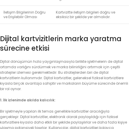
İletişim Bilgilerinin Doğru
Kartvizitte iletişim bilgileri doğru ve
ve Erişilebilir Olması
eksiksiz bir şekilde yer almalıdır.
Dijital kartvizitlerin marka yaratma
sürecine etkisi
Dijital dönüşümün hızla yaygınlaşmasıyla birlikte işletmelerin de dijital
ortamda varlığını sürdürmek ve marka bilinirliğini artırmak için çeşitli
stratejiler izlemesi gerekmektedir. Bu stratejilerden biri de dijital
kartvizitlerin kullanımıdır. Dijital kartvizitler, geleneksel fiziksel kartvizitlere
kıyasla birçok avantaja sahiptir ve markaların büyüme sürecinde önemli
bir rol oynar.
1. İlk izlenimde akılda kalıcılık:
Bir işletmeyle yapılan ilk temas genellikle kartvizitler aracılığıyla
gerçekleşir. Dijital kartvizitler, elektronik olarak paylaşıldığı için fiziksel
kartvizitlere kıyasla daha etkili bir şekilde paylaşılırlar ve daha fazla kişiye
ulaşma potansiyeli taşırlar. Kullanıcılar, dijital kartvizitleri kolayca