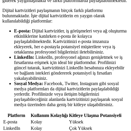
giderek yaygınlaşmakta ve farklı platformlarda paylaşılabilmektedir.
Dijital kartvizitleri paylaşmanın birçok farklı platformu
bulunmaktadır. İşte dijital kartvizitlerin en yaygın olarak
kullanılabildiği platformlar:
E-posta:
Dijital kartvizitler, iş görüşmeleri veya ağ oluşturma
etkinliklerine katılırken e-posta ile kolayca
paylaşılabilmektedir. Kartvizitinizi e-posta imzanıza
ekleyerek, her e-postayla potansiyel müşterilere veya iş
ortaklarına profesyonel bilgilerinizi iletebilirsiniz.
LinkedIn:
LinkedIn, profesyonel ağınızı genişletmek ve iş
fırsatlarına erişmek için ideal bir platformdur. Profilinizi
güncel tutarak, kartvizitinizi LinkedIn hesabınıza ekleyebilir
ve bağlantı istekleri göndererek potansiyel iş fırsatları
yakalayabilirsiniz.
Sosyal Medya:
Facebook, Twitter, Instagram gibi sosyal
medya platformları da dijital kartvizitlerin paylaşılabildiği
yerlerdir. Profilinizde veya iletişim bilgilerinizi
paylaşabileceğiniz alanlarda kartvizitinizi paylaşarak sosyal
medya üzerinden daha geniş bir kitleye ulaşabilirsiniz.
Platform
Kullanım Kolaylığı
Kitleye Ulaşma Potansiyeli
E-posta
Kolay
Yüksek
LinkedIn
Kolay
Çok Yüksek