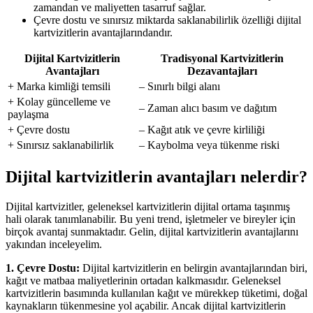
zamandan ve maliyetten tasarruf sağlar.
Çevre dostu ve sınırsız miktarda saklanabilirlik özelliği dijital
kartvizitlerin avantajlarındandır.
Dijital Kartvizitlerin
Tradisyonal Kartvizitlerin
Avantajları
Dezavantajları
+ Marka kimliği temsili
– Sınırlı bilgi alanı
+ Kolay güncelleme ve
– Zaman alıcı basım ve dağıtım
paylaşma
+ Çevre dostu
– Kağıt atık ve çevre kirliliği
+ Sınırsız saklanabilirlik
– Kaybolma veya tükenme riski
Dijital kartvizitlerin avantajları nelerdir?
Dijital kartvizitler, geleneksel kartvizitlerin dijital ortama taşınmış
hali olarak tanımlanabilir. Bu yeni trend, işletmeler ve bireyler için
birçok avantaj sunmaktadır. Gelin, dijital kartvizitlerin avantajlarını
yakından inceleyelim.
1. Çevre Dostu:
Dijital kartvizitlerin en belirgin avantajlarından biri,
kağıt ve matbaa maliyetlerinin ortadan kalkmasıdır. Geleneksel
kartvizitlerin basımında kullanılan kağıt ve mürekkep tüketimi, doğal
kaynakların tükenmesine yol açabilir. Ancak dijital kartvizitlerin