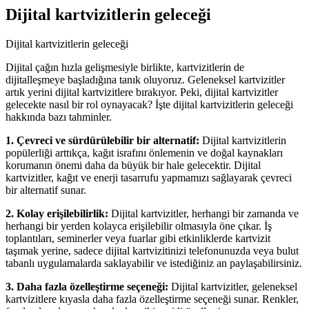
Dijital kartvizitlerin geleceği
Dijital kartvizitlerin geleceği
Dijital çağın hızla gelişmesiyle birlikte, kartvizitlerin de
dijitalleşmeye başladığına tanık oluyoruz. Geleneksel kartvizitler
artık yerini dijital kartvizitlere bırakıyor. Peki, dijital kartvizitler
gelecekte nasıl bir rol oynayacak? İşte dijital kartvizitlerin geleceği
hakkında bazı tahminler.
1. Çevreci ve sürdürülebilir bir alternatif:
Dijital kartvizitlerin
popülerliği arttıkça, kağıt israfını önlemenin ve doğal kaynakları
korumanın önemi daha da büyük bir hale gelecektir. Dijital
kartvizitler, kağıt ve enerji tasarrufu yapmamızı sağlayarak çevreci
bir alternatif sunar.
2. Kolay erişilebilirlik:
Dijital kartvizitler, herhangi bir zamanda ve
herhangi bir yerden kolayca erişilebilir olmasıyla öne çıkar. İş
toplantıları, seminerler veya fuarlar gibi etkinliklerde kartvizit
taşımak yerine, sadece dijital kartvizitinizi telefonunuzda veya bulut
tabanlı uygulamalarda saklayabilir ve istediğiniz an paylaşabilirsiniz.
3. Daha fazla özelleştirme seçeneği:
Dijital kartvizitler, geleneksel
kartvizitlere kıyasla daha fazla özelleştirme seçeneği sunar. Renkler,