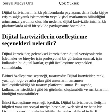
Sosyal Medya
Orta
Çok Yüksek
Dijital kartvizitlerin farklı platformlarda paylaşımı, daha fazla kişiye
erişim sağlayarak işletmenizin veya kişisel markanızın bilinirliğini
artırmanıza yardımcı olur. Bu nedenle, dijital kartvizitlerinizi farklı
platformlarda aktif bir şekilde paylaşmanız önemlidir.
Dijital kartvizitlerin özelleştirme
seçenekleri nelerdir?
Dijital kartvizitler, geleneksel kartvizitlerin dijital versiyonlarıdır.
İşletmeler ve bireyler için profesyonel bir görünüm sunmak için
kullanılan bu dijital kartlar, çeşitli özelleştirme seçenekleri
sunmaktadır.
Birinci özelleştirme seçeneği, tasarımıdır. Dijital kartvizitler, renk,
yazı tipi, logo ve arka plan gibi unsurların tamamen
özelleştirilebildiği bir tasarım platformu sunar. Bu sayede,
kullanıcılar istedikleri gibi bir görünüm oluşturabilir ve markalarının
kimliğini yansıtabilirler.
İkinci özelleştirme seçeneği, içeriktir. Dijital kartvizitlerde, iletişim
bilgileri yanı sıra sosyal medya hesapları, web sitesi ve hatta bir
kişinin hikayesi gibi ekstra bilgiler de paylaşılabilmektedir. Bu