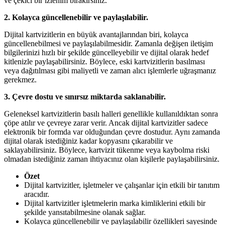
ve çekici bir izlenim bırakırsınız.
2. Kolayca güncellenebilir ve paylaşılabilir.
Dijital kartvizitlerin en büyük avantajlarından biri, kolayca
güncellenebilmesi ve paylaşılabilmesidir. Zamanla değişen iletişim
bilgilerinizi hızlı bir şekilde güncelleyebilir ve dijital olarak hedef
kitlenizle paylaşabilirsiniz. Böylece, eski kartvizitlerin basılması
veya dağıtılması gibi maliyetli ve zaman alıcı işlemlerle uğraşmanız
gerekmez.
3. Çevre dostu ve sınırsız miktarda saklanabilir.
Geleneksel kartvizitlerin basılı halleri genellikle kullanıldıktan sonra
çöpe atılır ve çevreye zarar verir. Ancak dijital kartvizitler sadece
elektronik bir formda var olduğundan çevre dostudur. Aynı zamanda
dijital olarak istediğiniz kadar kopyasını çıkarabilir ve
saklayabilirsiniz. Böylece, kartvizit tükenme veya kaybolma riski
olmadan istediğiniz zaman ihtiyacınız olan kişilerle paylaşabilirsiniz.
Özet
Dijital kartvizitler, işletmeler ve çalışanlar için etkili bir tanıtım
aracıdır.
Dijital kartvizitler işletmelerin marka kimliklerini etkili bir
şekilde yansıtabilmesine olanak sağlar.
Kolayca güncellenebilir ve paylaşılabilir özellikleri sayesinde