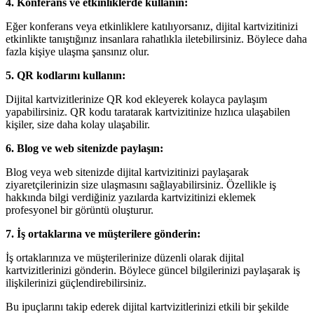
4. Konferans ve etkinliklerde kullanın:
Eğer konferans veya etkinliklere katılıyorsanız, dijital kartvizitinizi
etkinlikte tanıştığınız insanlara rahatlıkla iletebilirsiniz. Böylece daha
fazla kişiye ulaşma şansınız olur.
5. QR kodlarını kullanın:
Dijital kartvizitlerinize QR kod ekleyerek kolayca paylaşım
yapabilirsiniz. QR kodu taratarak kartvizitinize hızlıca ulaşabilen
kişiler, size daha kolay ulaşabilir.
6. Blog ve web sitenizde paylaşın:
Blog veya web sitenizde dijital kartvizitinizi paylaşarak
ziyaretçilerinizin size ulaşmasını sağlayabilirsiniz. Özellikle iş
hakkında bilgi verdiğiniz yazılarda kartvizitinizi eklemek
profesyonel bir görüntü oluşturur.
7. İş ortaklarına ve müşterilere gönderin:
İş ortaklarınıza ve müşterilerinize düzenli olarak dijital
kartvizitlerinizi gönderin. Böylece güncel bilgilerinizi paylaşarak iş
ilişkilerinizi güçlendirebilirsiniz.
Bu ipuçlarını takip ederek dijital kartvizitlerinizi etkili bir şekilde