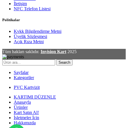
İletişim
NFC Telefon Listesi
Politikalar
Kvkk Bilgilendirme Metni
Üyelik Sözleşmesi
Açık Rıza Metni
Tüm hakları saklıdır.
Invision Kart
2025
Search
Sayfalar
Kategoriler
PVC Kartvizit
KARTIMI DÜZENLE
Anasayfa
Ürünler
Kart Satın Al!
İşletmeler İçin
Hakkımızda
Blog