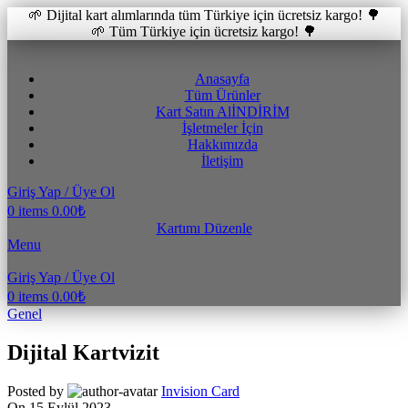
🌱 Dijital kart alımlarında tüm Türkiye için ücretsiz kargo! 🌳
🌱 Tüm Türkiye için ücretsiz kargo! 🌳
Anasayfa
Tüm Ürünler
Kart Satın Al
İNDİRİM
İşletmeler İçin
Hakkımızda
İletişim
Giriş Yap / Üye Ol
0
items
0.00
₺
Kartımı Düzenle
Menu
Giriş Yap / Üye Ol
0
items
0.00
₺
Genel
Dijital Kartvizit
Posted by
Invision Card
On 15 Eylül 2023