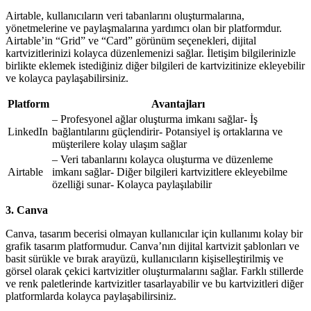
Airtable, kullanıcıların veri tabanlarını oluşturmalarına,
yönetmelerine ve paylaşmalarına yardımcı olan bir platformdur.
Airtable’in “Grid” ve “Card” görünüm seçenekleri, dijital
kartvizitlerinizi kolayca düzenlemenizi sağlar. İletişim bilgilerinizle
birlikte eklemek istediğiniz diğer bilgileri de kartvizitinize ekleyebilir
ve kolayca paylaşabilirsiniz.
Platform
Avantajları
– Profesyonel ağlar oluşturma imkanı sağlar- İş
LinkedIn
bağlantılarını güçlendirir- Potansiyel iş ortaklarına ve
müşterilere kolay ulaşım sağlar
– Veri tabanlarını kolayca oluşturma ve düzenleme
Airtable
imkanı sağlar- Diğer bilgileri kartvizitlere ekleyebilme
özelliği sunar- Kolayca paylaşılabilir
3. Canva
Canva, tasarım becerisi olmayan kullanıcılar için kullanımı kolay bir
grafik tasarım platformudur. Canva’nın dijital kartvizit şablonları ve
basit sürükle ve bırak arayüzü, kullanıcıların kişiselleştirilmiş ve
görsel olarak çekici kartvizitler oluşturmalarını sağlar. Farklı stillerde
ve renk paletlerinde kartvizitler tasarlayabilir ve bu kartvizitleri diğer
platformlarda kolayca paylaşabilirsiniz.