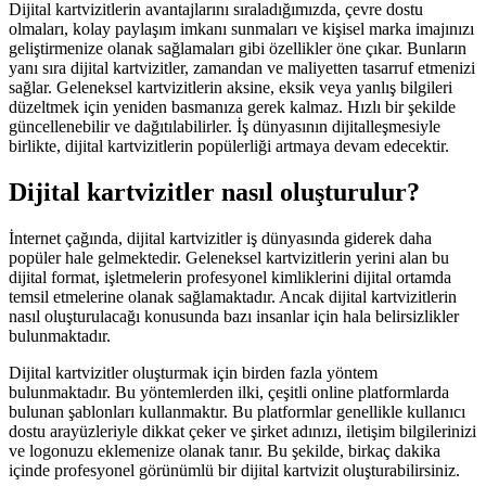
Dijital kartvizitlerin avantajlarını sıraladığımızda, çevre dostu
olmaları, kolay paylaşım imkanı sunmaları ve kişisel marka imajınızı
geliştirmenize olanak sağlamaları gibi özellikler öne çıkar. Bunların
yanı sıra dijital kartvizitler, zamandan ve maliyetten tasarruf etmenizi
sağlar. Geleneksel kartvizitlerin aksine, eksik veya yanlış bilgileri
düzeltmek için yeniden basmanıza gerek kalmaz. Hızlı bir şekilde
güncellenebilir ve dağıtılabilirler. İş dünyasının dijitalleşmesiyle
birlikte, dijital kartvizitlerin popülerliği artmaya devam edecektir.
Dijital kartvizitler nasıl oluşturulur?
İnternet çağında, dijital kartvizitler iş dünyasında giderek daha
popüler hale gelmektedir. Geleneksel kartvizitlerin yerini alan bu
dijital format, işletmelerin profesyonel kimliklerini dijital ortamda
temsil etmelerine olanak sağlamaktadır. Ancak dijital kartvizitlerin
nasıl oluşturulacağı konusunda bazı insanlar için hala belirsizlikler
bulunmaktadır.
Dijital kartvizitler oluşturmak için birden fazla yöntem
bulunmaktadır. Bu yöntemlerden ilki, çeşitli online platformlarda
bulunan şablonları kullanmaktır. Bu platformlar genellikle kullanıcı
dostu arayüzleriyle dikkat çeker ve şirket adınızı, iletişim bilgilerinizi
ve logonuzu eklemenize olanak tanır. Bu şekilde, birkaç dakika
içinde profesyonel görünümlü bir dijital kartvizit oluşturabilirsiniz.