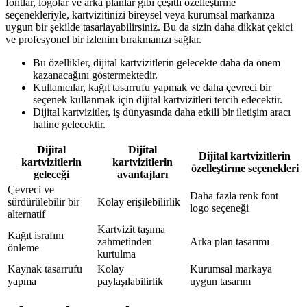
fontlar, logolar ve arka planlar gibi çeşitli özelleştirme
seçenekleriyle, kartvizitinizi bireysel veya kurumsal markanıza
uygun bir şekilde tasarlayabilirsiniz. Bu da sizin daha dikkat çekici
ve profesyonel bir izlenim bırakmanızı sağlar.
Bu özellikler, dijital kartvizitlerin gelecekte daha da önem
kazanacağını göstermektedir.
Kullanıcılar, kağıt tasarrufu yapmak ve daha çevreci bir
seçenek kullanmak için dijital kartvizitleri tercih edecektir.
Dijital kartvizitler, iş dünyasında daha etkili bir iletişim aracı
haline gelecektir.
Dijital
Dijital
Dijital kartvizitlerin
kartvizitlerin
kartvizitlerin
özelleştirme seçenekleri
geleceği
avantajları
Çevreci ve
Daha fazla renk font
sürdürülebilir bir
Kolay erişilebilirlik
logo seçeneği
alternatif
Kartvizit taşıma
Kağıt israfını
zahmetinden
Arka plan tasarımı
önleme
kurtulma
Kaynak tasarrufu
Kolay
Kurumsal markaya
yapma
paylaşılabilirlik
uygun tasarım